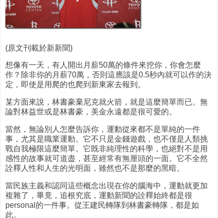
(原文刊載於新新聞)
想像有一天，有人開出月薪50萬的條件來挖你，你會怎麼
作？除非你的月薪70萬，否則這應該是0.5秒內就可以作的決
定，即使是用爬的也爬到新東家去報到。
某方面來說，林書豪棄尼克就火箭，就是這麼簡單而已。無
論對林益世或是林書豪，美金永遠都是很可愛的。
當然，無論別人怎麼告訴你，運動從來都不是單純的一件
事，尤其是職業運動。它不只是金錢遊戲，也不僅是人類挑
戰自我極限這麼簡單。它既非純理性的科學，也絕對不是用
感性的故事就可道盡，甚至經常有無厘頭的一面。它不全然
詮釋人性和人生的光明面，雖然也不是那麼的黑暗。
當民族主義和認同這些概念出現在你的腦海中，運動就更加
複雜了，畢竟，追根究底，運動新聞的詮釋始終都是很
personal的一件事。從王建民轉隊到林書豪轉隊，都是如
此。