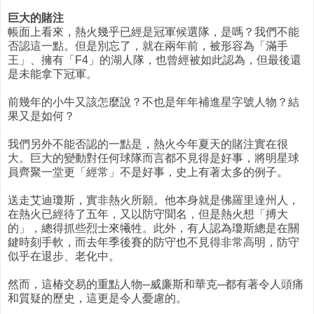
巨大的賭注
帳面上看來，熱火幾乎已經是冠軍候選隊，是嗎？我們不能
否認這一點。但是別忘了，就在兩年前，被形容為「滿手
王」、擁有「F4」的湖人隊，也曾經被如此認為，但最後還
是未能拿下冠軍。
前幾年的小牛又該怎麼說？不也是年年補進星字號人物？結
果又是如何？
我們另外不能否認的一點是，熱火今年夏天的賭注實在很
大。巨大的變動對任何球隊而言都不見得是好事，將明星球
員齊聚一堂更「經常」不是好事，史上有著太多的例子。
送走艾迪瓊斯，實非熱火所願。他本身就是佛羅里達州人，
在熱火已經待了五年，又以防守聞名，但是熱火想「搏大
的」，總得抓些烈士來犧牲。此外，有人認為瓊斯總是在關
鍵時刻手軟，而去年季後賽的防守也不見得非常高明，防守
似乎在退步、老化中。
然而，這椿交易的重點人物─威廉斯和華克─都有著令人頭痛
和質疑的歷史，這更是令人憂慮的。