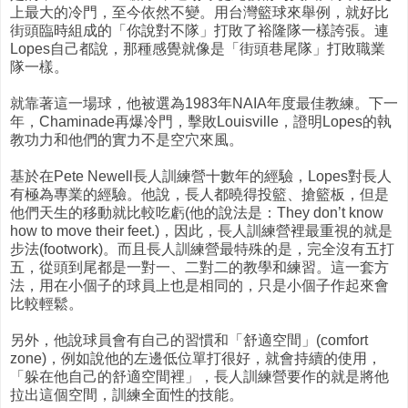
上最大的冷門，至今依然不變。用台灣籃球來舉例，就好比
街頭臨時組成的「你說對不隊」打敗了裕隆隊一樣誇張。連
Lopes自己都說，那種感覺就像是「街頭巷尾隊」打敗職業
隊一樣。
就靠著這一場球，他被選為1983年NAIA年度最佳教練。下一
年，Chaminade再爆冷門，擊敗Louisville，證明Lopes的執
教功力和他們的實力不是空穴來風。
基於在Pete Newell長人訓練營十數年的經驗，Lopes對長人
有極為專業的經驗。他說，長人都曉得投籃、搶籃板，但是
他們天生的移動就比較吃虧(他的說法是：They don’t know
how to move their feet.)，因此，長人訓練營裡最重視的就是
步法(footwork)。而且長人訓練營最特殊的是，完全沒有五打
五，從頭到尾都是一對一、二對二的教學和練習。這一套方
法，用在小個子的球員上也是相同的，只是小個子作起來會
比較輕鬆。
另外，他說球員會有自己的習慣和「舒適空間」(comfort
zone)，例如說他的左邊低位單打很好，就會持續的使用，
「躲在他自己的舒適空間裡」，長人訓練營要作的就是將他
拉出這個空間，訓練全面性的技能。