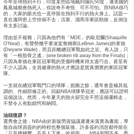
今年全球熱到不行，印度某些區域飆到攝氏50度，連美國的
鳳凰城都會熱死人，你說奇不奇怪、可不可怕。而NBA很巧
的，大家的眼光也一直停留在熱到不行的熱火身上。話題一
直在邁阿密上空徘徊不去，活塞、溜馬等東區勁旅，反倒沒
有太多討論。
理由並不複雜，只因為他們有「MDE」的歐尼爾(Shaquille
O’Neal)，有聲勢幾乎要凌駕詹姆斯(LeBron James)的韋德
(Dwyane Wade)，而且距離總冠軍戰如此之近。有人說，只
有「一根肋骨之遙」(one broken rib away from the Finals)；
只因為韋德在東區冠軍戰的受傷時機來得太過巧合。甚至有
不少人認為，全員健康的熱火才應該是貨真價實的東區冠軍
隊。
一支就在總冠軍戰門口的球隊，扼腕之餘，通常會是極其低
調的、作細部修正的。回顧NBA球隊爭冠史，應該可以證明
這個說法。然而，今年夏天的熱火卻完全不照這個邏輯走，
不禁令人有點錯愕和納悶。
油頭復辟？
選秀會之後，NBA由於新版勞資協議遲遲未落實為書面，導
致自由球員簽約的時程也整個延後。許多簽約消息都停留在
「只見樓梯響，不見人下來」的局面，，NBA新聞不多，委