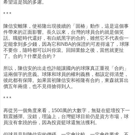
希望這是我的多慮。
* * *
陳信安離隊，使裕隆出現後續的「固椿」動作，這是這個事
件帶來的正面影響。長久以來，台灣的球員合約就是個笑
話。職籃時代還好，有白紙黑字的合約，雖然它不代表你一
定能拿到多少錢，因為它和NBA的保證約可差得遠了，球隊
不要你，隨時都可以叫你滾。回歸業餘之後，當然就更扯
了。合約？什麼是合約？
所以，陳信安的出走也許能讓國內的球隊真正重視「合約」
這兩個字的意義。球隊和球員的權利義務，都該定得清楚，
彼此都有保障。如果當初陳信安和裕隆有合約，東森就算出
價五年兩億，也不見得搶得到人。
* * *
再從另一個角度來看，1500萬的大數字，無疑在籃壇投下一
顆震撼彈。沒錯，理論上，台灣籃球目前仍是資方市場，球
員沒有拿蹺的份，因為投資籃球還無法獲利。
但球員見到陳信安的價碼，一定會比較，一定會作要求。不