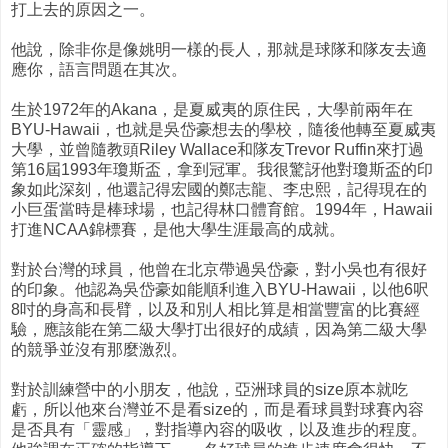
打上去的原因之一。
他說，除非你是像姚明一樣的長人，那就是球隊和隊友去適
應你，語言問題在其次。
生於1972年的Akana，是夏威夷的原住民，大學前兩年在
BYU-Hawaii，也就是吳岱豪想去的學校，隨後他轉至夏威夷
大學，並曾隨教頭Riley Wallace和隊友Trevor Ruffin來打過
第16屆1993年瓊斯盃，拿到冠軍。我很驚訝他對瓊斯盃的印
象如此深刻，他還記得宏國的鄭志龍、李忠熙，記得現在的
小巨蛋當時是棒球場，也記得林口體育館。1994年，Hawaii
打進NCAA錦標賽，是他大學生涯最高的成就。
對於台灣的球員，他曾在北京帶過吳岱豪，對小吳也有很好
的印象。他認為吳岱豪如能順利進入BYU-Hawaii，以他6呎
8吋的身高和長臂，以及和別人相比算是相當豐富的比賽經
驗，應該能在第二級大學打出很好的成績，因為第二級大學
的競爭並沒有那麼激烈。
對於訓練營中的小朋友，他說，亞洲球員的size原本就吃
虧，所以他來台灣並不是看size的，而是看球員對球賽內容
是否具有「靈感」，對指導內容的吸收，以及進步的程度。