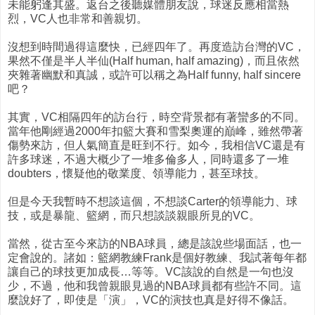
未能躬逢其盛。返台之後聽媒體朋友說，球迷反應相當熱
烈，VC人也非常和善親切。
沒想到時間過得這麼快，已經四年了。再度造訪台灣的VC，
果然不僅是半人半仙(Half human, half amazing)，而且依然
夾雜著幽默和真誠，或許可以稱之為Half funny, half sincere
吧？
其實，VC相隔四年的訪台行，時空背景都有著蠻多的不同。
當年他剛經過2000年扣籃大賽和雪梨奧運的巔峰，雖然帶著
傷勢來訪，但人氣簡直是旺到不行。如今，我相信VC還是有
許多球迷，不過大概少了一堆多倫多人，同時還多了一堆
doubters，懷疑他的敬業度、領導能力，甚至球技。
但是今天我暫時不想談這個，不想談Carter的領導能力、球
技，或是暴龍、籃網，而只想談談親眼所見的VC。
當然，從古至今來訪的NBA球員，總是該說些場面話，也一
定會說的。諸如：籃網教練Frank是個好教練、我試著每年都
讓自己的球技更加成長…等等。VC該說的自然是一句也沒
少，不過，他和我曾親眼見過的NBA球員都有些許不同。這
麼說好了，即使是「演」，VC的演技也真是好得不像話。