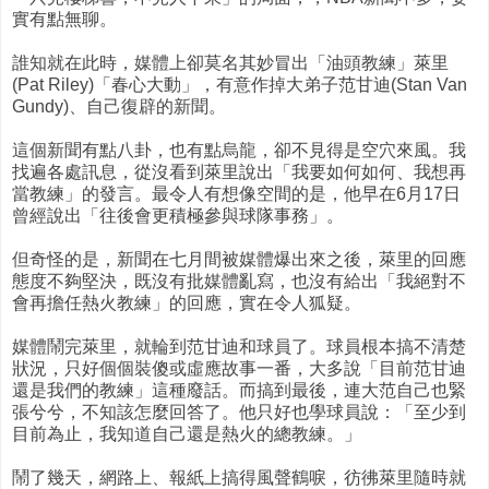
實有點無聊。
誰知就在此時，媒體上卻莫名其妙冒出「油頭教練」萊里
(Pat Riley)「春心大動」，有意作掉大弟子范甘迪(Stan Van
Gundy)、自己復辟的新聞。
這個新聞有點八卦，也有點烏龍，卻不見得是空穴來風。我
找遍各處訊息，從沒看到萊里說出「我要如何如何、我想再
當教練」的發言。最令人有想像空間的是，他早在6月17日
曾經說出「往後會更積極參與球隊事務」。
但奇怪的是，新聞在七月間被媒體爆出來之後，萊里的回應
態度不夠堅決，既沒有批媒體亂寫，也沒有給出「我絕對不
會再擔任熱火教練」的回應，實在令人狐疑。
媒體鬧完萊里，就輪到范甘迪和球員了。球員根本搞不清楚
狀況，只好個個裝傻或虛應故事一番，大多說「目前范甘迪
還是我們的教練」這種廢話。而搞到最後，連大范自己也緊
張兮兮，不知該怎麼回答了。他只好也學球員說：「至少到
目前為止，我知道自己還是熱火的總教練。」
鬧了幾天，網路上、報紙上搞得風聲鶴唳，彷彿萊里隨時就