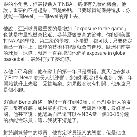
眼的小角色，但最後進入了NBA，還擁有先發的機會。他
說，重要的不是起點，而是終點。只要球員能保持進步，你
就能一個level、一個level的踩上去。
他說，亞洲球員最重要的是增加「exposure to the game」，
也就是盡量找機會接近、參與層級更高的籃球。你能到美國
打NAIA的學校、第二級的學校、小聯盟，都可以，只要確定
自己一直往上，籃球的技術和智慧就會有進步。歐洲和南美
的球員、球隊，就是一直在增加他們的exposure in global
basketball，最終打敗了夢幻隊。
以他自己為例，他在爵士的第一年只是替補。夏天他去參加
了Pete Newell的長人訓練營，步法和觀念很有進步，第二年
開始就升上先發，受益無窮。如果觀念沒有打開，他永遠只
是個小腳。
37歲的Benoit自述，他想一直打到40歲，而他對亞洲人的友
善非常有好感，如果能再打球，第一考慮是亞洲，最好是中
國。他甚至說，他認為自己還可以在NBA當一個10-15分鐘
的功能性球員，這…我就不清楚了。
對於訓練營中的球員，他肯定球員認真的態度，但是他也