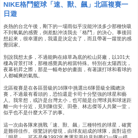
NIKE格鬥籃球「速、獸、飆」北區複賽一
日遊
炎熱的台北午後，剛下的一場雨似乎沒能沖淡多少那種快吸
不到氧氣的感覺，倒差點沖淡我去「格鬥」的決心。事後回
想起來，很幸運的，我還是決定去了，而且帶著一籮筐的感
覺回家。
別說我想太多，不過能夠在綠草為底的松山菸廠，以101大
樓為背景打球，那種感覺真的相當特殊。特別在太陽西沈，
夜幕初昇之際，那是一幅奇妙的畫面，有著讓打球和看球的
人都喊爽的氣氛。
北區複賽是在各區晉級的16隊中挑選出6隊晉級全國總決
賽，不過最有看頭的，恐怕還是卡司十分堅強的球星和藝
人。我常想，或許是台灣太小，也可能是台灣球員和球迷距
離一向十分近，見到陳信安、田壘、林志傑等人共聚一堂，
似乎也不是什麼大不了的事。
這一次由各隊來挑戰「速、獸、飆」三種特性的球星，確實
是難得佳作。很驚訝的發現，由球友組成的球隊，面對這些
「明星」，可不是像1992年奧運安哥拉見到夢幻一隊一樣，