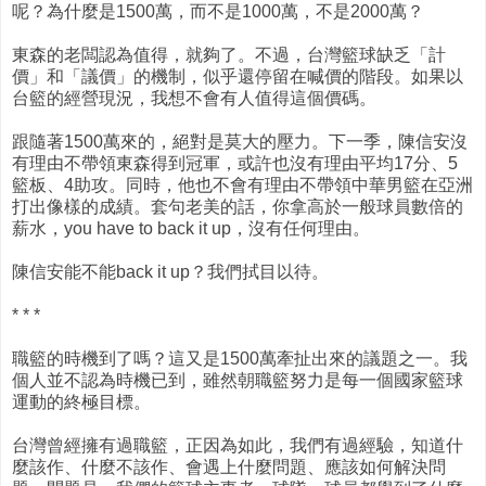
呢？為什麼是1500萬，而不是1000萬，不是2000萬？
東森的老闆認為值得，就夠了。不過，台灣籃球缺乏「計
價」和「議價」的機制，似乎還停留在喊價的階段。如果以
台籃的經營現況，我想不會有人值得這個價碼。
跟隨著1500萬來的，絕對是莫大的壓力。下一季，陳信安沒
有理由不帶領東森得到冠軍，或許也沒有理由平均17分、5
籃板、4助攻。同時，他也不會有理由不帶領中華男籃在亞洲
打出像樣的成績。套句老美的話，你拿高於一般球員數倍的
薪水，you have to back it up，沒有任何理由。
陳信安能不能back it up？我們拭目以待。
* * *
職籃的時機到了嗎？這又是1500萬牽扯出來的議題之一。我
個人並不認為時機已到，雖然朝職籃努力是每一個國家籃球
運動的終極目標。
台灣曾經擁有過職籃，正因為如此，我們有過經驗，知道什
麼該作、什麼不該作、會遇上什麼問題、應該如何解決問