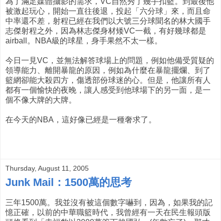
為了滿足媒體攝影的需求，VC自然秀了幾手扣籃。到最後他
被激起玩心，開始一直往後退，投起「六分球」來，而且命
中率還不差，射程已經在我們以大號三分球聞名的林大國手
志傑射程之外，因為林志傑身材矮VC一截，有好幾球都是
airball。NBA級的球星，身手果然不太一樣。
今日一見VC，並無法解答球場上的問題，例如他備受質疑的
領導能力、離開暴龍的原因，例如為什麼在暴龍擺爛、到了
籃網卻能大殺四方，傷透部份球迷的心。但是，他讓所有人
都有一個愉快的夜晚，讓人感受到他球場下的另一面，是一
個不像大牌的大牌。
在今天的NBA，這好像已經是一種奢求了。
Thursday, August 11, 2005
Junk Mail：1500萬的思考
三年1500萬。我並沒有被這個數字嚇到，因為，如果我的記
憶正確，以前的中華職籃時代，我曾經有一天在民生報頭版