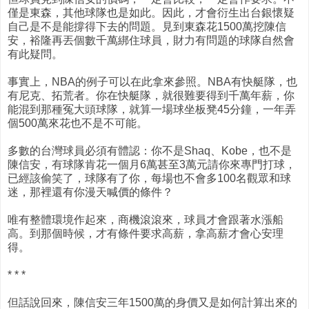
僅是東森，其他球隊也是如此。因此，才會衍生出台銀懷疑
自己是不是能撐得下去的問題。見到東森花1500萬挖陳信
安，裕隆再丟個數千萬綁住球員，財力有問題的球隊自然會
有此疑問。
事實上，NBA的例子可以在此拿來參照。NBA有快艇隊，也
有尼克、拓荒者。你在快艇隊，就很難要得到千萬年薪，你
能混到那種冤大頭球隊，就算一場球坐板凳45分鐘，一年弄
個500萬來花也不是不可能。
多數的台灣球員必須有體認：你不是Shaq、Kobe，也不是
陳信安，有球隊肯花一個月6萬甚至3萬元請你來專門打球，
已經該偷笑了，球隊有了你，每場也不會多100名觀眾和球
迷，那裡還有你漫天喊價的條件？
唯有整體環境作起來，商機滾滾來，球員才會跟著水漲船
高。到那個時候，才有條件要求高薪，拿高薪才會心安理
得。
* * *
但話說回來，陳信安三年1500萬的身價又是如何計算出來的