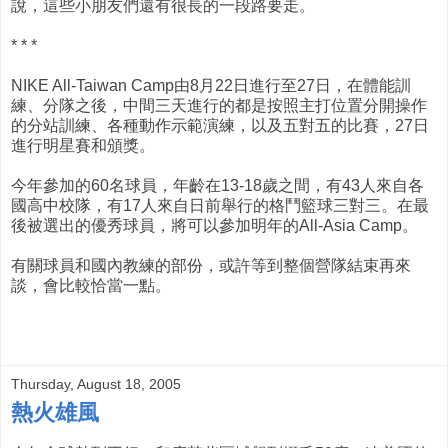
說，這些小朋友們還有很長的一段路要走。
* * *
NIKE All-Taiwan Camp由8月22日進行至27日，在體能訓
練、分隊之後，中間三天進行的都是按照主打位置分開操作
的分站訓練、各種動作示範演練，以及五對五的比賽，27日
進行明星賽和頒獎。
今年參加的60名球員，年齡在13-18歲之間，有43人來自各
國高中校隊，有17人來自日前舉行的格鬥籃球三對三。在最
後被選出的優秀球員，將可以參加明年的All-Asia Camp。
有關球員和國內教練的部份，或許等到整個營隊結束再來
談，會比較恰當一點。
Thursday, August 18, 2005
熱火雄風