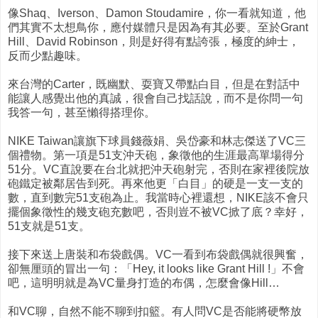
像Shaq、Iverson、Damon Stoudamire，你一看就知道，他
們其實不太想鳥你，應付媒體只是因為有其必要。至於Grant
Hill、David Robinson，則是好得有點誇張，極度的紳士，
反而少點趣味。
來台灣的Carter，既幽默、耍寶又帶點白目，但是在對話中
能讓人感覺出他的真誠，很會自己找話說，而不是你問一句
我答一句，甚至懶得搭理你。
NIKE Taiwan讓旗下球員錢薇娟、吳岱豪和林志傑送了VC三
個禮物。第一項是51支沖天砲，象徵他的生涯最高單場得分
51分。VC直說要在台北就把沖天砲射完，否則在家裡後院放
砲鐵定被鄰居告到死。再來他更「白目」的硬是一支一支的
數，直到數完51支砲為止。我當時心裡還想，NIKE該不會只
擺個象徵性的幾支砲充數吧，否則豈不被VC掀了底？幸好，
51支就是51支。
接下來送上唐裝和布袋戲偶。VC一看到布袋戲偶就很興奮，
卻無厘頭的冒出一句：「Hey, it looks like Grant Hill !」不會
吧，這明明就是為VC量身打造的布偶，怎麼會像Hill…
和VC聊，自然不能不聊到扣籃。有人問VC是否能將硬幣放