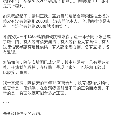
頭條看到「幸福豹以2000萬簽下賴國弘」(年數忘了)，那才
是真正嚇到。
如果我記錯了，請糾正我。至於目前還是台灣禁區推土機的
賴皮有沒有領到那2000萬，請去問他本人。合理的推測是沒
有，也許他有領到200萬就算偷笑了。
陳信安以三年1500萬的價碼跳槽東森，這一陣子鬧下來已成
了羅生門。有人說陳信安無情，有人說裕隆太有自信，有人
說陳信安早該有這種價碼，有人說裕隆心痛。各有立場，各
有道理。
無論如何，陳信安離開已成定局，其中的過程，只有兩造清
楚。依據我的經驗，在媒體上呈現出來的，也許相加除以二
比較接近事實。
我一直覺得，陳信安的三年1500萬合約，沒有絕對的對錯，
但它會是一個觸媒，在台灣籃壇引發不同的正負面效應。不
幸的是，負面效應可能會多於正面。
* * *
先談談陳信安的合約。