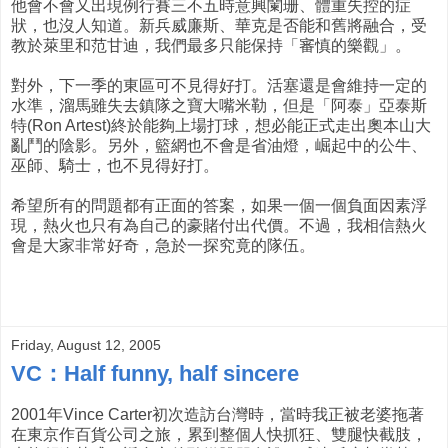
他會不會又出現例行賽三不五時意興闌珊、體重失控的症
狀，也沒人知道。新兵威廉斯、華克是否能和舊將融合，受
教於萊里和范甘迪，我們最多只能保持「審慎的樂觀」。
對外，下一季的東區可不見得好打。活塞還是會維持一定的
水準，溜馬雖失去鎮隊之寶大嘴米勒，但是「阿泰」亞泰斯
特(Ron Artest)終於能夠上場打球，想必能正式走出奧本山大
亂鬥的陰影。另外，籃網也不會是省油燈，崛起中的公牛、
巫師、騎士，也不見得好打。
希望所有的問題都有正面的答案，如果一個一個負面因素浮
現，熱火也只有為自己的豪賭付出代價。不過，我相信熱火
會是大家非常好奇，急於一探究竟的隊伍。
Friday, August 12, 2005
VC：Half funny, half sincere
2001年Vince Carter初次造訪台灣時，當時我正被老婆拖著
在東京作百貨公司之旅，累到整個人快抓狂、雙腿快截肢，