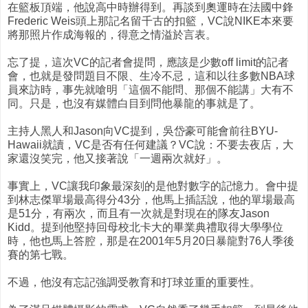
在籃板頂端，他說高中時辦得到。再談到奧運時在法國中鋒
Frederic Weis頭上那記名留千古的扣籃，VC說NIKE本來要
將那照片作成海報的，得意之情溢於言表。
忘了提，這次VC的記者會提問，應該是少數off limit的記者
會，也就是發問題目不限、生冷不忌，這和以往多數NBA球
員來訪時，事先就嗆明「這個不能問、那個不能講」大有不
同。只是，也沒有媒體白目到問他暴龍的事就是了。
主持人黑人和Jason向VC提到，吳岱豪可能會前往BYU-
Hawaii就讀，VC是否有任何建議？VC說：不要去夜店，大
家還沒笑完，他又接著說「一週兩次就好」。
事實上，VC讓我印象最深刻的是他對數字的記憶力。會中提
到林志傑單場最高得分43分，他馬上插話說，他的單場最高
是51分，有兩次，而且有一次就是對現在的隊友Jason
Kidd。提到他堅持回母校北卡大的畢業典禮取得大學學位
時，他也馬上答腔，那是在2001年5月20日暴龍對76人季後
賽的第七戰。
不過，他沒有忘記強調受教育和打球並重的重要性。