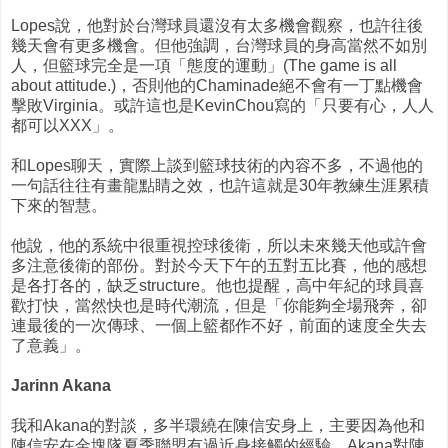
Lopes說，他對於台灣球員還沒有太多機會觀察，也許往後
幾天會有更多機會。但他強調，台灣球員的身高當然不如別
人，但籃球完全是一項「態度的運動」(The game is all
about attitude.)，否則他的Chaminade絕不會有一丁點機會
擊敗Virginia。或許這也是KevinChou寫的「只要有心，人人
都可以XXX」。
和Lopes聊天，實際上談到籃球技術的內容不多，不過他的
一句話往往有畫龍點睛之效，也許這就是30年教練生涯累積
下來的智慧。
他說，他的系統中很重視控球後衛，所以未來幾天他或許會
多注意後衛的部份。對於今天下午的五對五比賽，他的感想
是各打各的，缺乏structure。他也提醒，高中年紀的球員喜
歡打快，當然快也是時代潮流，但是「你能夠全場飛奔，卻
連最後的一次傳球、一個上籃都作不好，前面的速度全失去
了意義」。
Jarinn Akana
我和Akana的對談，多半環繞在陳信安身上，主要因為他和
陳信安在金塊隊夏季聯盟有過近身接觸的經驗。Akana對陳