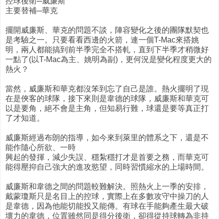
控球後衛─威廉斯
主要替補─華克
擺開威廉斯、華克的問題不談，陣容變化之後的團隊默契也
是考驗之一。只要看看西邊的火箭，連一個T-Mac來搭姚
明，兩人都能搞到前半季完全不搭軋，直到下半季才稍微好
一點了(以T-Mac為主、姚明為副)，更何況是變化程度更大的
熱火？
當然，威廉斯和華克都沒笨到忘了自己是誰。熱火擺明了現
在是俠客的球隊，接下來則是韋德的球隊，威廉斯和華克可
以是要角，絕不會是主角，但知易行難，球還是要等真正打
了才知道。
威廉斯經過布朗的指導，如今來到萊里的體系之下，還是不
能作隨心所欲、一時
興起的發揮，減少失誤、穩紮穩打才是首要之務，而華克可
能得壓抑自己強大的進攻慾望，同時習慣縮水的上場時間。
威廉斯和韋德之間的問題較難解決。照熱火上一季的安排，
戴蒙瓊斯只是名目上的控球，實際上在多數攻守中操刀的人
是韋德，因為他能切能投又能傳。有球在手能夠產生最大破
壞力的韋德，位置雖然同是得分後衛，卻得從持球轉為非持