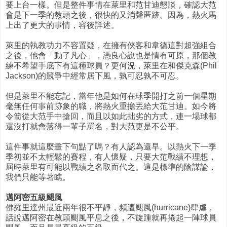
要上台一樣。但是整件事情在萊里和范甘迪懇談，確認大范
會是下一季的教頭之後，很快的又消聲匿跡。因為，熱火馬
上出了更大的事情，容後詳述。
萊里的執教功力不容置疑，在擁有俠客和韋德這對超強組合
之後，他會「動了凡心」，憑良心說也是情有可原，那個教
練不希望手底下有這種球員？更何況，萊里在和傑克森(Phil
Jackson)的競爭中經常居下風，孰可忍孰不可忍。
但是萊里不能忘記，當年他是如何在球季開打之前一個星期
毫無任何事前跡象的職，將熱火重擔丟給大范甘迪。如今將
令箭從大范手中搶回，而且以如此拙劣的方式，連一場球都
還沒打就會落得一輩子罵名，對大范更是不公平。
這件事就這麼畫下句點了嗎？有人認為還早。以熱火下一季
季初並不太輕鬆的賽程，有人懷疑，只要大范戰績不理想，
屆時萊里有可能以戰績之名取而代之。這是標準的陰謀論，
我們只能等著瞧。
邁阿密五級颶風
佛羅里達州最近兩年很不平靜，頻遭颶風(hurricane)肆虐，
話說邁阿密在教頭颶風平息之後，不旋踵就再捲起一陣球員