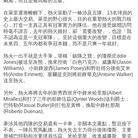
颶風，而且是最高級的五級。
在萊里運籌帷幄下，熱火策動了一椿涉及五隊、13名球員的
史上最大交易。萊里的野心很大，目的在重塑熱火的戰力核
心，打造一支真正具有冠軍實力的隊伍。他在接受媒體訪問
時毫不諱言，去年的熱火雖好，卻「需要改變」，也說「我
不認為這是一支冠軍隊」。至於這個重大的改變，目標是在
未來四、五年內都有爭冠本錢，而不是只爽一年就好。
熱火一出手就是大手筆，堪稱「鎮隊之寶」的瓊斯(Eddie
Jones)被送至灰熊，換來控衛「白色巧克力」威廉斯(Jason
Williams)、小前鋒波西(James Posey)和野壯得分後衛艾米
特(Andre Emmett)。塞爾提克則將前鋒華克(Antoine Walker)
送至熱火。
另外，熱火再將去年的新秀西班牙中鋒米哈里斯(Albert
Miralles)和打了三年的前鋒伍茲(Qyntel Woods)送到爵士；
巴特勒(Rasual Butler)則打包至黃蜂，換取中鋒杜那斯
(Roberto Duenas)。
牽涉其他四隊的交易還有一卡車，非關本文重點，暫且按下
不表。一陣兵荒馬亂後，熱火失去主力得分後衛瓊斯、主要
替補巴特勒和次要球員伍茲、米哈里斯，收進威廉斯、華克