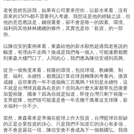
老爸曾經告訴我，如果有公司要來挖你，以薪水來看，沒有
原來的150%都不需要列入考慮。我想這是他的經驗之談，但
他的意思應該是，錢很重要，卻不會是唯一的因素。環境、
福利與其他林林總總的條件，其實也是你「薪資」的一部
份。
以陳信安的案例來看，東森給他的薪水顯然超過我老爸說的
幅度，有理由不走嗎？換成是我們每一個人，可能連爬都爬
到東森大樓門口了。人同此心，我們應為陳信安感到高興。
從另一個角度來看，裕隆的環境，包括球場、教練團、制
度、福利、永續性，都應該計算在球員轉隊的考量內。換算
成錢，這些東西一年不值個兩三百萬嗎？特別是永續性，這
不就是台灣球員最為在意的？否則為什麼大家都爭先恐後要
加盟裕隆、國泰？因為你就是知道，即使台灣只剩下裕隆一
支男籃隊，他們很可能還是會一年丟幾千萬養這支球隊，薪
水福利一分不少。
當然，東森看來是準備在籃球上作大投資，台灣籃球目前缺
的正是企業投資的決心。只是我們不知道它的決心有多強，
會不會是曇花一現，陳信安會不會成為下一個賴國弘。我很