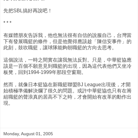
先把SBL搞好再說吧！
* * *
有媒體朋友告訴我，他也無法很有自信的說服自己，台灣當
下有發展職籃的條件，但是他覺得應該趁「陳信安事件」的
此刻，鼓吹職籃，讓球隊能夠朝職籃的方向去思考。
這個說法，一時之間實在讓我無法反對。只是，中華籃協應
該是一百個不願意見到職籃的出現，因為這代表他們又坐冷
板凳，回到1994-1999年那段空窗期。
然而，就像日本籃協在新職籃聯盟BJ League出現後，才開
始積極準備解決爛了很久的問題。或許中華籃協也只有在籌
組職籃的聲浪真的居高不下之時，才會開始有改革的動作出
現。
Monday, August 01, 2005