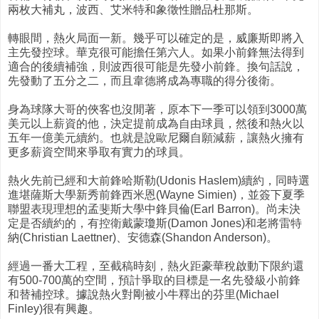
兩枚大補丸，波西、艾米特和象徵性贈品杜那斯。
轉眼間，熱火局面一新。幾乎可以確定的是，威廉斯即將入
主先發控球。華克很可能擔任第六人。如果小前鋒無法得到
適合的後續補強，則波西很可能是先發小前鋒。換句話說，
先發動了五分之二，而且韋德將成為專職的得分後衛。
身為球隊大哥的俠客也沒閒著，原本下一季可以領到3000萬
美元以上薪資的他，決定提前成為自由球員，然後和熱火以
五年一億美元續約。也就是說歐尼爾自願減薪，讓熱火擁有
更多薪資空間來爭取有實力的球員。
熱火先前已經和大前鋒哈斯勒(Udonis Haslem)續約，同時選
進堪薩斯大學新秀前鋒西米恩(Wayne Simien)，並簽下夏季
聯盟表現理想的孟斐斯大學中鋒貝倫(Earl Barron)。尚未決
定是否續約的，有控衛戴蒙瓊斯(Damon Jones)和老將雷特
納(Christian Laettner)、安德森(Shandon Anderson)。
經過一番大工程，至截稿時刻，熱火距豪華稅啟動下限約還
有500-700萬的空間，預計爭取的目標是一名先發級小前鋒
和替補控球。據說熱火對剛被小牛釋出的芬里(Michael
Finley)很有興趣。