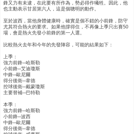
鋒又力有未逮，在此要有所作為，勢必得作犧牲。因此，他
也主動表示甘居第六人，這是個聰明的動作。
至於波西，當他身體健康時，確實是個不錯的小前鋒，防守
尤其符合熱火的要求。如果他撐得住，不再像上季只出賽50
場，會是熱火先發小前鋒的第一人選。
比較熱火去年和今年的先發陣容，可能的結果如下：
上季：
強力前鋒─哈斯勒
小前鋒─艾迪瓊斯
中鋒─歐尼爾
得分後衛─韋德
控球後衛─戴蒙瓊斯
主要替補─巴特勒
本季：
強力前鋒─哈斯勒
小前鋒─波西
中鋒─歐尼爾
得分後衛─韋德