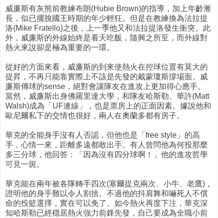
威廉斯有灰熊前教練布朗(Hubie Brown)的指導，加上年齡漸
長，似已擺脫國王時期的年少輕狂。但是在教練換為法拉提
洛(Mike Fratello)之後，上一季他又和法拉提洛發生衝突。此
外，威廉斯的外線始終是看天吃飯，隨興之所至，而外線對
熱火來說卻是極為重要的一環。
從好的方面來看，威廉斯的到來使熱火在控球位置有莫大的
提昇，不再只能靠實際上不該是先發的戴蒙瓊斯撐場面。威
廉斯傳球的sense，絕對會讓隊友在進攻上更加得心應手。
當然，威廉斯出身佛羅里達大學，和隊友哈斯勒、華許(Matt
Walsh)成為「UF連線」，也是票房上的正面因素。據說他和
歐尼爾私下的交情也很好，兩人在奧蘭多都有房子。
華克的全能身手沒有人否認，但他也是「free style」的高
手，心情一來，距離多遠都敢出手。有人曾問他為何投那麼
多三分球，他回答：「因為沒有四分球啊！」他的進攻哲學
可見一斑。
華克能在兩年被各隊轉手四次(塞爾提克兩次、小牛、老鷹)，
證明他的身手難以令人割捨。不過他的抖肩舞和嚇死人不償
命的投籃選擇，實在可以免了。如今熱火再度下注，華克深
知哈斯勒已經穩居熱火強力前鋒先發，自己要成為全職小前