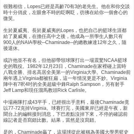
很難相信，Lopes已經是高齡70有3的老先生。他在和你交談
時十分俏皮，左眼會不時的眨啊眨，彷彿在給你一個會心的
微笑。
生於夏威夷、長於夏威夷的Lopes，也把自己的籃球生涯都
給了夏威夷，在擔任高中之後，他成為一所學生人數只有
900人的NAIA學校─Chaminade─的總教練達12年之久，隨
後退休。
或許他並不有名，但他卻帶領球隊打出一場震驚NCAA籃球
史的戰役。1982年12月23日，Chaminade在家裡碰上當時
八戰全勝、排名高居全美第一的Virginia大學。Chaminade前
兩年遇上Virginia都被狂扁，這一年情況更是不妙。Virginia
陣中有7呎4吋的全美超級中鋒Ralph Sampson，另有射手
Jeff Lamp和現任溜馬教頭Rick Carlisle。
中場兩隊打成43平手，已經很出乎意料，最後Chaminade竟
以77-72克掉Virginia。球賽打完，美國東岸已經是午夜，新
聞台上的編輯接到消息，下巴差點沒掉下來，不停的確認前
線記者是否寫錯比數。結果，當然是沒寫錯。
是的，Chaminade贏了，這場球從此被稱為美國大學男籃史