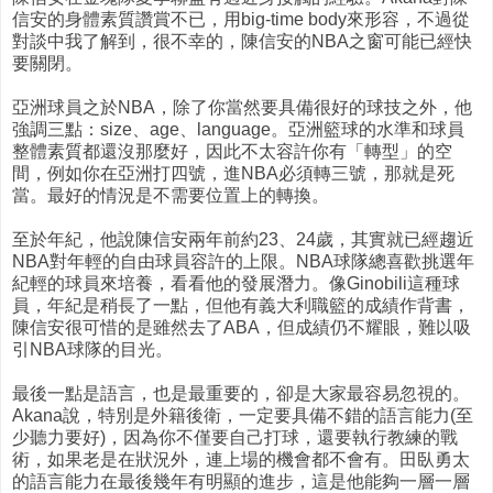
信安的身體素質讚賞不已，用big-time body來形容，不過從
對談中我了解到，很不幸的，陳信安的NBA之窗可能已經快
要關閉。
亞洲球員之於NBA，除了你當然要具備很好的球技之外，他
強調三點：size、age、language。亞洲籃球的水準和球員
整體素質都還沒那麼好，因此不太容許你有「轉型」的空
間，例如你在亞洲打四號，進NBA必須轉三號，那就是死
當。最好的情況是不需要位置上的轉換。
至於年紀，他說陳信安兩年前約23、24歲，其實就已經趨近
NBA對年輕的自由球員容許的上限。NBA球隊總喜歡挑選年
紀輕的球員來培養，看看他的發展潛力。像Ginobili這種球
員，年紀是稍長了一點，但他有義大利職籃的成績作背書，
陳信安很可惜的是雖然去了ABA，但成績仍不耀眼，難以吸
引NBA球隊的目光。
最後一點是語言，也是最重要的，卻是大家最容易忽視的。
Akana說，特別是外籍後衛，一定要具備不錯的語言能力(至
少聽力要好)，因為你不僅要自己打球，還要執行教練的戰
術，如果老是在狀況外，連上場的機會都不會有。田臥勇太
的語言能力在最後幾年有明顯的進步，這是他能夠一層一層