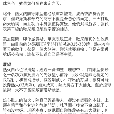
球角色，效果如何尚在未定之天。
此外，熱火的防守隊型也必須重新塑造。波西或許符合要
求，但威廉斯和華克的防守不但是全憑心情而定、三天打魚
兩天晒網，而且功力本身就值得質疑。他們漏得愈多，就代
表第二線的歐尼爾必須愈辛苦的補防。
毫無疑問，即使威廉斯、華克表現正常，歐尼爾真的如他保
證，由目前的345磅到球季開打前減為315-330磅，熱火今年
夏天的動作，都是一個大賭注。願賭就要服輸，但是在樂透
號碼公佈前，誰都不知道自己是否中獎。
展望
熱火自己也很清楚，經過一番調整，理想中，目前隊型仍缺
乏一名功力勝於波西的先發型小前鋒，另外就是缺乏穩定的
長程射手和替補控球。據說剛被小牛釋出的芬里，很有可能
投奔熱火(或馬刺)。如果成真，熱火將吞下大補丸。至於控球
後衛，大不了簽回戴蒙瓊斯就是。
雄心壯志的熱火，陣容已經很嚇人，卻沒有樂觀的本錢。上
層有萊里和范甘迪的教練問題，球季開打後會不會出亂子，
誰都沒把握。球隊本身，歐尼爾自願降薪確有老大風範，但