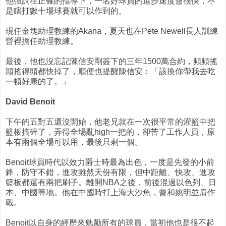
他強調在正確的指導下，一名好球員的進步速度會很快，不
是瞎打數十場球賽就可以作到的。
現任金塊助理教練的Akana，夏天也在Pete Newell長人訓練
營裡擔任助理教練。
最後，他也沒忘記陳信安剛簽下的三年1500萬合約，頻頻搖
頭搖得頭都快掉了，順便也提醒陳信安：「該換你帶我去吃
一頓好康的了。」
David Benoit
下午的五對五還沒開始，他老兄就在一次很平常的灌籃中把
籃板搞碎了，弄得全場亂high一把的，卻苦了工作人員，原
本有兩個全場可以用，最後只剩一個。
Benoit球員時代以效力爵士時最為出色，一度是先發的小前
鋒，防守不錯，進攻雖然天份有限，但中距離、快攻、進攻
籃板都還有兩把刷子。離開NBA之後，前後混過以色列、日
本、中國等地。他在中國時打上海大沙魚，曾和姚明並肩作
戰。
Benoit以自身的經歷來勉勵所有的球員，當初他也是很不起