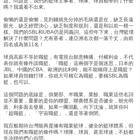
題。問題是，我們的籃球主事者、球隊、球員都學到了什麼
嗎？我還看不出來。
偷懶的還是偷懶，見到錢就先分掉的毛病還是在，缺乏長遠
眼光，缺乏經營決心，缺乏制度和規則，還是和以前一模一
樣。我們的SBL和UBA仍是同義詞。這些年下來，台灣籃壇
解決了什麼問題？尤有甚者，連亞洲名次都一落千丈，由前
四名成為第11名！
球員高薪不等於職籃，有電視台願意轉播、付權利金，不代
表你就有條件談職籃。「職籃」這兩個字是個迷思，日本的
JBL、中國的CBA、歐洲的比利時，能不能稱得上是職籃？
如果球員領錢打球，你就大可稱它為職籃，要稱SBL為職
籃，也可以。
這個問題的底線是，俱樂部、半職業、業餘、職業這些名詞
並不重要，重要的是你的聯盟、聯賽體系是否健全，朝光明
面、利多面去發展。如果一團混亂，向下沈淪，就算你叫
「超職籃」、「宇宙職籃」，還是等著倒閉。
我百般期待台灣能再度擁有職業籃球，健全的籃球體系，但
現在我們有職籃的條件嗎？球隊、球員、甚至球迷，不妨都
先冷靜的捫心自問。