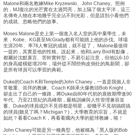
Malone和兩名教練Mike Kryzewski、John Chaney。照例
的，MJ復出的光芒實在太過閃亮，加上隔了個太平洋，這三
名傳奇人物在本地幾乎完全沾不到光彩，但是請別小看他們
的成就、忽略他們的故事。
Moses Malone是史上第一個進入名人堂的高中棄學生，未
來，Kobe、KG甚至McGrady都有可能踏上他的步伐。球場
生涯20年、率76人奪冠的成就，就不提了， Malone最值得
一提的，其實是他的性格。說起來，他和Larry Bird有點像，
都屬於沈默寡言、苦幹實幹型，不易引起注意，但他以6-10
的身高縱橫籃壇20年，場外從不鬧些狗皮倒灶的鳥新聞，卻
是所有球員可以學習的典範。
Duke的Coach K和Temple的John Chaney，一直是我個人非
常敬重、崇拜的教練。Coach K師承火爆教頭Bob Knight，
卻走出了自己的一條路，將Duke由80年代初的衰敗期帶進90
年代、乃至21世紀的高峰期，嚴格訓練與人性管理兼容並
蓄。Duke的球員或許不見得都是明星，卻幾乎不見胡搞瞎搞
的球員(聽見了嗎？Michigan？)，大學教育的宗旨，不就是
如此？看看Coach K，再看看國內大學的籃球教練，唉！
John Chaney可能是另一種典型，他被稱為「黑人版的Bob