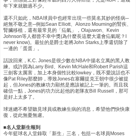
年下來就聽過不少。
還不只如此，NBA球員中也經常出現一些莫名其妙的怪病─
絕無不敬之意─例如Sean Elliott、Alonzo Mourning的腎疾、
腎臟移植，還有最常見的「疝氣」，Olajuwon、Kevin
Johnson等人都曾不幸中獎(為什麼長這麼大還會疝氣呢？I
never know)。最扯的是爵士老將John Starks上季還切除了
一邊的「蛋蛋」。
話說回來，K.C. Jones是很少數在NBA中揚名立萬的黑人教
練。或許因為Larry Bird、Kevin McHale和Robert Parish這
三劍客太厲害，加上本身個性比較lowkey，既不愛說話也不
像Pat Riley那麼帥，導致Jones在塞爾提克王朝中很少被提
起，但Jones的教練功力顯然是應該被記上一筆的。而且我
確信一點，Jones的功力比起他的老隊友Bill Russell，那可
是好上太多了。
球迷總不希望聽見球員或教練生病的消息，希望他們快快康
復，從此無憂無慮。
■名人堂新生報到
今年籃球名人堂錄取「新生」三名，包括一名球員Moses