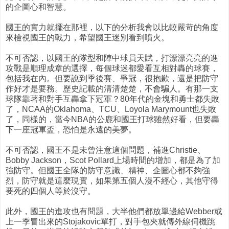
的企圖心和智慧。
國王的實力就擺在那裡，以下的分析我會以比較嚴苛的角度
來檢視國王的戰力，希望國王迷別看到噴火。
不可否認，以國王的隊型和陣中球員天賦，打漂漂亮亮的進
攻戰是順理成章的選擇，每個球迷都愛看互相對轟的球賽，
包括我在內。但要說到季後賽、爭冠，很抱歉，還是把防守
作好才是要務。歷史記載的清清楚楚，不會騙人。有那一支
球隊靠著和對手互轟拿下冠軍？80年代的金塊和勇士都失敗
了，NCAA的Oklahoma、TCU、Loyola Marymount也失敗
了，同樣的，當今NBA的公鹿和國王打球雖然好看，但要轟
下一座冠軍盃，恐怕是永遠的美夢。
不可否認，國王不是未曾注意這個問題，補進Christie、
Bobby Jackson，Scot Pollard上場時間的增加，都是為了加
強防守。但國王全隊的防守意識、精神、企圖心都不夠強
烈，防守就是這麼現實，如果第五個人漫不經心，其他守得
要死的四個人等於沒守。
此外，國王的進攻也有問題，大半他們都放單邊給Webber或
上一季冒出來的Stojakovic單打，對手包夾就傳外線伺機跳