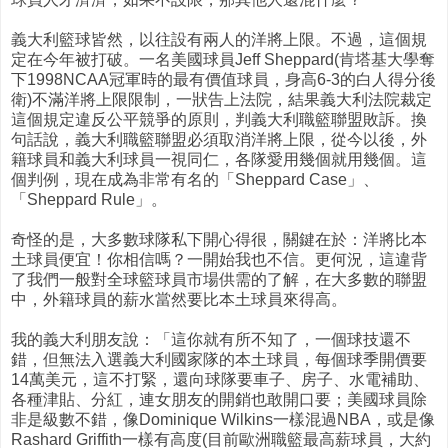
義大利籃球皆然，以往設有兩人的洋將上限。不過，這個規
定在今年被打破。一名美國球員Jeff Sheppard(肯塔基大學奪
下1998NCAA冠軍時的最有價值球員，身高6-3的白人得分後
衛)不滿洋將上限限制，一狀告上法院，結果義大利法院裁定
這個規定違反公平競爭的原則，判義大利職籃聯盟敗訴。換
句話說，義大利職籃聯盟必須取消洋將上限，從今以後，外
籍球員和義大利球員一視同仁，各隊愛用幾個就用幾個。這
個判例，現在成為非常有名的「Sheppard Case」、
「Sheppard Rule」。
奇怪的是，大多數球隊私下開心得很，關鍵在於：洋將比本
土球員便宜！你相信嗎？一開始我也不信。更何況，這違背
了我們一般對全球籃球員市場供需的了解，在大多數的聯盟
中，外籍球員的薪水當然要比本土球員來得高。
我的義大利朋友說：「這你就有所不知了，一個球技還不
錯，但無法入選義大利國家隊的本土球員，每個球季開價要
14萬美元，這不打緊，還向球隊要車子、房子、水電補助、
各種津貼、分紅，連女朋友的開銷也敢開口要；美國球員除
非是級數不錯，像Dominique Wilkins一樣混過NBA，或是像
Rashard Griffith一樣有高度(目前歐洲職籃最高薪球員，大約