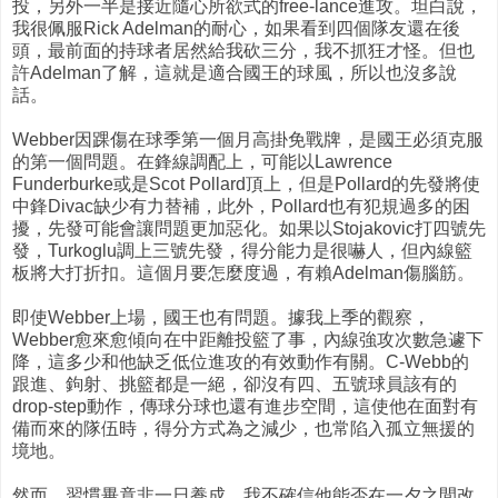
投，另外一半是接近隨心所欲式的free-lance進攻。坦白說，
我很佩服Rick Adelman的耐心，如果看到四個隊友還在後
頭，最前面的持球者居然給我砍三分，我不抓狂才怪。但也
許Adelman了解，這就是適合國王的球風，所以也沒多說
話。
Webber因踝傷在球季第一個月高掛免戰牌，是國王必須克服
的第一個問題。在鋒線調配上，可能以Lawrence
Funderburke或是Scot Pollard頂上，但是Pollard的先發將使
中鋒Divac缺少有力替補，此外，Pollard也有犯規過多的困
擾，先發可能會讓問題更加惡化。如果以Stojakovic打四號先
發，Turkoglu調上三號先發，得分能力是很嚇人，但內線籃
板將大打折扣。這個月要怎麼度過，有賴Adelman傷腦筋。
即使Webber上場，國王也有問題。據我上季的觀察，
Webber愈來愈傾向在中距離投籃了事，內線強攻次數急遽下
降，這多少和他缺乏低位進攻的有效動作有關。C-Webb的
跟進、鉤射、挑籃都是一絕，卻沒有四、五號球員該有的
drop-step動作，傳球分球也還有進步空間，這使他在面對有
備而來的隊伍時，得分方式為之減少，也常陷入孤立無援的
境地。
然而，習慣畢竟非一日養成，我不確信他能否在一夕之間改