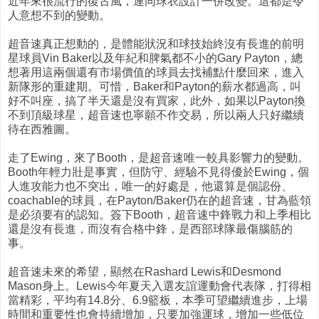
近年來很流行的復古風，連同球衣設計一併改變。這都是令
人意想不到的變動。
超音速真正想動的，是體能狀況和球技始終沒有長進的前明
星球員Vin Baker以及年紀和脾氣都不小的Gary Payton，總
想著用這兩個還有市場價值的球員去找補點什麼回來，進入
新隊形的重建期。可惜，Baker和Payton的薪水都過高，叫
好不叫座，搞了半天還是沒有買家，此外，如果以Payton換
不到頂級球星，超音速也寧願不作交易，所以兩人只好繼續
待在西雅圖。
走了Ewing，來了Booth，是超音速唯一較具影響力的變動。
Booth年輕力壯是事實，但防守、經驗不見得優於Ewing，個
人進攻能力也不突出，唯一的好處是，他還算是個認份、
coachable的球員，在Payton/Baker仍在的超音速，甘為藍領
是必須要有的認知。簽下Booth，超音速中鋒戰力和上季相比
還是沒有長進，而沒有合格中鋒，是西部球隊最傷腦筋的
事。
超音速未來的希望，顯然在Rashard Lewis和Desmond
Mason身上。Lewis今年夏天入選友誼運動會代表隊，打得相
當精彩，平均有14.8分、6.9籃板，本季可望繼續進步，上場
時間和重要性也會持續增加，只要加強運球，增加一些低位