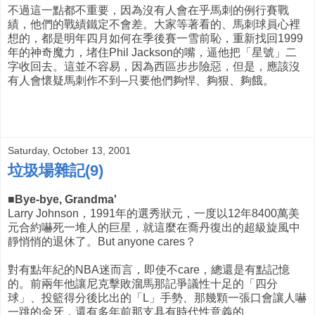
不過這一點都不重要，因為沒有人會在乎馬刺的例行賽戰
績，他們的戰績鐵定不會差。大家等著看的、馬刺球員心裡
想的，都是明年四月如何在季後賽一雪前恥，重新找回1999
年的神奇魔力，堵住Phil Jackson的嘴，逼他把「星號」二
字收回去。這並不容易，因為西區步步險惡，但是，應該沒
有人會懷疑馬刺作不到─只要他們夠悍、夠狠、夠餓。
Saturday, October 13, 2001
垃圾場雜記(9)
■Bye-bye, Grandma'
Larry Johnson，1991年的選秀狀元，一度以12年8400萬美
元合約嚇死一堆人的巨星，就這麼在喬丹復出的超級旋風中
靜悄悄的退休了。But anyone cares？
對有點年紀的NBA迷而言，即使不care，總還是有點記憶
的。前兩年他讓尼克擊敗溜馬那記爭議性十足的「四分
球」、投籃得分後比出的「L」手勢、那幾顆一張口會讓人嚇
一跳的金牙，還有多年前那支具有時代性意義的