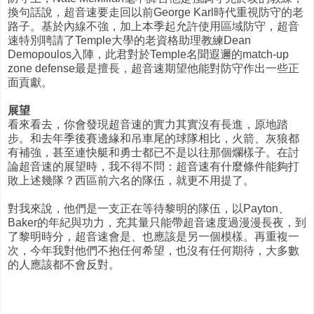
換句話說，超音速要走回以前George Karl時代重視防守的老
路子。基於內線不強，加上本季起允許使用區域防守，超音
速特別聘請了Temple大學的老資格助理教練Dean
Demopoulos入陣，此君對於Temple名聞遐邇的match-up
zone defense最是擅長，超音速期望他能對防守作出一些正
面貢獻。
展望
看來看去，你會發現超音速的實力其實沒有長進，原地踏
步。和去年季後賽邊緣和吊車尾的球隊相比，火箭、灰狼都
有補強，甚至連快艇和勇士都已不是以往那個爛樣子。在討
論超音速的展望時，我不得不問：超音速有什麼條件能夠打
敗上述幾隊？西區前六名的隊伍，就更不用提了。
對我來說，他們是一支正在等待黎明的隊伍，以Payton、
Baker的年紀與功力，充其量只能帶超音速度過漫漫長夜，到
了黎明時分，超音速會是、也應該是另一個模樣。再重複一
次，今年我對他們不抱任何希望，也沒有任何期待，大多數
的人應該都不會反對。