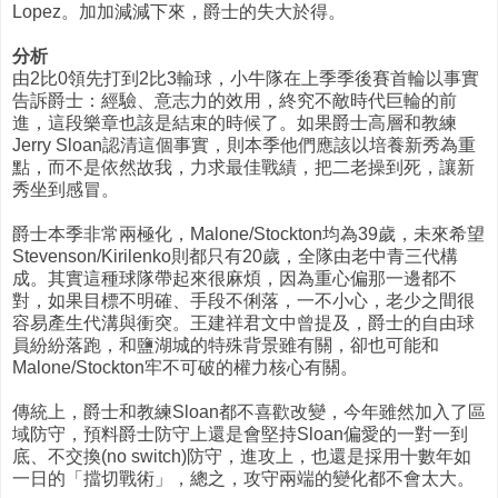
Lopez。加加減減下來，爵士的失大於得。
分析
由2比0領先打到2比3輸球，小牛隊在上季季後賽首輪以事實
告訴爵士：經驗、意志力的效用，終究不敵時代巨輪的前
進，這段樂章也該是結束的時候了。如果爵士高層和教練
Jerry Sloan認清這個事實，則本季他們應該以培養新秀為重
點，而不是依然故我，力求最佳戰績，把二老操到死，讓新
秀坐到感冒。
爵士本季非常兩極化，Malone/Stockton均為39歲，未來希望
Stevenson/Kirilenko則都只有20歲，全隊由老中青三代構
成。其實這種球隊帶起來很麻煩，因為重心偏那一邊都不
對，如果目標不明確、手段不俐落，一不小心，老少之間很
容易產生代溝與衝突。王建祥君文中曾提及，爵士的自由球
員紛紛落跑，和鹽湖城的特殊背景雖有關，卻也可能和
Malone/Stockton牢不可破的權力核心有關。
傳統上，爵士和教練Sloan都不喜歡改變，今年雖然加入了區
域防守，預料爵士防守上還是會堅持Sloan偏愛的一對一到
底、不交換(no switch)防守，進攻上，也還是採用十數年如
一日的「擋切戰術」，總之，攻守兩端的變化都不會太大。