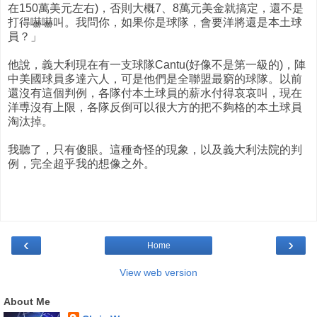
在150萬美元左右)，否則大概7、8萬元美金就搞定，還不是
打得嚇嚇叫。我問你，如果你是球隊，會要洋將還是本土球
員？」
他說，義大利現在有一支球隊Cantu(好像不是第一級的)，陣
中美國球員多達六人，可是他們是全聯盟最窮的球隊。以前
還沒有這個判例，各隊付本土球員的薪水付得哀哀叫，現在
洋尃沒有上限，各隊反倒可以很大方的把不夠格的本土球員
淘汰掉。
我聽了，只有傻眼。這種奇怪的現象，以及義大利法院的判
例，完全超乎我的想像之外。
‹
›
Home
View web version
About Me