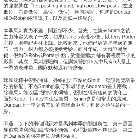
的強處就在「left post, right post, high post, low post」(左邊
低位、右邊低位、高位、低位)。換句話說，也就是Duncan
和D-Rob的兩邊單打，以及高低中鋒配合。
本季馬刺實力不差，問題卻不少。首先，在換來Smith之後，
主力陣容又老了一成，如果Daniels表現不佳，以Terry Porter
主控，則年紀再往上飆。比較起來，他們已經算是年邁的隊
伍，體力、耐力都必須接受考驗。而且年紀一大就容易受
傷，假如D-Rob或Porter掛點，對整體戰力都有著程度不小的
影響。其次，馬刺經驗夠，但訓練營的16人中只有6人是上
一季的老球員，團隊默契還有待磨合。
球風沈穩中帶點油條、外線能力不錯的Smith，應該是雙塔最
好的搭配，不過Smith的防守和離隊的Anderson差上兩截，
除非馬刺能以區域防守來彌補，否則在得分後衛的防守上，
面對Kobe、Finley等生猛新秀，Smith會是個蠻大的漏洞。
Duncan上一季莫名其妙的罰球命中率，也是必須注意的一
點。
不過，以下的兩個問題才是馬刺本季的關鍵所在：第一是團
隊追求勝利的飢餓感夠不夠強、心理狀態夠不夠穩定，第二
是Daniels的明確定位與進步幅度。