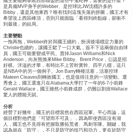
國王要能夠擊敗西部聯盟的這些牛鬼蛇神，需要的是什麼？
是具備MVP身手的Webber、是控球比JW沈穩許多的
Bibby，還是其他東西？唯有找到這塊失落的拼圖，國王才有
希望攻上西區峰頂，否則只能面臨「看得到終點線，卻衝不
到最後」的結局。
主要變動
一拖再拖，Webber終於與國王續約，扮演後場穩定力量的
Christie也續約，讓國王鬆了一口大氣，簽不下這兩個自由球
員，國王可能要變成平民。賣掉Jason Williams和Nick
Anderson，向灰熊換來Mike Bibby、Brent Price，公認是招
好棋。洋溢的才華，有時比不上苦幹實幹、四平八穩，這只
是NBA中的另一個例子。Jon Barry轉檯活塞，活塞控球
Mateen Cleaves則轉效國王，也是值得注意的一項變動。選
秀會上，國王選進只在Alabama大學打了一年的6-7小前鋒
Gerald Wallace，國王雖然小前鋒成群，仍難以割捨Wallace
驚人的體能天賦。
分析
經營了好幾年，國王的目標當然在西區冠軍。平心而論，這
個目標對他們是「可望而不可及」，因為即使西區沒有湖
人，國王也不見得有把握取勝拓荒者、馬刺等隊。關鍵，我
認為就在「防守」，不只是防守的技巧和功力，更在於防守