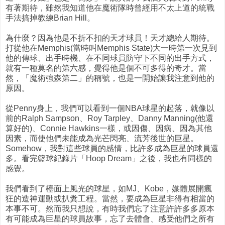
有著期待，雖然我知道他在魔術隊時曾經用不太上道的統戰
手法搞掉教練Brian Hill。
為什麼？因為他是不折不扣的天才球員！天才總給人期待。
打從他在Memphis(當時叫Memphis State)大一時第一次見到
他的傳球、出手時機、在不同球員防守下不同的出手方式，
就有一種莫名的第六感，覺得他是個不可多得的奇才。當
然，「魔術強森第二」的稱號，也是一開始讓我注意到他的
原因。
從Penny身上，我們可以看到一個NBA球星的起落，就像以
前的Ralph Sampson、Roy Tarpley、Danny Manning(他還
算好的)、Connie Hawkins一樣，或因傷、因病、因為其他
因素，而使他們未能成為光芒閃亮、流芳後世的巨星。
Somehow，我對這些球員的感情，比許多成為巨星的球員還
多。看完籃球紀錄片「Hoop Dream」之後，我也有同樣的
感覺。
我們看到了檯面上風光的球星，如MJ、Kobe，媒體展開瘋
狂的造神運動或扒糞工程。當然，要成為巨星非得有相當的
本事不可。然而我只想說，有時我們忘了注意許許多多原本
有可能成為巨星的球員故事，忘了去體會、感受他們之所有