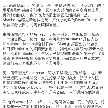
Donyell Marshall的復活，是上季最好的消息，他和爵士的半
場系統戰彷彿緣定前生，原本為人詬病的命中率直線上昇。
長臂和活動力，也使他成為爵士禁區最活躍的一點。
Marshall站穩先發地位之後，原任小前鋒的Bryon Russell將
改調得分後衛，將需要時間適應。
由魔術前來投奔的Amaechi，個性穩健、球風紮實不花俏，
非常適合爵士，努力一點，有可能幹掉Ostertag升任先發，
和Malone、Marshall合組鋒線。Sloan必須面對的問題是，
如何將Kirilenko的時間安插進去，讓他藉著實戰磨鍊NBA經
驗。別看Kirilenko小小年紀，已是俄羅斯倚重的第一好手(我
總覺得他長得很像洛基第三集裡那個蘇聯拳王杜夫朗格林)，
到目前為止表現也不差，前景可期。
另一個希望是Stevenson，這小子球還沒打過幾場，場外新
聞已經鬧得不可開交，又是打架又是性騷擾，頻頻上法院。
但是就體能條件來看，他是爵士十年來最佳的得分後衛人
才。至於Quincy Lewis，大學時代是一把刀，進NBA後卻還
沒交出像樣成績，幸好今年只有24歲，時間還站在他這邊。
Greg Ostertag和John Starks，兩個前途無「亮」的球員。爵
士當年千不該萬不該和Ostertag簽下肥約，如今想賣也賣不