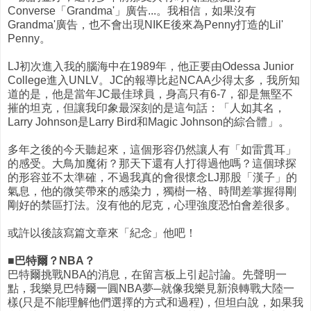
Converse「Grandma'」廣告...。我相信，如果沒有
Grandma'廣告，也不會出現NIKE後來為Penny打造的Lil'
Penny。
LJ初次進入我的腦海中在1989年，他正要由Odessa Junior
College進入UNLV。JC的報導比起NCAA少得太多，我所知
道的是，他是當年JC最佳球員，身高只有6-7，卻是無堅不
摧的坦克，但讓我印象最深刻的是這句話：「人如其名，
Larry Johnson是Larry Bird和Magic Johnson的綜合體」。
多年之後的今天聽起來，這個形容仍然讓人有「如雷貫耳」
的感受。大鳥加魔術？那天下還有人打得過他嗎？這個球探
的形容並不太準確，不過我真的會很懷念LJ那股「漢子」的
氣息，他的微笑帶來的感染力，獨樹一格、時間差掌握得剛
剛好的禁區打法。沒有他的尼克，心理強度恐怕會差很多。
或許以後該寫篇文章來「紀念」他吧！
■巴特爾？NBA？
巴特爾挑戰NBA的消息，在留言板上引起討論。先聲明一
點，我樂見巴特爾一圓NBA夢─就像我樂見新浪轉戰大陸一
樣(只是不能理解他們選擇的方式和過程)，但坦白說，如果我