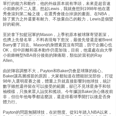
單打的能力和動作，他的外線原本就有準頭，未來是超音速
小前鋒的不二人選。想起Lewis，我就會想到1998年他在選
秀會滾到第二輪之後，在選秀會後台掉淚的畫面。在NBA，
除了實力之外還要有耐力、不放棄自己的毅力，Lewis是個蠻
好的範例。
至於拿下扣籃冠軍的Mason，上季初原本被球隊寄望甚深，
也擠上先發名單，不料表現每下愈況，最後先發還是被Brent
Barry要了回去。Mason的身體素質沒有問題，防守企圖心也
OK，但中距離和基本動作仍需加強，目前，他還處在由大學
小前鋒轉型NBA得分後衛的陣痛期，類似於當初的Ray
Allen。
由於陣容調整不大，Payton和Baker仍會是球隊的核心。
Baker讓高層感冒的原因，大家都知道在體能狀況部份，打從
98年入選明星賽之後，體重上升就直接影響到他球技，統計
數字雖然還停留在可以接受的範圍，卻已不見球星身手和領
袖模樣，只換來眾人訕笑和搖頭。今年據說Baker決心痛改前
非，但往年他每季都這麼說，還是得看球季開打以後是否身
體力行。
Payton的問題無關球技，在於態度。從91年踏入NBA以來，