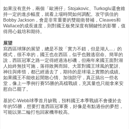
如果沒有意外，兩個「歐洲仔」Stojakovic、Turkoglu還會維
持一定的進步幅度，就看上場時間如何調配。攻守俱佳的
Bobby Jackson，會是非常重要的雙能衛替補，Cleaves和
Wallace的成長速度，則對國王板凳深度有關鍵性的影響，值
得用心栽培和期待。
展望
寫西區球隊的展望，總是不脫「實力不錯，但是湖人...」的
模式，很不幸的，國王也在西區，似乎也難逃宿命。簡單的
說，西區冠軍之路一定得經過洛杉磯，但兩年來國王面對湖
人始終無技可施，落得敗興而歸。大眾對國王球風的驚訝、
神往與疼惜，都已經過去了，期待的是球場上實際的成績。
如果國王不能收起閒散心情、加強防守，真正搞出一些名
堂，像上一季例行賽55勝的高檔戰績，充其量也只能拿來安
慰自己罷了。
基於C-Webb球季首月缺戰，預料國王本季戰績不會優於去
年的55勝，想要打進西區冠軍賽，好像是有點過份的夢想，
可能以第二輪打包回家機率較高。