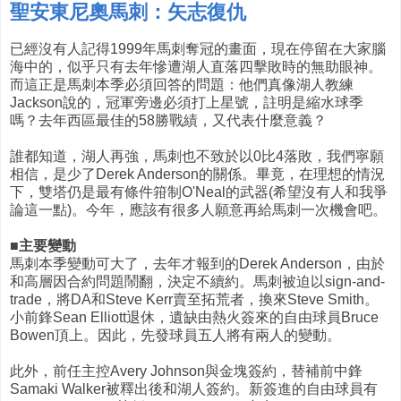
聖安東尼奧馬刺：矢志復仇
已經沒有人記得1999年馬刺奪冠的畫面，現在停留在大家腦
海中的，似乎只有去年慘遭湖人直落四擊敗時的無助眼神。
而這正是馬刺本季必須回答的問題：他們真像湖人教練
Jackson說的，冠軍旁邊必須打上星號，註明是縮水球季
嗎？去年西區最佳的58勝戰績，又代表什麼意義？
誰都知道，湖人再強，馬刺也不致於以0比4落敗，我們寧願
相信，是少了Derek Anderson的關係。畢竟，在理想的情況
下，雙塔仍是最有條件箝制O'Neal的武器(希望沒有人和我爭
論這一點)。今年，應該有很多人願意再給馬刺一次機會吧。
■主要變動
馬刺本季變動可大了，去年才報到的Derek Anderson，由於
和高層因合約問題鬧翻，決定不續約。馬刺被迫以sign-and-
trade，將DA和Steve Kerr賣至拓荒者，換來Steve Smith。
小前鋒Sean Elliott退休，遺缺由熱火簽來的自由球員Bruce
Bowen頂上。因此，先發球員五人將有兩人的變動。
此外，前任主控Avery Johnson與金塊簽約，替補前中鋒
Samaki Walker被釋出後和湖人簽約。新簽進的自由球員有