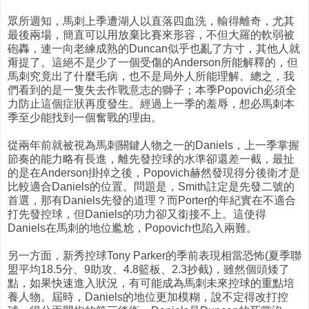
眾所週知，馬刺上季遭湖人以直落四血洗，輸得離奇，尤其
最後兩場，簡直可以用放棄比賽來形容，不但大羅的軟弱被
砲轟，連一向老練成熟的Duncan似乎也亂了方寸，其他人就
甭提了。這絕不是少了一個受傷的Anderson所能解釋的，但
馬刺究竟出了什麼毛病，也不是局外人所能理解。總之，我
們看到的是一隻失去作戰意志的獅子；本季Popovich必須全
力防止這個症狀再度發生。經過上一季的羞辱，想必馬刺本
季至少能找到一個奮戰的理由。
從兩年前就被視為馬刺關鍵人物之一的Daniels，上一季掌握
節奏的能力略有長進，離先發控球的水準卻還差一截，最扯
的是在Anderson掛掉之後，Popovich赫然發現得分後衛才是
比較適合Daniels的位置。問題是，Smith註定是先發二號的
首選，那有Daniels先發的道理？而Porter的年紀實在不適合
打先發控球，但Daniels的功力卻又銜接不上。這使得
Daniels在馬刺的地位尷尬，Popovich也陷入兩難。
另一方面，新秀控球Tony Parker的季前表現相當恐怖(夏季聯
盟平均18.5分、9助攻、4.8籃板、2.3抄截)，雖然個頭矮了
點，如果快速進入狀況，有可能成為馬刺未來控球的重點培
養人物。屆時，Daniels的地位更加模糊，說不定得改打控