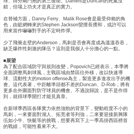
球、得分兩門抱的第三後衛。Daniels是Duncan的死黨沒
錯，但場上功夫才是真正的實力。
在替補方面，Danny Ferry、Malik Rose會是最受仰賴的角
色，由籃網轉來的Stephen Jackson蠻擅長攪和，或許可以
用來當作嚇嚇對手的不定時炸彈。
少了飛簷走壁的Anderson，馬刺是否會再度成為溫溫吞吞，
缺乏爆炸性刺激的隊伍？這則是我個人十分擔心的一點。
■展望
為了配合區域防守與規則改變，Popovich已經表示，本季將
全面調整馬刺球風，主戰區域由禁區往外移，改以快速導
球、流動性大的motion offense為主，製造更多進攻出手的機
會。這代表著，中距離準頭都不差的Duncan、D-Rob，將有
更多在外圍面對防守球員的機會。不過說歸說，是不是作得
到，就得球季開打才能見真章。
在新球季西區各隊實力依然強勁的背景下，變動程度不小的
馬刺，一來要面對湖人、拓荒者等列強，二來要迎接新興隊
伍如小牛、快艇等的挑戰，想要再寫下上一季高掛西區榜首
的戰績，可能性看來不大。