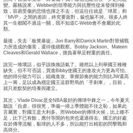
變。嚴格說來，Webber的領導能力與抗壓性從未發揮到極
致，容易受傷的悲情也揮之不去，但這往往就是「球星」和
「MVP」之間的差距，終究要面對，躲也躲不掉。很多人終
其一生都闖不過這一關，我不知道C-Webb會不會屬於此
類。
最後，失去「板凳暴徒」Jon Barry和Darrick Martin對替補戰
力所造成的傷害，還待後續觀察。Bobby Jackson、Mateen
Cleaves和Gerald Wallace，擔負著舉足輕重的責任。
說完一堆壞話，似乎該換換語氣了。雖然以上列舉國王種種
缺失，但不可否認，買進Bibby使國王的進攻火力更為可怕。
他的得分能力可以，組織進攻、掌握節奏的能力則比JW還高
上一籌，足以成為穩定國王這群野馬的「手剎車」，目前，
就只差默契的培養與建立。
其次，Vlade Divac是全NBA最好的傳球中鋒之一，今年夏天
聽說「自虐」得很兇，準備一掃上季體能不佳之恥，如果此
言屬實，對國王是大利多。而Webber的傳球火候，比上雖不
足，比下已有餘，應付等閒的包夾也還過得去。國王的好處
在於傳導流暢，黏球的人不多，所以能打出精彩的閃擊戰和
高得分。