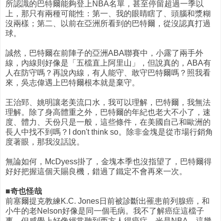
所認識的巴特爾能夠登上NBA名單，甚至停留超過一季以
上，那只有兩種可能性：第一、我的眼睛瞎了、頭腦和漿糊
沒兩樣；第二、以前在亞洲所看到的巴特爾，從沒認真打過
球。
誠然，巴特爾在前陣子的亞洲ABA聯賽中，小露了兩手外
線，內線則好像是「五檔直上阿里山」，但說真的，ABA有
人在防守嗎？再說內線，有人能守、敢守巴特爾嗎？照我看
來，吳志偉遇上巴特爾根本就是棄守。
王治郅、姚明讓老美流口水，我可以理解，巴特爾，我無法
理解。除了身高體重之外，巴特爾的年紀也老大不小了，速
度、體力、天份只是一般，這些條件，在美國自己和歐洲的
長人中找不到嗎？I don't think so。除非金塊是從市場行銷角
度著眼，那我沒話說。
無論如何，McDyess掛了，金塊本季也沒指望了，巴特爾得
好好把握這個天賜良機，錯過了鐵定不會再來一次。
■奇也怪哉
前塞爾提克教練K.C. Jones日前被診斷出罹患前列腺癌，和
小牛的老Nelson好像是同一個毛病。我不了解癌症這檔子
事，但感覺上好像經常聽到西方人得癌症，光是NBA，這幾