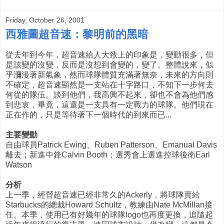
Friday, October 26, 2001
西雅圖超音速：黎明前的黑暗
從去年到今年，超音速給人大致上的印象是，變動很多，但
是該變的沒變，反而是沒想到會變的，變了。整體說來，似
乎瀰漫著新氣象，然而球隊體質充滿著無奈，未來的方向則
不確定，超音速顯然是一支站在十字路口，不知下一步何去
何從的隊伍。談到他們，我高興不起來，卻也不會為他們感
到悲哀，畢竟，這還是一支具有一定戰力的球隊。他們現在
正在作的，只是等待著下一個時代的到來而已...
主要變動
自由球員Patrick Ewing、Ruben Patterson、Emanual Davis
離去；新進中鋒Calvin Booth；選秀會上選進控球後衛Earl
Watson
分析
上一季，經營超音速已經非常久的Ackerly，將球隊賣給
Starbucks的總裁Howard Schultz，教練由Nate McMillan接
任。本季，使用已有好幾年的球隊logo也再度更換，追隨起