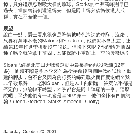
掉，只好繼續忍耐歐大個的爛球。Starks的生涯高峰則早已
過去，當個替補倒還過得去，但是爵士得分後衛候選人成
群，實在不差他一個。
展望
說白一點，爵士看來很像是準備被時代淘汰的球隊，沒錯，
只要有萬年不老的Malone和Stockton，他們就不會太差，連
續第19年打進季後賽沒有問題。但接下來呢？他能擠進前四
種子嗎？就算拿下前四，又能保證不重蹈上一季的覆轍嗎？
Sloan已經是北美四大職業運動中最長壽的現役教練(12年
多)，他願不願意拿本季來作為銜接前後兩個時代的試驗？重
建的腳步，會不會又因為例行賽的綿延戰火而再度退縮？我
非常敬佩爵士二老和Sloan，但是以上的問題，答案似乎都是
否定的，無論轉不轉型，本季都會是爵士陣痛的一季。這麼
說吧，至少他們有一項會是全NBA第一：他們全隊有四個約
翰！(John Stockton, Starks, Amaechi, Crotty)
Saturday, October 20, 2001