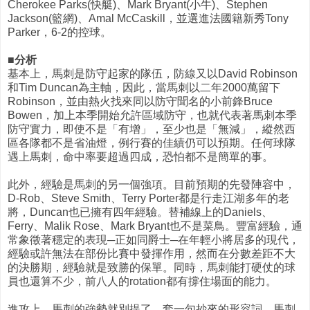
Cherokee Parks(快艇)、Mark Bryant(小牛)、Stephen
Jackson(籃網)、Amal McCaskill，並選進法國籍新秀Tony
Parker，6-2的控球。
■分析
基本上，馬刺是防守起家的隊伍，防線又以David Robinson
和Tim Duncan為主軸，因此，當馬刺以二年2000萬留下
Robinson，並由熱火找來同以防守聞名的小前鋒Bruce
Bowen，加上本季開始允許區域防守，也就代表著馬刺本季
防守實力，即使不是「有增」，至少也是「無減」，縱然西
區各隊都不是省油燈，例行賽的佳績仍可以預期。任何球隊
遇上馬刺，命中率要超過四成，恐怕都不是簡單的事。
此外，經驗是馬刺的另一個強項。目前預期的先發陣容中，
D-Rob、Steve Smith、Terry Porter都是行走江湖多年的老
將，Duncan也已擁有四年經驗。替補線上的Daniels、
Ferry、Malik Rose、Mark Bryant也不是菜鳥。豐富經驗，通
常象徵著穩定的表現─正如同爵士─在年輕小將居多的現代，
經驗或許無法在部份比賽中發揮作用，然而在分數差距不大
的決勝期，經驗就是致勝的保單。同時，馬刺能打硬仗的球
員也還算不少，前八人的rotation都有撐住場面的能力。
進攻上，馬刺的強勢就別提了。套一句抄來的形容詞，馬刺