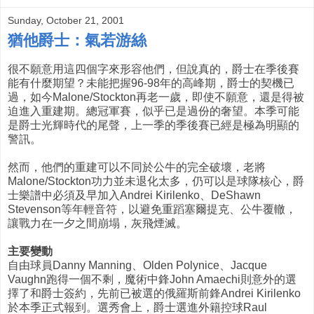
Sunday, October 21, 2001
猶他爵士：氣若游絲
很不願意用這四個字來形容他們，但說真的，爵士在季後賽
能有什麼期望？未能把握96-98年的高峰期，爵士的契機已
過，如今Malone/Stockton再老一歲，即使不願意，還是得被
迫進入重建期。總冠軍賽，似乎已是過份的奢望。本季可能
是爵士光輝時代的尾聲，上一季的季後賽已經是極為明顯的
警訊。
然而，他們的重建可以不同於公牛的完全破壞，老將
Malone/Stockton功力並未退化太多，仍可以是球隊核心，爵
士樂譜中必須及早加入Andrei Kirilenko、DeShawn
Stevenson等年輕音符，以避免重蹈塞爾提克、公牛覆轍，
讓戰力在一夕之間崩塌，灰飛煙滅。
主要變動
自由球員Danny Manning、Olden Polynice、Jacque
Vaughn跑得一個不剩，魔術中鋒John Amaechi則意外的選
擇了和爵士簽約，先前已被選的俄羅斯前鋒Andrei Kirilenko
於本季正式報到。選秀會上，爵士選進外籍控球Raul