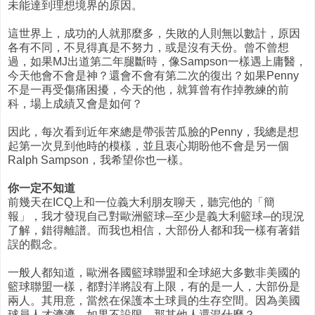
未能達到理想境界的原因。
這世界上，成功的人就那麼多，失敗的人則無以數計，原因
各有不同，不見得真是不努力，或是沒有天份。曾不曾想
過，如果MJ出道第二年腿斷時，像Sampson一樣遇上庸醫，
今天他會不會是神？還會不會有第二次的復出？如果Penny
不是一再受傷痛困擾，今天的他，就算曾有作掉教練的前
科，場上成績又會是如何？
因此，每次看到近年來總是帶張苦瓜臉的Penny，我總是想
起第一次見到他時的模樣，並且衷心期盼他不會是另一個
Ralph Sampson，我希望你也一樣。
你一定不知道
前幾天在ICQ上和一位義大利朋友聊天，聽完他的「簡
報」，我才發現自己對歐洲籃球─至少是義大利籃球─的現況
了解，錯得離譜。而我也相信，大部份人都和我一樣有著錯
誤的觀念。
一般人都知道，歐洲各國籃球聯盟和全球絕大多數非美國的
籃球聯盟一樣，都對洋將設有上限，有的是一人，大部份是
兩人。其用意，當然在保護本土球員的生存空間。因為美國
球員人才濟濟，如果不設限，那其他人還混什麼？