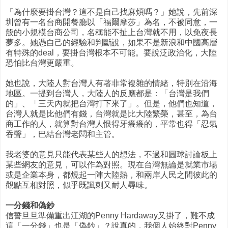
「為什麼要掛台灣？這不是自己找麻煩嗎？」她說，先前深
圳曾有一名台商開餐廳以「福爾摩莎」為名，不被同意，一
般的小規模台商公司，名稱能不扯上台灣就不用，以免夜長
夢多。她憑自己的經驗和判斷說，如果不是新浪和中國高層
有特殊的deal，要掛台灣根本不可能。要說泛政治化，大陸
恐怕比台灣更嚴重。
她也說，大陸人對台灣人有著非常複雜的情緒，特別在沿海
地區。一提到台灣人，大陸人的反應都是：「台灣是我們
的」、「三天內就把台灣打下來了」。但是，他們也知道，
台灣人就是比他們有錢，台灣就是比大陸繁榮，甚至，為台
商工作的人，就算對台灣人恨得牙癢癢的，平常也得「忍氣
吞聲」，巴結台灣老闆和主管。
我老婆的意見只能代表某些人的想法，不過和圓球討論板上
某些網友的意見，可以作為對照。現在台灣無論是就業市場
或是企業本身，都燒起一陣大陸熱，和兩岸人民之間彼此的
觀點互相對照，似乎既諷刺又耐人尋味。
一分錢和偽鈔
信誓旦旦準備重出江湖的Penny Hardaway又掛了，難不成
這「一分錢」也是「偽鈔」？說真的，我個人始終對Penny