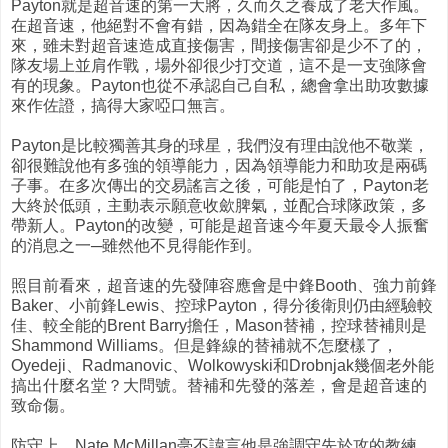
Payton就是超音速的第一大將，久而久之養成了老大作風。
在超音速，他絕對不會有錯，因為錯全在隊友身上。多年下
來，雖未對超音速造成直接傷害，間接傷害卻是少不了的，
隊友場上並肩作戰，場外卻很少打交道，這不是一支強隊會
有的現象。Payton也從不承認自己自私，總會拿出助攻數據
來作佐證，搞得大家啞口無言。
Payton是比較獨善其身的球星，我們沒有理由說他不敬業，
卻很難說他有多強的領導能力，因為領導能力和助攻是兩碼
子事。在多次傳出的交易謠言之後，可能是怕了，Payton老
大終於低頭，主動表示願意收歛脾氣，並配合球隊政策，多
帶新人。Payton的改變，可能是超音速今年夏天最令人振奮
的消息之一─雖然他不見得能作到。
照目前看來，超音速的先發陣容應會是中鋒Booth、強力前鋒
Baker、小前鋒Lewis、控球Payton，得分後衛則仍由經驗較
佳、較全能的Brent Barry擔任，Mason替補，控球替補則是
Shammond Williams。但是鋒線的替補就不怎麼樣了，
Oyedeji、Radmanovic、Wolkowyski和Drobnjak幾個老外能
搞出什麼名堂？大問號。替補和先發的落差，會是超音速的
致命傷。
防守上，Nate McMillan毫不諱言他是強調守先於攻的教練，