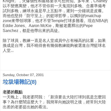
Knight」，火爆個性和嚴格要求可想而知。多年來，Chaney
以不變應萬變，他才不管你前一天鬼混到多晚、念書準備考
試到多晚，練球永遠是早上五點半，遲到一分鐘就是皮癢。
而他也堅持「防守至上」的籃球哲學，以獨到的matchup
zone來帶領球隊，他才不管Temple打球多難看。現在NBA的
Eddie Jones、Aaron McKie，剛被老鷹釋出的Pepe
Sanchez，都是他帶出來的高徒。
除了球員，教練一直是名人堂成員中占有極高的比重，如果
換成是台灣，我不曉得會有幾個教練能夠被選進台灣籃球名
人堂...
Sunday, October 07, 2001
垃圾場雜記(8)
老婆的觀點
一天晚上，我老婆問我：「新浪要去大陸打球到底是怎麼回
事？為什麼鬧這麼大？」我簡單向她說明之後，經常到大陸
出差的老婆提出她的看法。