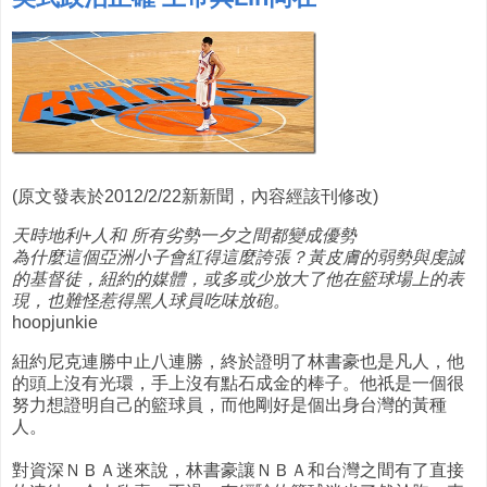
(原文發表於2012/2/22新新聞，內容經該刊修改)
天時地利+人和 所有劣勢一夕之間都變成優勢
為什麼這個亞洲小子會紅得這麼誇張？黃皮膚的弱勢與虔誠
的基督徒，紐約的媒體，或多或少放大了他在籃球場上的表
現，也難怪惹得黑人球員吃味放砲。
hoopjunkie
紐約尼克連勝中止八連勝，終於證明了林書豪也是凡人，他
的頭上沒有光環，手上沒有點石成金的棒子。他祇是一個很
努力想證明自己的籃球員，而他剛好是個出身台灣的黃種
人。
對資深ＮＢＡ迷來說，林書豪讓ＮＢＡ和台灣之間有了直接