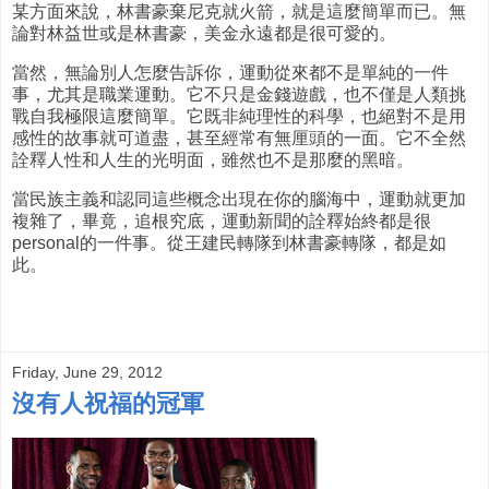
某方面來說，林書豪棄尼克就火箭，就是這麼簡單而已。無
論對林益世或是林書豪，美金永遠都是很可愛的。
當然，無論別人怎麼告訴你，運動從來都不是單純的一件
事，尤其是職業運動。它不只是金錢遊戲，也不僅是人類挑
戰自我極限這麼簡單。它既非純理性的科學，也絕對不是用
感性的故事就可道盡，甚至經常有無厘頭的一面。它不全然
詮釋人性和人生的光明面，雖然也不是那麼的黑暗。
當民族主義和認同這些概念出現在你的腦海中，運動就更加
複雜了，畢竟，追根究底，運動新聞的詮釋始終都是很
personal的一件事。從王建民轉隊到林書豪轉隊，都是如
此。
Friday, June 29, 2012
沒有人祝福的冠軍