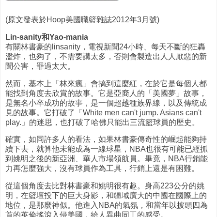
(原文發表於Hoop美國職籃雜誌2012年3月號)
Lin-sanity和Yao-mania
有關林書豪的linsanity，電視新聞24小時、每天不斷的狂轟
濫炸，也夠了，不需要講太多，否則會製造出人人厭惡的新
聞公害，罪過太大。
然而，基本上「林來瘋」會搞到這麼紅，在於它是每個人都
能找到角度去欣賞的故事。它是亞裔人的「美國夢」故事，
是無名小卒成功的故事，是一個超越種族界線，以及傳統成
見的故事。它打破了「White men can't jump. Asians can't
play.」的迷思，也打破了哈佛只能出三流籃球員的歷史。
確實，如同許多人的看法，如果林書豪傳奇性的崛起能夠持
續下去，就算他未能成為一線球星，NBA也很有可能已經抓
到姚明之後的新亞洲、華人市場領航員。畢竟，NBA行銷能
力再怎麼強大，沒有球員作為工具，行銷上還是有困難。
從這個角度去比對林書豪和姚明很有趣。身高223公分的姚
明，在籃壇投下的巨大身影，和疆域廣大的中國在國際上的
地位，是那麼神似。他進入NBA的氣氛，和當年以披頭四為
首的英倫搖滾入侵美國，給人異曲同工的感受。