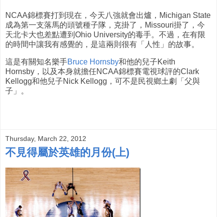
NCAA錦標賽打到現在，今天八強就會出爐，Michigan State
成為第一支落馬的頭號種子隊，克掛了，Missouri掛了，今
天北卡大也差點遭到Ohio University的毒手。不過，在有限
的時間中讓我有感覺的，是這兩則很有「人性」的故事。
這是有關知名樂手
Bruce Hornsby
和他的兒子Keith
Hornsby，以及本身就擔任NCAA錦標賽電視球評的Clark
Kellogg和他兒子Nick Kellogg，可不是民視鄉土劇「父與
子」。
Thursday, March 22, 2012
不見得屬於英雄的月份(上)