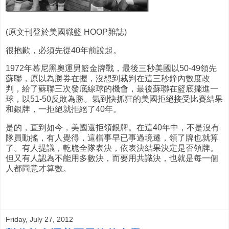
(原文刊登於美國職籃 HOOP雜誌)
很抱歉，必須先從40年前說起。
1972年慕尼黑奧運男籃金牌戰，最後三秒美國以50-49領先
蘇聯，原以為勝券在握，沒想到裁判在這三秒鐘內數度改
判，給了蘇聯三次發底線球的機會，最後蘇聯在籃底擺進一
球，以51-50反敗為勝。氣到快抓狂的美國拒絕接受比賽結果
和銀牌，一拒絕就拒絕了40年。
是的，直到如今，美國還拒領銀牌。在這40年中，不是沒有
隊員動搖，有人覺得，這檔事早已事過境遷，領了牌也就算
了。有人提議，乾脆全隊表決，依表決結果決定是否領牌。
但又有人認為不能用多數決，而要用共識決，也就是每一個
人都同意才算數。
Friday, July 27, 2012