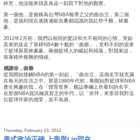
終究，他沒能來得及為這一刻寫下對他的觀察。
第一個他，是被稱為台灣NBA報導之父的曲自立，第二個
他，是搞到現在連路邊歐吉桑都認識的當紅炸子雞，林書
豪。
2012年2月初，我們以相同的驚訝和大不相同的心情，突如
其來的送走了筆耕NBA數十載的「曲爺」，意料不到的迎來
了籃球新星林書豪。兩個籃球人的崛起和殞落，對我來說，
有著格外複雜的情緒。
感謝你，曲爺
從我開始接觸NBA的第一刻起，「曲自立」這個名字就充滿
在每天的生活之中。那是1980年代初，剛開始對籃球和NBA
產生興趣的我，在「體育世界」雜誌專欄上所看到的名字。
在那個NBA資訊極其貧乏的年代，以「崇拜」來形容我對這
位籃球作家的感受，並不為過。
Thursday, February 23, 2012
美式政治正確 上帝與Lin同在