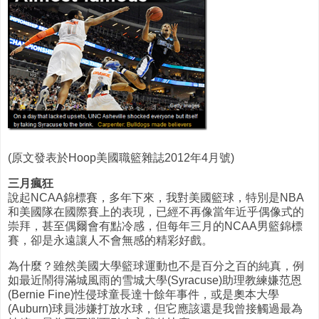
(原文發表於Hoop美國職籃雜誌2012年4月號)
三月瘋狂
說起NCAA錦標賽，多年下來，我對美國籃球，特別是NBA
和美國隊在國際賽上的表現，已經不再像當年近乎偶像式的
崇拜，甚至偶爾會有點冷感，但每年三月的NCAA男籃錦標
賽，卻是永遠讓人不會無感的精彩好戲。
為什麼？雖然美國大學籃球運動也不是百分之百的純真，例
如最近鬧得滿城風雨的雪城大學(Syracuse)助理教練嫌范恩
(Bernie Fine)性侵球童長達十餘年事件，或是奧本大學
(Auburn)球員涉嫌打放水球，但它應該還是我曾接觸過最為