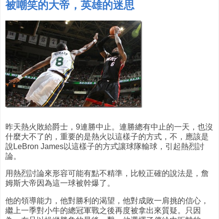
被嘲笑的大帝，英雄的迷思
昨天熱火敗給爵士，9連勝中止。連勝總有中止的一天，也沒
什麼大不了的，重要的是熱火以這樣子的方式，不，應該是
說LeBron James以這樣子的方式讓球隊輸球，引起熱烈討
論。
用熱烈討論來形容可能有點不精準，比較正確的說法是，詹
姆斯大帝因為這一球被幹爆了。
他的領導能力，他對勝利的渴望，他對成敗一肩挑的信心，
繼上一季對小牛的總冠軍戰之後再度被拿出來質疑。只因