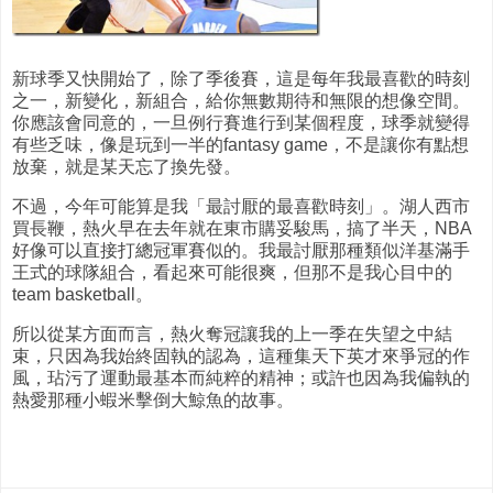
新球季又快開始了，除了季後賽，這是每年我最喜歡的時刻
之一，新變化，新組合，給你無數期待和無限的想像空間。
你應該會同意的，一旦例行賽進行到某個程度，球季就變得
有些乏味，像是玩到一半的fantasy game，不是讓你有點想
放棄，就是某天忘了換先發。
不過，今年可能算是我「最討厭的最喜歡時刻」。湖人西市
買長鞭，熱火早在去年就在東市購妥駿馬，搞了半天，NBA
好像可以直接打總冠軍賽似的。我最討厭那種類似洋基滿手
王式的球隊組合，看起來可能很爽，但那不是我心目中的
team basketball。
所以從某方面而言，熱火奪冠讓我的上一季在失望之中結
束，只因為我始終固執的認為，這種集天下英才來爭冠的作
風，玷污了運動最基本而純粹的精神；或許也因為我偏執的
熱愛那種小蝦米擊倒大鯨魚的故事。