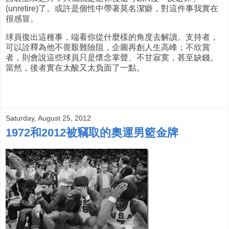
(unretire)了。或許是個性中帶著莫名潔癖，對這件事我實在
很感冒。
球員復出這種事，端看你從什麼樣的角度去解讀。支持者，
可以詮釋為他不畏艱難險阻，企圖再創人生高峰；不欣賞
者，則會說這些球員只是懷念掌聲、不甘寂寞，甚至缺錢。
當然，後者實在太酸又太負面了一點。
Saturday, August 25, 2012
1972和2012被竊取的奧運男籃金牌