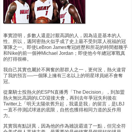
事實證明，多數人還是討厭高調的人，因為這是基本的人
性。所以，邁阿密熱火似乎成了史上最不受到眾人祝福的冠
軍隊之一。即使LeBron James奪冠經歷和所花的時間都幾乎
和Nike的前一個神Michael Jordan；即使他今年總冠軍戰真
的打得很棒。
我自己其實也屬於不興奮的那群人之一，更何況，熱火違背
了我的預言──一個隊上擁有三名以上的明星球員絕不會奪
冠。
從棄騎士投熱火的ESPN直播秀「The Decision」，到加盟
熱火無比高調的LCD迎接大會，再到去年爭冠失利後在
Twitter上「明天太陽依舊升起，我還是我」的留言，是LBJ
一直不停測試球迷的底限，自然也獲得相同力道的反作用
力。
其實我有點訝異，因為他的作為雖說霸道了一點，但完全符
合美式個人英雄主義，最重要的是他確實是個很好的球員，