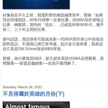
好像就在不久之前，我還對那些總是緬懷當年，聲稱「如果
現在同場競技，60年代球隊一定會狂勝」的NBA寫作者嗤之
以鼻。轉眼間，當時的「現在」，已經是80和90年代，幾乎
有二、三十年之間的往事。
換句話說，我也很有可能成為新一代NBA寫作者心中的老頑
固和笑話。不過我心裡已有準備，從許多方面來看，我承認
自己算是Old School派的NBA球迷。
那麼，為什麼我寫NBA，卻又經常罵現代NBA這裡難看，那
裡難看──卻還是繼續看──也就不難理解了。
Saturday, March 24, 2012
不見得屬於英雄的月份(下)