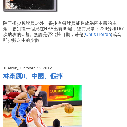
除了極少數球員之外，很少有籃球員能夠成為兩本書的主
角，更別提一個只在NBA出賽49場，總共只拿下224分和167
次助攻的C咖。無論是否出於自願，赫倫(
Chris Herren
)成為
那少數之中的少數。
Tuesday, October 23, 2012
林來瘋II、中國、假摔