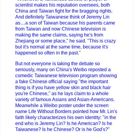
scientist makes his reputation oversees, both
China and Taiwan fight for the bragging rights.
And definitely Taiwanese think of Jeremy Lin
as…a son of Taiwan because his parents came
from Taiwan and now Chinese television is
making the same claims, saying he's from
Zhejiang or some place," he said. "This is crazy
but it's normal at the same time, because it's
happened so often in the past."
But not everyone is taking the debate so
seriously, many on China's Weibo reposted a
comedic Taiwanese television program showing
a fake Chinese official saying "the important
thing is if you have yellow skin and black hair
you're Chinese," as he lays claim to a whole
variety of famous Asians and Asian-Americans.
Meanwhile a Weibo poster under the screen
name Life Without Borders pointed how Mr. Lin's
faith likely characterizes his own identity: "in the
end who is Jeremy Lin? Is he American? Is he
Taiwanese? Is he Chinese? Or is he God's?"