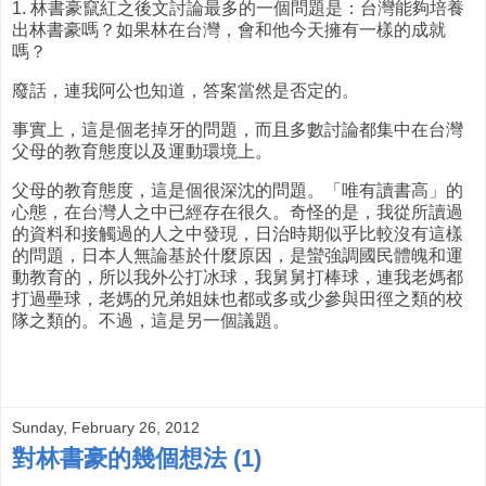
1. 林書豪竄紅之後文討論最多的一個問題是：台灣能夠培養
出林書豪嗎？如果林在台灣，會和他今天擁有一樣的成就
嗎？
廢話，連我阿公也知道，答案當然是否定的。
事實上，這是個老掉牙的問題，而且多數討論都集中在台灣
父母的教育態度以及運動環境上。
父母的教育態度，這是個很深沈的問題。「唯有讀書高」的
心態，在台灣人之中已經存在很久。奇怪的是，我從所讀過
的資料和接觸過的人之中發現，日治時期似乎比較沒有這樣
的問題，日本人無論基於什麼原因，是蠻強調國民體魄和運
動教育的，所以我外公打冰球，我舅舅打棒球，連我老媽都
打過壘球，老媽的兄弟姐妹也都或多或少參與田徑之類的校
隊之類的。不過，這是另一個議題。
Sunday, February 26, 2012
對林書豪的幾個想法 (1)