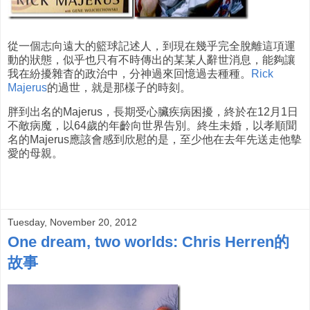
從一個志向遠大的籃球記述人，到現在幾乎完全脫離這項運
動的狀態，似乎也只有不時傳出的某某人辭世消息，能夠讓
我在紛擾雜杳的政治中，分神過來回憶過去種種。
Rick
Majerus
的過世，就是那樣子的時刻。
胖到出名的Majerus，長期受心臟疾病困擾，終於在12月1日
不敵病魔，以64歲的年齡向世界告別。終生未婚，以孝順聞
名的Majerus應該會感到欣慰的是，至少他在去年先送走他摰
愛的母親。
Tuesday, November 20, 2012
One dream, two worlds: Chris Herren的
故事