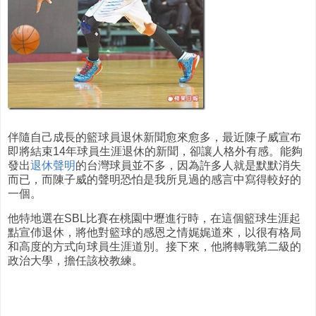
伴隨自己成長的籃球員退休新聞愈來愈多，最近陳子威宣布
即將結束14年球員生涯退休的新聞，卻讓人格外有感。能夠
發出
退休聲明
的台灣球員並不多，因為許多人就是默默消失
而已，而陳子威的聲明恐怕是我所見過的感言中寫得較好的
一個。
他特地選在SBL比賽在桃園中壢進行時，在這個籃球生涯起
點宣伂退休，將他對籃球的感恩之情娓娓道來，以很有格局
和高度的方式向球員生涯道別。接下來，他將轉戰第二級的
政治大學，擔任該校教練。