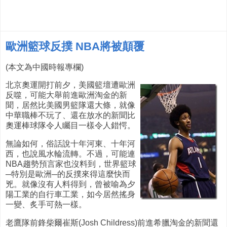
歐洲籃球反撲 NBA將被顛覆
(本文為中國時報專欄)
北京奧運開打前夕，美國籃壇遭歐洲
反噬，可能大舉前進歐洲淘金的新
聞，居然比美國男籃隊還大條，就像
中華職棒不玩了、還在放水的新聞比
奧運棒球隊令人矚目一樣令人錯愕。
無論如何，俗話說十年河東、十年河
西，也說風水輪流轉。不過，可能連
NBA趨勢預言家也沒料到，世界籃球
─特別是歐洲─的反撲來得這麼快而
兇。就像沒有人料得到，曾被喻為夕
陽工業的自行車工業，如今居然搖身
一變、炙手可熱一樣。
老鷹隊前鋒柴爾崔斯(Josh Childress)前進希臘淘金的新聞還