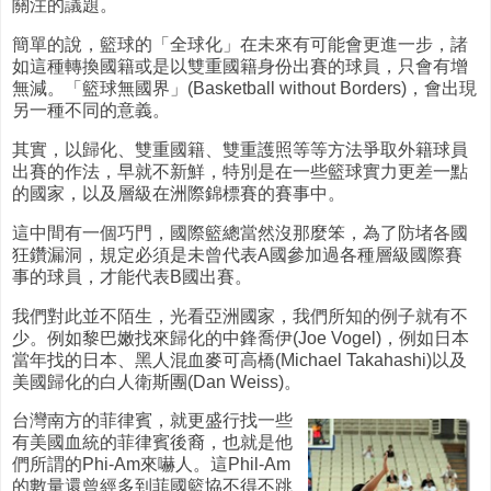
關注的議題。
簡單的說，籃球的「全球化」在未來有可能會更進一步，諸
如這種轉換國籍或是以雙重國籍身份出賽的球員，只會有增
無減。「籃球無國界」(Basketball without Borders)，會出現
另一種不同的意義。
其實，以歸化、雙重國籍、雙重護照等等方法爭取外籍球員
出賽的作法，早就不新鮮，特別是在一些籃球實力更差一點
的國家，以及層級在洲際錦標賽的賽事中。
這中間有一個巧門，國際籃總當然沒那麼笨，為了防堵各國
狂鑽漏洞，規定必須是未曾代表A國參加過各種層級國際賽
事的球員，才能代表B國出賽。
我們對此並不陌生，光看亞洲國家，我們所知的例子就有不
少。例如黎巴嫩找來歸化的中鋒喬伊(Joe Vogel)，例如日本
當年找的日本、黑人混血麥可高橋(Michael Takahashi)以及
美國歸化的白人衛斯團(Dan Weiss)。
台灣南方的菲律賓，就更盛行找一些
有美國血統的菲律賓後裔，也就是他
們所謂的Phi-Am來嚇人。這Phil-Am
的數量還曾經多到菲國籃協不得不跳