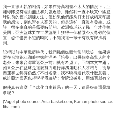
我一直很固執的相信，如果在身高相差不太大的情況下，亞
洲球隊沒有理由無法和列強逐勝。雖然我一直不欣賞中國籃
球以前的舊式訓練方法，但如果他們能夠打出好成績來印證
我的想法，倒也蠻令人高興的，但是這卻一直沒有發生。或
許，很多事真的是需要時間的。歐洲籃球花了幾十年才作掉
美國，亞洲籃球要在世界籃壇上獲得一個稍微令人尊敬的位
置，恐怕也要不短的時間，不知我這一輩子有沒有辦法看
到。
記得以前中華職籃時代，我們幾個媒體常常開玩笑，如果這
群在台灣跑江湖兼把妹的洋將「培養」出幾個身高驚人的小
老外，未來台灣重返亞洲前四就有希望了。回到本文主題，
如果亞洲在籃球是這麼努力進行洋務運動和人才培育，衝擊
奧運和世錦賽仍然打不出名堂，我不曉得這代表什麼意義，
或許亞洲國家也得學學俄羅斯：奪牌沒撇步、用錢買就有？
假使真有這麼「全球化自由貿易」的一天，這是好事還是壞
事呢？
(Vogel photo source: Asia-basket.com, Kaman photo source:
fiba.com)