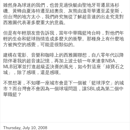
雖然身為球迷的我們，也曾見過快艇由聖地牙哥遷居洛杉
磯、黃蜂由夏洛特遷至紐奧良、灰熊由溫哥華遷至孟斐斯，
但台灣的地方太小，我們終究無從了解超音速的出走究竟對
西雅圖代表著多麼重大的意義。
但是有年輕朋友曾告訴我，當年中華職籃垮台時，對他們年
輕的生命和籃球熱情造成多麼大的衝擊。那種身上有什麼地
方被掏空的感覺，可能是很類似的。
建構在電影、音樂和咖啡上的西雅圖聯想，自八零年代以降
陪伴著我的超音速記憶，再加上波士頓一年來連拿NBA、
MLB冠軍並打進超級盃決賽的風光，如今對這座「綠寶石之
城」，除了感嘆，還是感嘆。
不禁想著，不知哪一座城市會是下一個被「籃球淨空」的城
市？而台灣會不會因為一個球場問題，讓SBL成為第二個中
華職籃？
Thursday, July 10, 2008