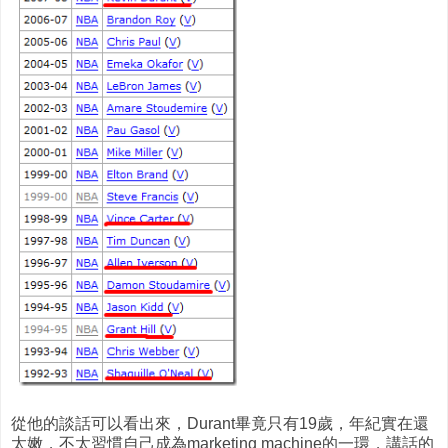
從他的談話可以看出來，Durant畢竟只有19歲，年紀實在還
太嫩，不太習慣自己成為marketing machine的一環，講話的