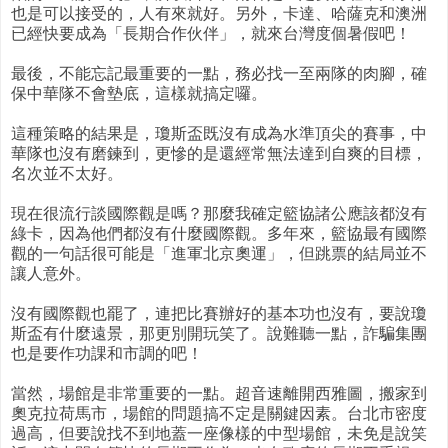
也是可以接受的，人有來就好。另外，卡達、哈薩克和澳洲
已經快要成為「長期合作伙伴」，就來台灣度個暑假吧！
最後，不能忘記最重要的一點，務必找一至兩隊的肉腳，確
保中華隊不會墊底，這樣就搞定囉。
這種策略的結果是，瓊斯盃既沒有成為水準頂尖的賽事，中
華隊也沒有磨鍊到，更慘的是還經常無法達到自爽的目標，
名次並不太好。
現在很流行談國際觀是嗎？那麼我確定籃協諸公應該都沒有
綠卡，因為他們都沒有什麼國際觀。多年來，籃協最有國際
觀的一句話很可能是「進軍北京奧運」，但跳票的結局並不
讓人意外。
沒有國際觀也罷了，連把比賽辦好的基本功也沒有，要說瓊
斯盃有什麼遠景，那更別開玩笑了。說難聽一點，詐騙集團
也是要作功課和市調的吧！
當然，場館是非常重要的一點。超音速離開西雅圖，搬家到
奧克拉荷馬市，場館的問題搞不定是關鍵因素。台北市密度
過高，但要說找不到地蓋一座像樣的中型場館，未免是說笑