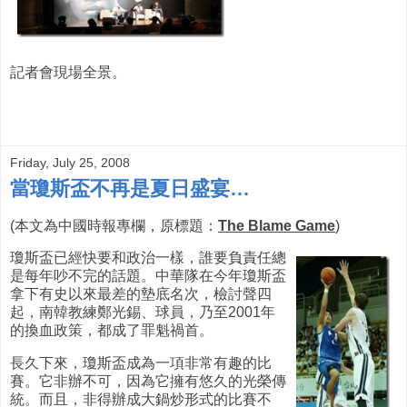
記者會現場全景。
Friday, July 25, 2008
當瓊斯盃不再是夏日盛宴…
(本文為中國時報專欄，原標題：
The Blame Game
)
瓊斯盃已經快要和政治一樣，誰要負責任總
是每年吵不完的話題。中華隊在今年瓊斯盃
拿下有史以來最差的墊底名次，檢討聲四
起，南韓教練鄭光錫、球員，乃至2001年
的換血政策，都成了罪魁禍首。
長久下來，瓊斯盃成為一項非常有趣的比
賽。它非辦不可，因為它擁有悠久的光榮傳
統。而且，非得辦成大鍋炒形式的比賽不