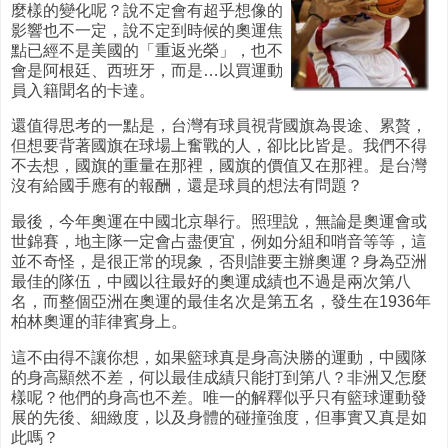
麼樣的變化呢？說不定會有超乎想像的
影響也不一定，說不定到時候的奧運焦
點已經不是美國的「重返光榮」，也不
會是阿根廷、西班牙，而是…以買運動
員入籍聞名的卡達。
還值得思考的一點是，台灣有球員視背國旗為畏途、累贅，
但想要背著國旗在球場上奮戰的人，卻比比皆是。我們不得
不去想，國旗的重量在那裡，國旗的價值又在那裡。是台灣
沒有給國手應有的報酬，還是球員的想法有問題？
最後，今年奧運在中國北京舉行。照理說，無論是奧運會或
世錦賽，地主隊一定會占盡便宜，例如分組和哨音等等，這
並不奇怪，是很正常的現象，否則誰要主辦奧運？身為亞洲
最佳的隊伍，中國以往最好的奧運成績也不過是兩次第八
名，而整個亞洲在奧運的最佳名次是第五名，發生在1936年
柏林奧運的菲律賓身上。
這不由得不讓你想，如果籃球真是身高決勝的運動，中國隊
的身高顯然不差，何以最佳成績只能打到第八？非洲又怎麼
樣呢？他們的身高也不差。唯一的解釋似乎只有籃球運動發
展的先後、細緻度，以及身體的碰撞強度，但事實又真是如
此嗎？