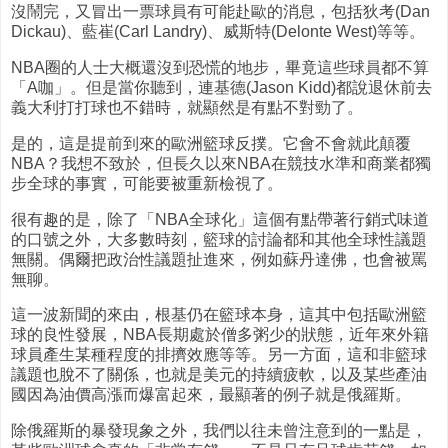
沒鬧完，又冒出一票球員有可能赴歐的消息，包括狄考(Dan
Dickau)、藍崔(Carl Landry)、威斯特(Delonte West)等等。
NBA圈的人士大概還沒到恐慌的地步，畢竟這些球員都不算
「A咖」。但是當你聽到，連基德(Jason Kidd)都說退休前去
義大利打打球也不錯時，就顯然是有點不對勁了。
是的，這是提前到來的歐洲籃球反撲。它會不會就此顛覆
NBA？我想不致於，但長久以來NBA在競技水準和商業都獨
步全球的事實，可能要被重新檢視了。
很有趣的是，除了「NBA全球化」這個有點帶著行銷式味道
的口號之外，大多數時刻，籃球的討論都和其他全球性議題
無關。偶爾把政治性議題扯進來，例如蘇丹達佛，也會被罵
無聊。
這一波新聞的來由，根基仍在籃球本身，這其中包括歐洲籃
球的良性發展，NBA長期處於僧多粥少的狀態，近年來外籍
球員產生某種程度的排擠效應等等。另一方面，這和非籃球
議題也脫不了關係，也就是美元的持續疲軟，以及某些產油
國因為油價高漲而爆富起來，最顯著的例子就是俄羅斯。
除俄羅斯的暴發現象之外，我們以往未曾注意到的一點是，