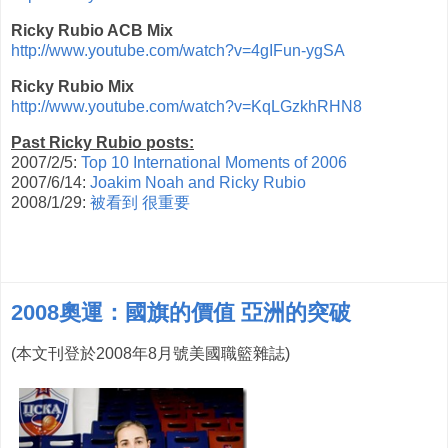
Ricky Rubio ACB Mix
http://www.youtube.com/watch?v=4gIFun-ygSA
Ricky Rubio Mix
http://www.youtube.com/watch?v=KqLGzkhRHN8
Past Ricky Rubio posts:
2007/2/5:
Top 10 International Moments of 2006
2007/6/14:
Joakim Noah and Ricky Rubio
2008/1/29:
被看到 很重要
2008奧運：國旗的價值 亞洲的突破
(本文刊登於2008年8月號美國職籃雜誌)