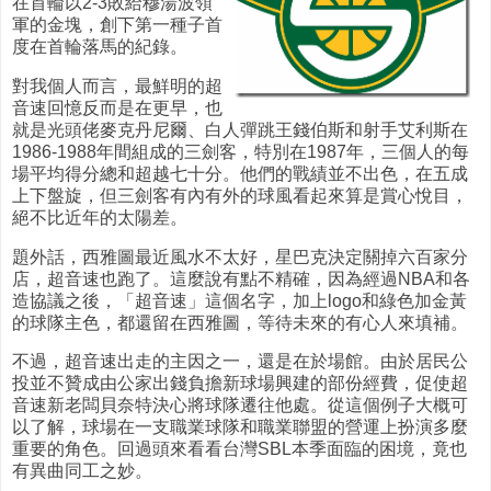
在首輪以2-3敗給穆湯波領
軍的金塊，創下第一種子首
度在首輪落馬的紀錄。
對我個人而言，最鮮明的超
音速回憶反而是在更早，也
就是光頭佬麥克丹尼爾、白人彈跳王錢伯斯和射手艾利斯在
1986-1988年間組成的三劍客，特別在1987年，三個人的每
場平均得分總和超越七十分。他們的戰績並不出色，在五成
上下盤旋，但三劍客有內有外的球風看起來算是賞心悅目，
絕不比近年的太陽差。
題外話，西雅圖最近風水不太好，星巴克決定關掉六百家分
店，超音速也跑了。這麼說有點不精確，因為經過NBA和各
造協議之後，「超音速」這個名字，加上logo和綠色加金黃
的球隊主色，都還留在西雅圖，等待未來的有心人來填補。
不過，超音速出走的主因之一，還是在於場館。由於居民公
投並不贊成由公家出錢負擔新球場興建的部份經費，促使超
音速新老闆貝奈特決心將球隊遷往他處。從這個例子大概可
以了解，球場在一支職業球隊和職業聯盟的營運上扮演多麼
重要的角色。回過頭來看看台灣SBL本季面臨的困境，竟也
有異曲同工之妙。