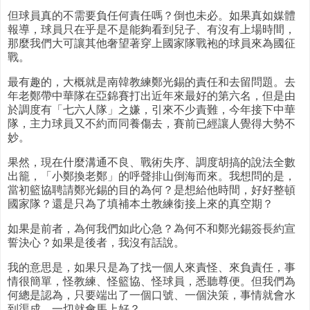
但球員真的不需要負任何責任嗎？倒也未必。如果真如媒體
報導，球員只在乎是不是能夠看到兒子、有沒有上場時間，
那麼我們大可讓其他奢望著穿上國家隊戰袍的球員來為國征
戰。
最有趣的，大概就是南韓教練鄭光錫的責任和去留問題。去
年老鄭帶中華隊在亞錦賽打出近年來最好的第六名，但是由
於調度有「七六人隊」之嫌，引來不少責難，今年接下中華
隊，主力球員又不約而同養傷去，賽前已經讓人覺得大勢不
妙。
果然，現在什麼溝通不良、戰術失序、調度胡搞的說法全數
出籠，「小鄭換老鄭」的呼聲排山倒海而來。我想問的是，
當初籃協聘請鄭光錫的目的為何？是想給他時間，好好整頓
國家隊？還是只為了填補本土教練銜接上來的真空期？
如果是前者，為何我們如此心急？為何不和鄭光錫簽長約宣
誓決心？如果是後者，我沒有話說。
我的意思是，如果只是為了找一個人來責怪、來負責任，事
情很簡單，怪教練、怪籃協、怪球員，悉聽尊便。但我們為
何總是認為，只要端出了一個口號、一個決策，事情就會水
到渠成，一切就會馬上好？