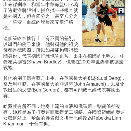
出來踩剎車，和當年中華職籃CBA為
了逃避洋將限制，拼命找一些根本就
是外國人，但有四分之一甚至八分之
一「華裔」血統的球員來充當洋將一
樣。
這個策略在執行上，有不同的差別。
以凱門的例子來說，他聲稱他的祖父
母都是德國裔，所以如果能夠獲得德
國身份，代表德國打球也算正常。出生在德國的七呎六吋中
鋒布萊德雷(Shawn Bradley)，也曾在2002年世錦賽披德國
戰袍。
其他的例子還有蘇丹出生、在英國長大的鄧恩(Luol Deng)，
奈及利亞裔、在英國長大的亞邁奇(John Amaechi)，以及倫
敦出生的戈登(Ben Gordon)，都有可能或已經代表英國出
賽。
哈蒙就有所不同，她身上流的血液和俄羅斯一點關係都沒
有，純粹是為了打奧運而取得第二國籍。在國際籃總的奧運
女籃網站上，哈蒙的姓名俄文拼音已經改為Rebekka Linn
Khammon，十分有趣。