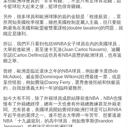
某些歐洲球會真的「非常有錢」，不是只有足球肯花錢，如
今籃球壯大起來之後，籃球也很肯砸錢。
另外，很多球員和歐洲球隊的簽約金額是「稅後薪資」，眾
所周知美國稅率很重，雖然美國稅制是屬人主義，但只要能
夠避免在美國和歐盟被雙重課稅(double taxation)的問題，就
鐵定是賺到。
所以，我們不只看到包括WNBA女子球員在內的美國球員，
大舉前進歐洲，甚至連卡瓦洛(Juan Carlos Navarro)、迪爾
菲諾(Carlos Delfino)這些具有NBA資歷的歐洲球員，也有返
鄉之舉。
曾經，歐洲是臨近退休之年的NBA球員，例如麥卡度(Bob
McAdoo)、威金斯(Dominique Wilkins)狂撈最後一票，或是
某些怪胎，例如費瑞(Danny Ferry，選秀會後拒絕和快艇簽
約，自我放逐義大利一年)的臨時避難所。
如今大有不同，除了外籍球員成群結隊前進NBA，NBA也慢
慢有了外籍總經理，總有一天也會有外籍總教練甚至外籍老
闆。尤有甚者，美國球員開始覺得到歐洲打球是可以和NBA
平起平坐的選擇之一。連不想去大學蹲一年苦牢、想要逃避
NBA「十九歲規則」的高中球員，例如詹寧斯(Brandon
Jennings)，也都決定前往歐洲打球。