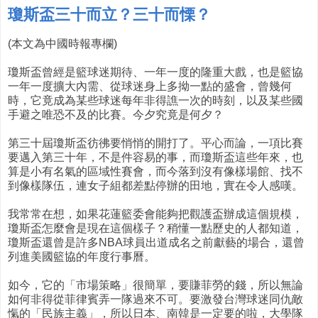
瓊斯盃三十而立？三十而慄？
(本文為中國時報專欄)
瓊斯盃曾經是籃球迷期待、一年一度的隆重大戲，也是籃協
一年一度擴大內需、從球迷身上多拗一點的盛會，曾幾何
時，它竟成為某些球迷每年非得譙一次的時刻，以及某些國
手避之唯恐不及的比賽。今夕究竟是何夕？
第三十屆瓊斯盃彷彿要悄悄的開打了。平心而論，一項比賽
要邁入第三十年，不是件容易的事，而瓊斯盃這些年來，也
算是小有名氣的區域性賽會，而今落到沒有像樣場館、找不
到像樣隊伍，連女子組都差點停辦的田地，實在令人感嘆。
我常常在想，如果花蓮籃委會能夠把觀護盃辦成這個規模，
瓊斯盃怎麼會是現在這個樣子？稍懂一點歷史的人都知道，
瓊斯盃還曾是許多NBA球員出道成名之前獻藝的場合，還曾
列進美國籃協的年度行事曆。
如今，它的「市場策略」很簡單，要賺菲勞的錢，所以無論
如何非得從菲律賓弄一隊過來不可。要激發台灣球迷同仇敵
愾的「民族主義」，所以日本、南韓是一定要的啦，大學隊