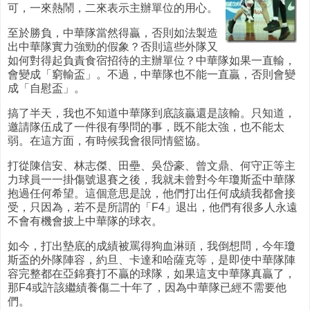
可，一來熱鬧，二來表示主辦單位的用心。
至於勝負，中華隊當然得贏，否則如法製造
出中華隊實力強勁的假象？否則這些外隊又
如何對得起負責食宿招待的主辦單位？中華隊如果一直輸，
會變成「窮輸盃」。不過，中華隊也不能一直贏，否則會變
成「自慰盃」。
搞了半天，我也不知道中華隊到底該贏還是該輸。只知道，
邀請隊伍成了一件很有學問的事，既不能太強，也不能太
弱。在這方面，有時候我會很同情籃協。
打從陳信安、林志傑、田壘、吳岱豪、曾文鼎、何守正等主
力球員一一掛傷號退賽之後，我就未曾對今年瓊斯盃中華隊
抱過任何希望。這個意思是說，他們打出任何成績我都會接
受，只因為，若不是所謂的「F4」退出，他們有很多人永遠
不會有機會披上中華隊的球衣。
如今，打出墊底的成績被罵得狗血淋頭，我倒想問，今年瓊
斯盃的外隊陣容，約旦、卡達和哈薩克等，是即使中華隊陣
容完整都在亞錦賽打不贏的球隊，如果這支中華隊真贏了，
那F4或許該繼績養傷二十年了，因為中華隊已經不需要他
們。