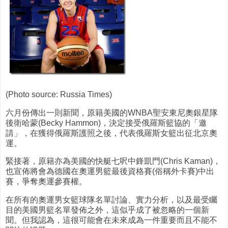
(Photo source: Russia Times)
六月份傳出一則新聞，原籍美國的WNBA聖安東尼奧銀星隊
後衛哈蒙(Becky Hammon)，決定接受俄羅斯籃協的「邀
請」，在獲得俄羅斯護照之後，代表俄羅斯女籃出征北京奧
運。
緊接著，原籍亦為美國的快艇七呎中鋒凱門(Chris Kaman)，
也宣佈將會為德國在奧運男籃最後資格賽(俗稱外卡賽)中出
賽，爭奪奧運參賽權。
在所有的奧運男女籃球隊名單討論、實力分析，以及最受矚
目的美國男籃名單發佈之外，這似乎成了被忽略的一個新
聞。但我認為，這很可能會在未來成為一件重要而且不能不