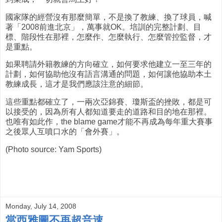
國家隊的經營沒有那麼簡單，不是換了教練、換了球員，喊
著「2008前進北京」，萬事就OK。培訓的完整計劃、目
標、階段性在那裡，怎麼作、怎麼執行、怎麼管控監督，才
是重點。
如果聘請外籍教練的方向確立，如何要求他建立一至三年的
計劃，如何協助他沒有語言溝通的問題，如何讓他協助本土
教練成長，這才是我們應該注意的細節。
這些重點都確立了，一兩次亞錦賽、瓊斯盃的挫敗，都是可
以接受的，因為所有人都知道要走的道路和目的地在那裡。
也唯有如此作，the blame game才能不再成為每年重大賽事
之後眾人互噴口水的「會外賽」。
(Photo source: Yam Sports)
Monday, July 14, 2008
當西雅圖不再超音速