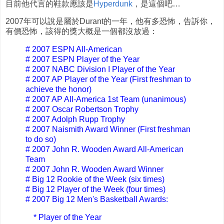
目前他代言的鞋款應該是
Hyperdunk
，是這個吧…
2007年可以說是屬於Durant的一年，他有多恐怖，告訴你，
有價恐怖，該得的獎大概是一個都沒放過：
# 2007 ESPN All-American
# 2007 ESPN Player of the Year
# 2007 NABC Division I Player of the Year
# 2007 AP Player of the Year (First freshman to
achieve the honor)
# 2007 AP All-America 1st Team (unanimous)
# 2007 Oscar Robertson Trophy
# 2007 Adolph Rupp Trophy
# 2007 Naismith Award Winner (First freshman
to do so)
# 2007 John R. Wooden Award All-American
Team
# 2007 John R. Wooden Award Winner
# Big 12 Rookie of the Week (six times)
# Big 12 Player of the Week (four times)
# 2007 Big 12 Men's Basketball Awards:
* Player of the Year