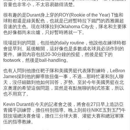
音量也非常小，不太容易聽得清楚。
很有趣的是Durant身上穿的ROY(Rookie of the Year) T恤和
球鞋都還是綠黃配色，也就是已經暫時拉下鐵門的西雅圖超
音速的主色。現在球隊拉到Oklahoma City去，隊名和主要隊
色好像都尚未出爐，只好暫時將就一下。
現場提到的問題，包括他的daily routine，他說他在練球時都
會提早到、延後離開，這好像也是多數成名球員必須作到的
要件。練習內容包括20-30分鐘的投籃，然後是籃下的
footwork，然後是ball-handling。
也有人問到他擔任靶子隊和美國男籃代表隊對練時，LeBron
James採到他的腳導致扭傷一事，不過…那時忙著和別人聊
天，沒仔細聽到他如何回答，歹勢。至於今年美國男籃在北
京奧運的希望這個問題，當然是有點無聊的制式答案，所以
也不用寫了。
Kevin Durant在今天的記者會之後，將會在27日早上造訪亞
青國手訓練營，擔任特別指導。晚上則前往NIKE五對五鬥牛
競技場總決賽會場，擔任三分球大賽、灌籃大賽和總冠軍隊
伍的指導教練。