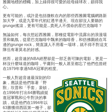
雅圖地標的標幟，加上綠得很可愛的祖母綠球衣，頗得我
心。
更有可能的，或許是包括微軟在內的那些西雅圖電腦網路新
加大亨，或是九零年代初紅透半邊天、現在卻沒人要聽的
grunge搖滾，更有可能是...貴死人不償命的星巴克咖啡？
無論如何，每次想起西雅圖，那種從電影中流露出的浪漫場
景和氣氛，從星巴克咖啡中飄來的咖啡香，和彷彿圍繞在耳
邊的grunge rock，簡直讓人不用看一場球，就不得不對這支
隊伍有著莫名的好感。
然而，超音速的NBA經歷卻是一部乏善可陳的電影，更是一
杯沒什麼味道的咖啡，平庸到一般人甚至都忘了他們也曾經
在1979年拿過NBA冠軍的程度。
一般人對超音速最深刻的印
象，應該是他們靠著「野
獸」坎普和「手套」裴頓，
在1996年打出64勝戰績挺
進冠軍戰和公牛對決的事
蹟，或是他們在1994年以
63勝獲得西區第一種子，卻