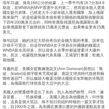
現年31歲、身高168公分的哈蒙，上一季平均有16.7分加4.9
助攻，在WNBA的MVP票選中名列第二，然而卻未能入選美
國女籃代表隊。已經老大不小卻未能入選美國隊，加上俄羅
斯來敲門，於是哈蒙和原本就有賓主關係的俄羅斯俱樂部簽
下四年200萬美元合約，同時答應取得護照為俄羅斯出賽，
如果俄羅斯拿下銀牌就有15萬美元獎金，如果奪金更有25萬
美元。
換句話說，她的決定大部份來自於金錢方面的考量。說來也
許很不可置信，但這些WNBA女子球員在外國賺的錢還比
WNBA薪水高得多，所以很多人在季外都遠渡重洋大賺外
快。其次，哈蒙既然無緣代表美國，又渴望打奧運，乾脆入
籍他國。
有趣的是，美國女籃教練唐諾文(Ann Donovan)居然以「叛
徒」(traitor)這個字眼來咒罵哈蒙。唐諾文球員時代曾經和蘇
聯有過惡鬥，所以腦袋大概還沒辦法擺脫非友即敵的冷戰思
維，為俄羅斯打球簡直是大忌中的大忌。
美國人的雙重標準是出了名的，別人為他們效勞，叫作「兼
容並蓄」、「民族熔爐」，美國人跑去為他國效力，叫作叛
徒，這真是個大笑話。殊不知日前紐約時報的一篇文章才指
出，自1992年之後，為美國在奧運出賽的外國籍運動員多達