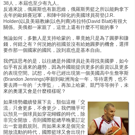
38人，本屆也至少有九人。
反過來說，俄羅斯也有新思維，俄羅斯男籃之所以能夠拿下
去年的歐錦賽冠軍，和陣中歸化的美國球員荷登(J.R.
Holden)以及美籍教練(以色列裔)布拉特(David Blatt)有很大
關係。美俄都一家親了，這世上還有什麼不可能的事？
無論如何，多數人是支持哈蒙的，畢竟她只是為了圓夢和賺
錢，何錯之有？何況她的祖國並沒有給她圓夢的機會，選擇
要作那一個國家的國民，說到底也是基本自由。
我們該思考的是，以往總是外國球員赴美尋找美國夢，如今
似乎有反過來的趨勢，因為外國能提供更多的薪資以及更多
的表現空間。試想，今年已經出現第一個美國高中生詹寧斯
(Brandon Jennings)寧願到歐洲淘金一年，等待選秀，也不
要去蹲一年的「大學監」，再加上哈蒙、凱門等等例子，未
來的奧運又會是什麼模樣呢？
如果情勢繼續發展下去，類似這種「交
流」只會更多，不會更少，我們幾乎可
以預見一個球員如穿花蝴蝶的時代，除
非完全開放，否則國際籃總早晚要訂定
出一套遊戲規則。而如果未來是個完全
開放流動的時代，國際籃球又會出現什