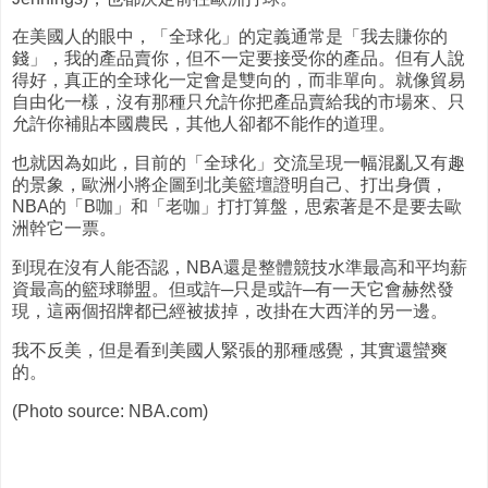
在美國人的眼中，「全球化」的定義通常是「我去賺你的
錢」，我的產品賣你，但不一定要接受你的產品。但有人說
得好，真正的全球化一定會是雙向的，而非單向。就像貿易
自由化一樣，沒有那種只允許你把產品賣給我的市場來、只
允許你補貼本國農民，其他人卻都不能作的道理。
也就因為如此，目前的「全球化」交流呈現一幅混亂又有趣
的景象，歐洲小將企圖到北美籃壇證明自己、打出身價，
NBA的「B咖」和「老咖」打打算盤，思索著是不是要去歐
洲幹它一票。
到現在沒有人能否認，NBA還是整體競技水準最高和平均薪
資最高的籃球聯盟。但或許─只是或許─有一天它會赫然發
現，這兩個招牌都已經被拔掉，改掛在大西洋的另一邊。
我不反美，但是看到美國人緊張的那種感覺，其實還蠻爽
的。
(Photo source: NBA.com)