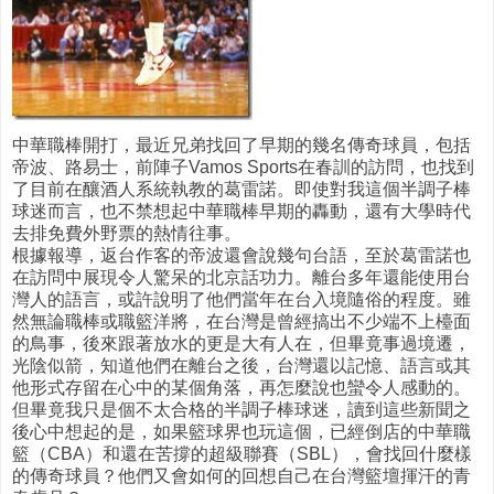
中華職棒開打，最近兄弟找回了早期的幾名傳奇球員，包括
帝波、路易士，前陣子Vamos Sports在春訓的訪問，也找到
了目前在釀酒人系統執教的葛雷諾。即使對我這個半調子棒
球迷而言，也不禁想起中華職棒早期的轟動，還有大學時代
去排免費外野票的熱情往事。
根據報導，返台作客的帝波還會說幾句台語，至於葛雷諾也
在訪問中展現令人驚呆的北京話功力。離台多年還能使用台
灣人的語言，或許說明了他們當年在台入境隨俗的程度。雖
然無論職棒或職籃洋將，在台灣是曾經搞出不少端不上檯面
的鳥事，後來跟著放水的更是大有人在，但畢竟事過境遷，
光陰似箭，知道他們在離台之後，台灣還以記憶、語言或其
他形式存留在心中的某個角落，再怎麼說也蠻令人感動的。
但畢竟我只是個不太合格的半調子棒球迷，讀到這些新聞之
後心中想起的是，如果籃球界也玩這個，已經倒店的中華職
籃（CBA）和還在苦撐的超級聯賽（SBL），會找回什麼樣
的傳奇球員？他們又會如何的回想自己在台灣籃壇揮汗的青