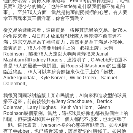
他的好名聲，搞得大家雖認為「Petrie可能有神經病」，心裡
反而神經兮兮的擔心「也許Petrie知道什麼我們都不知道的
事」。至於76人方面，當然是抱著能撈就撈的心態。有人要
拿五百塊來買三個洋蔥，你會不賣嗎？
從交易的邏輯來看，這確實是一椿極其詭異的交易。從76人
的角度來看，AI日前才放風聲對球隊人事停滯不前表達不
滿，這宗交易是為了補強實力，當然更是為了滿足小戰神。
最爽的是，76人不需要用到手上的「必殺王牌」大狗
Robinson，隨後76人火速以大狗向黃蜂換來Jamal
Mashburn和Rodney Rogers，這證明了，C-Webb恐怕還不
會是76人的最後一塊拼圖。而Rogers和Mashburn的生涯都
臨近終點，76人可以拿薪資餘額來保住手上的「鐵枝」
Andre Iguodala、Kyle Korver、Willie Green、Samuel
Dalembert。
我很贊同圓球討論版上某市民說的，AI向來和進攻型的球員
搭不起來，前前後後共有Jerry Stackhouse、Derrick
Coleman、Larry Hughes、Keith Van Horn、Glenn
Robinson幾個案例。當然，這些球員好像也都有點個性上的
問題，但要說AI和其中任何一個人都配不起來，也太誇張了
一點。這代表著，Iverson本身的心態確有點問題。如今AI擁
有了Webber，也已將近30歲，該是覺悟的 時候了。如果他