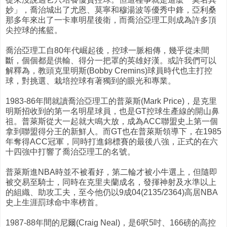
妙」，喬治城出了尤恩、莫寧和穆湯波等優秀中鋒，亞利桑
那多年來出了一卡車明星後衛，而喬治亞理工則成為許多頂
尖控球的搖籃。
喬治亞理工自80年代崛起後，控球一脈相傳，幾乎從未間
斷，個個都是供輸、得分一把罩的英雄好漢。或許我們可以
解釋為，教頭克里明斯(Bobby Cremins)球員時代也主打控
球，對挑選、栽培控球有著獨到的眼光和專業。
1983-86年間就讀喬治亞理工的普萊斯(Mark Price)，是克里
明斯招收到的第一名明星球員，也是GT控球生產線的開山鼻
祖。普萊斯從大一起就大鳴大放，成為ACC聯盟史上第一個
拿到聯盟得分王的新鮮人。而GT也在普萊斯領導下，在1985
年奪得ACC冠軍，同時打進錦標賽的最後八強，正式的在六
十四強中打響了喬治亞理工的名號。
普萊斯進NBA時並不被看好，第二輪才被小牛選上，但隨即
被交易至騎士，同時在克里夫蘭成名，發揮神射及水準以上
的組織、助攻工夫，至今他仍以9成04(2135/2364)高居NBA
史上生涯罰球命中率榜首。
1987-88年間的尼爾(Craig Neal)，是6呎5吋、166磅的高控