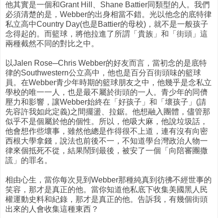
他其實是一個和Grant Hill、Shane Battier同類型的人。我們
必須清楚的是，Webber的出身相當不錯。光以他念的底特律
私立高中Country Day(也是Battier的母校)，就不是一般孩子
念得起的。而籃球，將他拉進了所謂「貴族」和「街頭」這
兩種截然不同的對比之中。
以Jalen Rose─Chris Webber的好友而言，當初念的是底特
律的Southwestern公立高中，他也是百分百街頭味的籃球
員。在Webber青少年時期的籃球朋友之中，他幾乎是念私立
學校的唯一一人，也是最不屬於街頭的一人。青少年的同儕
壓力和影響，讓Webber始終在「好孩子」和「壞孩子」(請
先容許我如此定義)之間擺盪、拉鋸。他想融入團體，儘管那
似乎不是個屬於他的個性。所以，他吸大麻，他說垃圾話，
他會想作些壞事，雖然他總是作得很不上道，連有沒有向密
西根大學拿錢，說法也前後不一，不知道學台灣政治人物一
律來個抵死不從，結果鬧到最後，被安了一個「向陪審團撒
謊」的罪名。
相由心生，當你每次見到Webber那種純真到彷彿不經世事的
笑容，那才是真正的他。當你知道他私底下收集美國黑人民
權運動史料和紀錄，那才是真正的他。告訴我，有幾個街頭
出來的人會收集這種東西？