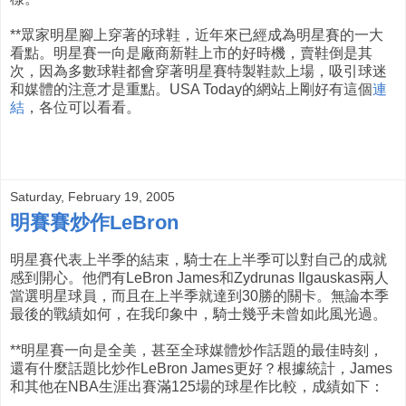
**眾家明星腳上穿著的球鞋，近年來已經成為明星賽的一大
看點。明星賽一向是廠商新鞋上市的好時機，賣鞋倒是其
次，因為多數球鞋都會穿著明星賽特製鞋款上場，吸引球迷
和媒體的注意才是重點。USA Today的網站上剛好有這個
連
結
，各位可以看看。
Saturday, February 19, 2005
明賽賽炒作LeBron
明星賽代表上半季的結束，騎士在上半季可以對自己的成就
感到開心。他們有LeBron James和Zydrunas Ilgauskas兩人
當選明星球員，而且在上半季就達到30勝的關卡。無論本季
最後的戰績如何，在我印象中，騎士幾乎未曾如此風光過。
**明星賽一向是全美，甚至全球媒體炒作話題的最佳時刻，
還有什麼話題比炒作LeBron James更好？根據統計，James
和其他在NBA生涯出賽滿125場的球星作比較，成績如下：