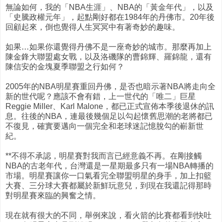
無論如何，我的「NBA生涯」、NBA的「黃金年代」，以及
「史騰政權元年」，起點剛好都在1984年的丹佛市。20年後
回顧起來，倒也覺得人生冥冥中有著奇妙的趣味。
如果…如果你還覺得丹佛不是一座奇妙的城市。那麼再加上
陳金鋒大聯盟處女戰，以及洛磯隊的曹錦輝、羅錦龍，還有
陳信安的金塊夏季聯盟之行如何？
2005年的NBA明星賽重回丹佛，是否也暗示著NBA將走向全
新的世代呢？應該不會有錯，上一世代的「唯二」巨星
Reggie Miller、Karl Malone，都已正式宣佈本季後退休的訊
息。往後的NBA，連最後幾個足以勾起懷舊思潮的老將都已
不復見，確實要邁向一個完全和老球迷記憶脫勾的嶄新世
紀。
**不得不承認，明星賽對我而言已經意義不再。在剛接觸
NBA的古老年代，台灣還是一星期最多只有一場NBA轉播的
市場。明星賽讓你一口氣看完全聯盟明星的身手，加上扣籃
大賽、三分球大賽都屬於新鮮玩意兒，到現在我還記得那時
對明星賽來臨的興奮之情。
現在就有很大的不同，舉例來說，看火箭的比賽都看到快吐