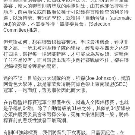
參賽，較大的聯盟則將墊底的兩隊剔除，由其他隊伍排種子
順序，前兩順位或前四順位種子可以獲得首輪輪空的利多待
遇，以逸待勞。奪冠的學校，就獲得「自動晉級」(automatic
bid)的資格，不需要等待「競賽委員會」(Selection
Committee)挑選。
但無論如何，想在聯盟錦標賽奪冠、爭取最後機會，難度非
常之高。一所未被列為種子隊的學校，經常要在四天之內連
打四場，還得每一場過關斬將，才可能成為灰姑娘。這種例
子並不是沒有，而且還曾出現不少例行賽戰績不佳，卻在聯
盟錦標賽爆冷獲勝的驚奇。
遠的不談，目前效力太陽隊的喬．強森(Joe Johnson)，就讀
阿肯色大學時，就是靠著爆冷將阿肯色帶上東南聯盟(SEC)
冠軍，一砲而紅，選秀順位因此而大漲。
在各聯盟錦標賽冠軍全部產生後，就進入全國錦標賽，也就
是俗稱的64強。除了自動晉級的31校之外，其餘的34所學校
必須由競賽委員會來選擇公佈，宛如大樂透開獎一般，將錦
標賽前的懸疑性激發至最高潮。
有關64強錦標賽，我們將留到下次再談。只需要記住，在