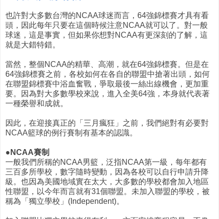
也許對大多數台灣的NCAA球迷而言，64強錦標賽才具有看
頭，因此每年只要在這個時候注意NCAA就可以了。對一般
球迷，這是事實，但如果你想對NCAA有更深刻的了解，這
就是大錯特錯。
當然，整個NCAA的精華、高潮，就在64強錦標賽。但是在
64強錦標賽之前，各校如何在各自的聯盟中搶著出頭，如何
在聯盟錦標賽中浴血奮戰，爭取最後一絲出線機會，更加重
要。因為對大多數學校來說，進入全美64強，本身就代表著
一種榮譽和成就。
因此，在迎接真正的「三月瘋狂」之前，我們絕對有必要對
NCAA籃球的例行賽制有基本的認識。
●NCAA賽制
一般我們所稱的NCAA男籃，泛指NCAA第一級，每年都有
三百多所學校，數字隨時變動，因為各校可以自行申請升降
級。也因為美國地域實在太大，大多數的學校都會加入地區
性聯盟，以今年而言就有31個聯盟。未加入聯盟的學校，被
稱為「獨立學校」(Independent)。