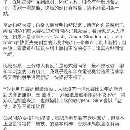
了，在明星賽中見到姚明、McGrady，哪會有什麼興奮之
情。看到一場灰熊、快艇的例行賽轉播，搞不好還刺激一
點。
至於扣籃大賽，自從人類發明扣籃以來，所有的創意幾都已
經被NBA扣籃大賽在短短時間內消耗殆盡，看頭也是大大降
低。如果不是今年Steve Nash、Amare Stoudemire、Josh
Smith在快要失去創意的比賽中殺出一條血路，創出新招，坦
白說，看著這些球員在場上屢扣不進的樣子，還真有點同情
他們。
比較起來，三分球大賽反而是形式最簡單、最不曾改變，卻
年年刺激的比賽項目。我幾乎是年年在電視機前邊看這些準
得夭壽的射手邊罵髒話，快樂得不得了。
**說起明星賽的週邊活動，大概沒有一場比賽比去年的新秀
對抗賽更無聊、更 難堪了。到最後居然兩隊都不攻不守，開
始玩起扣籃表演，也難怪騎士隊的教頭Paul Silas會以「悲
慘」來形容這場比賽。
如果NBA要檢討明星賽，我認為明星賽有秀味無妨，但基本
上還是得維持「競技」的基本精神，否則和馬戲團沒有兩
樣。