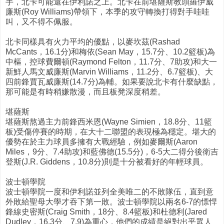
手，北卡可能還在伊利諾之上。北卡在前堪薩斯教頭羅伊威
廉斯(Roy Williams)帶領下，本季的攻守轉換打得對手哇哇
叫，又不得不佩服。
北卡同樣具有火力平均的優點，以麥坎茲(Rashad
McCants，16.1分)和梅依(Sean May，15.7分、10.2籃板)為
中樞，控球費爾頓(Raymond Felton，11.7分、7助攻)和大一
新鮮人馬文威廉斯(Marvin Williams，11.2分、6.7籃板)、大
四前鋒賈瓦威廉斯(14.7分)為輔。如果要說北卡有什麼缺點，
那可能是有時稍嫌散漫，而且板凳深度稍差。
堪薩斯
堪薩斯熬過主力前鋒西米恩(Wayne Simien，18.8分、11籃
板)受傷停賽的時期，在大十二聯盟的表現極為穩定。堪大的
優勢在於主力球員多擁有大戰經驗，例如麥爾斯(Aaron
Miles，9分、7.4助攻)和藍佛德(15.5分)，6-5大二得分後衛吉
登斯(J.R. Giddens，10.8分)則是十分被看好的年輕球員。
波士頓學院
波士頓學院一度和伊利諾並列全美唯二的不敗隊伍，直到意
外敗給聖母大學才吞下第一敗。波士頓學院以兩名6-7的慓悍
鋒線史密斯(Craig Smith，18分、8.4籃板)和杜德利(Jared
Dudley，16.3分、7.9)為重心，他們的成績是絕對出乎眾人