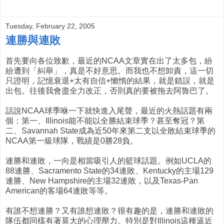
Tuesday, February 22, 2005
連勝與連敗
首先要向各位致歉，最近的NCAA文章實在出了太多包，紛
紛遭到「糾舉」，真是不好意思。而我也不想卸責，這一切
只證明，記憶衰退+太有自信+懶惰的結果，就是錯誤，就是
出包。往後我會盡全力改正，否則真的要被拖去阿魯巴了。
話說NCAA球季咻一下就快進入尾聲，最近的火熱話題有兩
個：第一、Illinois能不能以全勝結束球季？甚至奪冠？第
二、Savannah State成為近50年來第二支以全敗結束球季的
NCAA第一級球隊，戰績是0勝28負。
連勝和連敗，一向是相當吸引人的籃球話題。例如UCLA的
88連勝、Sacramento State的34連敗、Kentucky的主場129
連勝、New Hampshire的主場32連敗，以及Texas-Pan
American的客場64連敗等等。
有誰不想連勝？又有誰想連敗？很有趣的是，連勝和連敗的
隊伍都同樣有著莫大的心理壓力。特別是對Illinois這種逼近