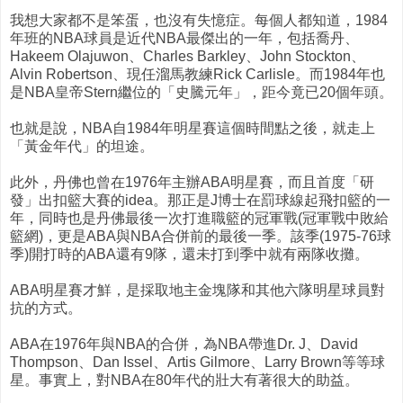
我想大家都不是笨蛋，也沒有失憶症。每個人都知道，1984
年班的NBA球員是近代NBA最傑出的一年，包括喬丹、
Hakeem Olajuwon、Charles Barkley、John Stockton、
Alvin Robertson、現任溜馬教練Rick Carlisle。而1984年也
是NBA皇帝Stern繼位的「史騰元年」，距今竟已20個年頭。
也就是說，NBA自1984年明星賽這個時間點之後，就走上
「黃金年代」的坦途。
此外，丹佛也曾在1976年主辦ABA明星賽，而且首度「研
發」出扣籃大賽的idea。那正是J博士在罰球線起飛扣籃的一
年，同時也是丹佛最後一次打進職籃的冠軍戰(冠軍戰中敗給
籃網)，更是ABA與NBA合併前的最後一季。該季(1975-76球
季)開打時的ABA還有9隊，還未打到季中就有兩隊收攤。
ABA明星賽才鮮，是採取地主金塊隊和其他六隊明星球員對
抗的方式。
ABA在1976年與NBA的合併，為NBA帶進Dr. J、David
Thompson、Dan Issel、Artis Gilmore、Larry Brown等等球
星。事實上，對NBA在80年代的壯大有著很大的助益。