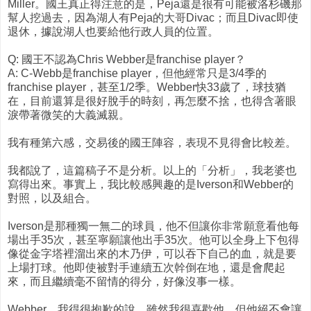
Miller。國王真正得注意的是，Peja還是很有可能被洛杉磯那
幫人挖過去，因為湖人有Peja的大哥Divac；而且Divac即使
退休，據說湖人也要給他行政人員的位置。
Q: 國王不認為Chris Webber是franchise player？
A: C-Webb是franchise player，但他經常只是3/4季的
franchise player，甚至1/2季。Webber快33歲了，球技猶
在，目前還算是很好脫手的時刻，再怎麼不捨，也得含著眼
淚帶著微笑的大義滅親。
我有種第六感，交易後的國王陣容，表現不見得會比較差。
我都說了，這篇稿子不是分析。以上的「分析」，我老婆也
寫得出來。事實上，我比較感興趣的是Iverson和Webber的
對照，以及組合。
Iverson是那種獨一無二的球員，他不但讓你非常願意看他每
場出手35次，甚至寧願讓他出手35次。他可以全身上下包得
像從金字塔裡溜出來的木乃伊，可以吞下自己的血，就是要
上場打球。他即使被對手連續五次幹倒在地，還是會爬起
來，而且繼續毫不留情的得分，好像沒事一樣。
Webber，我得很抱歉的說，雖然我很喜歡他，但他絕不會讓