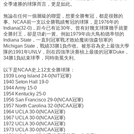
全季連勝的球隊而言，更是如此。
無論在任何一個層級的聯盟，想要全勝奪冠，都是很難的
事。NCAA前一支以全勝戰績奪冠的球隊，是1976年的
Indiana(32-0)，距今已有近30年。曾有好幾支球隊幾乎就要
全勝封王，卻是功虧一簣。例如1979年由大鳥柏德率領的
Indiana State，一直到冠軍戰才敗給魔術強森領軍的
Michigan State，戰績33勝1負作收。被形容為史上最強大學
隊的1991年UNLV，則在四強準決賽槓上最後的冠軍Duke，
34勝1負結束球季，同時衛冕失利。
以下是NCAA史上12支全勝球隊：
1939 Long Island 24-0(NIT冠軍)
1940 Seton Hall 19-0
1944 Army 15-0
1954 Kentucky 25-0
1956 San Francisco 29-0(NCAA冠軍)
1957 North Carolina 32-0(NCAA冠軍)
1964 UCLA 30-0(NCAA冠軍)
1967 UCLA 30-0(NCAA冠軍)
1972 UCLA 30-0(NCAA冠軍)
1973 UCLA 30-0(NCAA冠軍)