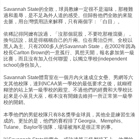
Savannah State的全敗，球員教練一定很不是滋味，那種難
過和羞辱，是不足為外人道的感受。但歸咎他們全敗的來龍
去脈，用台灣慣用語來解釋，只有兩個字：「白目」。
依稀記得阿嬤有說過，「沒那個屁股，不要吃那種瀉藥」，
換句話說，就是得稱稱自己的斤兩。位在喬治亞州、全校以
黑人為主、只有2000多人的Savannah State，在2002年因為
校長Carlton Brown的一意孤行、異想天開，報名參加第一級
比賽，而且沒有加入任何聯盟，以獨立學校(independent
school)身份加入。
Savannah State體育室在一個月內火速成立女壘、男網等六
支其他校隊，達到NCAA第一學校的最低要求之後，就糊裡
糊塗的站上第一級學校的殿堂。不過他們的經費和大學校比
起來是小巫見大巫，根本沒有閒錢去維持一所正常第一級學
校的開銷。
本季他們的男籃校隊只有8名獎學金球員，其他全是練習生湊
成的。更扯的是，他們的賽程排了Georgia、Memphis、
Tulane、Baylor等強隊，場場被海K是很正常的事。