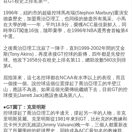
在GT校史上排名第一。
1996年，紐約市的超級控球馬布瑞(Stephon Marbury)重演安
德森歷史，加盟喬治亞理工，也同樣的搶盡所有風采。小馬
在大學的唯一一年，平均18.9分，榮獲ACC最佳新鮮人，同
時率GT闖進16強，隨即棄學，在1996年NBA選秀會首輪第4
中選。
之後喬治亞理工沈寂了一陣子，直到1999-2002年間的艾金
斯(Tony Akins)，再度承接GT控球的薪傳，四年都是先發控
球。他攻下1658分在校史上排名第11，總助攻數560次則排
第4。
屈指算來，這七名控球都在NCAA有水準以上的表現，而且
一個接一個。說控球這個位置撐起了喬治亞理工的半壁江
山，應該不為過。如果這個光榮傳統繼續下去，目前GT的控
球傑克(Jarrett Jack)應該會成為第八人。
●GT園丁：克里明斯
控球撐起了喬治亞理工的半邊天，撐起另一半的人物，非克
里明斯莫屬。克里明斯從1981年來到GT，比杜克的K教練和
北卡州大的瓦維諾(Jimmy Valvano)晚一年，三個人都重新改
寫了所屬學校的籃球歷史，同時成為ACC最知名的教練群。