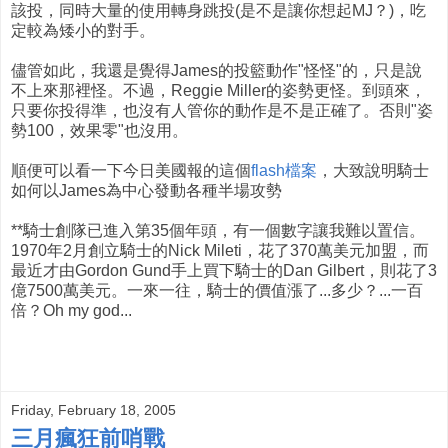
該投，同時大量的使用轉身跳投(是不是讓你想起MJ？)，吃
定較為矮小的對手。
儘管如此，我還是覺得James的投籃動作"怪怪"的，只是說
不上來那裡怪。不過，Reggie Miller的姿勢更怪。到頭來，
只要你投得準，也沒有人管你的動作是不是正確了。否則"姿
勢100，效果零"也沒用。
順便可以看一下今日美國報的這個
flash檔案
，大致說明騎士
如何以James為中心發動各種半場攻勢
**騎士創隊已進入第35個年頭，有一個數字讓我難以置信。
1970年2月創立騎士的Nick Mileti，花了370萬美元加盟，而
最近才由Gordon Gund手上買下騎士的Dan Gilbert，則花了3
億7500萬美元。一來一往，騎士的價值漲了...多少？...一百
倍？Oh my god...
Friday, February 18, 2005
三月瘋狂前哨戰