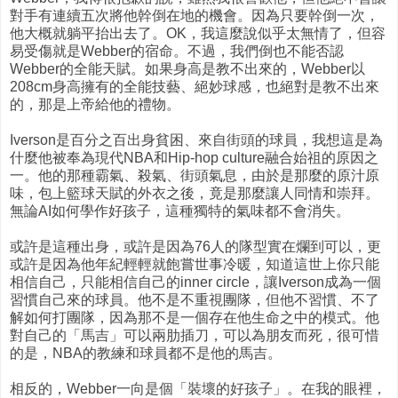
對手有連續五次將他幹倒在地的機會。因為只要幹倒一次，
他大概就躺平抬出去了。OK，我這麼說似乎太無情了，但容
易受傷就是Webber的宿命。不過，我們倒也不能否認
Webber的全能天賦。如果身高是教不出來的，Webber以
208cm身高擁有的全能技藝、絕妙球感，也絕對是教不出來
的，那是上帝給他的禮物。
Iverson是百分之百出身貧困、來自街頭的球員，我想這是為
什麼他被奉為現代NBA和Hip-hop culture融合始祖的原因之
一。他的那種霸氣、殺氣、街頭氣息，由於是那麼的原汁原
味，包上籃球天賦的外衣之後，竟是那麼讓人同情和崇拜。
無論AI如何學作好孩子，這種獨特的氣味都不會消失。
或許是這種出身，或許是因為76人的隊型實在爛到可以，更
或許是因為他年紀輕輕就飽嘗世事冷暖，知道這世上你只能
相信自己，只能相信自己的inner circle，讓Iverson成為一個
習慣自己來的球員。他不是不重視團隊，但他不習慣、不了
解如何打團隊，因為那不是一個存在他生命之中的模式。他
對自己的「馬吉」可以兩肋插刀，可以為朋友而死，很可惜
的是，NBA的教練和球員都不是他的馬吉。
相反的，Webber一向是個「裝壞的好孩子」。在我的眼裡，