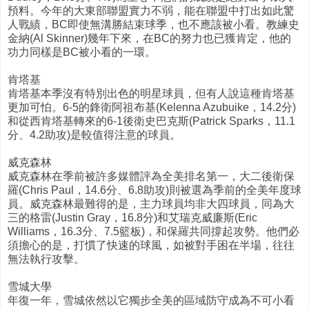
預料。今年的大東部聯盟實力不弱，能在聯盟中打出如此驚
人戰績，BC即使無溝勝結束球季，也不應該被小看。教練史
金納(Al Skinner)幾年下來，在BC的努力也已獲肯定，他的
功力同樣是BC被小看的一環。
肯塔基
肯塔基本季沒有特別出色的明星球員，但有人說這種肯塔基
更加可怕。6-5的鋒衛阿祖布基(Kelenna Azubuike，14.2分)
和從西肯塔基轉來的6-1後衛史巴克斯(Patrick Sparks，11.1
分、4.2助攻)是較值得注意的球員。
威克森林
威克森林在季前被許多媒體評為全美排名第一，大二後衛保
羅(Chris Paul，14.6分、6.8助攻)則被選為季前的全美年度球
員。威克森林最難得的是，主力球員均非大四球員，同為大
三的格雷(Justin Gray，16.8分)和艾瑞克威廉斯(Eric
Williams，16.3分、7.5籃板)，和保羅共同撐起攻勢。他們必
須擔心的是，打慣了快速的球風，如被對手困在半場，往往
無法執行攻擊。
雪城大學
年復一年，雪城依然以它獨步全美的區域防守成為不可小看