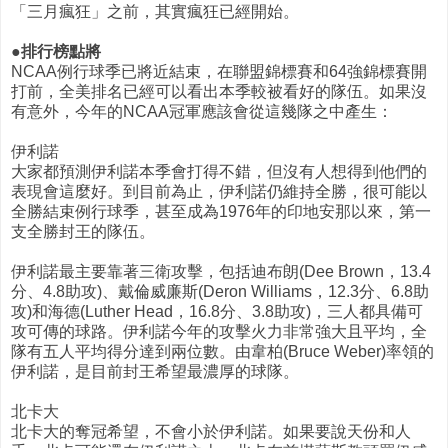
「三月瘋狂」之前，其實瘋狂已經開始。
●排行榜點將
NCAA例行球季已將近結束，在聯盟錦標賽和64強錦標賽開
打前，全美排名已經可以看出本季較被看好的隊伍。如果沒
有意外，今年的NCAA冠軍應該會從這幾隊之中產生：
伊利諾
大家都預測伊利諾本季會打得不錯，但沒有人想得到他們的
表現會這麼好。到目前為止，伊利諾仍維持全勝，很可能以
全勝結束例行球季，甚至成為1976年的印地安那以來，第一
支全勝封王的隊伍。
伊利諾最主要靠著三衛攻擊，包括迪布朗(Dee Brown，13.4
分、4.8助攻)、戴倫威廉斯(Deron Williams，12.3分、6.8助
攻)和海德(Luther Head，16.8分、3.8助攻)，三人都具備可
攻可傳的球路。伊利諾今年的攻擊火力非常強大且平均，全
隊有五人平均得分達到兩位數。由韋柏(Bruce Weber)率領的
伊利諾，是目前封王希望最濃厚的球隊。
北卡大
北卡大的奪冠希望，不會小於伊利諾。如果要說天份和人