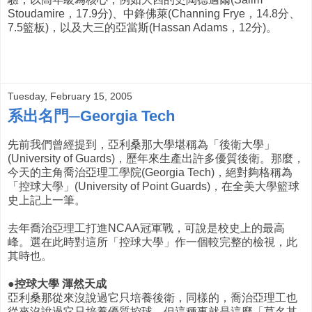
Stoudamire，17.9分)、中鋒佛萊(Channing Frye，14.8分、
7.5籃板)，以及大三的亞當斯(Hassan Adams，12分)。
Tuesday, February 15, 2005
系出名門─Georgia Tech
先前我們曾經提到，亞利桑那大學堪稱為「後衛大學」
(University of Guards)，歷年來生產出許多優質後衛。那麼，
今天的主角喬治亞理工學院(Georgia Tech)，絕對夠格稱為
「控球大學」(University of Point Guards)，在全美大學籃球
史上記上一筆。
去年喬治亞理工打進NCAA冠軍戰，可說是校史上的最高
峰。選在此時對這所「控球大學」作一個較完整的檢視，此
其時也。
●控球大學 渾然天成
亞利桑那從來沒說過它只培養後衛，同樣的，喬治亞理工也
從來沒說過它只培養優質控球。但這種事就是這麼「莫名其