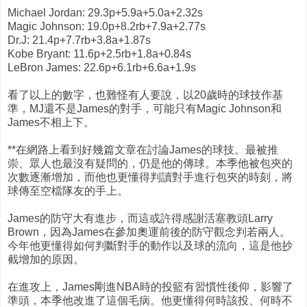
Michael Jordan: 29.3p+5.9a+5.0a+2.32s
Magic Johnson: 19.0p+8.2rb+7.9a+2.77s
Dr.J: 21.4p+7.7rb+3.8a+1.87s
Kobe Bryant: 11.6p+2.5rb+1.8a+0.84s
LeBron James: 22.6p+6.1rb+6.6a+1.9s
看了以上的數字，也難怪有人要說，以20歲時的球技作基
準，MJ還不是James的對手，可能只有Magic Johnson和
James不相上下。
**在網路上看到好幾篇文章在討論James的球技。最被推
崇、眾人也最沒有疑問的，仍是他的傳球。本季他被包夾的
次數逐漸增加，而他也更懂得判讀對手進行包夾的時刻，將
球傳至空檔隊友的手上。
James的防守大有進步，而這或許得感謝活塞教頭Larry
Brown，因為James在參加奧運前後的防守觀念判若兩人。
今年他更懂得如何判斷對手的動作以及球的流向，這是他抄
截增加的原因。
在進攻上，James剛進NBA時的投籃有習慣性後仰，影響了
準頭，本季他改進了這個毛病。他更懂得何時該投、何時不