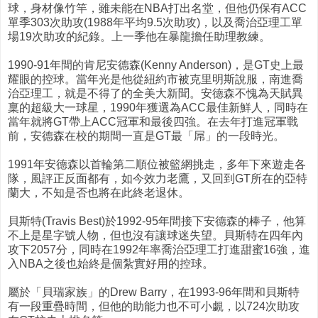
球，身材像竹竿，雖未能在NBA打出名堂，但他仍保有ACC
單季303次助攻(1988年平均9.5次助攻)，以及喬治亞理工單
場19次助攻的紀錄。上一季他在暴龍擔任助理教練。
1990-91年間的肯尼安德森(Kenny Anderson)，是GT史上最
耀眼的控球。當年光是他從紐約市被克里明斯說服，南進喬
治亞理工，就是不得了的全美大新聞。安德森不愧為天賦異
稟的超級大一球星，1990年獲選為ACC最佳新鮮人，同時在
當年就將GT帶上ACC冠軍和最後四強。在去年打進冠軍戰
前，安德森在校的期間一直是GT最「屌」的一段時光。
1991年安德森以首輪第二順位被籃網挑走，多年下來遊走各
隊，風評正反面都有，如今效力老鷹，又回到GT所在的亞特
蘭大，不知是否也將在此終老退休。
貝斯特(Travis Best)於1992-95年間接下安德森的棒子，他算
不上是星字號人物，但也沒有讓球迷失望。貝斯特在四年內
攻下2057分，同時在1992年率喬治亞理工打進甜蜜16強，進
入NBA之後也始終是個紮實好用的控球。
屬於「貝瑞家族」的Drew Barry，在1993-96年間和貝斯特
有一段重疊時間，但他的助能力也不可小覷，以724次助攻