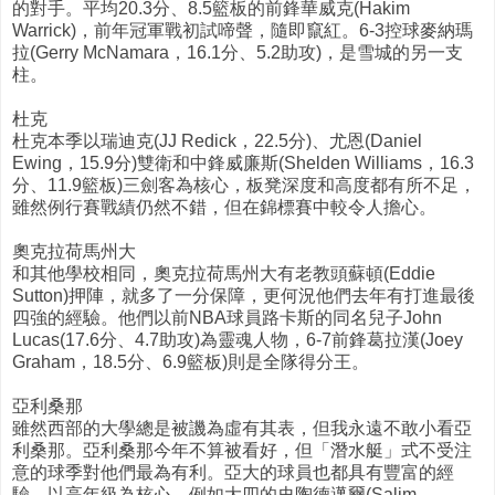
的對手。平均20.3分、8.5籃板的前鋒華威克(Hakim
Warrick)，前年冠軍戰初試啼聲，隨即竄紅。6-3控球麥納瑪
拉(Gerry McNamara，16.1分、5.2助攻)，是雪城的另一支
柱。
杜克
杜克本季以瑞迪克(JJ Redick，22.5分)、尤恩(Daniel
Ewing，15.9分)雙衛和中鋒威廉斯(Shelden Williams，16.3
分、11.9籃板)三劍客為核心，板凳深度和高度都有所不足，
雖然例行賽戰績仍然不錯，但在錦標賽中較令人擔心。
奧克拉荷馬州大
和其他學校相同，奧克拉荷馬州大有老教頭蘇頓(Eddie
Sutton)押陣，就多了一分保障，更何況他們去年有打進最後
四強的經驗。他們以前NBA球員路卡斯的同名兒子John
Lucas(17.6分、4.7助攻)為靈魂人物，6-7前鋒葛拉漢(Joey
Graham，18.5分、6.9籃板)則是全隊得分王。
亞利桑那
雖然西部的大學總是被譏為虛有其表，但我永遠不敢小看亞
利桑那。亞利桑那今年不算被看好，但「潛水艇」式不受注
意的球季對他們最為有利。亞大的球員也都具有豐富的經
驗，以高年級為核心，例如大四的史陶德邁爾(Salim