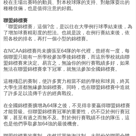
校在主場出賽時的動員、對本校球隊的支持、對敵隊耍出的
種種伎倆，也是值得注意的好戲。
聯盟錦標賽
「聯盟錦標賽」這個?念，是以往在大學例行球季結束後，為
了增加球賽精彩度的想法。也就是說，在例行賽結束後，依
照各校的排名，再打一個小型的錦標賽。
在NCAA錦標賽尚未擴張至64隊的年代裡，曾經有一度，每
個聯盟只能有一所學校參加季後錦標賽，而這所學校就由聯
盟錦標賽來決定。易言之，無論你的例行賽戰績多好，如果
無法在聯盟錦標賽拿下冠軍，就無法參加全國錦標賽。
這種殘忍的賽制，使許多實力相當不錯的學校和球員，終其
大學生涯都無緣參加錦標賽。同時，也在聯盟錦標賽中造就
了許多足以流傳千古的經典戰役。
在全國錦標賽擴增為64隊之後，不見得非要贏得聯盟錦標賽
才能晉級。但聯盟錦標賽冠軍的重要性，仍不亞於例行賽冠
軍，甚至有過之而無不及。對於例行賽戰績不佳的隊伍，這
也是他們爭取參加64強的最後機會。
聯盟錦標賽的賽制，依然採單敗淘汰制。大部份的聯盟全體