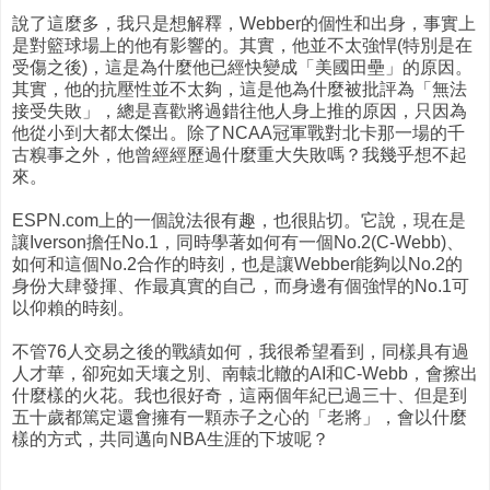
說了這麼多，我只是想解釋，Webber的個性和出身，事實上
是對籃球場上的他有影響的。其實，他並不太強悍(特別是在
受傷之後)，這是為什麼他已經快變成「美國田壘」的原因。
其實，他的抗壓性並不太夠，這是他為什麼被批評為「無法
接受失敗」，總是喜歡將過錯往他人身上推的原因，只因為
他從小到大都太傑出。除了NCAA冠軍戰對北卡那一場的千
古糗事之外，他曾經經歷過什麼重大失敗嗎？我幾乎想不起
來。
ESPN.com上的一個說法很有趣，也很貼切。它說，現在是
讓Iverson擔任No.1，同時學著如何有一個No.2(C-Webb)、
如何和這個No.2合作的時刻，也是讓Webber能夠以No.2的
身份大肆發揮、作最真實的自己，而身邊有個強悍的No.1可
以仰賴的時刻。
不管76人交易之後的戰績如何，我很希望看到，同樣具有過
人才華，卻宛如天壤之別、南轅北轍的AI和C-Webb，會擦出
什麼樣的火花。我也很好奇，這兩個年紀已過三十、但是到
五十歲都篤定還會擁有一顆赤子之心的「老將」，會以什麼
樣的方式，共同邁向NBA生涯的下坡呢？