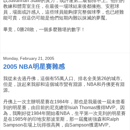
以Savannah State的實力，或許連第二級都排不上。他們的
教練和體育室主任，在最後一場球結束後都擁抱、安慰球
員，場面或許感人，這些球員能夠撐完整個球季，也已經難
能可貴，但這仍可能是他們短期內難以抹滅的夢魘。
畢竟，0勝28敗，一個多麼難堪的數字！
Monday, February 21, 2005
2005 NBA明星賽雜感
我從未去過丹佛，這個有55萬人口、排名全美第26的城市。
但是，說起來我卻和這個城市蠻有淵源，NBA和丹佛更有淵
源。
丹佛上一次主辦明星賽在1984年，那也是我最後一屆未曾看
到的明星賽，由目前的尼克總管Isiah Thomas獲得MVP。因
為，我剛好從1984年開始看NBA，生平第一次見到的明星賽
是在1985年的印地安那波里斯，那一屆魔術強森和Ralph
Sampson在場上玩得很高興，由Sampson獲選MVP。