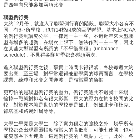
是四年內只能參加兩項比賽。
聯盟例行賽
大約12月份，就進入了聯盟例行賽的階段。聯盟大小各有不
同，有6-7所學校，也有14校組成的巨型聯盟。基本上NCAA
的例行賽制講究公平，一律是一主一客。不過近年來大型聯
盟有增多的趨勢，在場次上限下，無法作到一主一客，因此
在某些大型聯盟有所謂的「不平衡賽程」(unbalance
schedule)，不見得各隊每季都會碰頭兩次。
進入聯盟例行賽之後，事實上時間卡得很緊，各校每週大約
要出賽二至三場。對平常還得兼顧學業的球員而言，在學校
課業、練球和比賽之間奔波，是相當重的負擔。
更可怕的是聯盟例行賽的壓力。例行賽總共不過就十來場，
輸掉一戰就對排名有很大影響。更大的壓力在於各校間的比
較，對於原本就是世仇的學校更是如此，例如北卡和杜克、
肯塔基和路易維爾等等。
大學生畢竟是大學生，除了實力穩定的強校之外，幾乎所有
學校都會出現震盪幅度相當大的高低潮，可能七連勝，也可
能突然吞下五連敗，這是例行賽的「看點」之一。此外，各