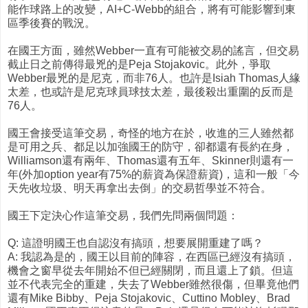
能作球路上的改變，AI+C-Webb的組合，將有可能影響到東
區季後賽的戰況。
在國王方面，雖然Webber一直有可能被交易的謠言，但交易
截止日之前傳得最兇的是Peja Stojakovic。此外，爭取
Webber最兇的是尼克，而非76人。也許是Isiah Thomas人緣
太差，也或許是尼克球員球技太差，最後殺出重圍的反而是
76人。
國王會接受這筆交易，奇怪的地方在於，收進的三人雖然都
是可用之兵、都足以加強國王的防守，卻都還有長約在身，
Williamson還有兩年、Thomas還有五年、Skinner則還有一
年(外加option year有75%的薪資為保證薪資)，這和一般「今
天先收垃圾、明天再拿出去倒」的交易哲學並不符合。
國王下定決心作這筆交易，我們先問兩個問題：
Q: 這證明國王也自認沒有搞頭，想要展開重建了嗎？
A: 我認為是的，國王以目前的陣容，在西區已經沒有搞頭，
機會之窗早從去年開始不但已經關閉，而且還上了鎖。但這
並不代表完全的重建，失去了Webber雖然很傷，但畢竟他們
還有Mike Bibby、Peja Stojakovic、Cuttino Mobley、Brad