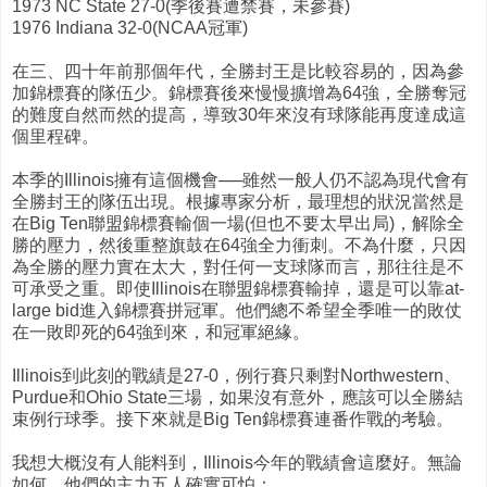
1973 NC State 27-0(季後賽遭禁賽，未參賽)
1976 Indiana 32-0(NCAA冠軍)
在三、四十年前那個年代，全勝封王是比較容易的，因為參
加錦標賽的隊伍少。錦標賽後來慢慢擴增為64強，全勝奪冠
的難度自然而然的提高，導致30年來沒有球隊能再度達成這
個里程碑。
本季的Illinois擁有這個機會──雖然一般人仍不認為現代會有
全勝封王的隊伍出現。根據專家分析，最理想的狀況當然是
在Big Ten聯盟錦標賽輸個一場(但也不要太早出局)，解除全
勝的壓力，然後重整旗鼓在64強全力衝刺。不為什麼，只因
為全勝的壓力實在太大，對任何一支球隊而言，那往往是不
可承受之重。即使Illinois在聯盟錦標賽輸掉，還是可以靠at-
large bid進入錦標賽拼冠軍。他們總不希望全季唯一的敗仗
在一敗即死的64強到來，和冠軍絕緣。
Illinois到此刻的戰績是27-0，例行賽只剩對Northwestern、
Purdue和Ohio State三場，如果沒有意外，應該可以全勝結
束例行球季。接下來就是Big Ten錦標賽連番作戰的考驗。
我想大概沒有人能料到，Illinois今年的戰績會這麼好。無論
如何，他們的主力五人確實可怕：