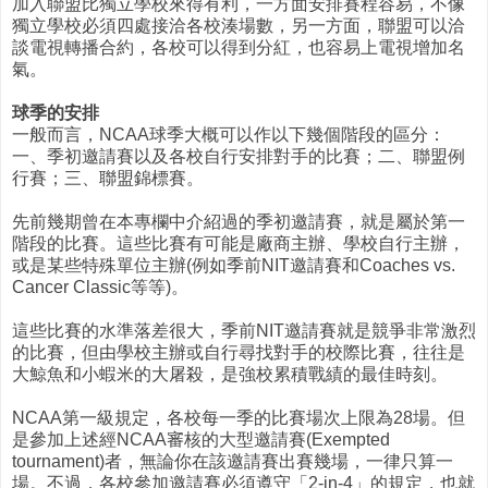
加入聯盟比獨立學校來得有利，一方面安排賽程容易，不像
獨立學校必須四處接洽各校湊場數，另一方面，聯盟可以洽
談電視轉播合約，各校可以得到分紅，也容易上電視增加名
氣。
球季的安排
一般而言，NCAA球季大概可以作以下幾個階段的區分：
一、季初邀請賽以及各校自行安排對手的比賽；二、聯盟例
行賽；三、聯盟錦標賽。
先前幾期曾在本專欄中介紹過的季初邀請賽，就是屬於第一
階段的比賽。這些比賽有可能是廠商主辦、學校自行主辦，
或是某些特殊單位主辦(例如季前NIT邀請賽和Coaches vs.
Cancer Classic等等)。
這些比賽的水準落差很大，季前NIT邀請賽就是競爭非常激烈
的比賽，但由學校主辦或自行尋找對手的校際比賽，往往是
大鯨魚和小蝦米的大屠殺，是強校累積戰績的最佳時刻。
NCAA第一級規定，各校每一季的比賽場次上限為28場。但
是參加上述經NCAA審核的大型邀請賽(Exempted
tournament)者，無論你在該邀請賽出賽幾場，一律只算一
場。不過，各校參加邀請賽必須遵守「2-in-4」的規定，也就