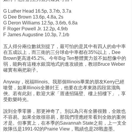
G Luther Head 16.5p, 3.7rb, 3.7a
G Dee Brown 13.6p, 4.8a, 2s
G Deron Williams 12.5p, 3.6rb, 6.8a
F Roger Powell Jr. 12.2p, 4.9rb
F James Augustine 10.3p, 7.1rb
五人得分兩位數就別提了，最可怕的是其中有四人的命中率
在五成以上，而三衛的三分球命中率都在35%以上，Dee
Brown更高達45.2%。今年Big Ten整體實力並不如想像中的
弱，能夠有這種水銀瀉地式的進攻績效，教頭Bruce Weber
確實有兩把刷子。
Anyway，祝福Illinois。我那個Illinois畢業的朋友Kerry已經
嗆聲，如果Illinois全勝封王，他要在忠孝東路四段當溜鳥
俠。若有此刻，歡迎大家「厝邊招隔壁、樓上招樓下」，享
受歡樂時光。
說到全季零勝，那更神奇了。別以為只有全勝很難，全敗也
不容易。如果全敗很容易，那我們理應經常看到全敗的案例
才是。但事實上，在本季的Savannah State之前，上一支全
敗隊伍是1991-92的Prairie View，戰績也是28戰盡墨。