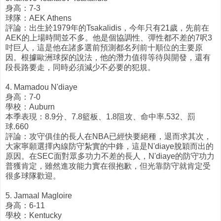
身高：7-3
球隊：AEK Athens
評論：出生於1979年的Tsakalidis，今年只有21歲，先前在
AEK的上場時間並不多。他是個協調性、彈性都不差的7呎3
吋巨人，這是他在諸多選前預測都名列前十順位的主要原
因。根據歐洲球探的說法，他的潛力值得等待與開發，還有
段長路要走，同時必須減少不必要的犯規。
4. Mamadou N'diaye
身高：7-0
學校：Auburn
本季表現：8.9分、7.8籃板、1.8阻攻、命中率.532、罰
球.660
評論：攻守俱佳的長人在NBA已經快要絕種，退而求其次，
大家寧願選擇內線防守紮實的中鋒，這是N'diaye脫穎而出的
原因。在SEC面對眾多功力不差的長人，N'diaye的防守功力
普獲肯定，雖然進攻能力實在很抱歉，但光靠防守就肯定受
很多球隊歡迎。
5. Jamaal Magloire
身高：6-11
學校：Kentucky