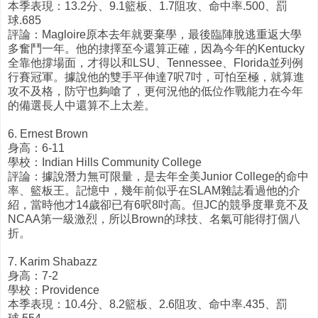
本季表現：13.2分、9.1籃板、1.7阻攻、命中率.500、罰
球.685
評論：Magloire原本去年就要棄學，最後臨陣脫逃重返大學
多奮鬥一年。他的捸擇至今還算正確，因為今年的Kentucky
全靠他撐場面，才得以和LSU、Tennessee、Florida並列例
行賽冠軍。據說他的雙手平伸達7呎7吋，可怕至極，就算進
攻不及格，防守也夠嗆了，更何況他的低位作戰能力在今年
的備選長人中還算不上太差。
6. Ernest Brown
身高：6-11
學校：Indian Hills Community College
評論：據說潛力無可限量，是去年全美Junior College的命中
率、籃板王。記憶中，幾年前似乎在SLAM雜誌看過他的介
紹，當時他才14歲卻已有6呎8吋高。但JC的競爭度畢竟不及
NCAA第一級激烈，所以Brown的球技、名氣可能得打個八
折。
7. Karim Shabazz
身高：7-2
學校：Providence
本季表現：10.4分、8.2籃板、2.6阻攻、命中率.435、罰