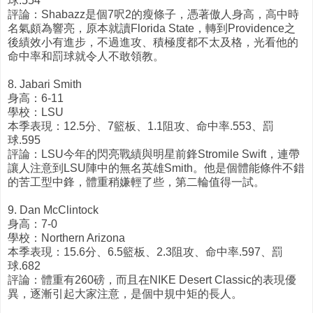
球.554
評論：Shabazz是個7呎2的瘦條子，憑著傲人身高，高中時
名氣頗為響亮，原本就讀Florida State，轉到Providence之
後績效小有進步，不過進攻、積極度都不太及格，光看他的
命中率和罰球就令人不敢領教。
8. Jabari Smith
身高：6-11
學校：LSU
本季表現：12.5分、7籃板、1.1阻攻、命中率.553、罰
球.595
評論：LSU今年的閃亮戰績與明星前鋒Stromile Swift，連帶
讓人注意到LSU陣中的無名英雄Smith。他是個體能條件不錯
的苦工型中鋒，體重稍嫌輕了些，第二輪值得一試。
9. Dan McClintock
身高：7-0
學校：Northern Arizona
本季表現：15.6分、6.5籃板、2.3阻攻、命中率.597、罰
球.682
評論：體重有260磅，而且在NIKE Desert Classic的表現優
異，逐漸引起大家注意，是個中規中矩的長人。