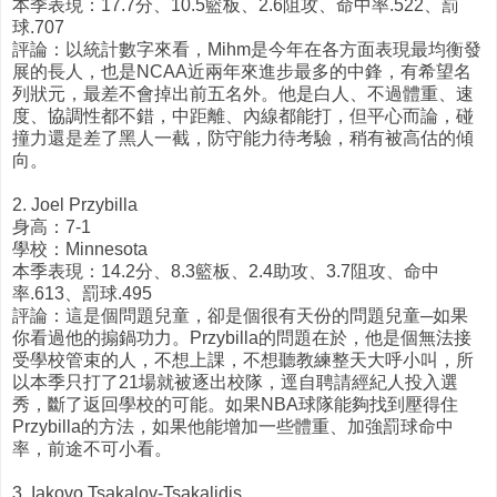
本季表現：17.7分、10.5籃板、2.6阻攻、命中率.522、罰
球.707
評論：以統計數字來看，Mihm是今年在各方面表現最均衡發
展的長人，也是NCAA近兩年來進步最多的中鋒，有希望名
列狀元，最差不會掉出前五名外。他是白人、不過體重、速
度、協調性都不錯，中距離、內線都能打，但平心而論，碰
撞力還是差了黑人一截，防守能力待考驗，稍有被高估的傾
向。
2. Joel Przybilla
身高：7-1
學校：Minnesota
本季表現：14.2分、8.3籃板、2.4助攻、3.7阻攻、命中
率.613、罰球.495
評論：這是個問題兒童，卻是個很有天份的問題兒童─如果
你看過他的搧鍋功力。Przybilla的問題在於，他是個無法接
受學校管束的人，不想上課，不想聽教練整天大呼小叫，所
以本季只打了21場就被逐出校隊，逕自聘請經紀人投入選
秀，斷了返回學校的可能。如果NBA球隊能夠找到壓得住
Przybilla的方法，如果他能增加一些體重、加強罰球命中
率，前途不可小看。
3. Iakovo Tsakalov-Tsakalidis