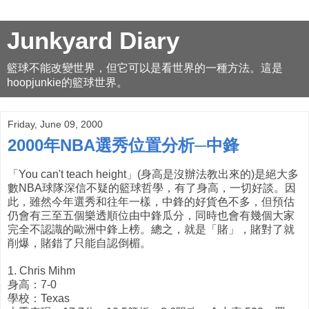
Junkyard Diary
籃球不能改變世界，但它可以是看世界的一種方法。這是
hoopjunkie的籃球世界。
Friday, June 09, 2000
2000年NBA選秀位置分析─中鋒
「You can't teach height」(身高是沒辦法教出來的)是絕大多
數NBA球隊深信不疑的籃球哲學，有了身高，一切好談。因
此，雖然今年選秀和往年一樣，中鋒的好貨色不多，但預估
仍會有三至五個樂透順位由中鋒瓜分，同時也會有幾個大家
完全不認識的歐洲中鋒上榜。總之，就是「賭」，賭對了就
削爆，賭錯了只能自認倒楣。
1. Chris Mihm
身高：7-0
學校：Texas