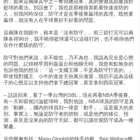
的，如果這兩隊其中之一奪得總冠軍，真的會徹底顛覆我對
籃球的看法。別誤會了，我也是那種很喜歡看快速攻防的
人，但我同時深信，防守才是在季後賽贏球的真理。既然要
贏球，就沒有人在乎球賽好不好看的問題。
這兩隊在我眼中，根本是「沒有防守」。前三節打完可以兩
隊各得96分，我不曉得籃球還可以這樣打的，也不曉得他們
在作什麼樣的防守。
防守對他們來說，非不能也，乃不為也，我認為完全是心態
的問題。記得稍早買利嘉返台和他聊天時，我曾有點無奈的
告訴他我的想法：「這一支國王隊，不是為防守打造的。」
即使我對國王、小牛的進攻天份萬分激賞，我仍不認為這樣
子的心態足以支持他們拿下總冠軍，甚至拿到西區冠軍。
-- 話說回來，看了一季台灣的SBL，現在再看NBA季後賽。
有一天和留侯討論籃球時，我對他說，NBA球員的防守是真
的「動腳」，國內的球員則一律是「動手」，這是最大的差
別。事實上，無論是防守者的拼勁，或是他們的移位、預
測，甚至是沒來由的防守天賦，都可以讓欣賞防守成為一種
樂趣。
這些樂趣包括：Manu Ginobili的快手抄截，Ben Wallace獨