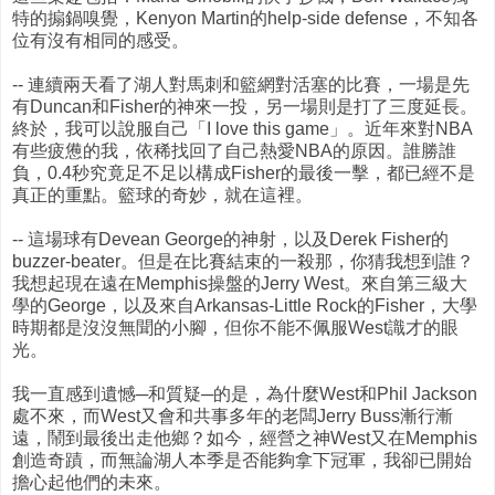
特的搧鍋嗅覺，Kenyon Martin的help-side defense，不知各
位有沒有相同的感受。
-- 連續兩天看了湖人對馬刺和籃網對活塞的比賽，一場是先
有Duncan和Fisher的神來一投，另一場則是打了三度延長。
終於，我可以說服自己「I love this game」。近年來對NBA
有些疲憊的我，依稀找回了自己熱愛NBA的原因。誰勝誰
負，0.4秒究竟足不足以構成Fisher的最後一擊，都已經不是
真正的重點。籃球的奇妙，就在這裡。
-- 這場球有Devean George的神射，以及Derek Fisher的
buzzer-beater。但是在比賽結束的一殺那，你猜我想到誰？
我想起現在遠在Memphis操盤的Jerry West。來自第三級大
學的George，以及來自Arkansas-Little Rock的Fisher，大學
時期都是沒沒無聞的小腳，但你不能不佩服West識才的眼
光。
我一直感到遺憾─和質疑─的是，為什麼West和Phil Jackson
處不來，而West又會和共事多年的老闆Jerry Buss漸行漸
遠，鬧到最後出走他鄉？如今，經營之神West又在Memphis
創造奇蹟，而無論湖人本季是否能夠拿下冠軍，我卻已開始
擔心起他們的未來。