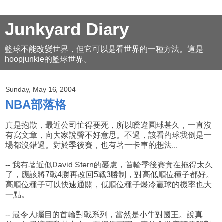
Junkyard Diary
籃球不能改變世界，但它可以是看世界的一種方法。這是
hoopjunkie的籃球世界。
Sunday, May 16, 2004
NBA部落格
真是抱歉，最近公司忙得要死，所以睽違圓球甚久，一直沒
有寫文章，向大家說聲不好意思。不過，該看的球我倒是一
場都沒錯過。對於季後賽，也有著一卡車的想法...
-- 我有著近似David Stern的憂慮，首輪季後賽實在拖得太久
了，應該將7戰4勝再改回5戰3勝制，對高低順位種子都好。
高順位種子可以快速通關，低順位種子爆冷贏球的機率也大
一點。
-- 最令人矚目的首輪對戰系列，當然是小牛對國王。說真