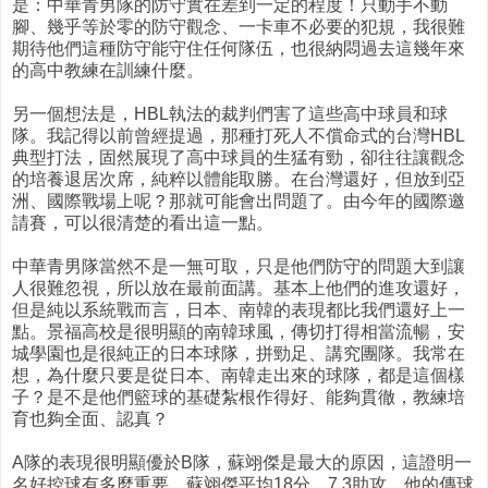
是：中華青男隊的防守實在差到一定的程度！只動手不動
腳、幾乎等於零的防守觀念、一卡車不必要的犯規，我很難
期待他們這種防守能守住任何隊伍，也很納悶過去這幾年來
的高中教練在訓練什麼。
另一個想法是，HBL執法的裁判們害了這些高中球員和球
隊。我記得以前曾經提過，那種打死人不償命式的台灣HBL
典型打法，固然展現了高中球員的生猛有勁，卻往往讓觀念
的培養退居次席，純粹以體能取勝。在台灣還好，但放到亞
洲、國際戰場上呢？那就可能會出問題了。由今年的國際邀
請賽，可以很清楚的看出這一點。
中華青男隊當然不是一無可取，只是他們防守的問題大到讓
人很難忽視，所以放在最前面講。基本上他們的進攻還好，
但是純以系統戰而言，日本、南韓的表現都比我們還好上一
點。景福高校是很明顯的南韓球風，傳切打得相當流暢，安
城學園也是很純正的日本球隊，拼勁足、講究團隊。我常在
想，為什麼只要是從日本、南韓走出來的球隊，都是這個樣
子？是不是他們籃球的基礎紮根作得好、能夠貫徹，教練培
育也夠全面、認真？
A隊的表現很明顯優於B隊，蘇翊傑是最大的原因，這證明一
名好控球有多麼重要。蘇翊傑平均18分、7.3助攻，他的傳球