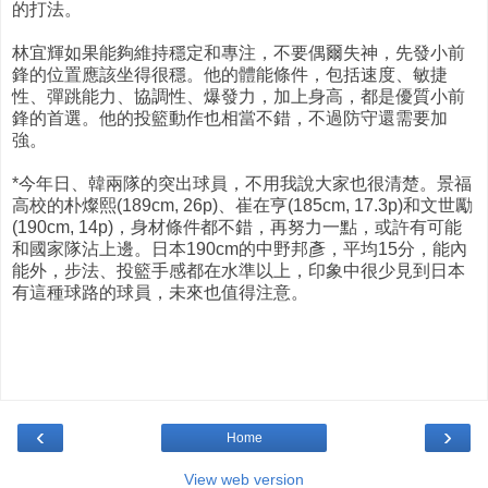
的打法。
林宜輝如果能夠維持穩定和專注，不要偶爾失神，先發小前
鋒的位置應該坐得很穩。他的體能條件，包括速度、敏捷
性、彈跳能力、協調性、爆發力，加上身高，都是優質小前
鋒的首選。他的投籃動作也相當不錯，不過防守還需要加
強。
*今年日、韓兩隊的突出球員，不用我說大家也很清楚。景福
高校的朴燦熙(189cm, 26p)、崔在亨(185cm, 17.3p)和文世勵
(190cm, 14p)，身材條件都不錯，再努力一點，或許有可能
和國家隊沾上邊。日本190cm的中野邦彥，平均15分，能內
能外，步法、投籃手感都在水準以上，印象中很少見到日本
有這種球路的球員，未來也值得注意。
‹
›
Home
View web version