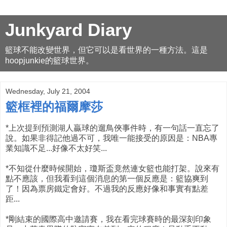
Junkyard Diary
籃球不能改變世界，但它可以是看世界的一種方法。這是
hoopjunkie的籃球世界。
Wednesday, July 21, 2004
籃框裡的福爾摩莎
*上次提到預測湖人贏球的遛鳥俠事件時，有一句話一直忘了
說。如果非得記他過不可，我唯一能接受的原因是：NBA專
業知識不足...好像不太好笑...
*不知從什麼時候開始，瓊斯盃竟然連女籃也能打架。說來有
點不應該，但我看到這個消息的第一個反應是：籃協爽到
了！因為票房鐵定會好。不過我的反應好像和事實有點差
距...
*剛結束的國際高中邀請賽，我在看完球賽時的最深刻印象