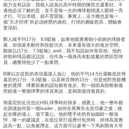
能力沒有話說，我個人認為比高中時期的陳世念還要好。不
過他必須了解的是，並不是每一次的傳球都得讓人眼睛一亮
才行。可以求穩，就不需冒險。事實上，這大概也是每一
個"天才控球"所必須經歷的過程。打球的層級愈高，體驗會
更深刻。
鄭人維平均17分、9.8籃板，如果他能逐漸朝小前鋒的球路發
展，加強基本動作和投籃功夫，未來還有很大的進步空間。
顏振弘(17分、7.5籃板)...well，我不知該如何形容他。他的
拼勁和球品都沒話說，但作為一個身高有點尬尷的禁區型球
員，總覺得他少了一點東西。
B隊以左從凱的表現最讓人放心，他的平均14.5分還略低於簡
嘉宏的17分、9.3籃板，以及林宜輝的15分，但是他對投籃機
會的選擇、球賽節奏的認知都有進步。對一個因為頸椎裂傷
而錯過一整個球季的球員來說，是相當值得激賞的。
簡嘉宏的近況也比HBL球季時好很多，感覺上，他一整年都
在調適如何當一個leader，如何在再興失去吳岱豪之後，挑
起全隊的場上、場下重心。他的雙手依然有如鐵鉗一般強
悍，唯一的建議是，在低位單打或應付包夾時，持球高度應
該高一點，以免被撈走。這方面可以參考一下馬刺鄧肯大哥