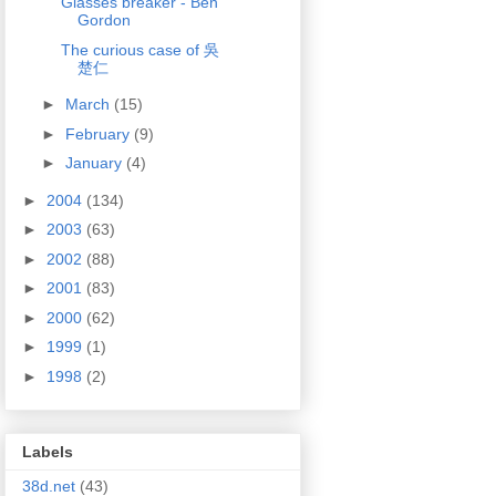
Glasses breaker - Ben
Gordon
The curious case of 吳
楚仁
►
March
(15)
►
February
(9)
►
January
(4)
►
2004
(134)
►
2003
(63)
►
2002
(88)
►
2001
(83)
►
2000
(62)
►
1999
(1)
►
1998
(2)
Labels
38d.net
(43)