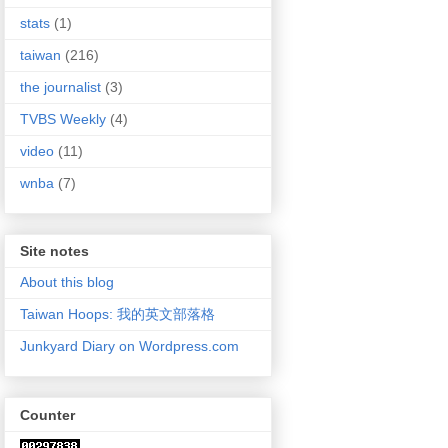
stats
(1)
taiwan
(216)
the journalist
(3)
TVBS Weekly
(4)
video
(11)
wnba
(7)
Site notes
About this blog
Taiwan Hoops: 我的英文部落格
Junkyard Diary on Wordpress.com
Counter