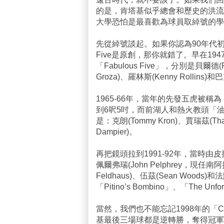
的是，肯塔基似乎總會和歷史的洪流
大學恐怕是最喜歡為球員取綽號的學
先從綽號談起。如果你認為90年代
Five是原創，那你就錯了。早在19
「Fabulous Five」，分別是貝爾德(Ra
Groza)、羅林斯(Kenny Rollins)和巴克(
1965-66年，當年的先發五虎被稱為「
到6呎5吋，而前湖人和熱火教頭「油頭
是：克朗(Tommy Kron)、賈瑞茲(Thad 
Dampier)。
再把鏡頭拉到1991-92年，當時
佩爾弗瑞(John Pelphrey，現
Feldhaus)、伍茲(Sean Woods
「Pitino’s Bombino」、「The Un
當然，我們也不能忘記1998年的「Co
基最後三場球都是逆轉勝，奪得冠軍。