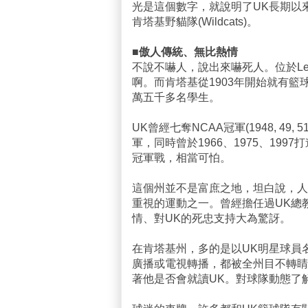
光是這個數字，就說明了UK長期以
肯塔基野貓隊(Wildcats)。
■傲人傳統、無比熱情
不說不嚇人，說出來嚇死人。位於Lex
啊。而肯塔基從1903年開始就有
萬五千多名學生。
UK曾經七奪NCAA冠軍(1948, 49, 5
軍，同時曾於1966、1975、19
冠軍戰，相當可怕。
這個州並不是富庶之地，坦白說，人
重視的運動之一。曾經擔任過UK總教練的
情、對UK的死忠支持大為驚訝。
在肯塔基州，多的是以UK明星球員
廣播或電視轉播，都被全州目不轉睛
著他是否會就讀UK。對球隊動態了