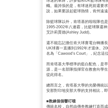
球迷的車牌，許多都和UK籃球隊有
幟。最誇張的是，有球迷死前還要求
說，如果要談起籃球熱情，肯州遠遠
除籃球隊以外，肯塔基的啦啦隊也是有
1995-2002年八連霸，比籃球
艾許莉賈德(Ashley Judd)。
還不能忘記擔任肯大球賽電台轉播長達39年
UK球賽一直播到1992年才退休。
名為「Cawood’s Court」，紀
而肯塔基大學標準的藍白配色，是早
源，是一名部隊指揮官在教會向學生
從此得名。
總而言之，肯塔基大學的光榮傳統以
安那對印地安那大學的支持相比，即
■教練個個響叮噹
傳統名校，自然由傳奇教練打造而成，UK