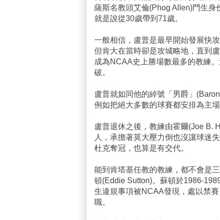
薩斯名教頭艾倫(Phog Allen)門
就是說從30歲帶到71歲。
一般相信，盧普是最早開始發展快攻
但肯大在當時卻是攻城略地，直到盧
成為NCAA史上勝場數最多的教練。
破。
盧普就如同他的綽號「男爵」(Bar
例如把絕大多數的球賽都安排為主場
盧普退休之後，教練由霍爾(Joe B. 
人，承擔著莫大壓力倒也沒讓球迷失望，
杜克奪冠，也算是有交代。
能到肯塔基任教的教練，都不會是三
頓(Eddie Sutton)。蘇頓於19
生違規事項被NCAA發現，處以禁
職。