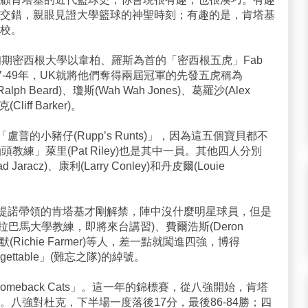
交錯，親眼見證大學籃球的神聖時刻；有趣的是，肯塔基
校。
初期密西根大學以韋柏、羅斯為首的「密西根五虎」Fab
47-49年，UK就將他們奪得兩屆冠軍的先發五虎稱為
lph Beard)、瓊斯(Wah Wah Jones)、葛羅沙(Alex
Cliff Barker)。
盧普的小豬仔(Rupp’s Runts)」，因為這五個寶貝都不
教練」萊里(Pat Riley)也是其中一員。其他四人分別
Jaracz)、康利(Larry Conley)和丹皮爾(Louie
由皮提諾帶領的肯塔基才剛解禁，陣中沒什麼明星球員，但是
任南阿拉巴馬大學教練，即將來台講習)、費爾浩斯(Deron
)和法默(Richie Farmer)等人，差一點就闖進四強，博得
forgettable」(難忘之隊)的綽號。
meback Cats」。這一年的錦標賽，從八強開始，肯塔
八強對杜克，下半場一度落後17分，最後86-84勝；四