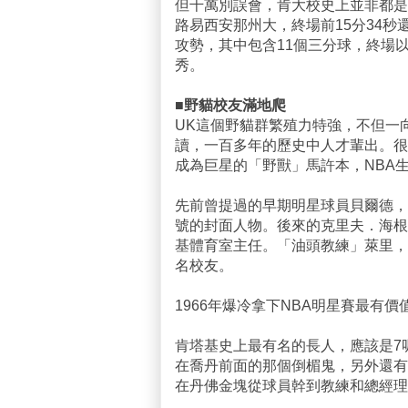
但千萬別誤會，肯大校史上並非都是這
路易西安那州大，終場前15分34秒還
攻勢，其中包含11個三分球，終場以
秀。
■野貓校友滿地爬
UK這個野貓群繁殖力特強，不但一
讀，一百多年的歷史中人才輩出。很
成為巨星的「野獸」馬許本，NBA
先前曾提過的早期明星球員貝爾德，
號的封面人物。後來的克里夫．海根(C
基體育室主任。「油頭教練」萊里，
名校友。
1966年爆冷拿下NBA明星賽最有價值球
肯塔基史上最有名的長人，應該是7呎1
在喬丹前面的那個倒楣鬼，另外還有7呎的
在丹佛金塊從球員幹到教練和總經理的6