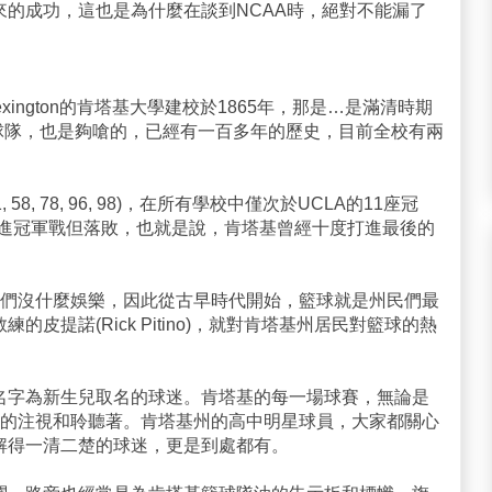
來的成功，這也是為什麼在談到NCAA時，絕對不能漏了
ington的肯塔基大學建校於1865年，那是…是滿清時期
籃球隊，也是夠嗆的，已經有一百多年的歷史，目前全校有兩
1, 58, 78, 96, 98)，在所有學校中僅次於UCLA的11座冠
97打進冠軍戰但落敗，也就是說，肯塔基曾經十度打進最後的
們沒什麼娛樂，因此從古早時代開始，籃球就是州民們最
皮提諾(Rick Pitino)，就對肯塔基州居民對籃球的熱
名字為新生兒取名的球迷。肯塔基的每一場球賽，無論是
的注視和聆聽著。肯塔基州的高中明星球員，大家都關心
解得一清二楚的球迷，更是到處都有。