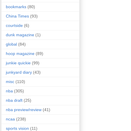
bookmarks
(80)
China Times
(93)
courtside
(6)
dunk magazine
(1)
global
(84)
hoop magazine
(89)
junkie quickie
(99)
junkyard diary
(43)
misc
(110)
nba
(305)
nba draft
(25)
nba preview/review
(41)
ncaa
(238)
sports vision
(11)