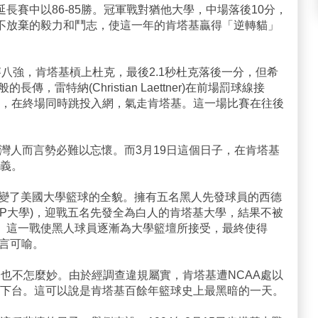
長賽中以86-85勝。冠軍戰對猶他大學，中場落後10分，
。永不放棄的毅力和鬥志，使這一年的肯塔基贏得「逆轉貓」
標賽八強，肯塔基槓上杜克，最後2.1秒杜克落後一分，但希
般的長傳，雷特納(Christian Laettner)在前場罰球線接
，在終場同時跳投入網，氣走肯塔基。這一場比賽在往後
有台灣人而言勢必難以忘懷。而3月19日這個日子，在肯塔基
義。
戰，改變了美國大學籃球的全貌。擁有五名黑人先發球員的西德
在的UTEP大學)，迎戰五名先發全為白人的肯塔基大學，結果不被
獲勝。這一戰使黑人球員逐漸為大學籃壇所接受，最終使得
不言可喻。
肯塔基也不怎麼妙。由於經調查違規屬實，肯塔基遭NCAA處以
下台。這可以說是肯塔基百餘年籃球史上最黑暗的一天。