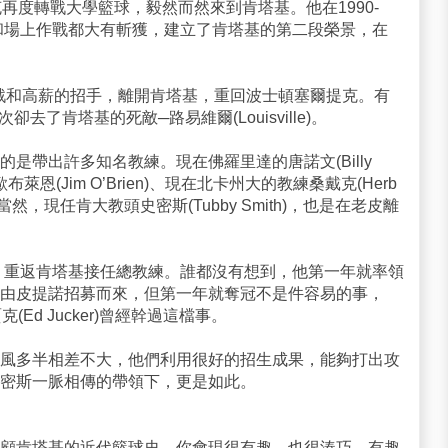
再度轉戰大學籃球，毅然而然來到肯塔基。他在1990-
生和場上作戰都大有斬獲，建立了肯塔基的第二段榮景，在
挑戰和高薪的招手，離開肯塔基，重回波士頓塞爾提克。有
去了肯塔基的死敵─路易維爾(Louisville)。
是帶出許多知名教練。現在佛羅里達的唐諾文(Billy
布萊恩(Jim O’Brien)、現在北卡州大的教練桑戴克(Herb
當然，現任肯大教頭史密斯(Tubby Smith)，也是在老皮離
職，重返肯塔基接任總教練。誰都沒有想到，他第一年就率領
由皮提諾招募而來，但第一年就奪冠不是件容易的事，
(Ed Jucker)曾經幹過這檔事。
風多半相差不大，他們利用很好的招生成果，能夠打出攻
密斯一脈相傳的帶領下，更是如此。
顧肯塔基的近代籃球史，你會現很有趣，也很湊巧。有趣