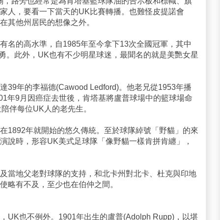
關，路旁也經常是為肯塔基籃球隊油的告示板和標幟、旗
家人，要看一下當天的UK比賽轉播。也難怪皮提諾會
在其他州居民的想像之外。
名的高水準，自1985年至今拿下13次全國冠軍，其中
隊還神勇。此外，UK也有不少明星球迷，最聞名的就是美艷女星
的李福德(Cawood Ledford)。他老兄從1953年播
2001年9月因癌症去世後，肯塔基將盧普球場中的籃球場命
念這位陪伴每位UK人的老先生。
在1892年就開始的悠久傳統。至於球隊綽號「野貓」的來
演說時，形容UK美式足球隊「像野貓一樣肯拼肯纏」，
及當地父老對球隊的支持，和北卡州對北卡、杜克與印地
使略有不及，至少也在伯仲之間。
也不例外。1901年出生的盧普(Adolph Rupp)，以堪