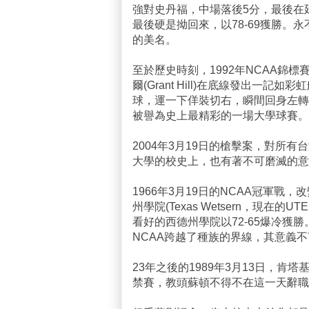
強對史丹福，中場落後5分，最後在延
最後硬是拗回來，以78-69獲勝
的美名。
至於歷史時刻，1992年NCAA錦
爾(Grant Hill)在底線發出一記如彩虹
球，運一下佯裝切右，瞬間回身左轉
被譽為史上最精彩的一場大學球賽。
2004年3月19日的槍擊案，對所
大學的校史上，也有著不可磨滅的意
1966年3月19日的NCAA冠軍
州學院(Texas Wetsern，現
看好的西德州學院以72-65爆冷
NCAA跨越了種族的界線，其意義
23年之後的1989年3月13日，
禁賽，教頭蘇頓不得不在這一天辭職