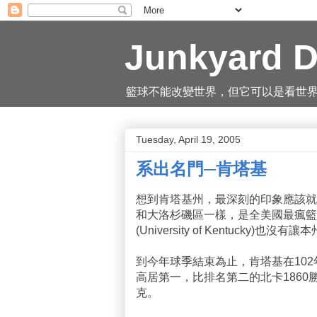
Junkyard D
籃球不能改變世界，但它可以是看世界的一
Tuesday, April 19, 2005
系出名門─肯塔基
想到肯塔基州，最深刻的印象應該就
和大洛杉磯區一樣，是全美國最瘋籃
(University of Kentucky)也沒
到今年球季結束為止，肯塔基在102年
高居第一，比排名第二的北卡1860
克。