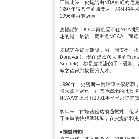
正當此時，皮提諾由NBA的紐約尼克
1997年這八年的時間內，場外招
1996年再奪冠軍。
皮提諾於1998年再度受不住NBA
趣的是，最後二度重返NCAA，而這次卻
皮提諾在肯大期間，另一個值得一提的
Donovan)、現在費城76人隊的教頭歐
Sendek)，都是皮提諾的手下愛將。
職之後得到拔擢的人才。
1998年，史密斯由喬治亞大學辭
肯大拿下冠軍。雖然他繼承的球員多
NCAA史上只有1961年辛辛那提的賈克
多年來，肯塔基雖然換過教練，但球
守並重的快狠準球風，在皮提諾和史
■關鍵時刻
遠古時代，就不要談了。如果我們回