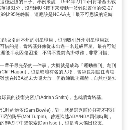
種悲悽的日子。舉例來說，1994年2月15日肯塔基出戰
落後31分，沒想到UK接下來發動一波難以置信的62-27
99比95逆轉勝，這應該是NCAA史上最不可思議的逆轉
向能吸引到本州的明星球員，也能吸引外州明星球員就
可惜的是，肯塔基好像從未出過一名超級巨星。最有可能
生涯後半段因傷困擾，不得不提前高掛球鞋，非常可惜。
一輩子最光榮的一件事，大概就是成為「運動畫刊」創刊
liff Hagan)，也是籃壇有名的人物，曾經長期擔任肯塔
雖然在NBA從未大鳴大放，但教練戰功顯赫，自然也是知
員的後衛史密斯(Adrian Smith)，也就讀肯塔基。
吋的鮑依(Sam Bowie)，對，就是選秀順位好死不死排
陶平(Mel Turpin)。曾經跨越ABA/NBA兩個時期，
呎9吋中鋒依索(Dan Issel)，也是肯大傑出校友。