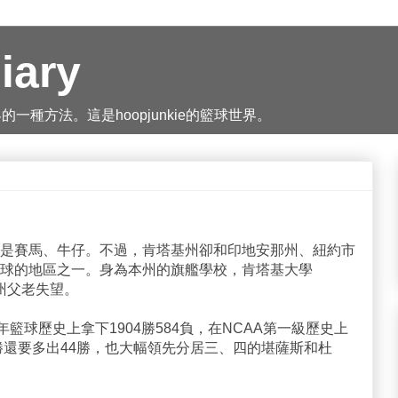
iary
種方法。這是hoopjunkie的籃球世界。
是賽馬、牛仔。不過，肯塔基州卻和印地安那州、紐約市
球的地區之一。身為本州的旗艦學校，肯塔基大學
有讓本州父老失望。
籃球歷史上拿下1904勝584負，在NCAA第一級歷史上
勝還要多出44勝，也大幅領先分居三、四的堪薩斯和杜