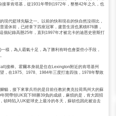
生身份接掌肯塔基，從1931年帶到1972年，整整42年之久，也
的現代籃球先驅之一。以前的快和現在的快自然沒得比，
普退休前，已經拿下四座冠軍，盧普生涯也累積876勝，
這個紀錄高懸25年，直到1997年才被北卡的迪恩史密斯打
on)一樣，為人霸氣十足，為了勝利有時也會耍些小手段，
。
Hall)接棒。霍爾本身就是住在Lexington附近的肯塔基州
在1975、1978、1984年三度打進四強，1978年擊敗
腳貓，接下來掌兵符的是目前任教於奧克拉荷馬州大的蘇
86-1989年間帶領UK寫下88勝39負的成績，麻煩的是，肯大因招
賽，頓時陷入UK籃球史上最冷的冬天，蘇頓也因此被迫去