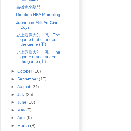
當機會來敲門
Random NBA Mumbling
Japanese Milk Ad Giant
Boys
史上最偉大的一戰：The
game that changed
the game (下)
史上最偉大的一戰：The
game that changed
the game (上)
►
October
(16)
►
September
(17)
►
August
(24)
►
July
(25)
►
June
(10)
►
May
(5)
►
April
(9)
►
March
(9)