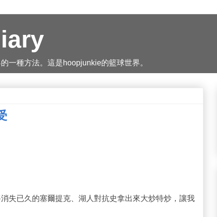
iary
種方法。這是hoopjunkie的籃球世界。
受
將消失已久的塞爾提克、湖人對抗史拿出來大炒特炒，讓我