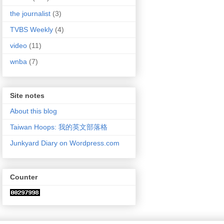
the journalist
(3)
TVBS Weekly
(4)
video
(11)
wnba
(7)
Site notes
About this blog
Taiwan Hoops: 我的英文部落格
Junkyard Diary on Wordpress.com
Counter