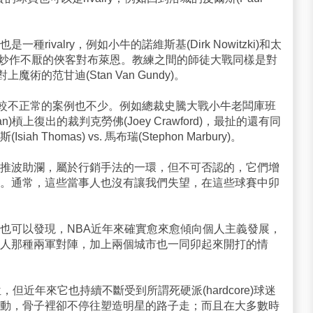
rivalry，例如小牛的諾維斯基(Dirk Nowitzki)和太
及永遠都炒作不厭的俠客對布萊恩。教練之間的師徒大戰同樣是對
上魔術的范甘迪(Stan Van Gundy)。
y，比較不正常的案例也不少。例如總裁史騰大戰小牛老闆庫班
uncan)槓上復出的裁判克勞佛(Joey Crawford)，最扯的還有同
Thomas) vs. 馬布瑞(Stephon Marbury)。
推波助瀾，屬於行銷手法的一環，但不可否認的，它們增
。通常，這些當事人也沒有讓我們失望，在這些球賽中卯
也可以發現，NBA近年來確實愈來愈傾向個人主義發展，
人那種兩軍對陣，加上兩個城市也一同卯起來開打的情
但近年來它也持續不斷受到所謂死硬派(hardcore)球迷
動，骨子裡卻不停往塑造明星的路子走；而且在大多數時