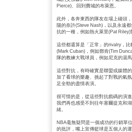
Pierce)、回到費城的布萊恩。
此外，各奔東西的隊友在場上碰頭，也是一種
陽的奈許(Steve Nash)，以
抗的一種，例如熱火萊里(Pat Riley)對
這些都還算是「正常」的rivalr
(Mark Cuban)，例如鄧肯(Tim D
隊的教練大戰球員，例如尼克的湯馬斯(Isiah 
這些對抗，有時確實是聯盟或媒體的
加了看球的樂趣、挑起了對戰的氣氛
足全勁的盡情表演。
很可惜的是，從這些對抗戲碼的演進
我們再也感受不到往年塞爾提克和湖
緒。
NBA毫無疑問是一個成功的行銷單位，
的批評，嘴上宣傳籃球是五個人的運