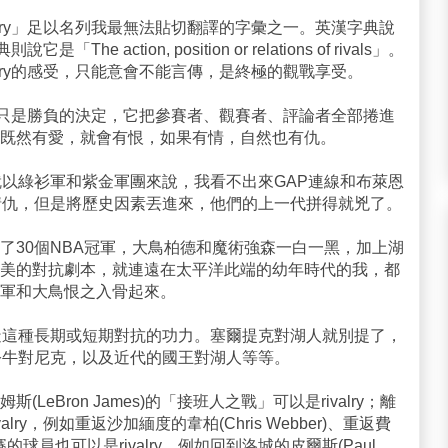
alry」足以名列我最無法貼切翻譯的字彙之一。英漢字典說
he action, position or relations of rivals」。
alry的感受，只能意會不能言傳，是終極的觀戰享受。
，也不只是勝負的決定，它把參賽者、觀賽者、評論者全部捲進
既然有愛，就會有恨，如果有情，自然也有仇。
種。就以綠衫軍和紫金軍團來說，我看不出來GAP連線和布萊恩
樣的愛恨情仇，但是將歷史因素丟進來，他們的上一代拼得就兇了。
了30個NBA冠軍，大鳥柏德和魔術強森一白一黑，加上湖
美的對抗劇本，就連遠在太平洋此端的幼年時代的我，都
軍和大鳥恨之入骨起來。
造這種長期或短期對抗的功力。塞爾提克對湖人就別提了，
公牛對尼克，以及近代的國王對湖人等等。
eBron James)的「接班人之戰」可以是rivalry；離
ry，例如重返沙加緬度的韋柏(Chris Webber)、重返費
鄉出賽的球員也可以是rivalry，例如回到洛城的皮爾斯(Paul