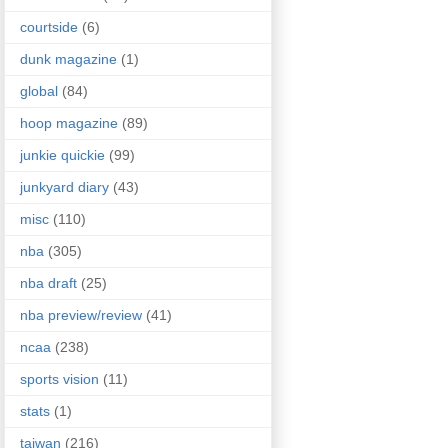
courtside
(6)
dunk magazine
(1)
global
(84)
hoop magazine
(89)
junkie quickie
(99)
junkyard diary
(43)
misc
(110)
nba
(305)
nba draft
(25)
nba preview/review
(41)
ncaa
(238)
sports vision
(11)
stats
(1)
taiwan
(216)