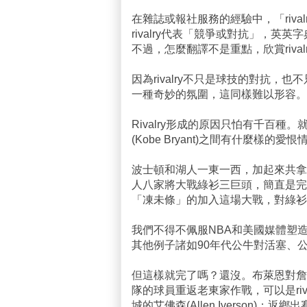
在雜誌或報社服務的經驗中，「riv
rivalry代表「競爭或對抗」，英英字典則說它是「T
不過，怎麼翻譯不是重點，欣賞riv
因為rivalry不只是球技的對抗
一種奇妙的氛圍，這同樣難以形容。
Rivalry形成的原因只怕有千百
(Kobe Bryant)之間有什麼
波士頓和湖人一東一西，加起來共拿
人八家將大戰綠衫三巨頭，簡直是完
「凍未條」的加入這場大戰，對綠衫
我們不得不佩服NBA和美國媒體塑
其他例子諸如90年代公牛對活塞、
但這樣就完了嗎？還沒。布萊恩對詹姆斯(L
隊的球員重返老東家作戰，可以是rival
城的艾佛森(Allen Iverson)；返