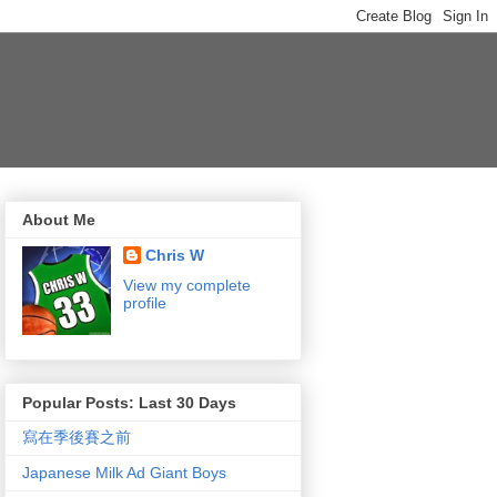
About Me
Chris W
View my complete
profile
Popular Posts: Last 30 Days
寫在季後賽之前
Japanese Milk Ad Giant Boys