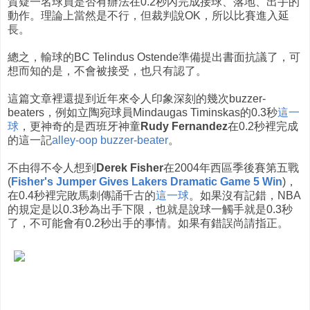
質疑一名球員是否有辦法在0.2秒內完成接球、落地、出手的
動作。理論上當然是不行，但裁判說OK，所以比賽進入延
長。
總之，輸球的BC Telindus Ostende準備提出書面抗議了，可
想而知的是，不會被接受，也只有認了。
這篇文章裡還提到近年來令人印象深刻的幾次buzzer-
beaters，例如立陶宛球員Mindaugas Timinskas的0.3秒
這一
球
，更神奇的是西班牙神童
Rudy Fernandez
在0.2秒裡完成
的這一記
alley-oop buzzer-beater
。
不由得不令人想到
Derek Fisher
在2004年西區季後賽第五戰
(
Fisher's Jumper Gives Lakers Dramatic Game 5 Win
)，
在0.4秒裡完敗馬刺傳誦千古的
這一球
。如果沒有記錯，NBA
的規定是以0.3秒為出手下限，也就是說球一觸手就是0.3秒
了，不可能會有0.2秒出手的事情。如果有錯誤尚請指正。