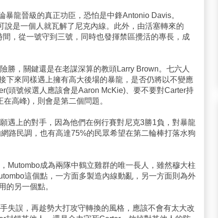
暴龍晉級的真正功臣，恐怕是中鋒Antonio Davis。
籃板，可說是一個人就瓦解了尼克內線。此外，由活塞轉來的
限的上場時間，從一號守到三號，同時也發揮禁區攪活的專長，成
，關鍵還是在老謀深算的教頭Larry Brown。七六人
成功，接下來同樣遇上擁有高大後場的暴龍，是否仍將以不變應
頭號候選人應該會是Aaron McKie)、要不要對Carter持
lds近況正在高峰)，則會是第二個問題。
願遇上的對手，因為他們在例行賽對尼克3勝1負，對暴龍
的網路民調，也有高達75%的民眾希望在第二輪棒打落水狗
Mutombo成為兩隊中鶴立雞群的唯一長人，雖然穆大柱
tombo這個點，一方面多製造內線動亂，另一方面則為外
以利用的另一個點。
手失誤，再趁勢大打攻守轉換的風格，應該不會有太大改