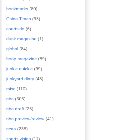
bookmarks
(80)
China Times
(93)
courtside
(6)
dunk magazine
(1)
global
(84)
hoop magazine
(89)
junkie quickie
(99)
junkyard diary
(43)
misc
(110)
nba
(305)
nba draft
(25)
nba preview/review
(41)
ncaa
(238)
sports vision
(11)