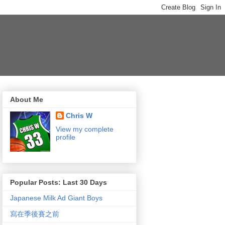
About Me
Chris W
View my complete
profile
Popular Posts: Last 30 Days
Japanese Milk Ad Giant Boys
寫在季後賽之前