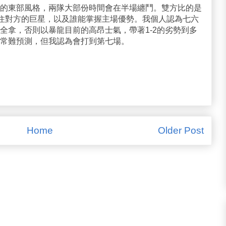
的東部風格，兩隊大部份時間會在半場纏鬥。雙方比的是
鎖住對方的巨星，以及誰能掌握主場優勢。我個人認為七六
全拿，否則以暴龍目前的高昂士氣，帶著1-2的劣勢到多
常難預測，但我認為會打到第七場。
Home
Older Post