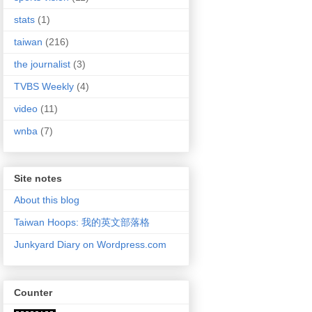
stats
(1)
taiwan
(216)
the journalist
(3)
TVBS Weekly
(4)
video
(11)
wnba
(7)
Site notes
About this blog
Taiwan Hoops: 我的英文部落格
Junkyard Diary on Wordpress.com
Counter