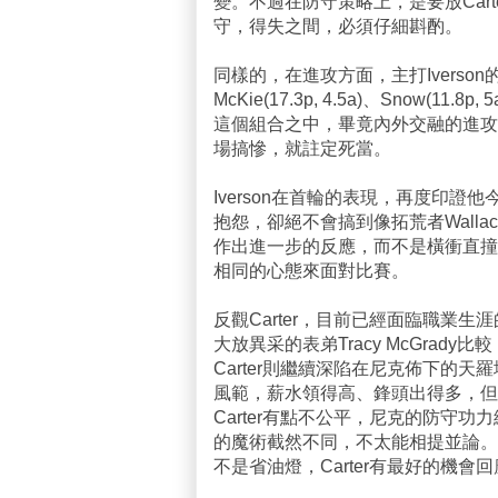
變。不過在防守策略上，是要放Cart
守，得失之間，必須仔細斟酌。
同樣的，在進攻方面，主打Ivers
McKie(17.3p, 4.5a)、Sno
這個組合之中，畢竟內外交融的進攻
場搞慘，就註定死當。
Iverson在首輪的表現，再度印
抱怨，卻絕不會搞到像拓荒者Wall
作出進一步的反應，而不是橫衝直撞了
相同的心態來面對比賽。
反觀Carter，目前已經面臨職業
大放異采的表弟Tracy McGrad
Carter則繼續深陷在尼克佈下的天羅
風範，薪水領得高、鋒頭出得多，但
Carter有點不公平，尼克的防守功
的魔術截然不同，不太能相提並論。然
不是省油燈，Carter有最好的機會