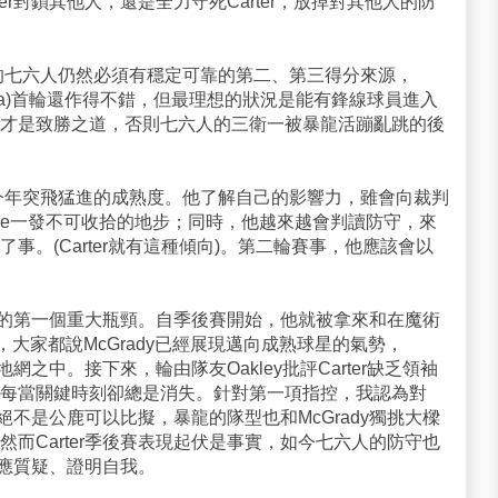
er封鎖其他人，還是全力守死Carter，放掉對其他人的防
on的七六人仍然必須有穩定可靠的第二、第三得分來源，
w(11.8p, 5a)首輪還作得不錯，但最理想的狀況是能有鋒線球員進入
才是致勝之道，否則七六人的三衛一被暴龍活蹦亂跳的後
證他今年突飛猛進的成熟度。他了解自己的影響力，雖會向裁判
ace一發不可收拾的地步；同時，他越來越會判讀防守，來
事。(Carter就有這種傾向)。第二輪賽事，他應該會以
生涯的第一個重大瓶頸。自季後賽開始，他就被拿來和在魔術
y比較，大家都說McGrady已經展現邁向成熟球星的氣勢，
地網之中。接下來，輪由隊友Oakley批評Carter缺乏領袖
每當關鍵時刻卻總是消失。針對第一項指控，我認為對
力絕不是公鹿可以比擬，暴龍的隊型也和McGrady獨挑大樑
而Carter季後賽表現起伏是事實，如今七六人的防守也
回應質疑、證明自我。