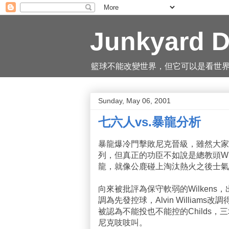
Junkyard D
籃球不能改變世界，但它可以是看世界的一
Sunday, May 06, 2001
七六人vs.暴龍分析
暴龍爆冷門擊敗尼克晉級，雖然大家都說是
列，但真正的功臣不如說是總教頭Wi
龍，就像公鹿碰上淘汰熱火之後士氣
向來被批評為保守軟弱的Wilkens
調為先發控球，Alvin Willia
被認為不能投也不能控的Childs，三
尼克吱吱叫。