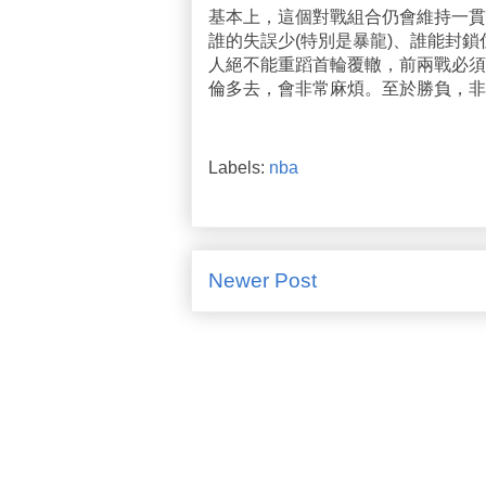
基本上，這個對戰組合仍會維持一貫
誰的失誤少(特別是暴龍)、誰能封
人絕不能重蹈首輪覆轍，前兩戰必須
倫多去，會非常麻煩。至於勝負，非
Labels:
nba
Newer Post