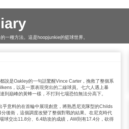
iary
種方法。這是hoopjunkie的籃球世界。
Oakley的一句話驚醒Vince Carter，挽救了整個系
lkens，以及一票表現突出的二線球員。七六人遇上暴
達到巔峰的黃蜂一樣，不打到七場恐怕無法分高下。
，出乎意料的在首輪中展現創意，將熟悉尼克隊型的Childs
ms改調得分後衛，這個調度改變了整個對戰的結果。在尼克時代
場球交出11.8分、6.4助攻的成績，AW則有17.4分，砍得