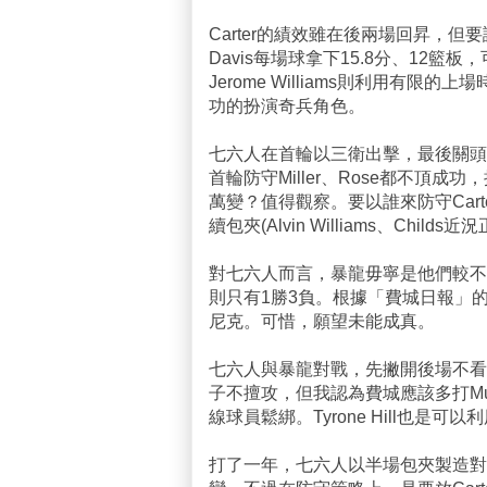
Carter的績效雖在後兩場回昇，但要論
Davis每場球拿下15.8分、12
Jerome Williams則利用有
功的扮演奇兵角色。
七六人在首輪以三衛出擊，最後關頭險勝
首輪防守Miller、Rose都不頂
萬變？值得觀察。要以誰來防守Carter(
續包夾(Alvin Williams、Chi
對七六人而言，暴龍毋寧是他們較不
則只有1勝3負。根據「費城日報」
尼克。可惜，願望未能成真。
七六人與暴龍對戰，先撇開後場不看，
子不擅攻，但我認為費城應該多打Mu
線球員鬆綁。Tyrone Hill也是可
打了一年，七六人以半場包夾製造對