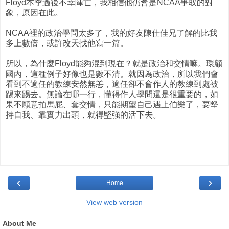
Floyd本季過後不幸陣亡，我相信他仍會是NCAA爭取的對
象，原因在此。
NCAA裡的政治學問太多了，我的好友陳仕佳兄了解的比我
多上數倍，或許改天找他寫一篇。
所以，為什麼Floyd能夠混到現在？就是政治和交情嘛。環顧
國內，這種例子好像也是數不清。就因為政治，所以我們會
看到不適任的教練安然無恙，適任卻不會作人的教練到處被
踢來踢去。無論在哪一行，懂得作人學問還是很重要的，如
果不願意拍馬屁、套交情，只能期望自己遇上伯樂了，要堅
持自我、靠實力出頭，就得堅強的活下去。
‹
›
Home
View web version
About Me