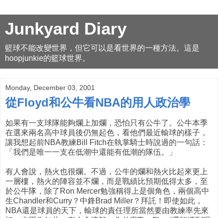
Junkyard Diary
籃球不能改變世界，但它可以是看世界的一種方法。這是
hoopjunkie的籃球世界。
Monday, December 03, 2001
從Floyd和公牛看NBA的用人政治學
如果有一支球隊能夠爛上加爛，恐怕只有公牛了。公牛本季
在選來兩名高中球員後仍無起色，看他們最近輸球的樣子，
讓我想起前NBA教練Bill Fitch在執掌騎士時說過的一句話：
「我們是唯一一支在低潮中還能有低潮的隊伍。」
有人會說，熱火也很爛。不過，公牛的爛和熱火比起來更上
一層樓，熱火的陣容並不爛，而是戰績比預期低得太多，至
於公牛隊，除了Ron Mercer勉強稱得上是個角色，兩個高中
生Chandler和Curry？中鋒Brad Miller？拜託！即使如此，
NBA還是球員的天下，輸球的責任理所當然要由教練率先來