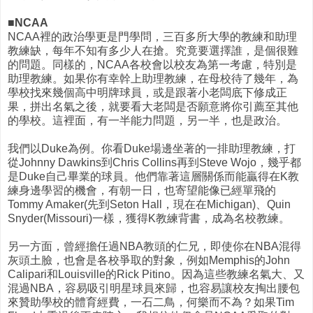
■NCAA
NCAA裡的政治學更是門學問，三百多所大學的教練和助理
教練缺，每年不知有多少人在搶。究竟要選擇誰，是個很難
的問題。同樣的，NCAA各校會以校友為第一考慮，特別是
助理教練。如果你有幸幹上助理教練，在母校待了幾年，為
學校找來幾個高中明牌球員，或是跟著小老闆底下修成正
果，拼出名氣之後，就要看大老闆是否願意將你引薦至其他
的學校。這裡面，有一半能力問題，另一半，也是政治。
我們以Duke為例。你看Duke場邊坐著的一排助理教練，打
從Johnny Dawkins到Chris Collins再到Steve Wojo，幾乎都
是Duke自己畢業的球員。他們靠著這層關係而能贏得在K教
練身邊學習的機會，有朝一日，也寄望能像已經單飛的
Tommy Amaker(先到Seton Hall，現在在Michigan)、Quin
Snyder(Missouri)一樣，獲得K教練背書，成為名校教練。
另一方面，曾經擔任過NBA教頭的仁兄，即使你在NBA混得
灰頭土臉，也會是各校爭取的對象，例如Memphis的John
Calipari和Louisville的Rick Pitino。因為這些教練名氣大、又
混過NBA，容易吸引明星球員來歸，也容易讓校友掏出腰包
來贊助學校的體育經費，一石二鳥，何樂而不為？如果Tim