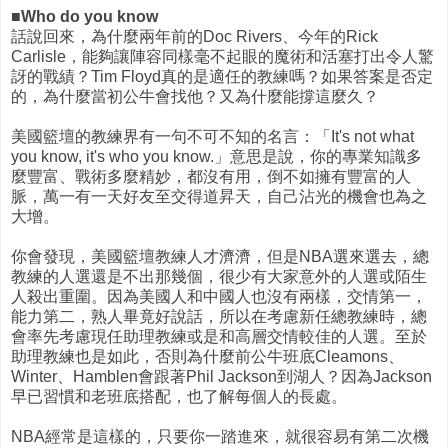
■Who do you know
話說回來，為什麼兩年前的Doc Rivers、今年的Rick
Carlisle，能夠讓陣容同樣毫不起眼的魔術和活塞打出令人驚
訝的戰績？Tim Floyd真的是適任的教練嗎？如果答案是否定
的，為什麼當初公牛會找他？又為什麼能撐這麼久？
美國籃壇的教練界有一句不可不知的名言：「It's not what
you know, it's who you know.」意思是說，你的專業知識多
麼豐富、戰術多麼精妙，都沒有用，倒不如擁有豐富的人
脈，萬一有一天好友至交得道昇天，自己沾光的機會也為之
大增。
你會發現，美國籃壇教練人才濟濟，但是NBA選來選去，總
教練的人選還是不出那幾個，很少有大家意外的人選或陌生
人殺出重圍。因為美國人和中國人也沒有兩樣，交情第一，
能力第二，熟人畢竟好說話，所以在考慮新任總教練時，總
會率先考慮現任助理教練或是和高層交情較佳的人選。至於
助理教練也是如此，否則為什麼前公牛班底Cleamons、
Winter、Hamblen會跟著Phil Jackson到湖人？因為Jackson
早已習慣和老班底搭配，也了解每個人的長處。
NBA經常是這樣的，只要你一踏進來，就很容易有第二次機