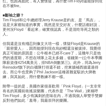
扛。也因為如此，有人會懷疑，為什麼Tim Floyd還能撐到現
在不被fire。
■斷袖之癖？
Tim Floyd和公牛總經理Jerry Krause是釣友、是「馬吉」，
這是大家都知道的事實，既然是至交好友，什麼話都好說，
更何況Floyd「看起來」確實很認真，不是混吃等死之類的
人。
但我還是沒有殘忍到像文大培一樣，懷疑Floyd是Krause的
「親密愛人」，因而能撐到現在烏紗帽還沒被拔掉。我覺得
真正可能的原因是：公牛根本已經不care了，這幾年只是他
們的過度期，不想在球隊上花太多錢，省錢第一(公牛本季團
隊薪資僅4254萬美元，排NBA倒數第三)。此外，同為Jerry
Reinsdorf旗下的白襪隊打得還不錯，挖東牆補西牆還過得
去。而公牛也受夠了Phil Jackson這種甚難駕馭的大牌教
練，與其如此，用什麼教練不都一樣。
附帶一提的是，美國作家很喜歡用「Pink Floyd」(一支非常
有名的英國前衛搖滾樂團，代表作是「The Wall」)來稱呼
Tim Floyd，多少有諷刺的意味在內，不過我個人舉雙手雙腳
反對他們如此「羞辱」我最崇拜的樂團。