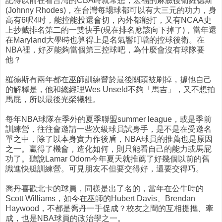
記得以前在看台灣的CBA時就常想，宏福的麻臉後衛羅德斯
(Johnny Rhodes)，在台灣每場球都可以有大三元的功力，身
高有6呎4吋，能控能投還會切，內外都能打，又有NCAA史
上抄截排名第二的一雙快手(現在排名應該向下掉了)，當年還
在Maryland大學時也算得上是名氣響叮噹的控球後衛。在
NBA裡，好歹能夠當個第三控球吧，為什麼會沒有球隊要
他？
羅德斯有兩年都在巫師訓練營於最後關頭被刷掉，據他自己
的解釋是，他和總經理Wes Unseld不夠「馬吉」，又不想拍
馬屁，所以最後光榮犧牲。
每年NBA球隊在季外的夏季聯盟summer league，或是季前
訓練營，往往會邀請一些次級球員試身手，是不是在受邀名
單之中，除了以本身實力作後盾，NBA球員的推薦也是原因
之一。贏得了機會，造化如何，則只能看自己的能力或馬屁
功了。聽說Lamar Odom今年夏天就推薦了好幾個以前的舊
識進快艇訓練營。可見朋友不但要交得好，還要交得巧。
喬丹喜歡北卡的球員，同樣是出了名的，當年在公牛時的
Scott Williams，如今在巫師的Hubert Davis、Brendan
Haywood，不都是喬丹一手促成？校友之間的互相提攜、牽
成，也是NBA球員的政治學之一。