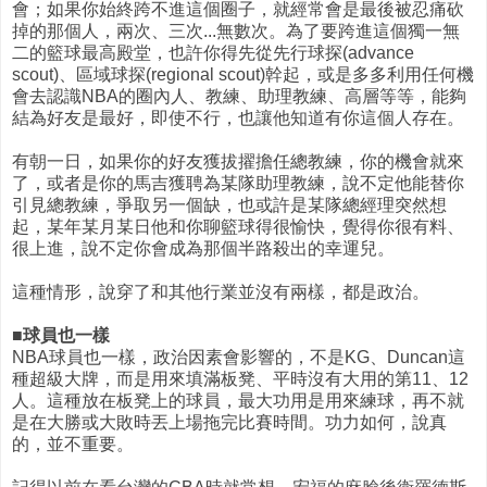
會；如果你始終跨不進這個圈子，就經常會是最後被忍痛砍
掉的那個人，兩次、三次...無數次。為了要跨進這個獨一無
二的籃球最高殿堂，也許你得先從先行球探(advance
scout)、區域球探(regional scout)幹起，或是多多利用任何機
會去認識NBA的圈內人、教練、助理教練、高層等等，能夠
結為好友是最好，即使不行，也讓他知道有你這個人存在。
有朝一日，如果你的好友獲拔擢擔任總教練，你的機會就來
了，或者是你的馬吉獲聘為某隊助理教練，說不定他能替你
引見總教練，爭取另一個缺，也或許是某隊總經理突然想
起，某年某月某日他和你聊籃球得很愉快，覺得你很有料、
很上進，說不定你會成為那個半路殺出的幸運兒。
這種情形，說穿了和其他行業並沒有兩樣，都是政治。
■球員也一樣
NBA球員也一樣，政治因素會影響的，不是KG、Duncan這
種超級大牌，而是用來填滿板凳、平時沒有大用的第11、12
人。這種放在板凳上的球員，最大功用是用來練球，再不就
是在大勝或大敗時丟上場拖完比賽時間。功力如何，說真
的，並不重要。