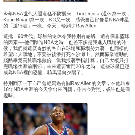
今年NBA世代大退潮猛不防襲來，Tim Duncan退休寫一次，
Kobe Bryant寫一次，KG又一次，感覺自己好像是NBA球星
的「送行者」一樣。今天，輪到了Ray Allen。
這批「96世代」球星的退休令我特別有感觸，還有個非籃球
的因素──他們踏進NBA之時，也差不多是我進入職場的時
候，我們就這麼奇妙的各自在球場和職場努力著，也同樣的
希望出人頭地，不要被後浪打死在沙灘上。然而職業運動的
殘酷畢竟高於職場數倍，當我扳著手指計算，自己大概只打
完職場生涯前兩節，未來還要奮鬥20年之時，這些球星已經
成為NBA裡的恐龍，騎馬邁向夕陽了。
特別翻了一下自己曾經寫過有關Ray Allen的文章，在他結束
18年NBA生涯的今天拿出來回顧，作古今對照，或許也是個
趣味。