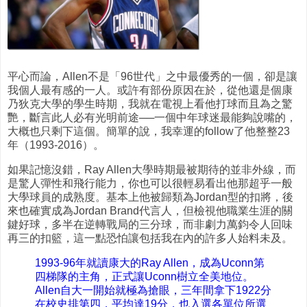
平心而論，Allen不是「96世代」之中最優秀的一個，卻是讓
我個人最有感的一人。或許有部份原因在於，從他還是個康
乃狄克大學的學生時期，我就在電視上看他打球而且為之驚
艷，斷言此人必有光明前途──一個中年球迷最能夠說嘴的，
大概也只剩下這個。簡單的說，我幸運的follow了他整整23
年（1993-2016）。
如果記憶沒錯，Ray Allen大學時期最被期待的並非外線，而
是驚人彈性和飛行能力，你也可以很輕易看出他那超乎一般
大學球員的成熟度。基本上他被歸類為Jordan型的扣將，後
來也確實成為Jordan Brand代言人，但檢視他職業生涯的關
鍵好球，多半在逆轉戰局的三分球，而非劇力萬鈞令人回味
再三的扣籃，這一點恐怕讓包括我在內的許多人始料未及。
1993-96年就讀康大的Ray Allen，成為Uconn第
四梯隊的主角，正式讓Uconn樹立全美地位。
Allen自大一開始就極為搶眼，三年間拿下1922分
在校史排第四，平均達19分，也入選各單位所選