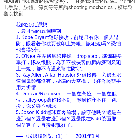
和Allan Houston的投籃姿勢，一直是我推崇的對象。他們的
出手點、肢體、節奏等等所謂shooting mechanics，標準到
難以挑剔。
我的2001遐想
．最可怕的五個時刻
1. Kobe Bryant運球快攻，前場只有你一個人退
防，眼看著你就要被印上海報。該犯規嗎？恐怕
他會得3分。
2. O'Neal在左邊底線接球，drop step，準備翻身
單打，隊友很賤，為了不被俠客的肥肉擠到又犯
上一規，都不肯過來幫忙防守。
3. Ray Allen, Allan Houston外線接傳，旁邊五呎
連個鬼影都沒有，標準的大空檔，只好合起雙手
用力祈禱。
4. Duncan/Robinson，一個在高位，一個在低
位，alley-oop讓你接不到，翻身你守不住，跳
投，你又碰不到球。
5. Jason Kidd運球直奔前場，該守他嗎？還是左
邊那個？還是右邊那個？還是跟在Kidd後面那
個？算了，直接犯規好了。
──〈垃圾場雜記（1）〉，2001年1月