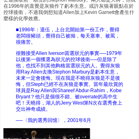
在1996年的直覺是灰狼作了虧本生意。或許灰狼著眼點在於
控球後衛，不過我倒想知道Allen加上Kevin Garnett會產生什
麼樣的化學效應。
■1996年：退伍，上台北開始第一份工作，覺得
老闆很豬頭，覺得自己被拗，每天塞車、被罵，
很痛苦。
很難接受Allen Iverson當選狀元的事實──1979年
以後第一個獲選為狀元的控球後衛──但是除了
他，也找不到其他夠格當選狀元的人。覺得灰狼
用Ray Allen去換Stephon Marbury是虧本生意，
未來一定會後悔。現在我是不曉得灰狼是不是後
悔，但Steph已經不在灰狼是事實。當年最欣賞的
球員是Ray Allen與Shareef Abdur-Rahim，Kobe
Bryant？他只是個很不錯、被overrate的高中生
吧！天曉得，湖人的Jerry West第N次在選秀會上
交出神奇成績。
──〈我的選秀回憶〉，2001年6月