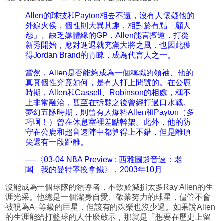
Allen的球技和Payton相去不遠，沒有人懷疑他的
外線火侯，個性則大異其趣，相對於有點「顧人
怨」、缺乏媒體緣的GP，Allen能言擅道，打從
新秀開始，應對進退就充滿大將之風，也因此獲
得Jordan Brand的青睞，成為代言人之一。
當然，Allen是否能夠成為一個稱職的領袖、他的
真實個性究竟如何，是有人打上問號的。在公鹿
時期，Allen和Cassell、Robinson的相處，稱不
上非常融洽，甚至在拆夥之後曾經打過口水戰。
夢幻五隊時期，則曾有人爆料Allen和Payton（多
巧啊！）曾在休息室裡差點幹架。此外，他的防
守在公鹿和超音速陣中都算得上不錯，但是離頂
尖還有一段距離。
──〈03-04 NBA Preview : 西雅圖超音速：老
闆，我的曼特寧換拿鐵〉，2003年10月
沒能成為一個球隊的領導者，不致於減損太多Ray Allen的生
涯光采。他總是一個潔身自愛、敬業努力的球星，儘管不會
被視為A+等級的巨星，但該有的殊榮也沒少過。如果說Allen
的生涯能給打籃球的人什麼啟示，那就是「想要在歷史上留