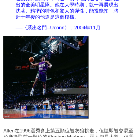
出的全美明星隊。他在大學時期，就一再展現出
沈著、精準的特色和驚人的彈性，能投能扣，將
近十年後的他還是這個模樣。
──〈系出名門─Uconn〉，2004年11月
Allen在1996選秀會上第五順位被灰狼挑走，但隨即被交易至
公鹿換取前一順位的Stephon Marbury。兩人都是大將，但我