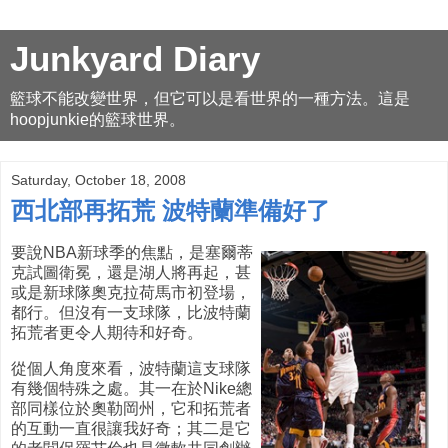
Junkyard Diary
籃球不能改變世界，但它可以是看世界的一種方法。這是
hoopjunkie的籃球世界。
Saturday, October 18, 2008
西北部再拓荒 波特蘭準備好了
要說NBA新球季的焦點，是塞爾蒂
克試圖衛冕，還是湖人將再起，甚
或是新球隊奧克拉荷馬市初登場，
都行。但沒有一支球隊，比波特蘭
拓荒者更令人期待和好奇。
從個人角度來看，波特蘭這支球隊
有幾個特殊之處。其一在於Nike總
部同樣位於奧勒岡州，它和拓荒者
的互動一直很讓我好奇；其二是它