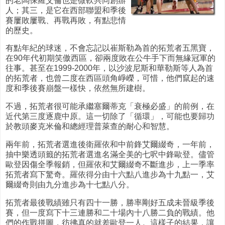
的老闆保羅艾倫也是微軟共同創辦
人；其三，是它在西部聯盟和季後
賽屢敗屢戰、再戰再敗，有點悲情
的歷史。
有點年紀的球迷，不會忘記以崔斯勒為首的拓荒者五黑寶，
在90年代初期笑傲西區，卻兩度敗在公牛手下而無緣冠軍的
往事。甚至在1999-2000年，以沙波尼斯和華勒斯等人為首
的拓荒者，也曾二度在西區頭角崢嶸，可惜，他們竄起的速
度和季後賽崩盤一樣快，依然無所建樹。
不過，拓荒者很可能承繼塞爾蒂克「衰極必盛」的前例，在
近代第三度逐鹿中原。這一切除了「循環」，可能也要歸功
於教頭麥克米倫和總經理普萊查的耐心和智慧。
兩年前，拓荒者選進後衛羅依和中前鋒艾爾綴奇，一年前，
抽中樂透頭籤的拓荒者選進名滿全美的七呎中鋒歐登。儘管
歐登因傷全季報銷，但羅依和艾爾綴奇不斷進步，上一季率
拓荒者寫下驚奇。羅依得分由十六點八進步為十九點一，艾
爾綴奇則由九分進步為十七點八分。
拓荒者最後戰績雖只有四十一勝，勝率剛好五成未晉級季後
賽，但一度寫下十三連勝和二十場內十八勝二負的戰績。他
們的作戰拼圖，彷彿真的就差歐登一人。這樣子的結果，讓