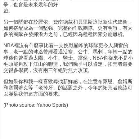
爭，也會是未來幾年的好
戲。
另一個關鍵在於羅依、費南德茲和貝里斯這批新生代鋒衛，
如何搭配成為一個堅強、完整的作戰團隊。史有明證，有太
多的團隊在發揮潛力之前，已經因為種種因素分崩離析。
NBA裡沒有什麼事比看一支挑戰巔峰的球隊更令人興奮的
事，老一點的球迷曾經看過活塞、公牛、馬刺，年輕一點的
球迷也曾看過太陽、小牛、騎士。當然，NBA也從來不是小
毛頭能夠攻下江山的聯盟，我們幾乎可以肯定，拓荒者還要
交很多學費，沒有兩三年絕對無力攻頂。
但如果你和我一樣喜歡尋找新鮮感，在注意布萊恩、詹姆斯
和塞爾蒂克等「老掉牙」的話題之外，今年的拓荒者應該可
以滿足我們這方面的要求。
(Photo source: Yahoo Sports)