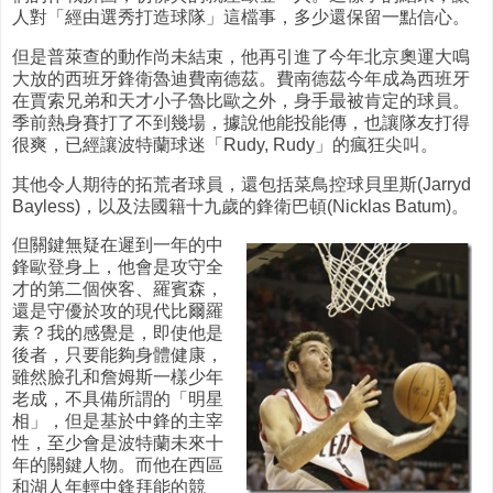
人對「經由選秀打造球隊」這檔事，多少還保留一點信心。
但是普萊查的動作尚未結束，他再引進了今年北京奧運大鳴
大放的西班牙鋒衛魯迪費南德茲。費南德茲今年成為西班牙
在賈索兄弟和天才小子魯比歐之外，身手最被肯定的球員。
季前熱身賽打了不到幾場，據說他能投能傳，也讓隊友打得
很爽，已經讓波特蘭球迷「Rudy, Rudy」的瘋狂尖叫。
其他令人期待的拓荒者球員，還包括菜鳥控球貝里斯(Jarryd
Bayless)，以及法國籍十九歲的鋒衛巴頓(Nicklas Batum)。
但關鍵無疑在遲到一年的中
鋒歐登身上，他會是攻守全
才的第二個俠客、羅賓森，
還是守優於攻的現代比爾羅
素？我的感覺是，即使他是
後者，只要能夠身體健康，
雖然臉孔和詹姆斯一樣少年
老成，不具備所謂的「明星
相」，但是基於中鋒的主宰
性，至少會是波特蘭未來十
年的關鍵人物。而他在西區
和湖人年輕中鋒拜能的競