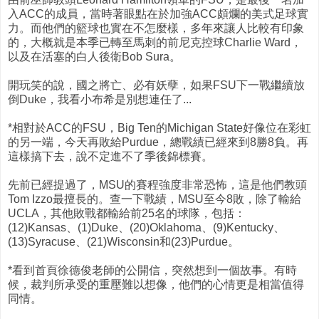
入ACC的成員，當時著眼點在於加強ACC頗爛的美式足球實
力。而他們的籃球也實在不怎麼樣，多年來讓人比較有印象
的，大概就是本季已轉至馬刺的前尼克控球Charlie Ward，
以及在活塞的白人後衛Bob Sura。
開玩笑的說，國之將亡、必有妖孽，如果FSU下一戰繼續放
倒Duke，我看小布希是別想連任了...
*相對於ACC的FSU，Big Ten的Michigan State好像位在彩虹
的另一端，今天再敗給Purdue，總戰績已經來到8勝8負。再
這樣搞下去，說不定進不了季後錦標賽。
先前已經提過了，MSU的賽程強度非常恐怖，這是他們教頭
Tom Izzo最擅長的。查一下戰績，MSU至今8敗，除了輸給
UCLA，其他敗戰都輸給前25名的球隊，包括：
(12)Kansas、(1)Duke、(20)Oklahoma、(9)Kentucky、
(13)Syracuse、(21)Wisconsin和(23)Purdue。
*看到首頁徐德俊老師的公開信，突然想到一個故事。有時
候，裁判所承受的重壓難以想像，他們的心情更是相當值得
同情。