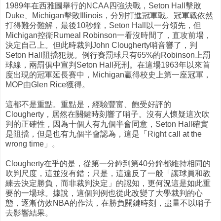
1989年在西雅圖舉行的NCAA四強決戰，Seton Hall擊敗
Duke、Michigan擊敗Illinois，分別打進冠軍戰。冠軍戰依然
打得難分難解，最後10秒鐘，Seton Hall以一分領先，但
Michigan控衛Rumeal Robinson一看沒時間了，直攻前場，
決定自己上。但此時裁判John Clougherty哨音響了，判
Seton Hall阻擋犯規。例行賽罰球只有65%的Robinson上罰
球線，兩罰俱中宣判Seton Hall死刑。在這場1963年以來首
度出現的冠軍延長賽中，Michigan贏得校史上第一座冠軍，
MOP由Glen Rice獲得。
這都不是重點。重點是，經驗豐富、飽受好評的
Clougherty，居然在關鍵時刻響了哨子。沒有人懷疑這次吹
判的正確性，因為十個人有九個半會同意，Seton Hall確實
是阻擋，但是也有九個半會認為，這是「Right call at the
wrong time」。
Clougherty在乎的是，從第一分鐘到第40分鐘都維持相同的
吹判尺度，這並沒有錯；只是，這違反了一般「讓球員和教
練去決定勝負，而非裁判決定」的認知，更何況這是如此重
要的一場球。據說，這個判例也從此改變了大學裁判的心
態，逐漸仿效NBA的作法，在勝負關鍵時刻，盡量不以哨子
去影響結果。