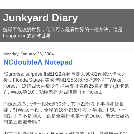
Junkyard Diary
籃球不能改變世界，但它可以是看世界的一種方法。這是
hoopjunkie的籃球世界。
Monday, January 26, 2004
NCdoubleA Notepad
*Surprise, surprise !! 繼1/22在延長賽以90-81作掉北卡大之
後，Florida State在美國時間1/25又以75-70幹掉了Wake
Forest，短短四天內爆冷作掉兩支排名前25名的隊伍(北卡第
7，Wake第10)，功臣都是大四後衛Tim Pickett。
Pickett在對北卡一役砍進30分，其中22分在下半場和延長
賽，對Wake一役，全場的18分都集中在下半場。FSU下一
個對手？不是別人，正是全美排名第一的Duke。老天會給我
們第三個驚奇嗎？
由前巫師教頭Leonard Hamilton領軍的FSU，是最後一名加