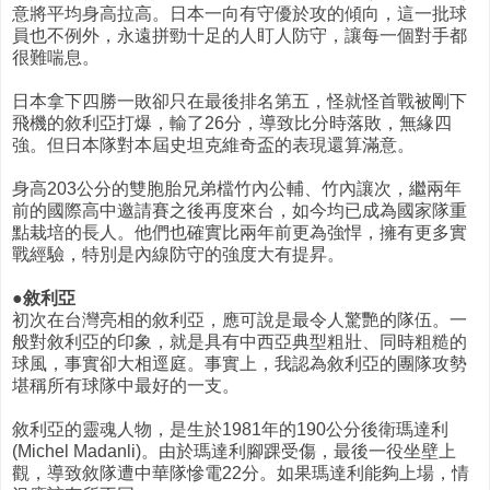
意將平均身高拉高。日本一向有守優於攻的傾向，這一批球
員也不例外，永遠拼勁十足的人盯人防守，讓每一個對手都
很難喘息。
日本拿下四勝一敗卻只在最後排名第五，怪就怪首戰被剛下
飛機的敘利亞打爆，輸了26分，導致比分時落敗，無緣四
強。但日本隊對本屆史坦克維奇盃的表現還算滿意。
身高203公分的雙胞胎兄弟檔竹內公輔、竹內讓次，繼兩年
前的國際高中邀請賽之後再度來台，如今均已成為國家隊重
點栽培的長人。他們也確實比兩年前更為強悍，擁有更多實
戰經驗，特別是內線防守的強度大有提昇。
●敘利亞
初次在台灣亮相的敘利亞，應可說是最令人驚艷的隊伍。一
般對敘利亞的印象，就是具有中西亞典型粗壯、同時粗糙的
球風，事實卻大相逕庭。事實上，我認為敘利亞的團隊攻勢
堪稱所有球隊中最好的一支。
敘利亞的靈魂人物，是生於1981年的190公分後衛瑪達利
(Michel Madanli)。由於瑪達利腳踝受傷，最後一役坐壁上
觀，導致敘隊遭中華隊慘電22分。如果瑪達利能夠上場，情