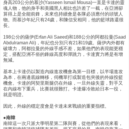
身高203公分的慕沙(Yasseen Ismail Mousa)一直是卡達的靈
魂人物，他的身手和美國黑人相比也許差了一截，在亞洲卻
算得上是全能前鋒，未來也持續會是各隊必須應付的頭號人
物。而慕沙年紀只有24歲，和陳信安相同，他的籃球路還很
長。
198公分的薩伊(Erfan Ali Saeed)和188公分的阿都拉曼(Saad
Abdulraman Ali)，年紀也分別只有21和19歲。薩伊內外都有
破壞力，阿都拉曼的外線手感不差，如果他們的表現能更穩
定，搭配亞洲不俗的鋒線高度和彈跳力，卡達實力將是有增
無減。
基本上卡達仍以製造內線進攻機會為第一目標，以半場進攻
為本，在兩邊底線轉移，伺機單打或製造包夾後的外線投籃
機會。卡達的阿契里斯腿仍在外線，一旦外線失靈，對手又
在內線布下重兵，比賽就很難打。卡達爆冷敗給日本一役，
就是明證。
因此，外線的穩定度會是卡達未來戰績的重要指標。
●南韓
南韓這一次只派大學明星第二隊與賽，從他們的表現來看，