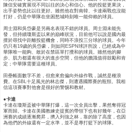
陳信安確實展現不同以往的決心和信心。他的投籃更果決，
出手姿勢也比以往更好。雖然他在對南韓、卡達兩戰也沒能
打好，仍是中華隊在坐困愁城時刻唯一能仰賴的球員。
周士淵和吳岱豪是另兩名表現不錯的球員。周士淵未能先
發，但持續瓊斯盃以來的巔峰狀況，目前他可以說是國內最
擅於尋找中距離投籃機會，同時不浪投三分球的球員。今年
仍只有19歲的吳岱豪，則如同ESPN球評所說，已經成為中
華隊唯一能夠、敢於在禁區單打攪和的球員。雖然他的腳
步、肌力都還有很大的進步空間，但他的膽識值得鼓勵和肯
定；中華隊需要這種球員。
田壘帳面數字不差，但愈來愈偏向外線作戰，誠然是種浪
費。在SBL十足風光的林志傑，則遭遇國際賽的瓶頸。我相
信這項賽事對他會是很好的警惕和教材。
●卡達
卡達在瓊斯盃被中華隊打爆，這一次全員出擊，果然奪得冠
軍而歸。卡達在美國教練史提賓的帶領下也有好幾年，在亞
洲賽的成績逐漸爬昇，擠入列強之林，靠的除了高度，也因
為他們的外線還有一定水準，並不是專打籃下的球隊。