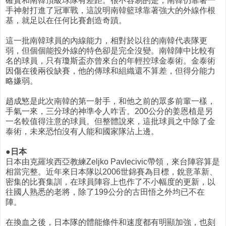
確實和南韓頂級球隊有差距。很不容易的是，南韓仍靠著一
手神射打進了冠軍戰，這說明南韓籃球靠著強大的外線作根
基，就足以在任何比賽創造奇蹟。
這一批南韓球員的內線能力，相對於以往的南韓代表隊更
弱，但個個能投外線的特色卻是完全沒變。南韓陣中比較有
名的球員，只有瓊斯盃亦曾來台的年輕控球金泰術。金泰術
因傷在後兩役缺賽，他的傳球和組織還不算差，但得分能力
略嫌弱。
趙成慜是此次南韓的第一射手，和他之前的眾多前輩一樣，
手氣一來，三分球的神準令人咋舌。200公分的姜恩植是另
一名較值得注意的球員。但整體說來，這批球員之中除了金
泰術，未來恐怕沒有人能和國家隊沾上邊。
●日本
日本由克羅埃西亞教練Zeljko Pavlecivic帶領，來台陣容算是
相當完整。近年來日本隊以2006世錦賽為目標，銳意革新、
密集的比賽集訓，在球員陣容上也作了不小幅度的更新，以
往國人熟悉的老將，除了199公分的古田悟之外均已不在
陣。
在換血之後，日本隊的體能條件和速度都有明顯加強，也刻