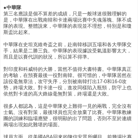
●中華隊
第三名應該是個不算差的成績，只是一般球迷很難理解的
是，中華隊在出戰南韓和卡達兩場比賽中失魂落魄、隊不成
隊的表現。整體說來，中華隊的表現並不理想，特別是和瓊
斯盃比起來。
中華隊在史坦克維奇盃之前，赴南韓移訓五場和各大學隊交
手，結果是二勝三負。中華隊的表現據說受氣溫影響太大，
而且是以賽代訓的狀況，所以算不得準。
對印度和科威特的大勝，當然不值得大書特書。中華隊真正
的考驗，在預賽最後一役對南韓。很可惜的，中華隊居然在
該役毫無章法，攻守失序，分別被南韓打出17-0和16-0攻
勢，終場大敗。對卡達一役，進攻同樣陷入瓶頸，防守上也
依然對卡達的高大鋒線毫無對策，終場還是大敗。
很多人都認為，這是中華隊史上難得一見的兩戰，完全沒有
士氣、沒有對策，最後球員也完全放棄了比賽。中華隊教練
團的訓練和臨場應變，很明顯的出了問題，否則不至於連續
兩場出現如此難堪的場面。
球員方面，從美國ABA回來的陳信安眾所矚目，前幾場比賽