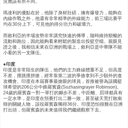
況應該有所不同。
瑪達利的優點在於，他除了身材壯碩，擁有爆發力，能夠在
內線作戰之外，他還有非常精準的外線能力，前三場比賽平
均在30分上下，可見他的得分功力和破壞力。
而敘利亞的半場攻勢非常講究快速的傳導，隨時維持順暢的
流動和跑位，因此能夠看來輕鬆的製造出投籃空檔。親眼見
證之後，我相信未來在亞洲的戰場上，敘利亞是中華隊不能
小看的另一支隊伍。
●印度
印度是非常陌生的隊伍，他們的主力鋒線體重不足，但高度
不差，擅跳擅拼搶，經常靠第二波的爭搶拿到不少額外的進
攻機會。印度在本屆賽事最搶眼的球員，首推被譽為該國籃
球希望的206公分中鋒羅賓森(Sozhasingrayer Robinson)。
24歲的羅賓森一對一單打的腳步不差，中距離、罰球都具有
一定水準，是印度在預賽打出二勝一敗，甚至破天荒打敗南
韓的關鍵人物，該役羅賓森獨得36分。印度恐怕很難在亞洲
打出頭，但羅賓森的未來值得我們繼續觀察下去。