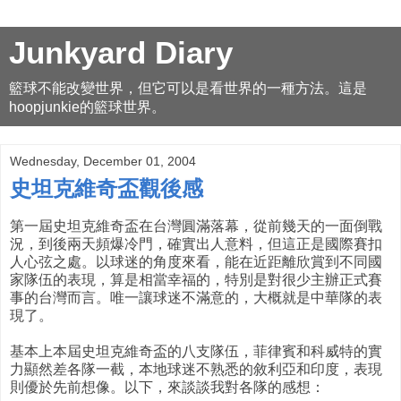
Junkyard Diary
籃球不能改變世界，但它可以是看世界的一種方法。這是
hoopjunkie的籃球世界。
Wednesday, December 01, 2004
史坦克維奇盃觀後感
第一屆史坦克維奇盃在台灣圓滿落幕，從前幾天的一面倒戰
況，到後兩天頻爆冷門，確實出人意料，但這正是國際賽扣
人心弦之處。以球迷的角度來看，能在近距離欣賞到不同國
家隊伍的表現，算是相當幸福的，特別是對很少主辦正式賽
事的台灣而言。唯一讓球迷不滿意的，大概就是中華隊的表
現了。
基本上本屆史坦克維奇盃的八支隊伍，菲律賓和科威特的實
力顯然差各隊一截，本地球迷不熟悉的敘利亞和印度，表現
則優於先前想像。以下，來談談我對各隊的感想：