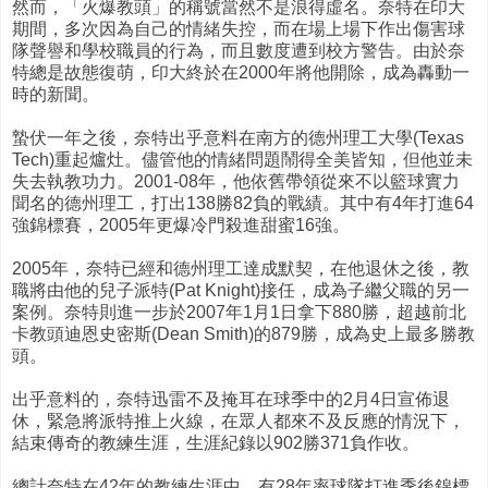
然而，「火爆教頭」的稱號當然不是浪得虛名。奈特在印大
期間，多次因為自己的情緒失控，而在場上場下作出傷害球
隊聲譽和學校職員的行為，而且數度遭到校方警告。由於奈
特總是故態復萌，印大終於在2000年將他開除，成為轟動一
時的新聞。
蟄伏一年之後，奈特出乎意料在南方的德州理工大學(Texas
Tech)重起爐灶。儘管他的情緒問題鬧得全美皆知，但他並未
失去執教功力。2001-08年，他依舊帶領從來不以籃球實力
聞名的德州理工，打出138勝82負的戰績。其中有4年打進64
強錦標賽，2005年更爆冷門殺進甜蜜16強。
2005年，奈特已經和德州理工達成默契，在他退休之後，教
職將由他的兒子派特(Pat Knight)接任，成為子繼父職的另一
案例。奈特則進一步於2007年1月1日拿下880勝，超越前北
卡教頭迪恩史密斯(Dean Smith)的879勝，成為史上最多勝教
頭。
出乎意料的，奈特迅雷不及掩耳在球季中的2月4日宣佈退
休，緊急將派特推上火線，在眾人都來不及反應的情況下，
結束傳奇的教練生涯，生涯紀錄以902勝371負作收。
總計奈特在42年的教練生涯中，有28年率球隊打進季後錦標