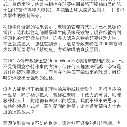
式。舉例來說，他曾被指控在球賽中因暴怒而腳踢自己的兒
子(派特當時為印大球員)，拿花瓶丟印大體育室員工，手掐印
大學生的喉嚨等等。
種種事件發酵的結果表示，奈特的管理方式似乎已不見容於
當代，這和以往老師體罰學生飽受家長歡迎，現在卻被告到
滿頭包的情況極為類似。許多人認為奈特的領導缺乏人性，
簡直就該進入「抓狂管訓班」，這是導致奈特在2000年被印
大以幾近羞辱的「炒魷魚」方式解職的直接原因。
前UCLA傳奇教練伍登(John Wooden)則語帶雙關的表示，他
不見得同意奈特作事的方法，但任何人都無法否認，奈特是
最佳的籃球導師之一，而且在他手底下帶出來的球員，離校
時都焠煉出更強韌的性格。
沒有人能受得了教練非理性的羞辱或肢體動作，但很有趣的
一點是，除了極少數人，曾經在奈特手下效力的球員、助理
教練和人士，對他都有著無比的感激。我們不得不去思考，
奈特的領導方式是「毫無疑問的過當」還是遭受部份人士過
度的渲染放大？
而即使到奈特冷不防的退休，還是無可避免的引起爭議。有