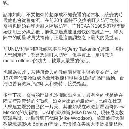
戰。
話雖如此，不要把奈特想像成不知變通的老古板，該變的時
候他也會從善如流。在前20年堅持不交換的盯人防守之後，
奈特也開始在印大融入區域防守。而NCAA於1986-87球季開
始採用三分線之後，他也是適應速度最快的教練之一。印大
陣中的明星球員艾福德，正是這個調整之下最大的受益者。
前UNLV和馬刺隊教練塔堪尼恩(Jerry Tarkanian)曾說，多數
人想到奈特，都會想到盯人防守；但事實上，奈特教導
motion offense的功力，被眾人嚴重的低估。
也因為如此，奈特所參與的教練講習和主辦的夏令營，從
1970年代開始就成為全球教練和球員搶破頭的熱門活動。台
灣也曾有教練拜訪印大和奈特，接受指點。
多年下來，奈特的門徒也逐漸闖出名堂，最有名的就是他在
陸官時期帶領的K教練，如今青出於藍勝於藍，已經在杜克
大學建立屬於自己的一片天。其他如現在執教新墨西哥(New
Mexico)的艾福德、UAB的戴維斯(Mike Davis)、現任尼克教
頭湯馬斯、老鷹教頭伍德森(Mike Woodson)、前華盛頓大學
教練班德(Bob Bender)等等，都慢慢在美國大學籃壇開枝散