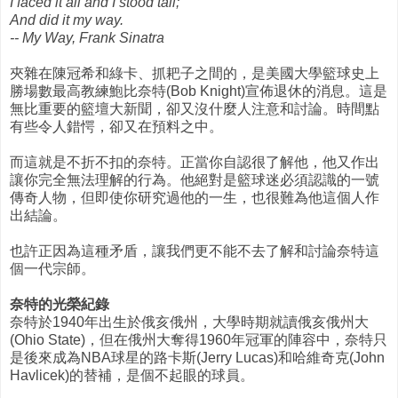
I faced it all and I stood tall;
And did it my way.
-- My Way, Frank Sinatra
夾雜在陳冠希和綠卡、抓耙子之間的，是美國大學籃球史上
勝場數最高教練鮑比奈特(Bob Knight)宣佈退休的消息。這是
無比重要的籃壇大新聞，卻又沒什麼人注意和討論。時間點
有些令人錯愕，卻又在預料之中。
而這就是不折不扣的奈特。正當你自認很了解他，他又作出
讓你完全無法理解的行為。他絕對是籃球迷必須認識的一號
傳奇人物，但即使你研究過他的一生，也很難為他這個人作
出結論。
也許正因為這種矛盾，讓我們更不能不去了解和討論奈特這
個一代宗師。
奈特的光榮紀錄
奈特於1940年出生於俄亥俄州，大學時期就讀俄亥俄州大
(Ohio State)，但在俄州大奪得1960年冠軍的陣容中，奈特只
是後來成為NBA球星的路卡斯(Jerry Lucas)和哈維奇克(John
Havlicek)的替補，是個不起眼的球員。