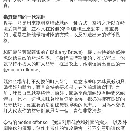
賽。
毫無疑問的一代宗師
數字，只是用來說明奈特成就的一種方式。奈特之所以在籃
壇受到尊重，並不只在於他的900勝和三座冠軍，更重要
的，還是在於他帶領球隊的方式，以及打造出來的球隊風
格。
和同屬於舊學院派的布朗(Larry Brown)一樣，奈特始終堅持
也深信自己的籃球哲學。打從陸官時期開始，在防守上，他
就堅持不換人的盯人防守；在進攻上，他則發展出自己的一
套motion offense。
既然全場都打不交換的盯人防守，這意味著印大球員必須具
備很好的體力，而且奈特的要求是，在季前訓練營開訓之
前，球員自己就要將體力練好，因為季前訓練沒有時間來練
體力。此外，這也意味著球員無論高矮，都必須擁有良好的
防守技巧，更重要的是衝破無數障礙的意志力；因為不交換
盯人代表你的防守對象只有一個，責任非常清楚。
奈特的motion offense，強調利用低位和外圍的擋人，以及外
圍快速的傳導，運作出最佳的進攻機會，並不刻意強調速度