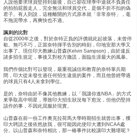
人說他要求球員堅持到最後，自己卻在球季中途就不負責任
的拍拍屁股走人，完全無法和球員交代，是個不折不扣的偽
君子。有人則說，這種離開的方式原本就「非常奈特」，毫
不拖泥帶水，再爽快也不過。
諷刺的比對
自從2000年之後，對於奈特正負的評價就此起彼落，未曾停
歇。無巧不巧，正當奈特揮手告別的時刻，印地安那大學又
出事了。現任印大教練山普森(Kelvin Sampson)，由於違反
諸多招生規定，事後又對校方撒謊，面臨生涯最大的風暴。
我們作個比對可以發現，最重視誠信和教育的奈特掌兵期
間，印大從未發生過任何招生違規的案件，而且他曾經帶過
的球員只有4人未拿到學位。
是的，奈特由於不像其他教練，以「我讓你進NBA」的方式
來爭取高中明星，導致印大招生狀況每下愈況，但他仍堅持
該作的事，不因此屈服於現實。
山普森在前一份工作奧克拉荷馬大學時期招生就曾出事，獲
印大聘請之後依然故我，很可能因此使印大遭到NCAA處
分。以山普森和奈特相比，那一椿事件比較讓印大難堪呢？