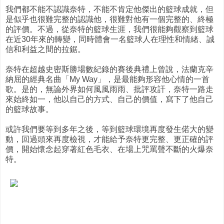
我們都不能不認識奈特，不能不肯定他傑出的籃球成就，但
是似乎也很難完整的認識他，很難對他有一個完整的、終極
的評價。不過，從奈特的籃球生涯，我們很能夠觀察到籃球
在近30年來的轉變，同時體會一名籃球人在理性和情緒、誠
信和利益之間的拉鋸。
奈特在超越史密斯勝場數紀錄的賽後典禮上曾說，法蘭克辛
納屈的經典名曲「My Way」，是最能夠形容他心情的一首
歌。是的，無論外界如何風風雨雨、批評攻訐，奈特一路走
來始終如一，他以自己的方式、自己的價值，寫下了他自己
的籃球故事。
或許我們要等到多年之後，等到籃球環境再度發生偌大的變
動，回過頭來再度檢視，才能給予奈特更完整、更正確的評
價，開始懷念起穿著紅色毛衣、在場上咒罵聲不斷的火爆奈
特。