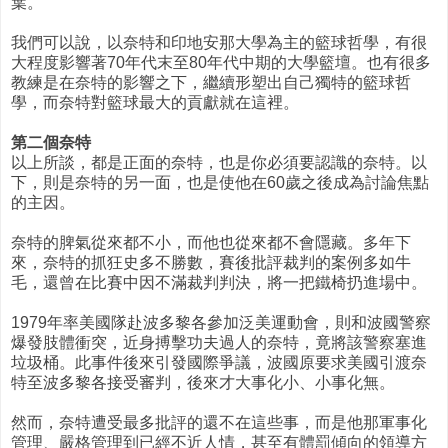
葉。
我們可以說，以奈特和印地安那大學為主的籃球哲學，有很
大程度影響著70年代末至80年代中期的大學籃壇。也有很多
教練是在奈特的影響之下，繼續形塑出自己獨特的籃球哲
學，而奈特對籃球最大的貢獻就在這裡。
第二個奈特
以上所談，都是正面的奈特，也是你必須要認識的奈特。以
下，則是奈特的另一面，也是使他在60歲之後成為討論焦點
的主因。
奈特的脾氣從來都不小，而他也從來都不會隱藏。多年下
來，奈特的抓狂史多不勝數，賽後批評裁判的案例多如牛
毛，還曾在比賽中因不滿裁判判決，將一把鐵椅扔進場中。
1979年率美國隊赴波多黎各參加泛美運動會，則和波國警察
爆發肢體衝突，近身搏擊功夫過人的奈特，竟將該警察塞進
垃圾桶。此事件後來引發國際爭議，波國原要求美國引渡奈
特至波多黎各接受審判，後來才大事化小、小事化無。
然而，奈特遭受最多批評的還不在這些事，而是他那軍事化
管理、嚴格管理到已經不近人情，甚至有體罰傾向的領導方