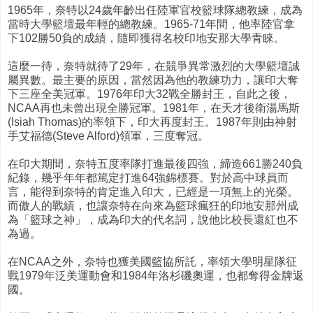
1965年，奈特以24歲年齡出任陸軍官校籃球隊總教練，成為
當時大學籃壇最年輕的總教練。1965-71年間，他率陸官拿
下102勝50負的成績，隨即獲得名校印地安那大學青睞。
這麼一待，奈特就待了29年，在競爭異常激烈的大學籃壇誠
屬異數。最主要的原因，當然因為他的教練功力，讓印大奪
下三座全美冠軍。1976年印大32戰全勝封王，自此之後，
NCAA再也未曾出現全勝冠軍。1981年，在天才後衛湯馬斯
(Isiah Thomas)的率領下，印大再度封王。1987年則由神射
手艾福德(Steve Alford)領軍，三度奪冠。
在印大期間，奈特五度率隊打進最後四強，締造661勝240負
紀錄，幾乎年年都篤定打進64強錦標賽。對於高中球員而
言，能得到奈特的肯定進入印大，已經是一項無上的光榮。
而傲人的戰績，也讓奈特在向來為籃球瘋狂的印地安那州成
為「籃球之神」，成為印大的代名詞，說他比校長還紅也不
為過。
在NCAA之外，奈特也獲美國籃協所託，率領大學明星隊征
戰1979年泛美運動會和1984年洛杉磯奧運，也都奪得金牌返
國。