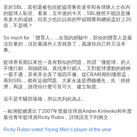
至於SBL，當初還被包括籃協理事長達哥和各球隊人士在內
的籃球人恥笑、看衰，五年後的今天，SBL雖然不能說是擁
有多大的成就，但至少也比以前的甲組聯賽和總統盃好上20
倍，不是嗎？
So much for 「體育人」...在我的經驗中，部份的體育人是最
沒肚量的，沒肚量讓外人管就算了，真讓你自己幹又沒本
事。
籃球界長期以來也一直有類似的問題，所謂「懂籃球」的人
不懂行銷，胡搞瞎搞。真找來行銷人，又對籃球運動的精神
一竅不通，弄來弄去弄了個四不像。從CBA時期到瓊斯盃，
再到SBL，都有這個問題。大家永遠是撈錢優先，先「拼經
濟」再說，誰理你什麼可長可久、建立制度。
這不是牢騷部落格，所以先到此為止。
-- 歐洲籃總選出了2007年度最佳球員Andrei Kirilenko和年度
最佳青年籃球員Ricky Rubio，詳情請見下列兩文：
Ricky Rubio voted Young Men’s player of the year