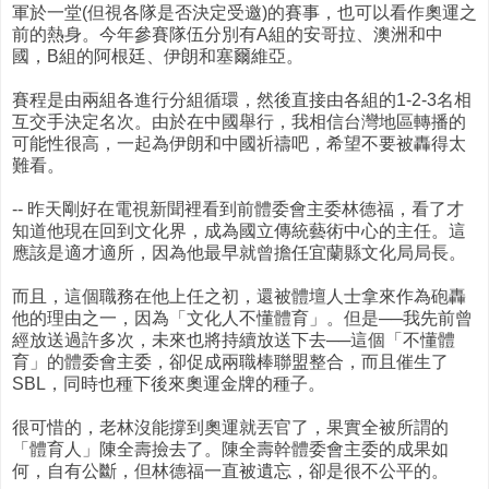
軍於一堂(但視各隊是否決定受邀)的賽事，也可以看作奧運之
前的熱身。今年參賽隊伍分別有A組的安哥拉、澳洲和中
國，B組的阿根廷、伊朗和塞爾維亞。
賽程是由兩組各進行分組循環，然後直接由各組的1-2-3名相
互交手決定名次。由於在中國舉行，我相信台灣地區轉播的
可能性很高，一起為伊朗和中國祈禱吧，希望不要被轟得太
難看。
-- 昨天剛好在電視新聞裡看到前體委會主委林德福，看了才
知道他現在回到文化界，成為國立傳統藝術中心的主任。這
應該是適才適所，因為他最早就曾擔任宜蘭縣文化局局長。
而且，這個職務在他上任之初，還被體壇人士拿來作為砲轟
他的理由之一，因為「文化人不懂體育」。但是──我先前曾
經放送過許多次，未來也將持續放送下去──這個「不懂體
育」的體委會主委，卻促成兩職棒聯盟整合，而且催生了
SBL，同時也種下後來奧運金牌的種子。
很可惜的，老林沒能撐到奧運就丟官了，果實全被所謂的
「體育人」陳全壽撿去了。陳全壽幹體委會主委的成果如
何，自有公斷，但林德福一直被遺忘，卻是很不公平的。