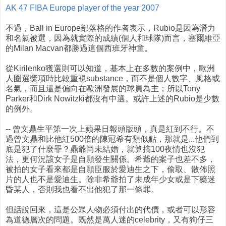
AK 47 FIBA Europe player of the year 2007
不過，Ball in Europe部落格的作者表示，Rubio是因為潛力
和名氣被選，因為就實際的成績(個人和球隊)而言，塞爾維亞
的Milan Macvan都勝過這個西班牙神童。
從Kirilenko獲選則可以知道，基本上在多數的案例中，歐洲
人圈選獎項時比較重視substance，而不是個人數字、風格或
名氣，而且還是偏向在歐洲發展的球員為主；所以Tony
Parker和Dirk Nowitzki都沒有中選。或許上述的Rubio是少數
的例外。
-- 曾文鼎生平第一次上蘋果日報頭版頭，真是紅到不行。不
過曾文鼎和比他紅500倍的陳冠希有類似點，那就是...他們到
底是犯了什麼罪？鼎爺尚未結婚，就算搞100夜情也沒犯
法，更何況該女子是自願發生關係。希爺的案子也差不多，
被拍的女子看來都是自願臣服於愛迪生之下，偷取、散佈照
片的人也不是愛迪生。除非希爺拍了未成年少女或是下藥迷
昏某人，否則我也看不出他犯了那一條罪。
但話說回來，這是公眾人物必須付出的代價，或者可以形容
為道德層次的問題。既然是萬人迷的celebrity，又有狗仔三