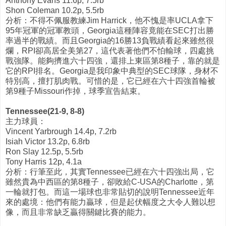
Anthony Evans 11.6p, 7.5rb
Shon Coleman 10.2p, 5.5rb
分析：不得不佩服教練Jim Harrick，他不愧是率UCLA拿下
95年冠軍的冠軍教頭，Georgia這種陣容竟能在SEC打出勝
率過半的戰績。而且Georgia的16勝13負戰績看起來雖然很
爛，RPI卻高居全美第27，這代表著他們不怕輸球，四處挑
戰強隊。能夠擠進六十四強，還排上東區第8種子，靠的就是
它的RPI排名。Georgia是我印象中典型的SEC球隊，身材不
特別高，擅打肌肉戰。可惜的是，它已經在六十四強首輪被
第9種子Missouri作掉，球季宣告結束。
Tennessee(21-9, 8-8)
主力球員：
Vincent Yarbrough 14.4p, 7.2rb
Isiah Victor 13.2p, 6.8rb
Ron Slay 12.5p, 5.5rb
Tony Harris 12p, 4.1a
分析：行筆至此，其實Tennessee已經在六十四強出局，它
雖然貴為中西區的第8種子，卻敗給C-USA的Charlotte，第
一輪就打包。而這一場球也非常貼切的說明Tennessee近年
來的處境：他們有能力贏球，但是起伏幅度之大令人難以想
像，而且非常缺乏贏得關鍵比賽的能力。