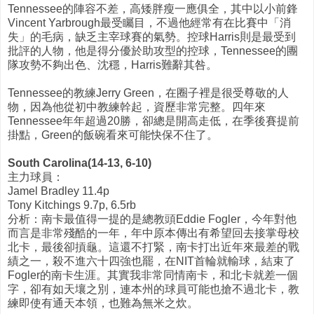
Tennessee的陣容不差，高矮胖瘦一應俱全，其中以小前鋒
Vincent Yarbrough最受矚目，不過他經常有在比賽中「消
失」的毛病，缺乏主宰球賽的氣勢。控球Harris則是最受到
批評的人物，他是得分優於助攻型的控球，Tennessee的團
隊攻勢不夠出色、沈穩，Harris難辭其咎。
Tennessee的教練Jerry Green，在圈子裡是很受尊敬的人
物，因為他從初中教練幹起，資歷非常完整。四年來
Tennessee年年超過20勝，卻總是開高走低，在季後賽提前
掛點，Green的飯碗看來可能快保不住了。
South Carolina(14-13, 6-10)
主力球員：
Jamel Bradley 11.4p
Tony Kitchings 9.7p, 6.5rb
分析：南卡最值得一提的是總教頭Eddie Fogler，今年對他
而言是非常殘酷的一年，年中原本傳出有希望回去接掌母校
北卡，最後卻摃龜。這還不打緊，南卡打出近年來最差的戰
績之一，殺不進六十四強也罷，在NIT首輪就輸球，結束了
Fogler的南卡生涯。其實我非常同情南卡，和北卡就差一個
字，卻有如天壤之別，連本州的球員可能也搶不過北卡，教
練即使有通天本領，也難為無米之炊。