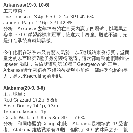
Arkansas(19-9, 10-6)
主力球員：
Joe Johnson 13.4p, 6.5rb, 2.7a, 3PT 42.6%
Jannero Pargo 12.6p, 3PT 42.8%
分析：Arkansas去年神奇的在四天內贏了四場球，以黑馬之
姿拿下SEC聯盟錦標賽冠軍，搶進六十四強。勝敗不論，光
是打進季後賽就夠驕傲。
今年他們在球季末又有驚人氣勢，以5連勝結束例行賽，堂而
皇之的以西區第7種子身分獲得邀請，這次卻輪到他們嚐嚐被
upset的滋味，首輪就遭到第10種子Georgetown的毒手。
Arkansas近年來仍有不錯的後衛與小前鋒，卻缺乏合格的長
人，是未來recruiting的重點。
Alabama(20-9, 8-8)
主力球員：
Rod Grizzard 17.2p, 5.8rb
Erwin Dudley 14.1p, 9.3rb
Terrance Meade 11p
Gerald Wallace 9.8p, 5.8rb, 3PT 17.6%
分析：和同聯盟的Georgia相比，Alabama是標準的RPI受害
者。Alabama雖然戰績有20勝，但除了SEC的球隊之外，就