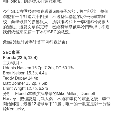
和Florida，則是從未打進冠軍戰。
今年SEC在季後錦標賽獲得6個種子名額，換句話說，整個
聯盟有一半打進六十四強，不過整個聯盟的水平受畢業離
校、棄學球員的影響很大，所以排名和上一季相比出現很大
的變動。這篇文章寫完時，已經有球隊被爆冷門幹掉，不過
我們依然來回顧一下本季SEC的戰況。
(戰績與統計數字計算至例行賽結束)
SEC東區
Florida(22-5, 12-4)
主力球員：
Udonis Haslem 16.7p, 7.2rb, FG 60.1%
Brett Nelson 15.3p, 4.4a
Teddy Dupay 14.4p
Matt Bonner 13.2p, 7.6rb
Brent Wright 12.7p, 6.2rb
分析：Florida本季少掉棄學的Mike Miller、Donnell
Harvey，照理說是元氣大傷，不過在季初的震盪之後，季中
開始回穩，最後12場球拿下11勝，唯一的一敗還是以一分輸
給Kentucky。