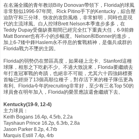
在名滿全國的青年教頭Billy Donovan帶領下，Florida的球風
非常類似1996-97年間、Rick Pitino手下的Kentucky，綜合壓
迫防守和三分球、快攻的攻防風格，非常鮮明，同時也是現
代的主流球風。白人控球Brett Nelson本季進步多多，在
Teddy Dupay受傷缺賽期間已經完全扛下重責大任，6-9前鋒
Matt Bonner也有不小的步幅度。Nelson和Bonner的進步，
加上6-7矮中鋒Haslem永不停息的奮戰精神，是傷兵成群的
Florida戰力不墜的主因。
Florida的弱勢仍在禁區高度，如果碰上北卡、Stanford這種
球隊，相形之下吃虧不少。不過大致說來，Florida要繼續去
年打進冠軍戰的奇蹟，也絕非不可能，尤其六十四強錦標賽
首輪已經掛了13個高順位種子，對存活下來的種子隊伍更為
有利。Florida今年的recruiting非常好，至少有三名Top 50的
球員會在明年加入，Florida的榮景應該還會繼續下去。
Kentucky(19-9, 12-4)
主力球員：
Keith Bogans 16.4p, 4.5rb, 2.2a
Tayshaun Prince 16.2p, 6.3rb, 2.8a
Jason Parker 8.2p, 4.7rb
Marquis Estill 7.4p, 4rb