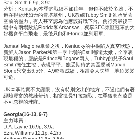
Saul Smith 6.9p, 3.9a
分析：Kentucky本季的戰績不如往年，但也不致於多壞，不
過在視籃球如命的肯塔基州，UK教練Tubby Smith卻承受著
空前的壓力，有人甚至認為他應該辭職下台。例行賽最後三
場中有兩場敗給Florida和Arkansas，獨享SEC東區冠軍的大
好機會平白飛走，最後只能和Florida並列冠軍。
Jamaal Magloire畢業之後，Kentucky的中樞陷入真空狀態，
新鮮人Jason Parker和第一季上場的Estill都還太嫩，全季表
現最穩的，應該是Prince和Bogans兩人，Tubby的兒子Saul
Smith擔任主控，表現平平。飽受期待的禁區硬漢Marvin
Stone只交出6.5分、4.9籃板成績，相當令人失望，地位岌岌
可危。
UK本季確實不太顯眼，沒有特別突出的地方，不過他們有著
經驗豐富的教練帶領，相當擅長打拉鋸戰，在季後賽永遠是
不可忽視的球隊。
Georgia(16-13, 9-7)
主力球員：
D.A. Layne 16.9p, 3.9a
Ezra Williams 12.1p, 4.2rb