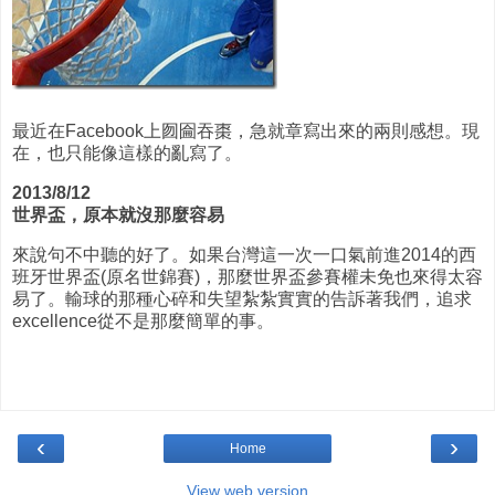
最近在Facebook上囫圇吞棗，急就章寫出來的兩則感想。現
在，也只能像這樣的亂寫了。
2013/8/12
世界盃，原本就沒那麼容易
來說句不中聽的好了。如果台灣這一次一口氣前進2014的西
班牙世界盃(原名世錦賽)，那麼世界盃參賽權未免也來得太容
易了。輸球的那種心碎和失望紮紮實實的告訴著我們，追求
excellence從不是那麼簡單的事。
‹
›
Home
View web version