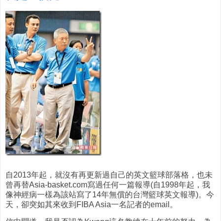
自2013年起，就沒有再更新過自己的英文籃球部落格，也未
曾再替Asia-basket.com寫過任何一篇報導(自1998年起，我
像神經病一樣為該站寫了14年無償的台灣籃球英文報導)。今
天，卻突如其來收到FIBA Asia一名記者的email。