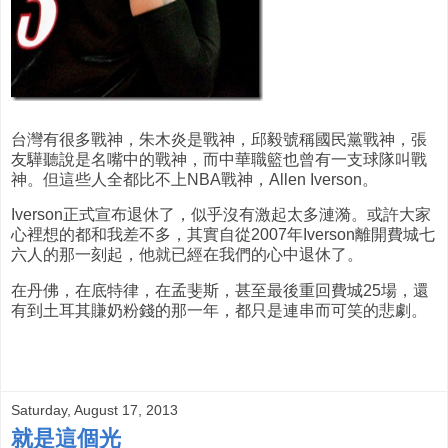
台灣有很多戰神，朱木炎是戰神，邱毅號稱國民黨戰神，張
友驊聽說是名嘴中的戰神，而中華職籃也曾有一支球隊叫戰
神。但這些人全都比不上NBA戰神，Allen Iverson。
Iverson正式宣布退休了，似乎沒有激起太多漣漪。或許大家
心裡想的都和我差不多，其實自從2007年Iverson離開費城七
六人的那一刻起，他就已經在我們的心中退休了。
在丹佛，在底特律，在孟斐斯，甚至最後重回費城25場，還
有到土耳其賺奶粉錢的那一年，都只是連串而可笑的悲劇。
Saturday, August 17, 2013
就是這個光