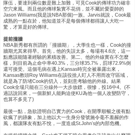
隊伍，要達到兩位數是難上加難，可見Cook的傳球功力確非
空穴來風。而且他的傳球紮實不花俏，並不屬於愛耍帥的
Jason Williams(我是說NBA那個)一族。Jarvis就說，Cook最
成熟的一點在於，他知道並不是每個傳球都得讓人大吃一
驚，才算是好的傳球。
提前撞牆
NBA新秀都有所謂的「撞牆期」，大學生也一樣，Cook的撞
牆期尤其來得早。首先，他的失誤太多，每場有4.6次，這一
點應該能隨著經驗的累積改善。第二、他的外線實在不怎麼
樣，到目前為止命中率40.3%，三分球35.7%，罰球72.9%倒
還可接受。這個毛病在遇上Kansas時完全被暴露出來，
Kansas教頭Roy Williams在該役捨人盯人不用而改守區域，
就是為了防堵Cook的切入，並刻意考驗他的外線。結果
Cook全場只能在三分線外一大步放鏢，很慘，投16中4。(不
過話說回來，一個新鮮人能夠迫使KU為他一個人改變防守，
也算不多見了)
最後一點，急欲證明自己實力的Cook，在開季順暢之後有點
砍瘋了的跡象，加上他以大一生身分發號施令毫不羞赧的作
風，都讓隊友有點不悅，一度造成St.John's的內部危機。