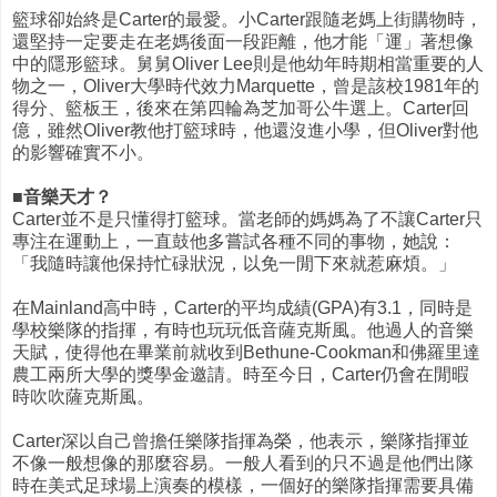
籃球卻始終是Carter的最愛。小Carter跟隨老媽上街購物時，
還堅持一定要走在老媽後面一段距離，他才能「運」著想像
中的隱形籃球。舅舅Oliver Lee則是他幼年時期相當重要的人
物之一，Oliver大學時代效力Marquette，曾是該校1981年的
得分、籃板王，後來在第四輪為芝加哥公牛選上。Carter回
億，雖然Oliver教他打籃球時，他還沒進小學，但Oliver對他
的影響確實不小。
■音樂天才？
Carter並不是只懂得打籃球。當老師的媽媽為了不讓Carter只
專注在運動上，一直鼓他多嘗試各種不同的事物，她說：
「我隨時讓他保持忙碌狀況，以免一閒下來就惹麻煩。」
在Mainland高中時，Carter的平均成績(GPA)有3.1，同時是
學校樂隊的指揮，有時也玩玩低音薩克斯風。他過人的音樂
天賦，使得他在畢業前就收到Bethune-Cookman和佛羅里達
農工兩所大學的獎學金邀請。時至今日，Carter仍會在閒暇
時吹吹薩克斯風。
Carter深以自己曾擔任樂隊指揮為榮，他表示，樂隊指揮並
不像一般想像的那麼容易。一般人看到的只不過是他們出隊
時在美式足球場上演奏的模樣，一個好的樂隊指揮需要具備