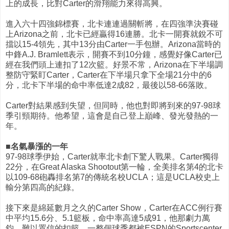
上的成長，比對Carter的滑翔能力來得高興。
進入六十四強錦標賽，北卡連連過關斬將，在四強準決賽碰
上Arizona之前，北卡已經贏得16連勝。北卡一開賽就銳不可
擋以15-4領先，其中13分由Carter一手包辦。Arizona當時的
中鋒A.J. Bramlett表示，開賽不到10分鐘，感覺好像Carter已
經在我們頭上連扣了12次籃。好景不常，Arizona在下半場調
整防守緊盯Carter，Carter在下半場只拿下全場21分中的6
分，北卡下半場的命中率低達2成82，最後以58-66落敗。
Carter對結果感到失望，但同時，他也對即將到來的97-98球
季引頸期待。他希望，這會是自己登上巔峰、發光發熱的一
年。
■名氣暴漲的一年
97-98球季伊始，Carter就率北卡創下驚人戰果。Carter獨得
22分，在Great Alaska Shootout第一輪，全美排名第4的北卡
以109-68砲轟排名第7的傳統名校UCLA；這是UCLA校史上
輸分第四高的紀錄。
接下來是綿延數月之久的Carter Show，Carter在ACC例行賽
中平圴15.6分、5.1籃板，命中率高達5成91，他那劇力萬
鈞、難以置信的扣籃，一整個球季都被ESPN的Sportscenter