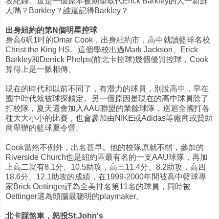
攻紀錄。這是一個原本被期望取代Erick Barkley的大一新鮮
人嗎？Barkley？誰還記得Barkley？
出身紐約的第N個明星控球
身高6呎1吋的Omar Cook，出身紐約市，高中就讀籃球名校
Christ the King HS。這個學校出過Mark Jackson、Erick
Barkley和Derrick Phelps(前北卡控球)幾個優質控球，Cook
算得上是一脈相傳。
現在的時代和以前不同了，有潛力的球員，別說高中，早在
國中時代就被球探鎖定。另一個原因是現在的高中球員除了
打校隊，夏天還會加入AAU聯盟的業餘球隊，巡迴全國打各
種大大小小的比賽，也會參加由NIKE或Adidas等廠商或贊助
商舉辦的籃球夏令營。
Cook當然不例外，出名甚早。他的校隊原就不弱，參加的
Riverside Church也是紐約區最有名的一支AAU球隊，再加
上高二就有8.1分、10.5助攻，高三11.4分、8.2助攻，高四
18.6分、12.1助攻的成績，在1999-2000年間被高中籃球專
家Brick Oettinger評為全美排名第11名的球員，同時被
Oettinger選為頭腦最聰明的playmaker。
北卡踩煞車，怒投St.John's