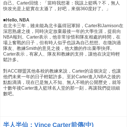
自己。Carter回憶：「當時我想著：我該上籃嗎？不，無人
快攻光是上籃實在太遜了，好吧，來個360度好了。」
■Hello, NBA
在北卡三年，雖未能為北卡贏得冠軍歸，Carter和Jamison在
深思熟慮之後，同時決定放棄最後一年的大學生涯，提前向
NBA報到。Carter表示，他非常珍惜和隊友相處的時間，在
場上奮戰的日子，但有時人似乎也該為自己想想。在徵詢過
隊友、教練Smith的意見之後，他大膽的作出棄學抉擇。
Carter表示，有家人、隊友和教練的支持，讓他在決定時輕
鬆許多。
對ACC聯盟其他各校的教練來說，Carter的這個決定，也讓
他們未來一年的日子輕鬆許多。至於Carter進入NBA之後的
點點滴滴，現在已是無人不知、無人不曉的公開歷史，就等
十數年後Carter進入籃球名人堂的那一刻，再讓我們從頭細
數吧。
半人半仙：Vince Carter前傳(中)