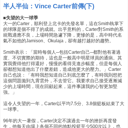
半人半仙：Vince Carter前傳(下)
■失望的大一球季
大一的Carter，順利登上北卡的先發名單，這在Smith執掌下
的球隊是個不得了的成就。出乎意料的，Carter對Smith的系
統戰適應不良，上場時間急遽下降，更慘的是，高中時代名
氣不如他的Jamison、Okulaja，卻有越打越好的趨勢。
Smith表示：「當時每個人─包括Carter自己─都對他有著過
度、不切實際的期待，這也是一般高中明星球員的通病。其
實我覺得他打得還好，慢慢的看得見進步幅度，但是每個人
卻都想知道他出了什麼差錯，造成他更大的壓力。」Carter
自己也說：「有時我想知道自己到底怎麼了，有時我則想把
這個問題拋到九霄雲外，不去管它。我要求自己接受逐漸減
少的上場時間，現在回顧起來，這件事讓我的心智更加堅
強。」
這令人失望的一年，Carter以平均7.5分、3.8個籃板結束了大
一球季。
96年的大一暑假，Carter決定不讓過去一年的挫折再度發
生，他每天由場上各個不同的地點投籃至少500次以上，也