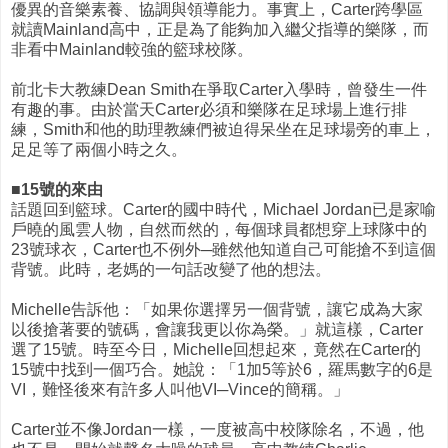
優異的音樂素養、協調與領導能力。事實上，Carter跨學區
就讀Mainland高中，正是為了能夠加入繼父指導的樂隊，而
非看中Mainland較強的籃球校隊。
前北卡大教練Dean Smith在爭取Carter入學時，曾發生一件
有趣的事。由於當天Carter必須和樂隊在足球場上進行排
練，Smith和他的助理教練們被迫得呆坐在足球場旁的車上，
足足等了兩個小時之久。
■15號的來由
話題回到籃球。Carter的國中時代，Michael Jordan已是家喻
戶曉的風雲人物，自然而然的，每個球員都想穿上球隊中的
23號球衣，Carter也不例外─雖然他知道自己可能搶不到這個
背號。此時，老媽的一句話改變了他的想法。
Michelle告訴他：「如果你選擇另一個背號，讓它成為大家
以後搶著要的號碼，會讓我更以你為榮。」就這樣，Carter
選了15號。時至今日，Michelle回想起來，竟然在Carter的
15號中找到一個巧合。她說：「1加5等於6，羅馬數字的6是
VI，難怪後來有許多人叫他VI─Vince的簡稱。」
Carter並不像Jordan一樣，一度被高中校隊除名，不過，他