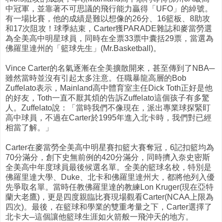
中冠軍，並靠著不可思議的飛行能力贏得「UFO」的綽號。
有一場比賽，他的成績是難以想像的26分、16籃板、8助攻
和17次阻攻！球季結束，Carter獲PARADE雜誌和麥當勞選
為全美高中明星球員，同時在全票33票中囊括29票，當選為
佛羅里達州的「籃球先生」(Mr.Basketball)。
Vince Carter的名氣逐漸在全美擴散開來，甚至傳到了NBA─
雖然當時並沒有引起太多注意。任職暴龍高層的Bob
Zuffelato表示，Mainland高中體育室主任Dick Toth正好是他
的好友，Toth一直不厭其煩的告訴Zuffelato這個孩子有多驚
人。Zuffelato說：「當時我們不像現在，派出專業球探緊盯
高中球員，不過在Carter於1995年進入北卡時，我們對已經
相當了解。」
Carter在麥當勞全美高中明星賽扣籃大賽奪冠，6記扣籃均為
70分滿分，創下史無前例的420分滿分，同時擠入奈史密斯
全美高中年度球員最後候選名單。全美的籃球名校，特別是
佛羅里達大學、Duke、北卡和佛羅里達州大，都將他列入優
先爭取名單。當時任教佛羅里達的教練Lon Kruger(現在亞特
蘭大老鷹)，更是四度親臨比賽現場觀看Carter(NCAA上限為
四次)。最後，在籃球和學業的雙重考量之下，Carter選擇了
北卡大─這個讓他籃球生涯如火箭般一飛沖天的地方。