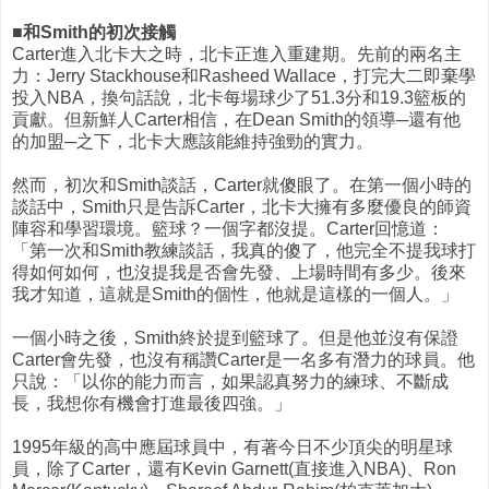
■和Smith的初次接觸
Carter進入北卡大之時，北卡正進入重建期。先前的兩名主
力：Jerry Stackhouse和Rasheed Wallace，打完大二即棄學
投入NBA，換句話說，北卡每場球少了51.3分和19.3籃板的
貢獻。但新鮮人Carter相信，在Dean Smith的領導─還有他
的加盟─之下，北卡大應該能維持強勁的實力。
然而，初次和Smith談話，Carter就傻眼了。在第一個小時的
談話中，Smith只是告訴Carter，北卡大擁有多麼優良的師資
陣容和學習環境。籃球？一個字都沒提。Carter回憶道：
「第一次和Smith教練談話，我真的傻了，他完全不提我球打
得如何如何，也沒提我是否會先發、上場時間有多少。後來
我才知道，這就是Smith的個性，他就是這樣的一個人。」
一個小時之後，Smith終於提到籃球了。但是他並沒有保證
Carter會先發，也沒有稱讚Carter是一名多有潛力的球員。他
只說：「以你的能力而言，如果認真努力的練球、不斷成
長，我想你有機會打進最後四強。」
1995年級的高中應屆球員中，有著今日不少頂尖的明星球
員，除了Carter，還有Kevin Garnett(直接進入NBA)、Ron