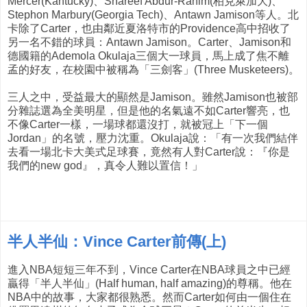
Mercer(Kantucky)、Shareef Abdur-Rahim(柏克萊加大)、
Stephon Marbury(Georgia Tech)、Antawn Jamison等人。北
卡除了Carter，也由鄰近夏洛特市的Providence高中招收了
另一名不錯的球員：Antawn Jamison。Carter、Jamison和
德國籍的Ademola Okulaja三個大一球員，馬上成了焦不離
孟的好友，在校園中被稱為「三劍客」(Three Musketeers)。
三人之中，受益最大的顯然是Jamison。雖然Jamison也被部
分雜誌選為全美明星，但是他的名氣遠不如Carter響亮，也
不像Carter一樣，一場球都還沒打，就被冠上「下一個
Jordan」的名號，壓力沈重。Okulaja說：「有一次我們結伴
去看一場北卡大美式足球賽，竟然有人對Carter說：『你是
我們的new god』，真令人難以置信！」
半人半仙：Vince Carter前傳(上)
進入NBA短短三年不到，Vince Carter在NBA球員之中已經
贏得「半人半仙」(Half human, half amazing)的尊稱。他在
NBA中的故事，大家都很熟悉。然而Carter如何由一個住在