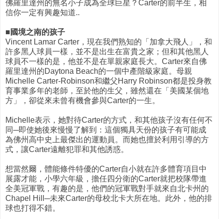
佛羅里達州的無名小子成為全球巨星？Carter的前半生，相
信你一定有興趣知道..
■國境之南的孩子
Vincent Lamar Carter，現在我們熟知的「加拿大飛人」，和
許多黑人球員一樣，並不是出生在富貴之家；但和其他黑人
球員不一樣的是，他並不是在單親家庭長大。Carter來自佛
羅里達州的Daytona Beach的一個中產階級家庭。母親
Michelle Carter-Robinson和繼父Harry Robinson都是投身教
育事業多年的老師，至於他的生父，雖然還在「美國某個地
方」，卻從來未曾有機會參與Carter的一生。
Michelle表示，她對待Carter的方式，和其他孩子沒有任何不
同─即使她後來慢慢了解到：這個獨具天份的孩子有可能成
為佛州高中史上最傑出的運動員。而她也擅於利用引導的方
式，讓Carter遠離犯罪和其他誘惑。
想當然爾，體能條件特優的Carter自小就在許多體育項目中
展露才能，小學六年級，擔任四分衛的Carter就把校隊帶進
全美冠軍戰，有趣的是，他們的冠軍戰對手就來自北卡州的
Chapel Hill─未來Carter的母校北卡大所在地。此外，他的排
球也打得不錯。