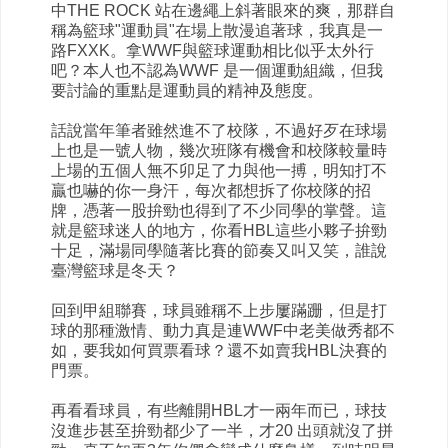
中THE ROCK 站在邊繩上斜著眼來的爽，那群自
稱為籃球"運動員"在場上散漫追著球，我真是一
路FXXK。拿WWF與籃球運動相比似乎太外行
吧？本人也不認為WWF 是一個運動組織，但我
要討論的重點是運動員的精神及態度。
話說當年筆者雖然進不了校隊，不過好歹在球場
上也是一號人物，幾次班隊有機會和校隊較量時
上場的五個人無不卯足了力與他一搏，明知打不
贏也嚇的你一身汗，每次都想拆了你校隊的招
牌，憑著一股拚勁也得到了不少同學的掌聲。這
就是籃球迷人的地方，你看HBL這些小夥子拚勁
十足，滿場同學隨著比賽的節奏又叫又笑，誰說
臺灣籃球是冬天？
回到甲組聯賽，球員雖稱不上步屢蹣跚，但是打
球的那種激情、動力真是連WWF中老美做秀都不
如，要我如何買票看球？還不如賣我HBL決賽的
門票。
再看看球員，有些離開HBL才一兩年而已，球技
沒進步甚至拚勁都少了一半，才20 出頭就沒了拼