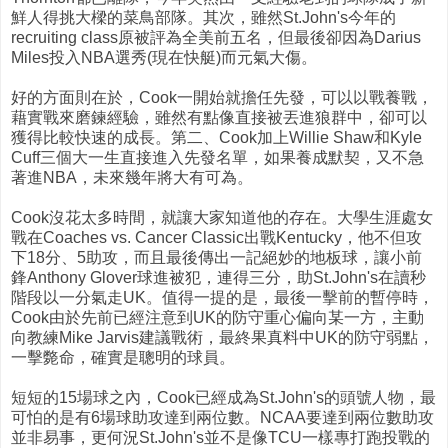
鮮人得挑大樑的菜鳥部隊。其次，雖然St.John's今年的
recruiting class原被評為全美前五名，但最後卻因為Darius
Miles投入NBA選秀(現在快艇)而元氣大傷。
好的方面則在於，Cook一開始就擔任先發，可以以戰養戰，
藉實戰來磨鍊經驗，雖然有點像直接被丟進狼群中，卻可以
獲得比較快速的成長。第二、Cook加上Willie Shaw和Kyle
Cuff三個大一生直接進入先發名單，如果養成默契，又不急
著進NBA，未來幾年將大有可為。
Cook沒花太多時間，就讓大家知道他的存在。大學生涯處女
戰在Coaches vs. Cancer Classic出戰Kentucky，他不但攻
下18分、5助攻，而且最後傳出一記絕妙的地板球，讓小前
鋒Anthony Glover球進被犯，連得三分，助St.John's在讀秒
階段以一分氣走UK。值得一提的是，最後一擊前的暫停時，
Cook由於先前已經注意到UK的防守重心偏向某一方，主動
向教練Mike Jarvis建議戰術，最終果真料中UK的防守弱點，
一擊斃命，確實是聰明的球員。
短短的15場球之內，Cook已經成為St.John's的頭號人物，最
可怕的是有6場球助攻達到兩位數。NCAA要達到兩位數助攻
並非易事，更何況St.John's並不是像TCU一樣專打跑投戰的