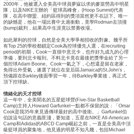
2000年，他被選入全美高中球員夢寐以求的麥當勞高中明星
隊，以及NIKE主辦的「籃球高峰會」(Hoop Summit)代表
隊，在高中聯盟、紐約區得到的獎項當然更不在話下。唯一
的缺憾是，他在一場比賽中太過衝動，竟學Rodman去頂撞
(bump)裁判，結果高中生涯竟以禁賽收場。
如此犀利的控球，自然是全美大學爭相招收的對象。幾乎所
有Top 25的學校都鎖定Cook為控球優先人選，在recruiting
period的初期，Cook一直很中意北卡，也作好九成九的心理
準備，要到北卡報到。不料北卡竟在最後把獎學金給了另一
個控球Adam Boone。Cook一氣之下，心想還是留在老家，
免得出外受氣，遂選了就位在皇后區Jamaica的St.John's，
預備跟在Barkley後面學習一年，待Barkley畢業後，再正式
頂下控球缺。
情緒化的天才控球
這一年中，全美聞名的五星籃球營(Five-Star Basketball
Camp)主持人Howard Garfunkel一點都不保留的說：「Omar
Cook是我35年來見過傳球最好的高中後衛。」Garfunkel伯
伯說這句話的意義匪淺，要知道，五星在NIKE All-American
Camp和Adidas的ABCD Camp崛起之前，一直是全美高中頂
級籃球員的聚集地，他見過的明星不知凡幾，包括Michael