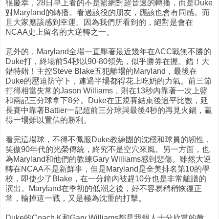
很慶幸，28日早上看的不是籃網對超音速的轉播，而是Duke
對Maryland的轉播。看過該役的朋友，應該也會有同感。而
且大家應該感到幸運。因為我們所看到的，絕對是會在
NCAA史上留名的大逆轉之一。
意外的，Maryland全場一直壓著最近幾年在ACC戰無不勝的
Duke打，終場前54秒以90-80領先，似乎勝券在握。錯！大
錯特錯！主控Steve Blake五犯離場的Maryland，最後在
Duke的壓迫防守下，連過半場都得花上吃奶的力氣。前三節
打得相當失常的Jason Williams，則在13秒內靠著一次上籃
和兩記三分球拿下8分。Duke在正規賽結束後追平比數，延
長賽中靠著Battier一記超前三分球與最後4秒的再見火鍋，贏
得一場難以置信的勝利。
看完這場球，不得不佩服Duke教練團的沈穩和球員的韌性，
笑傲90年代的光榮傳統，終究不是空穴來風。另一方面，也
為Maryland和他們的教練Gary Williams感到悲傷。雖然大逆
轉在NCAA不是新鮮事，但是Maryland是全美排名第10的學
校，即使少了Blake，在一分鐘內被趕10分也是非常離譜的
演出。Maryland在季初的低潮之後，好不容易稍稍恢復正
常，輸掉這一戰，又是極為沈重的打擊。
Duke的Coach K和Gary Williams都是我個人十分欣賞的教