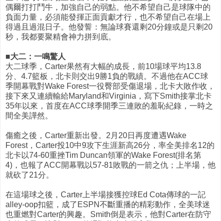
偶爾打打鬥牛，加強自己的弱點。他不希望自己是球隊中的
負面力量，必須能發揮正面貢獻才行，也不希望自己在場上
得過且過混日子。他發誓：無論球賽還剩20分鐘或是只剩20
秒，我都要聚精會神力拼到底。
■大二：一鳴驚人
大二球季，Carter果然有大幅的成長，前10場球平均13.8
分、4.7籃板，北卡則交出9勝1負的戰績。不過他在ACC球
季開幕戰對Wake Forest一役臀部受傷退場，北卡大敗作收，
接下來又連續輸給Maryland和Virginia，寫下Smith接掌北卡
35年以來，首度在ACC球季開季三連敗的羞恥紀錄，一時之
間全美譁然。
傷癒之後，Carter重新出發。2月20日再度遭遇Wake
Forest，Carter投10中9攻下生涯新高26分，率全美排名12的
北卡以74-60重挫Tim Duncan領軍的Wake Forest(排名第
4)，也報了ACC開幕戰以57-81敗戰的一箭之仇；上半場，他
就砍了21分。
在這場球之後，Carter上半場接獲控球Ed Cota傳球的一記
alley-oop扣籃，成了ESPN不斷重播的精彩動作，全美球迷
也重燃對Carter的興趣。Smith倒是表示，他對Carter在防守