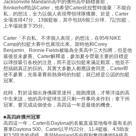
Jacksonville Mandarin高中的佛州高中錦標賽前，
Brinkerhoff告訴Carter，他希望Carter此役暫時拋棄「不能自
私」的想法，全力以個人表現帶領球隊獲勝。於是，Carter
全場攻得47分、13個籃板，其中包括6個三分球、7記扣籃，
上半場就拿下35分。
Carter「不自私、不求個人表現」的想法，在95年NIKE
Camp的扣籃大賽中也展現出來。當時他和Corey
Benjamin、Ronnie Fields被喻為全美高中三大扣將，但是他
最後並未參賽。Carter解釋道，參加夏令營最主要的目標是
以球技吸引各校的注意，而不是以扣籃來滿足觀眾，他並不
想搞錯真正的目的。其實大多數人都應該會同意，Carter即
使不參賽，光靠著賽前熱身時的扣籃，就已經是公認的扣籃
冠軍。
此時，對於這個出身佛羅里達州，能跑擅跳，才華洋溢的高
中生來說，他的高中籃球生涯只剩一件事尚未作到：拿下州
冠軍。要完成這個使命，高四這一年是最後的機會。
■高四終獲州冠軍
高四這一年，Carter在Daytona的名氣直逼當地每年最有名的
賽車Daytona 500。Carter以平均22分、11.4籃板、4.5助攻
和3.5阻攻的成績，率領Mainland高中順利奪得佛州6A級高