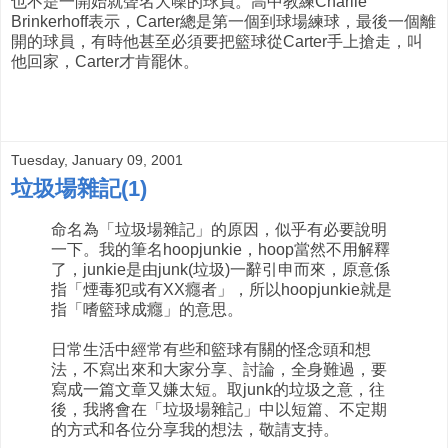
也不是一開始就聲名大噪的球員。高中教練Charlie
Brinkerhoff表示，Carter總是第一個到球場練球，最後一個離
開的球員，有時他甚至必須要把籃球從Carter手上搶走，叫
他回家，Carter才肯罷休。
Tuesday, January 09, 2001
垃圾場雜記(1)
命名為「垃圾場雜記」的原因，似乎有必要說明
一下。我的筆名hoopjunkie，hoop當然不用解釋
了，junkie是由junk(垃圾)一辭引申而來，原意係
指「煙毒犯或有XX癮者」，所以hoopjunkie就是
指「嗜籃球成癮」的意思。
日常生活中經常有些和籃球有關的怪念頭和想
法，不寫出來和大家分享、討論，全身難過，要
寫成一篇文章又嫌太短。取junk的垃圾之意，往
後，我將會在「垃圾場雜記」中以短篇、不定期
的方式和各位分享我的想法，敬請支持。