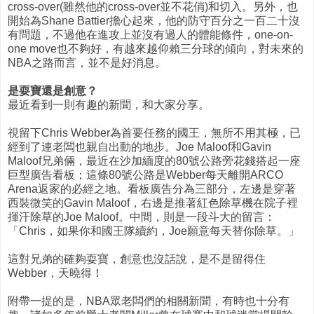
cross-over(雖然他的cross-over並不花俏)和切入。另外，也
開始為Shane Battier擔心起來，他的防守百分之一百二十沒
有問題，不過他在進攻上並沒有過人的體能條件，one-on-
one move也不夠好，有越來越仰賴三分球的傾向，對未來的
NBA之路而言，並不是好消息。
是耍寶還是創意？
最近看到一則有趣的新聞，和大家分享。
視留下Chris Webber為首要任務的國王，無所不用其極，已
經到了連老闆也親自出動的地步。Joe Maloof和Gavin
Maloof兄弟倆，最近在沙加緬度的80號公路旁花錢搭起一座
巨型廣告看板；這條80號公路是Webber每天離開ARCO
Arena返家的必經之地。看板廣告分為三部分，左邊是穿著
西裝微笑的Gavin Maloof，右邊是推著紅色除草機在院子裡
揮汗除草的Joe Maloof。中間，則是一段斗大的留言：
「Chris，如果你和國王隊續約，Joe願意每天替你除草。」
這對兄弟的確夠耍寶，創意也沒話說，是不是留得住
Webber，天曉得！
附帶一提的是，NBA眾老闆們的相關新聞，有時也十分有