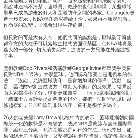
籃球運動原有的精髓。此外，越來越複雜的非法防守規則，
別說球迷搞不清楚，連球員、教練們也似懂非懂，某些球隊
則早已成為游走於盯人和區域防守之間的專家。Colangelo更
進一步表示，NBA現在票房持續下滑，如果再不痛定思痛，
作徹底的改變，早晚會出現生存危機。
但反對的可是大有人在，他們共同的論點是，區域防守將使
得守方的大柱子可以落地生根式的固守禁區，使NBA球賽最
迷人的一部分─切入消失殆盡，進攻的一方只能在外線跳投
了事。
魔術教練Doc Rivers和活塞教練George Irvine都舉雙手雙腳
反對NBA「師法」大學籃球，他們認為這完全是開倒車的作
法：「沒錯，允許區域防守，是會增加球的傳導、流動，但
是，區域防守將造成攻方『球動人不動』的反效果，結果反
而大家都得不了分，球賽更加難看。」Irvine還很諷刺的說：
「總部千方百計要提高各隊的得分，卻把非法防守的規則越
修越複雜，並加強吹罰非法防守，這不是很矛盾嗎？」
76人的老先覺Larry Brown比較中肯的表示，籃球逐漸朝向國
際統一化的趨勢是不會變的，或許NBA是應該考慮朝國際靠
攏，縮短三分線、允許區域都是可行的作法。但他指出，如
果NBA允許區域防守，又堅持24秒進攻時限，保證每場球賽