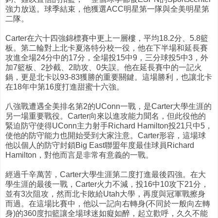
強力放送。球季結束，他獲選ACC明星第一隊與全美明星第
二隊。
Carter在六十四強錦標賽中更上一層樓，平均18.2分、5.8籃
板。第二輪對上北卡夏洛特分校一役，他在下半場和延長賽
攻進全場24分中的17分，全場投15中9，三分球投5中3，外
加7籃板、2抄截、2助攻、0失誤。他在延長賽中的一記火
鍋，更是北卡以93-83獲勝的重要關鍵。這場勝利，也讓北卡
在18年中第16度打進甜蜜十六強。
八強戰遭遇全美排名第2的UConn一戰，是Carter大學生涯的
另一場重要戰役。Carter向來以進攻能力聞名，但此役他的
緊迫防守使得UConn主力射手Richard Hamilton投21只中5，
使他的防守能力也開始受到大家注意。Carter形容，這場球
他以個人的防守封鎖Big East聯盟年度最佳球員Richard
Hamilton，對他而言是非常有意義的一戰。
經過千辛萬苦，Carter大學生涯第二度打進最後四強。在大
學生涯的最後一戰，Carter火力不減，投16中10攻下21分，
並有3次阻攻，然而北卡敗給Utah大學，再度與冠軍戰擦身
而過。在這場比賽中，他以一記向右轉身(不同於一般向左轉
身)的360度扣籃讓全場球迷如癡如醉，起立歡呼，久久不能