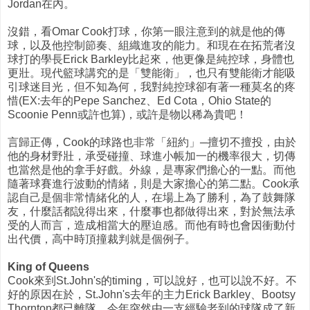
Jordan在內。
沒錯，看Omar Cook打球，你第一眼注意到的就是他的傳
球，以及他控制節奏、組織進攻的能力。和現在在拓荒者沒
球打的學長Erick Barkley比起來，他更像是純控球，身體也
更壯。現代籃球講究的是「雙能衛」，也只有雙能衛才能吸
引球迷目光，但不知為何，我對純控球卻有著一種莫名的疼
惜(EX:去年的Pepe Sanchez、Ed Cota，Ohio State的
Scoonie Penn或許也算)，或許是物以稀為貴吧！
言歸正傳，Cook的球路也非常「紐約」─擅切不擅投，由於
他的身材野壯，承受碰撞、球進小帳加一的機率很大，切傳
也當然是他的拿手好戲。外線，是專家們擔心的一點。而他
隨著球賽進行波動的情緒，則是大家擔心的第二點。Cook承
認自己是個非常情緒化的人，在場上為了勝利，為了鼓舞隊
友，什麼話都說得出來，什麼事也都做得出來，對於無法承
受的人而言，造成相當大的壓迫感。而他有時也會因衝動付
出代價，高中時頂撞裁判就是個例子。
King of Queens
Cook來到St.John's的timing，可以說好，也可以說不好。不
好的原因在於，St.John's去年的主力Erick Barkley、Bootsy
Thornton都已離隊，今年突然由一支經驗老到的球隊成了新