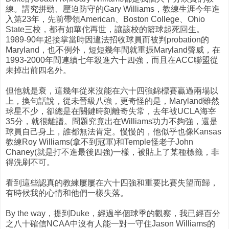
練。講究拼勁、壓迫防守的Gary Williams，教練生涯今年進
入第23年，先前帶領American、Boston College、Ohio
State三校，都有如華佗再世，讓該校的籃球起死回生。
1989-90年起接掌當時因違法招收球員而被判probation的
Maryland，也不例外，短短幾年間就重振Maryland聲威，在
1993-2000年間連續七年殺進六十四強，而且在ACC聯盟從
未掉出前四名外。
但他就是衰，這幾年從來沒能在六十四強錦標賽贏過兩場以
上，換句話說，從未晉級八強，更奇怪的是，Maryland雖然
球星不少，卻總是在關鍵時刻離奇失常，去年被UCLA海宰
35分，就很離譜。問題究竟出在Williams功力不夠強，還是
球員自己身上，誰都無法肯定。慢慢的，他似乎也像Kansas
教練Roy Williams(拿不到冠軍)和Temple怪老子John
Chaney(就是打不進最後四強)一樣，被貼上了某種標籤，非
得洗刷不可。
看到這些認真的教練屢屢在六十四強和重要比賽失望而歸，
有時候我的心情和他們一樣失落。
By the way，提到Duke，經過半個球季的觀察，我已經百分
之八十確信NCAA中沒有人能一對一守住Jason Williams的