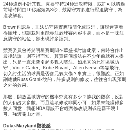
24秒違例不計其數。真要堅持24秒進攻時限，或許可以將過
前場時間由10秒縮短為8秒，鼓勵守方多進行壓迫防守，為
進攻解套。
Brown也認為，非法防守確實應該簡化或取消，讓球迷更看
得懂球，也讓裁判更能專注於球賽內容本身，而不是一味注
意防守的站位，卻出現許多誤判。
競賽委員會將於明星賽期間在華盛頓討論此案，何時會作出
最後結論，則不得而知。其實這個想法在不少年前就有人提
出，只是一直未曾引起多數人關注。如果真的允許區域防
守，Vince Carter、Kobe Bryant、Allen Iverson等靠飛行、
切入討生活的球員是否會元氣大傷？事實上，很難說。正如
副總裁Russ Granik說的，許多規則的修改，往往會出現預期
之外的效果。
那麼，開放區域防守的機率究竟有多少？據我的觀察，反對
的人仍占大多數。而且這項修改非同小可，如果未能獲得多
數人同意，我想NBA應該不會輕言修改規則或是霸王硬上
弓、強渡關山才是。
Duke-Maryland觀後感