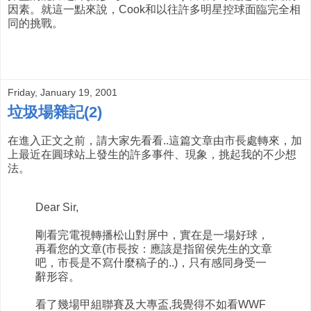
因素。就這一點來說，Cook和以往許多明星控球面臨完全相
同的挑戰。
Friday, January 19, 2001
垃圾場雜記(2)
在進入正文之前，請大家先看看..這篇文章由市長處轉來，加
上最近在圓球站上發生的許多事件、現象，挑起我的不少想
法。
Dear Sir,
剛看完電視轉播松山對屏中，實在是一場好球，
再看您的文章(市長按：應該是指留侯先生的文章
吧，市長是不寫什麼稿子的..)，只有感同身受一
辭形容。
看了幾場甲組聯賽及大專盃,我覺得不如看WWF