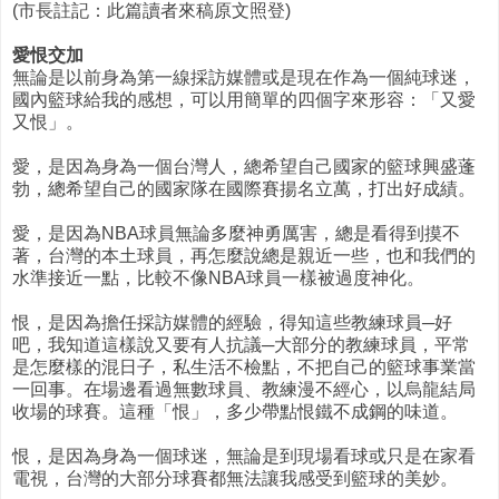
(市長註記：此篇讀者來稿原文照登)
愛恨交加
無論是以前身為第一線採訪媒體或是現在作為一個純球迷，
國內籃球給我的感想，可以用簡單的四個字來形容：「又愛
又恨」。
愛，是因為身為一個台灣人，總希望自己國家的籃球興盛蓬
勃，總希望自己的國家隊在國際賽揚名立萬，打出好成績。
愛，是因為NBA球員無論多麼神勇厲害，總是看得到摸不
著，台灣的本土球員，再怎麼說總是親近一些，也和我們的
水準接近一點，比較不像NBA球員一樣被過度神化。
恨，是因為擔任採訪媒體的經驗，得知這些教練球員─好
吧，我知道這樣說又要有人抗議─大部分的教練球員，平常
是怎麼樣的混日子，私生活不檢點，不把自己的籃球事業當
一回事。在場邊看過無數球員、教練漫不經心，以烏龍結局
收場的球賽。這種「恨」，多少帶點恨鐵不成鋼的味道。
恨，是因為身為一個球迷，無論是到現場看球或只是在家看
電視，台灣的大部分球賽都無法讓我感受到籃球的美妙。