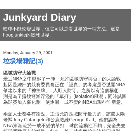
Junkyard Diary
籃球不能改變世界，但它可以是看世界的一種方法。這是
hoopjunkie的籃球世界。
Monday, January 29, 2001
垃圾場雜記(3)
區域防守大論戰
最近NBA之中颳起了一陣「允許區域防守與否」的大論戰，
起因是總部的競賽委員會正在「認真」的考慮是否拋開NBA
肇建以來的「神主牌」─人盯人防守。之所以有這個構想，
則是為了擺脫逐漸浮濫的「單打」(Isolation)風潮，同時試圖
為球賽加入催化劑，使逐漸一成不變的NBA出現些許新意。
兩派人士都各有論點。主張允許區域防守最力的，該屬太陽
老闆Jerry Colangelo和公鹿教練George Karl。他們認為，
NBA漸漸流於一成不變的單打，球的流動性不夠，完全失去