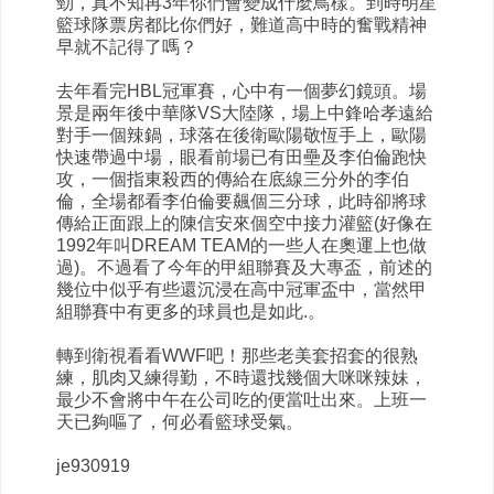
勁，真不知再3年你們會變成什麼鳥樣。到時明星
籃球隊票房都比你們好，難道高中時的奮戰精神
早就不記得了嗎？
去年看完HBL冠軍賽，心中有一個夢幻鏡頭。場
景是兩年後中華隊VS大陸隊，場上中鋒哈孝遠給
對手一個辣鍋，球落在後衛歐陽敬恆手上，歐陽
快速帶過中場，眼看前場已有田壘及李伯倫跑快
攻，一個指東殺西的傳給在底線三分外的李伯
倫，全場都看李伯倫要飆個三分球，此時卻將球
傳給正面跟上的陳信安來個空中接力灌籃(好像在
1992年叫DREAM TEAM的一些人在奧運上也做
過)。不過看了今年的甲組聯賽及大專盃，前述的
幾位中似乎有些還沉浸在高中冠軍盃中，當然甲
組聯賽中有更多的球員也是如此.。
轉到衛視看看WWF吧！那些老美套招套的很熟
練，肌肉又練得勤，不時還找幾個大咪咪辣妹，
最少不會將中午在公司吃的便當吐出來。上班一
天已夠嘔了，何必看籃球受氣。
je930919