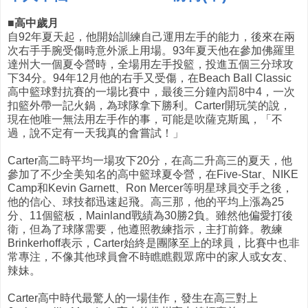
■高中歲月
自92年夏天起，他開始訓練自己運用左手的能力，後來在兩
次右手手腕受傷時意外派上用場。93年夏天他在參加佛羅里
達州大一個夏令營時，全場用左手投籃，投進五個三分球攻
下34分。94年12月他的右手又受傷，在Beach Ball Classic
高中籃球對抗賽的一場比賽中，最後三分鐘內罰8中4，一次
扣籃外帶一記火鍋，為球隊拿下勝利。Carter開玩笑的說，
現在他唯一無法用左手作的事，可能是吹薩克斯風，「不
過，說不定有一天我真的會嘗試！」
Carter高二時平均一場攻下20分，在高二升高三的夏天，他
參加了不少全美知名的高中籃球夏令營，在Five-Star、NIKE
Camp和Kevin Garnett、Ron Mercer等明星球員交手之後，
他的信心、球技都迅速起飛。高三那，他的平均上漲為25
分、11個籃板，Mainland戰績為30勝2負。雖然他偏愛打後
衛，但為了球隊需要，他遵照教練指示，主打前鋒。教練
Brinkerhoff表示，Carter始終是團隊至上的球員，比賽中也非
常專注，不像其他球員會不時瞧瞧觀眾席中的家人或女友、
辣妹。
Carter高中時代最驚人的一場佳作，發生在高三對上