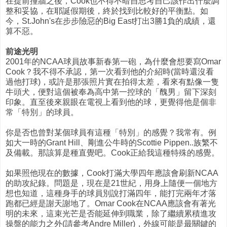
在提前撞牆之後，Cook也不得不暗自思考自己該作出什麼調
整和妥協，在耶誕假期後，終於找到比較好的平衡點。如
今，St.John's在步步險惡的Big East打出3勝1負的成績，還
算不惡。
前途光明
2001年的NCAA球員故事新春第一砲，為什麼會想要寫Omar
Cook？我不得不承認，第一次看到他的介紹時(當時還沒看
過他打球)，或許是那張照片實在拍得太差，看來有點像一隻
牛頭犬，便對這個被奉為高中第一控球的「醜男」留下深刻
印象。直至後來親眼在電視上看到他的球，更覺得他是個非
常「特別」的球員。
你是否也曾對某個球員有這種「特別」的感覺？我常有。例
如大一時的Grant Hill、剛進公牛時的Scottie Pippen..族繁不
及備載。那該算是種直覺吧。Cook正給我這種特殊的感覺。
如果照他現在的數據，Cook打滿大學四年應該會刷新NCAA
的助攻紀錄。問題是，現在是21世紀，用身上隨便一個地方
想也知道，這種身手的球員別說打滿四年，能打完兩年才落
跑都已經是謝天謝地了。Omar Cook在NCAA應該會有著光
明的未來，這束光芒是否能延伸到職業，除了繼續累積進攻
操盤的能力之外(請參考Andre Miller)，外線可能是最關鍵的