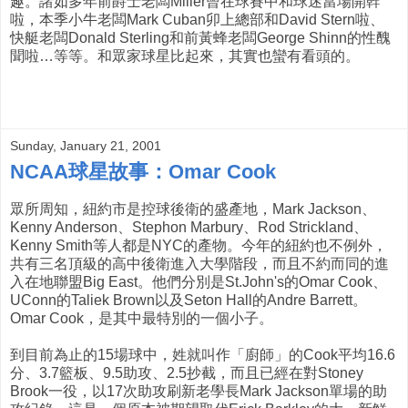
趣。諸如多年前爵士老闆Miller曾在球賽中和球迷當場開幹
啦，本季小牛老闆Mark Cuban卯上總部和David Stern啦、
快艇老闆Donald Sterling和前黃蜂老闆George Shinn的性醜
聞啦…等等。和眾家球星比起來，其實也蠻有看頭的。
Sunday, January 21, 2001
NCAA球星故事：Omar Cook
眾所周知，紐約市是控球後衛的盛產地，Mark Jackson、
Kenny Anderson、Stephon Marbury、Rod Strickland、
Kenny Smith等人都是NYC的產物。今年的紐約也不例外，
共有三名頂級的高中後衛進入大學階段，而且不約而同的進
入在地聯盟Big East。他們分別是St.John's的Omar Cook、
UConn的Taliek Brown以及Seton Hall的Andre Barrett。
Omar Cook，是其中最特別的一個小子。
到目前為止的15場球中，姓就叫作「廚師」的Cook平均16.6
分、3.7籃板、9.5助攻、2.5抄截，而且已經在對Stoney
Brook一役，以17次助攻刷新老學長Mark Jackson單場的助