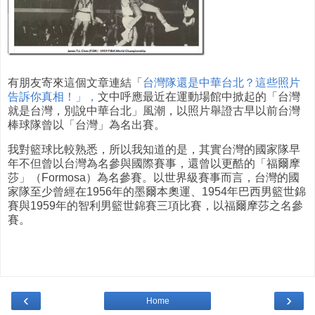
有朋友寄來這個文章連結「
台灣隊還是中華台北？這些照片
告訴你真相！」，
文中呼應最近在運動場館中掀起的「台灣
就是台灣，別說中華台北」風潮，以照片舉證古早以前台灣
棒球隊曾以「台灣」為名出賽。
我對籃球比較熟悉，所以我知道的是，其實台灣的國家隊早
年不但曾以台灣為名參與國際賽事，還曾以更酷的「福爾摩
莎」（Formosa）為名參賽。以世界級賽事而言，台灣的國
家隊至少曾經在1956年的墨爾本奧運、1954年巴西男籃世錦
賽與1959年的智利男籃世錦賽三項比賽，以福爾摩莎之名參
賽。
‹
›
Home