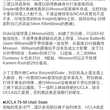
三度以球員身份、兩度以助理教練身分打進最後四強。
Snyder接受K教練推薦前往Missouri當家兩年有成，沒想到如
今要在球場上大動干戈。不過這種情形在NCAA其實也不是
不多，印地安那的Bob Knight在被fire之前，就得在Big 10裡
面對自己的高徒Steve Alford(Iowa的教練)。
Duke這場球遇上Missouri頑抗，糾纏了30分鐘，只以63-62
勉強領先。不過季後賽經驗在此派上用場，Shane Battier和
Jason Williams聯手帶領最後一波攻勢，在最後10分鐘轟垮
Missouri。Williams的踝傷似乎沒有造成太大影響，攻下31
分外帶9助攻；Battier則有27分、11籃板，大二的Mike
Dunleavy Jr.也有15分、9籃板。Missouri仍以左手怪傑
Kareem Rush的29分最高。
少了主戰中鋒Carlos Boozer的Duke，到目前為止還沒遇上
大麻煩，我一向覺得Duke最害怕的是有著高大、野壯鋒線、
打球不要命的球隊，應付Missouri這種身材不突出的隊伍，
三兩下就足以擺脫。下一場對上鋒線很硬的UCLA，除非
UCLA自己耍寶，否則應該會是場難打的硬仗。
■UCLA 75-50 Utah State
首輪的眾多冷門，讓許多高順位種子撿到便宜。UCLA就是