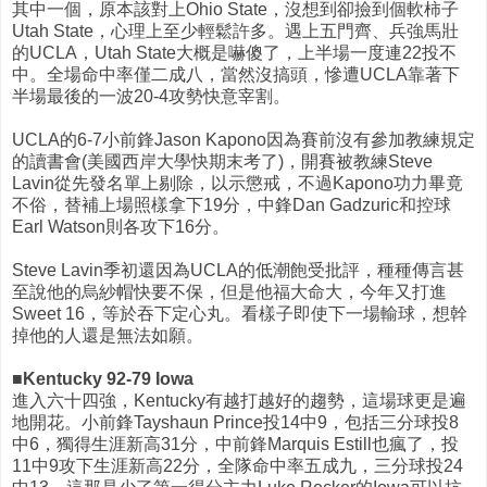
其中一個，原本該對上Ohio State，沒想到卻撿到個軟柿子
Utah State，心理上至少輕鬆許多。遇上五門齊、兵強馬壯
的UCLA，Utah State大概是嚇傻了，上半場一度連22投不
中。全場命中率僅二成八，當然沒搞頭，慘遭UCLA靠著下
半場最後的一波20-4攻勢快意宰割。
UCLA的6-7小前鋒Jason Kapono因為賽前沒有參加教練規定
的讀書會(美國西岸大學快期末考了)，開賽被教練Steve
Lavin從先發名單上剔除，以示懲戒，不過Kapono功力畢竟
不俗，替補上場照樣拿下19分，中鋒Dan Gadzuric和控球
Earl Watson則各攻下16分。
Steve Lavin季初還因為UCLA的低潮飽受批評，種種傳言甚
至說他的烏紗帽快要不保，但是他福大命大，今年又打進
Sweet 16，等於吞下定心丸。看樣子即使下一場輸球，想幹
掉他的人還是無法如願。
■Kentucky 92-79 Iowa
進入六十四強，Kentucky有越打越好的趨勢，這場球更是遍
地開花。小前鋒Tayshaun Prince投14中9，包括三分球投8
中6，獨得生涯新高31分，中前鋒Marquis Estill也瘋了，投
11中9攻下生涯新高22分，全隊命中率五成九，三分球投24