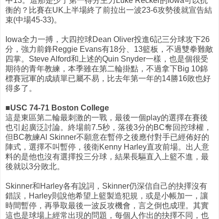
中13。這那是少了第一得分主力Luke Recker的Iowa可以抗
衡的？比賽在UK上半場終了前拉出一波23-6攻勢後就宣告結
束(中場45-33)。
Iowa全力一搏，大四控球Dean Oliver投進6記三分球攻下26
分，強力前鋒Reggie Evans有18分、13籃板，不過雙拳難敵
四掌。Steve Alford和上述的Quin Snyder一樣，也是個很受
期待的青年教練，本季雖在第二輪掛點，不過拿下Big 10錦
標賽冠軍的成績單已屬不易，比去年第一年的14勝16敗也好
得多了。
■USC 74-71 Boston College
這是東區第二輪最刺激的一戰，最後一個play的選擇在賽後
也引起廣泛討論。終場前7.5秒，落後3分的BC奪回控球權，
但BC教練Al Skinner不願意在暫停之後應付對手已經佈好的
陣式，選擇不叫暫停，後衛Kenny Harley直攻前場。出人意
料的是他也沒有選擇投三分球，結果長驅直入上籃不進，最
後就以3分敗北。
Skinner和Harley各有說詞，Skinner仍深信自己的抉擇沒有
錯誤，Harley則說他希望上籃製造犯規，或是小帳加一，讓
時間暫停，再爭取最後一波反攻機會，言之倒也成理。其實
這也是球場上經常出現的問題，每個人作出的抉擇不同，也