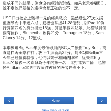
造成不同的結果，倒也沒有絕對的對錯。如果老天眷顧BC，
說不定他們最後的選擇會是正確的也不一定。
USC打出校史上難得一見的經典戰役，雖然發生27次失誤，
但團隊命中率達六成，籃板也掌握41-28優勢，以Pac 10例
行賽第四名的身分挺進16強，算是半個灰姑娘。此役球員個
個有佳作，Bluthenthal攻得21分，Trepagnier 18分，Sam
Clancy 14分、12籃板。
本季獲選Big East年度最佳球員的BC大二後衛Troy Bell，簡
直是扛著全隊在打，攻下生涯新高32分。對BC和Bell而言，
今年已經值得驕傲，他們以幾乎相同的陣容，從去年Big
East的最後一名直竄為今年的第一名，還打進第二輪，也難
怪Al Skinner當選年度最佳教練的呼聲居高不下。
‹
›
Home
View web version