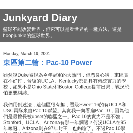
Junkyard Diary
籃球不能改變世界，但它可以是看世界的一種方法。這是
hoopjunkie的籃球世界。
Monday, March 19, 2001
東區第二輪：Pac-10 Power
雖然說Duke被視為今年冠軍的大熱門，但憑良心講，東區實
在不好打，晉級的UCLA、Kentucky都是具有傳統實力的學
校，如果不是Ohio State和Boston College提前出局，戰況恐
怕更要糾纏。
我們用倒述法，這個區很有趣，晉級Sweet 16的有UCLA和
USC兩隊來自Pac 10聯盟。其實我一向看扁Pac 10，因為他
們是最擅長被upset的聯盟之一。Pac 10的實力不是不強，
Stanford、UCLA、Arizona有那一年爛過？何況UCLA在95
年奪冠，Arizona則在97年封王，也夠嗆了。不過Pac 10學