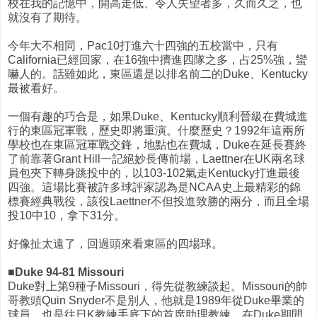
校在我的記憶中，開高走低、令人失望者多，久而久之，也
就沒有了期待。
今年大不相同，Pac10打進六十四強的五校當中，只有
California已經回家，在16強中擠進四隊之多，占25%強，蠻
嚇人的。話雖如此，東區還是以排名前二的Duke、Kentucky
最被看好。
一個有趣的巧合是，如果Duke、Kentucky順利晉級在費城進
行的東區冠軍戰，歷史即將重演。什麼歷史？1992年這兩所
學校也在東區冠軍戰交鋒，地點也在費城，Duke在延長賽終
了前靠著Grant Hill一記絕妙長傳前場，Laettner在UK兩名球
員包夾下轉身跳投中的，以103-102氣走Kentucky打進最後
四強。這場比賽被許多球評家認為是NCAA史上最精彩的錦
標賽經典戰役，該役Laettner不但投進致勝的兩分，而且全場
投10中10，拿下31分。
好像扯太遠了，回過頭來看東區的四場球。
■Duke 94-81 Missouri
Duke對上第9種子Missouri，得先從教練談起。Missouri的帥
哥教頭Quin Snyder不是別人，他就是1989年從Duke畢業的
球員，也是往日K教練手底下的首席助理教練，在Duke期間