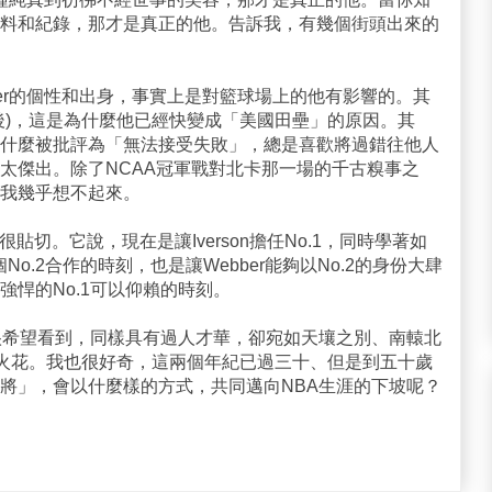
料和紀錄，那才是真正的他。告訴我，有幾個街頭出來的
ber的個性和出身，事實上是對籃球場上的他有影響的。其
後)，這是為什麼他已經快變成「美國田壘」的原因。其
什麼被批評為「無法接受失敗」，總是喜歡將過錯往他人
太傑出。除了NCAA冠軍戰對北卡那一場的千古糗事之
我幾乎想不起來。
很貼切。它說，現在是讓Iverson擔任No.1，同時學著如
這個No.2合作的時刻，也是讓Webber能夠以No.2的身份大肆
悍的No.1可以仰賴的時刻。
很希望看到，同樣具有過人才華，卻宛如天壤之別、南轅北
樣的火花。我也很好奇，這兩個年紀已過三十、但是到五十歲
將」，會以什麼樣的方式，共同邁向NBA生涯的下坡呢？