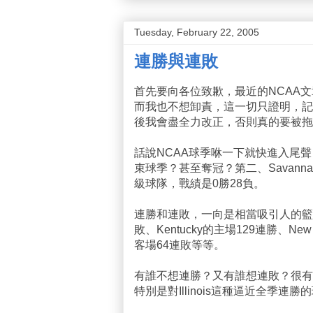
Tuesday, February 22, 2005
連勝與連敗
首先要向各位致歉，最近的NCAA
而我也不想卸責，這一切只證明，記
後我會盡全力改正，否則真的要被拖
話說NCAA球季咻一下就快進入尾聲，
束球季？甚至奪冠？第二、Savanna
級球隊，戰績是0勝28負。
連勝和連敗，一向是相當吸引人的籃球話題。
敗、Kentucky的主場129連勝、New H
客場64連敗等等。
有誰不想連勝？又有誰想連敗？很有
特別是對Illinois這種逼近全季連