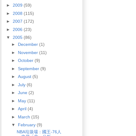
►
2009
(59)
►
2008
(115)
►
2007
(172)
►
2006
(23)
▼
2005
(86)
►
December
(1)
►
November
(11)
►
October
(9)
►
September
(9)
►
August
(5)
►
July
(6)
►
June
(2)
►
May
(11)
►
April
(4)
►
March
(15)
▼
February
(9)
NBA垃圾場：國王-76人