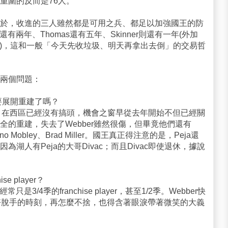
重圍的反而是76人。
於，收進的三人雖然都是可用之兵、都足以加強國王的防
n還有兩年、Thomas還有五年、Skinner則還有一年(外加
保證薪資)，這和一般「今天先收垃圾、明天再拿出去倒」的交易哲
兩個問題：
要展開重建了嗎？
容，在西區已經沒有搞頭，機會之窗早從去年開始不但已經關
的重建，失去了Webber雖然很傷，但畢竟他們還有
Cuttino Mobley、Brad Miller。國王真正得注意的是，Peja還
湖人有Peja的大哥Divac；而且Divac即使退休，據說
se player？
，但他經常只是3/4季的franchise player，甚至1/2季。Webber快
好脫手的時刻，再怎麼不捨，也得含著眼淚帶著微笑的大義