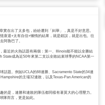
文章實在出了太多包，紛紛遭到「糾舉」，真是不好意思。
憶衰退+太有自信+懶惰的結果，就是錯誤，就是出包。往
去阿魯巴了。
最近的火熱話題有兩個：第一、Illinois能不能以全勝結
h State成為近50年來第二支以全敗結束球季的NCAA第一
例如UCLA的88連勝、Sacramento State的34連
ampshire的主場32連敗，以及Texas-Pan American的
趣的是，連勝和連敗的隊伍都同樣有著莫大的心理壓力。
勝的球隊而言，更是如此。