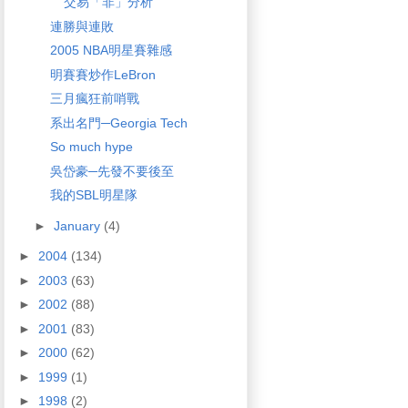
交易「非」分析
連勝與連敗
2005 NBA明星賽雜感
明賽賽炒作LeBron
三月瘋狂前哨戰
系出名門─Georgia Tech
So much hype
吳岱豪─先發不要後至
我的SBL明星隊
►
January
(4)
►
2004
(134)
►
2003
(63)
►
2002
(88)
►
2001
(83)
►
2000
(62)
►
1999
(1)
►
1998
(2)