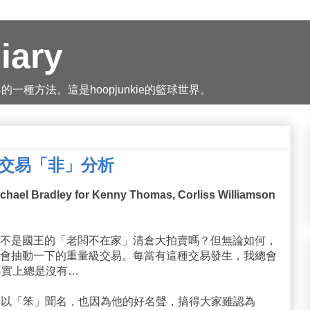
iary
種方法。這是hoopjunkie的籃球世界。
人交易「非」分析
chael Bradley for Kenny Thomas, Corliss Williamson
不是國王的「老闆不在家」清倉大拍賣嗎？但無論如何，
會抽動一下的重量級交易。每當有這種交易發生，我總會
事實上總是沒有…
在業界並非以「笨」聞名，也因為他的好名聲，搞得大家雖認為