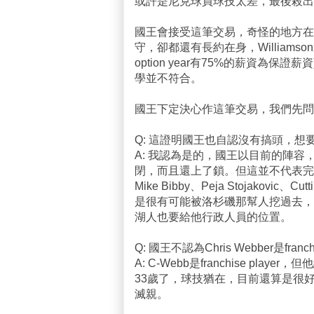
或許是尼克球員球技太差，最後殺出
國王會接受這筆交易，奇怪的地方在
守，卻都還有長約在身，Williamso
option year有75%的薪資為
學並不符合。
國王下定決心作這筆交易，我們先問
Q: 這證明國王也自認沒有搞頭，想
A: 我認為是的，國王以目前的陣
閉，而且還上了鎖。但這並不代表完全
Mike Bibby、Peja Stojakovic、
是很有可能被洛杉磯那幫人挖過去，因為
湖人也要給他行政人員的位置。
Q: 國王不認為Chris Webber是franchi
A: C-Webb是franchise player
33歲了，球技猶在，目前還算是很
滅親。