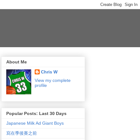
About Me
Chris W
View my complete
profile
Popular Posts: Last 30 Days
Japanese Milk Ad Giant Boys
寫在季後賽之前