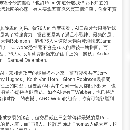
而神經兮兮的擔心「也許Petrie知道什麼我們都不知道的
能撈就撈的心態。有人要拿五百塊來買三個洋蔥，你會不賣
其詭異的交易。從76人的角度來看，AI日前才放風聲對球
是為了補強實力，當然更是為了滿足小戰神。最爽的是，
Robinson，隨後76人火速以大狗向黃蜂換來Jamal
s，這證明了，C-Webb恐怕還不會是76人的最後一塊拼圖。而
臨近終點，76人可以拿薪資餘額來保住手上的「鐵枝」Andre
een、Samuel Dalembert。
I向來和進攻型的球員搭不起來，前前後後共有Jerry
arry Hughes、Keith Van Horn、Glenn Robinson幾個案
性上的問題，但要說AI和其中任何一個人都配不起來，也
n本身的心態確有點問題。如今AI擁有了Webber，也已將近
作球路上的改變，AI+C-Webb的組合，將有可能影響到
可能被交易的謠言，但交易截止日之前傳得最兇的是Peja
r最兇的是尼克，而非76人。也許是Isiah Thomas人緣太差，也