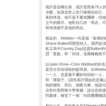
或許是這種出身，或許是因為76人
冷暖，知道這世上你只能相信自己，只能相信
來的球員。他不是不重視團隊，但他
之中的模式。他對自己的「馬吉」可
和球員都不是他的馬吉。
相反的，Webber一向是個「裝壞的好
Shane Battier同類型的人。
私立高中Country Day(也是Ba
謂「貴族」和「街頭」這兩種截然不
以Jalen Rose─Chris Webb
是百分百街頭味的籃球員。在Web
一一人，也是最不屬於街頭的一人。
和「壞孩子」(請先容許我如此定義
他的個性。所以，他吸大麻，他說垃
沒有向密西根大學拿錢，說法也前後
到最後，被安了一個「向陪審團撒謊
相由心生，當你每次見到Webbe