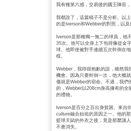
我有種第六感，交易後的國王陣容，
我都說了，這篇稿子不是分析。以上
的是Iverson和Webber的對照，以
Iverson是那種獨一無二的球員
35次。他可以全身上下包得像從金
球。他即使被對手連續五次幹倒在地
樣。
Webber，我得很抱歉的說，雖
機會。因為只要幹倒一次，他大概就
傷就是Webber的宿命。不過，我們
的，Webber以208cm身高擁
的禮物。
Iverson是百分之百出身貧困、來自
culture融合始祖的原因之一。
籃球天賦的外衣之後，竟是那麼讓人
不會消失。