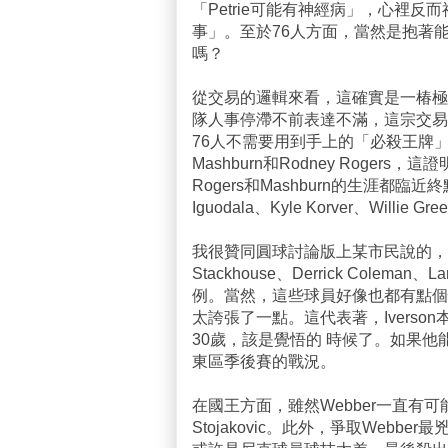
「Petrie可能有神經病」，心裡反
事」。至於76人方面，當然是抱著
嗎？
從交易的邏輯來看，這確實是一椿極
隊人事停滯不前表達不滿，這宗交易
76人不需要用到手上的「必殺王牌」大狗
Mashburn和Rodney Roger
Rogers和Mashburn的生涯都
Iguodala、Kyle Korver、Willie Gr
我很贊同圓球討論版上某市民說的，A
Stackhouse、Derrick Coleman、L
例。當然，這些球員好像也都有點個
太誇張了一點。這代表著，Iverso
30歲，該是覺悟的 時候了。如果他能
東區季後賽的戰況。
在國王方面，雖然Webber一直有
Stojakovic。此外，爭取Webbe