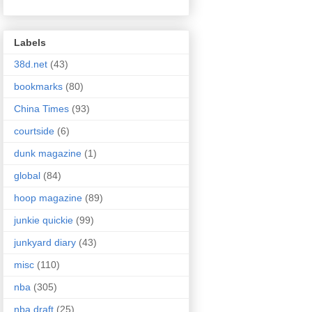
Labels
38d.net
(43)
bookmarks
(80)
China Times
(93)
courtside
(6)
dunk magazine
(1)
global
(84)
hoop magazine
(89)
junkie quickie
(99)
junkyard diary
(43)
misc
(110)
nba
(305)
nba draft
(25)