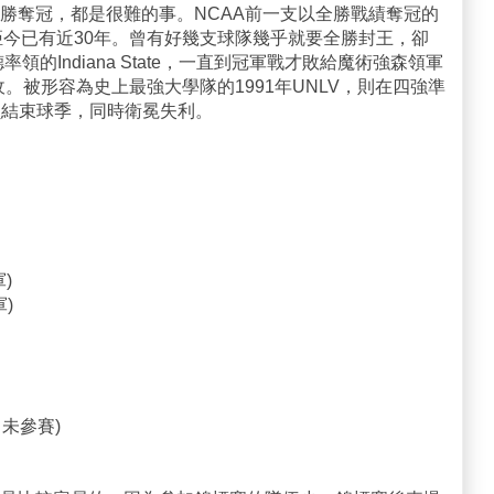
勝奪冠，都是很難的事。NCAA前一支以全勝戰績奪冠的
2-0)，距今已有近30年。曾有好幾支球隊幾乎就要全勝封王，卻
領的Indiana State，一直到冠軍戰才敗給魔術強森領軍
勝1負作收。被形容為史上最強大學隊的1991年UNLV，則在四強準
1負結束球季，同時衛冕失利。
軍)
軍)
賽，未參賽)