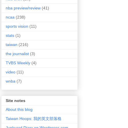
nba preview/review
(41)
ncaa
(238)
sports vision
(11)
stats
(1)
taiwan
(216)
the journalist
(3)
TVBS Weekly
(4)
video
(11)
wnba
(7)
Site notes
About this blog
Taiwan Hoops: 我的英文部落格
Junkyard Diary on Wordpress.com