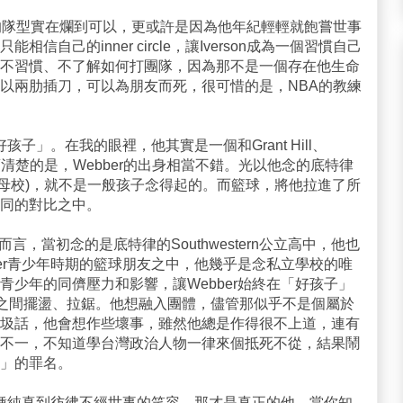
的隊型實在爛到可以，更或許是因為他年紀輕輕就飽嘗世事
自己的inner circle，讓Iverson成為一個習慣自己
不習慣、不了解如何打團隊，因為那不是一個存在他生命
以兩肋插刀，可以為朋友而死，很可惜的是，NBA的教練
孩子」。在我的眼裡，他其實是一個和Grant Hill、
我們必須清楚的是，Webber的出身相當不錯。光以他念的底特律
ttier的母校)，就不是一般孩子念得起的。而籃球，將他拉進了所
同的對比之中。
er的好友而言，當初念的是底特律的Southwestern公立高中，他也
ber青少年時期的籃球朋友之中，他幾乎是念私立學校的唯
青少年的同儕壓力和影響，讓Webber始終在「好孩子」
)之間擺盪、拉鋸。他想融入團體，儘管那似乎不是個屬於
圾話，他會想作些壞事，雖然他總是作得很不上道，連有
不一，不知道學台灣政治人物一律來個抵死不從，結果鬧
」的罪名。
r那種純真到彷彿不經世事的笑容，那才是真正的他。當你知