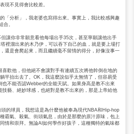
表現不見得會比較差。
的「分析」，我老婆也寫得出來。事實上，我比較感興趣
及組合。
，他不但讓你非常願意看他每場出手35次，甚至寧願讓他出手
字塔裡溜出來的木乃伊，可以吞下自己的血，就是要上場打
，還是會爬起來，而且繼續毫不留情的得分，好像沒事一
然我很喜歡他，但他絕不會讓對手有連續五次將他幹倒在地的
躺平抬出去了。OK，我這麼說似乎太無情了，但容易受
倒也不能否認Webber的全能天賦。如果身高是教不出來
有的全能技藝、絕妙球感，也絕對是教不出來的，那是上帝給他
街頭的球員，我想這是為什麼他被奉為現代NBA和Hip-hop
他的那種霸氣、殺氣、街頭氣息，由於是那麼的原汁原味，包上
同情和崇拜。無論AI如何學作好孩子，這種獨特的氣味都