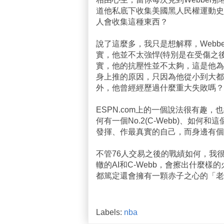
道他私底下收集美國黑人民權運動史
人會收集這種東西？
說了這麼多，我只是想解釋，Web
實，他並不太強悍(特別是在受傷之
實，他的抗壓性並不太夠，這是他為
身上推的原因，只因為他從小到大都
外，他曾經經歷過什麼重大失敗嗎？
ESPN.com上的一個說法很有趣，也
何有一個No.2(C-Webb)、如何和
發揮、作最真實的自己，而身邊有個強
不管76人交易之後的戰績如何，我
轍的AI和C-Webb，會擦出什麼
都篤定還會擁有一顆赤子之心的「老
Labels:
nba