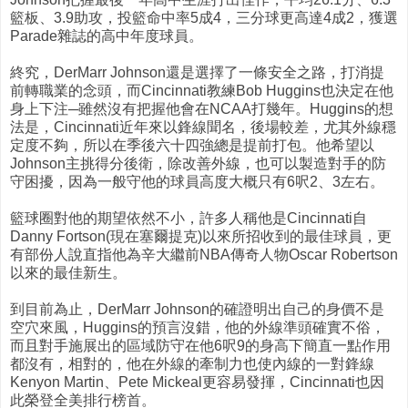
籃板、3.9助攻，投籃命中率5成4，三分球更高達4成2，獲選
Parade雜誌的高中年度球員。
終究，DerMarr Johnson還是選擇了一條安全之路，打消提
前轉職業的念頭，而Cincinnati教練Bob Huggins也決定在他
身上下注─雖然沒有把握他會在NCAA打幾年。Huggins的想
法是，Cincinnati近年來以鋒線聞名，後場較差，尤其外線穩
定度不夠，所以在季後六十四強總是提前打包。他希望以
Johnson主挑得分後衛，除改善外線，也可以製造對手的防
守困擾，因為一般守他的球員高度大概只有6呎2、3左右。
籃球圈對他的期望依然不小，許多人稱他是Cincinnati自
Danny Fortson(現在塞爾提克)以來所招收到的最佳球員，更
有部份人說直指他為辛大繼前NBA傳奇人物Oscar Robertson
以來的最佳新生。
到目前為止，DerMarr Johnson的確證明出自己的身價不是
空穴來風，Huggins的預言沒錯，他的外線準頭確實不俗，
而且對手施展出的區域防守在他6呎9的身高下簡直一點作用
都沒有，相對的，他在外線的牽制力也使內線的一對鋒線
Kenyon Martin、Pete Mickeal更容易發揮，Cincinnati也因
此榮登全美排行榜首。