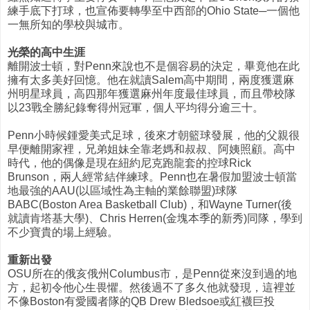
練手底下打球，也宣佈要轉學至中西部的Ohio State─一個他
一無所知的學校與城市。
光榮的高中生涯
離開波士頓，對Penn來說也不是個容易的決定，畢竟他在此
擁有太多美好回憶。他在就讀Salem高中期間，兩度獲選麻
州明星球員，高四那年獲選麻州年度最佳球員，而且帶校隊
以23戰全勝紀錄奪得州冠軍，個人平均得分逾三十。
Penn小時候鍾愛美式足球，後來才朝籃球發展，他的父親很
早便離開家裡，兄弟姐妹全靠老媽和叔叔、阿姨照顧。高中
時代，他的偶像是現在紐約尼克跑龍套的控球Rick
Brunson，兩人經常結伴練球。Penn也在暑假加盟波士頓當
地最強的AAU(以區域性為主軸的業餘聯盟)球隊
BABC(Boston Area Basketball Club)，和Wayne Turner(後
就讀肯塔基大學)、Chris Herren(金塊本季的新秀)同隊，學到
不少寶貴的場上經驗。
重新出發
OSU所在的俄亥俄州Columbus市，是Penn從來沒到過的地
方，起初令他心生畏懼。然後過不了多久他就發現，這裡並
不像Boston有愛國者隊的QB Drew Bledsoe或紅襪巨投