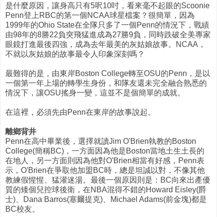
是什麼原因，讓身高只有5呎10吋，看來毫不起眼的Scoonie
Penn登上RBC的第一個NCAA球星檔案？很簡單，因為
1999年的Ohio State在全隊只多了一個Penn的情況下，戰績
由98年的8勝22負突飛猛進成為27勝9負，同時跌破全美專家
眼鏡打進最後四強，成為去年最美的灰姑娘故事。NCAA，
不就以灰姑娘的故事最令人印象深刻嗎？
最難得的是，由東岸Boston College轉至OSU的Penn，是以
一個第一年上場的轉學生身份，和隊友還未完全融合熟悉的
情況下，讓OSU搖身一變，這並不是個簡單的成就。
在這裡，必須先由Penn在東岸的故事說起。
離鄉背井
Penn在高中畢業後，選擇就讀Jim O'Brien執教的Boston
College(簡稱BC)，一方面因為他是Boston當地土生土長的
在地人，另一方面則因為他對O'Brien相當有好感，Penn表
示，O'Brien在爭取他加盟BC時，總是坦誠以對，不像其他
教練假惺惺、猛灌迷湯。最後一個原因則是：BC向來出產優
質的矮個兒控球後衛，在NBA混得不錯的Howard Eisley(爵
士)、Dana Barros(塞爾提克)、Michael Adams(前金塊)都是
BC校友。