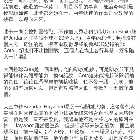
別急，還不致於。然而，北卡已經走上不知該左轉、右轉，
該前進、後退的十字路口，則是不爭的事實。無論今年到最
後戰績如何，北卡都必須在一、兩年快速的作出是否改變的
抉擇，以迎向未來。
北卡一向以擅打團體戰、不作個人秀著稱(所以Dean Smith能
把Jordan的平均得分壓在20分以下)。今年的北卡，照樣沒有
個人秀，奇怪的是，擁有助攻數即將刷新ACC紀錄的Ed
Cota，卻也打不出團體戰，五個人在場上各行其是，經常陷
入一片混亂。
大四控球Cota是一個重點，他的助攻絕妙，可是助攻並不見
得能轉化為領導能力，換句話說，Cota還未能擔起球隊領袖
的責任，往往任憑學弟們胡搞瞎搞，也不發一語。其次，他
的外線準頭還可以，但是進攻慾望太低，導致對手五個守四
個。
大三中鋒Brendan Haywood是另一個關鍵人物，這名曾代表
美國在世大運出賽的七呎中鋒頗受緯來體育台副理文大培鍾
愛，但是我一直不甚欣賞。我認為他不是大將之材的原因在
於，Haywood雖然體重夠，但是打起球來缺乏氣勢，而且表
現不穩，前一場可以有20分、10籃板，下一場只有5分、3籃
板，而且還提前犯滿，他的命中率高達七成多，則是完全來