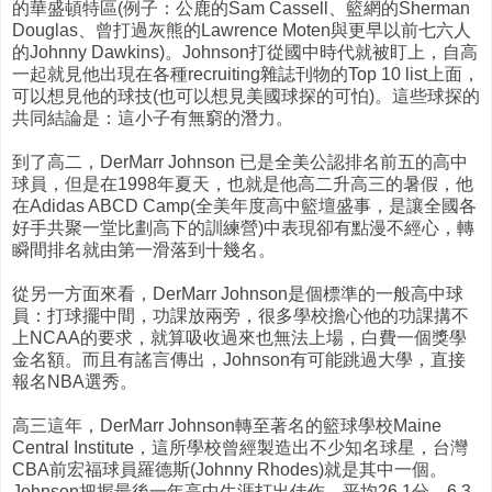
的華盛頓特區(例子：公鹿的Sam Cassell、籃網的Sherman
Douglas、曾打過灰熊的Lawrence Moten與更早以前七六人
的Johnny Dawkins)。Johnson打從國中時代就被盯上，自高
一起就見他出現在各種recruiting雜誌刊物的Top 10 list上面，
可以想見他的球技(也可以想見美國球探的可怕)。這些球探的
共同結論是：這小子有無窮的潛力。
到了高二，DerMarr Johnson 已是全美公認排名前五的高中
球員，但是在1998年夏天，也就是他高二升高三的暑假，他
在Adidas ABCD Camp(全美年度高中籃壇盛事，是讓全國各
好手共聚一堂比劃高下的訓練營)中表現卻有點漫不經心，轉
瞬間排名就由第一滑落到十幾名。
從另一方面來看，DerMarr Johnson是個標準的一般高中球
員：打球擺中間，功課放兩旁，很多學校擔心他的功課搆不
上NCAA的要求，就算吸收過來也無法上場，白費一個獎學
金名額。而且有謠言傳出，Johnson有可能跳過大學，直接
報名NBA選秀。
高三這年，DerMarr Johnson轉至著名的籃球學校Maine
Central Institute，這所學校曾經製造出不少知名球星，台灣
CBA前宏福球員羅德斯(Johnny Rhodes)就是其中一個。
Johnson把握最後一年高中生涯打出佳作，平均26.1分、6.3