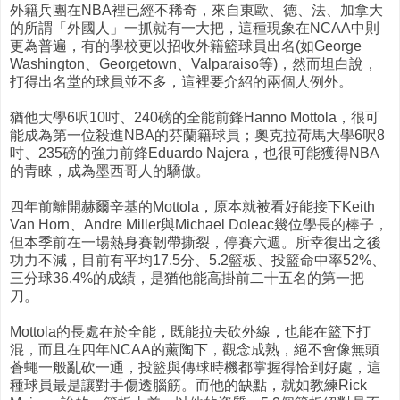
外籍兵團在NBA裡已經不稀奇，來自東歐、德、法、加拿大
的所謂「外國人」一抓就有一大把，這種現象在NCAA中則
更為普遍，有的學校更以招收外籍籃球員出名(如George
Washington、Georgetown、Valparaiso等)，然而坦白說，
打得出名堂的球員並不多，這裡要介紹的兩個人例外。
猶他大學6呎10吋、240磅的全能前鋒Hanno Mottola，很可
能成為第一位殺進NBA的芬蘭籍球員；奧克拉荷馬大學6呎8
吋、235磅的強力前鋒Eduardo Najera，也很可能獲得NBA
的青睞，成為墨西哥人的驕傲。
四年前離開赫爾辛基的Mottola，原本就被看好能接下Keith
Van Horn、Andre Miller與Michael Doleac幾位學長的棒子，
但本季前在一場熱身賽韌帶撕裂，停賽六週。所幸復出之後
功力不減，目前有平均17.5分、5.2籃板、投籃命中率52%、
三分球36.4%的成績，是猶他能高掛前二十五名的第一把
刀。
Mottola的長處在於全能，既能拉去砍外線，也能在籃下打
混，而且在四年NCAA的薰陶下，觀念成熟，絕不會像無頭
蒼蠅一般亂砍一通，投籃與傳球時機都掌握得恰到好處，這
種球員最是讓對手傷透腦筋。而他的缺點，就如教練Rick