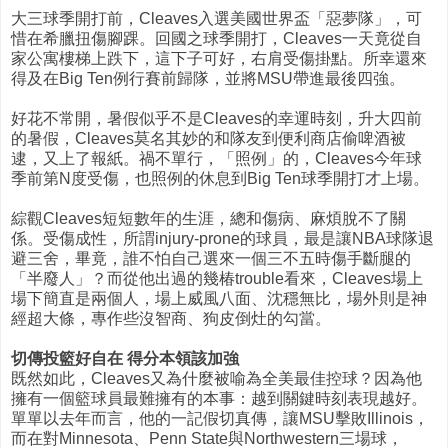
大三球季開打前，Cleaves入選美國世界盃「惡夢隊」，可
惜在希臘扭傷腳踝。回國之球季開打，Cleaves一天竟從自
家公寓樓梯上跌下，這下子可好，右肩受傷掛點。所幸還來
得及在Big Ten例行賽前歸隊，並將MSU帶進最後四強。
好花不常開，暑假似乎不是Cleaves的幸運時刻，升大四前
的暑假，Cleaves莫名其妙的和隊友到便利商店偷啤酒被
逮，又上了報紙。禍不單行，「照例」的，Cleaves今年球
季前第N度受傷，也照例的休息到Big Ten球季開打才上場。
綜觀Cleaves短短數年的生涯，總和傷病、麻煩脫不了關
係。受傷成性，所謂injury-prone的球員，最是讓NBA球隊退
避三舍，畢竟，誰不怕自己選來一個三不五時傷手斷腿的
「半廢人」？而從他出過的幾椿trouble看來，Cleaves場上
場下簡直是兩個人，場上威風八面、沈穩無比，場外則是神
經超大條，專作些沒智商、狗皮倒灶的勾當。
切傳投籃好自在 得分本領該加強
既然如此，Cleaves又為什麼被喻為全美最佳控球？因為他
擁有一個籃球員最難擁有的本事：越到關鍵時刻表現越好。
單單以去年而言，他的一記假切真傳，讓MSU擊敗Illinois，
而在對Minnesota、Penn State與Northwestern三場球，