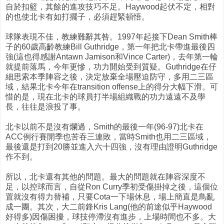
自於扣籃，其餘的進攻技巧不足。Haywood起伏不定，相對
的也使北卡有如打擺子，必須趕緊頓悟。
球隊表現不佳，教練難辭其咎。1997年起接下Dean Smith棒
子的60歲高齡教練Bill Guthridge，第一年把北卡帶進最後四
強(這也得感謝Antawn Jamison和Vince Carter)，去年第一輪
就提前落馬，今年更慘，功力開始受到質疑。Guthridge在仔
細思索本季陣容之後，決定放棄全場壓迫防守，多用二三區
域，結果北卡今年在transition offense上的得分大幅下滑。可
惜的是，現在北卡的球員打半場組織戰的功力遠遠不及學
長，往往是浪投了事。
北卡以前不是沒有爛過，Smith的最後一年(96-97)北卡在
ACC例行賽開季也苦吞三連敗，當時Smith也用二三區域，
最後還是打到20勝並進入六十四強，沒有理由證明Guthridge
作不到。
所以，北卡還有其他的問題。最大的問題就在陣容深度不
足，以控球而言，自從Ron Curry季初受傷掛掉之後，這個位
置就沒有得力替補，只要Cota一下場休息，場上簡直是鳥亂
成一團。其次，大二前鋒Kris Lang(他的前途似乎Haywood
好得多)因傷困擾，球技停滯沒有進步，上場時間也不多。大