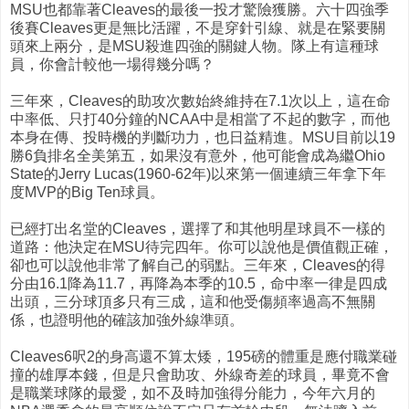
MSU也都靠著Cleaves的最後一投才驚險獲勝。六十四強季
後賽Cleaves更是無比活躍，不是穿針引線、就是在緊要關
頭來上兩分，是MSU殺進四強的關鍵人物。隊上有這種球
員，你會計較他一場得幾分嗎？
三年來，Cleaves的助攻次數始終維持在7.1次以上，這在命
中率低、只打40分鐘的NCAA中是相當了不起的數字，而他
本身在傳、投時機的判斷功力，也日益精進。MSU目前以19
勝6負排名全美第五，如果沒有意外，他可能會成為繼Ohio
State的Jerry Lucas(1960-62年)以來第一個連續三年拿下年
度MVP的Big Ten球員。
已經打出名堂的Cleaves，選擇了和其他明星球員不一樣的
道路：他決定在MSU待完四年。你可以說他是價值觀正確，
卻也可以說他非常了解自己的弱點。三年來，Cleaves的得
分由16.1降為11.7，再降為本季的10.5，命中率一律是四成
出頭，三分球頂多只有三成，這和他受傷頻率過高不無關
係，也證明他的確該加強外線準頭。
Cleaves6呎2的身高還不算太矮，195磅的體重是應付職業碰
撞的雄厚本錢，但是只會助攻、外線奇差的球員，畢竟不會
是職業球隊的最愛，如不及時加強得分能力，今年六月的