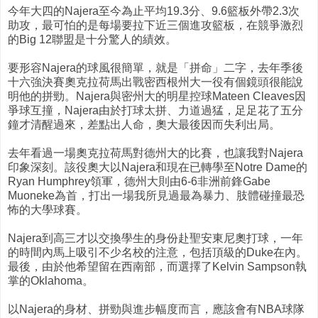
今年大四的Najera至今為止平均19.3分、9.6籃板外帶2.3次
助攻，最可怕的是每場要拉下近三個進攻籃板，在競爭激烈
的Big 12聯盟是十分驚人的績效。
要形容Najera的球風很簡單，就是「拼命」二字，去年季後
十六強決賽奧克拉荷馬出戰密西根州大一役有個鏡頭很能說
明他的拼勁。Najera與密州大的明星控球Mateen Cleaves因
爭球互撞，Najera由於打球太拼、力道過猛，足足花了五分
鐘才清醒過來，差點出人命，奧大最後因而失利出局。
去年看過一場奧克拉荷馬對德州大的比賽，也讓我對Najera
印象深刻。該役奧大以Najera和現在已轉學至Notre Dame的
Ryan Humphrey領軍，德州大則由6-6非洲前鋒Gabe
Muoneke為首，打出一場我所見過最為暴力、肢體碰撞最恐
怖的大學球賽。
Najera到高三才以交換學生的身份赴聖安東尼奧打球，一年
的時間內馬上吸引不少名校的注意，包括頂級的Duke在內。
最後，由於他希望留在西南部，而選擇了Kelvin Sampson執
掌的Oklahoma。
以Najera的身材、拼勁與進步幅度而言，應該會有NBA球隊