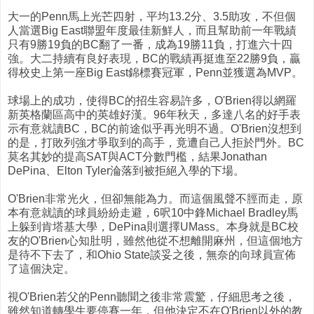
大一的Penn馬上光芒四射，平均13.2分、3.5助攻，不但個
人當選Big East聯盟年度最佳新鮮人，而且幫助前一年戰績
只有9勝19負的BC翻了一番，成為19勝11負，打進六十四
強。大二持續有良好表現，BC的戰績再挺進至22勝9負，贏
得校史上第一座Big East錦標賽冠軍，Penn並獲選為MVP。
球場上的成功，使得BC的招生容易許多，O'Brien得以網羅
新英格蘭區高中的英雄好漢。96年秋天，多達八名的好手表
示有意就讀BC，BC的前途似乎再光明不過。O'Brien沒想到
的是，打敗列強才爭取到的高手，竟遭自己人拒於門外。BC
莫名其妙的提高SAT與ACT分數門檻，結果Jonathan
DePina、Elton Tyler淪落到被拒絕入學的下場。
O'Brien非常光火，但卻無能為力。而這個風聲不脛而走，原
本有意就讀的球員紛紛走避，6呎10中鋒Michael Bradley馬
上躲到肯塔基大學，DePina則選擇UMass。本身就是BC校
友的O'Brien心知肚明，雖然他從不想離開麻州，但這個地方
是待不下去了，和Ohio State談妥之後，無奈的向球員宣佈
了這個決定。
視O'Brien若父的Penn聽聞之後非常震驚，仔細思考之後，
雖然知道轉學生要停賽一年，但他決定不在O'Brien以外的教