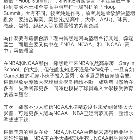
這個「Hoop Summit」，和NIKE將國際高中明星組成一隊，
拉到美國本土和全美高中明星打一場對抗的「Hoop
Summit」大有不同。後者純是作秀，前者則是亟欲解決籃壇
亂象，要結合職業、業餘(包括高中、大學、AAU)、球員、
教練、媒體、經紀人等多重團體的紮實會議。
為什麼要有這個會議？理由當然是因為籃壇各行其是、弊端
叢生，而最主要又集中在「NBA─NCAA」和「NCAA─高
中」兩個環節。
在NBA和NCAA部份，雖然近年來NBA依然高舉著「Stay in
School」的大旗，但任誰也知道不過是作作樣子，一旦有如
Garnett般的毛頭小伙子投入選秀，各隊還是擠破頭搶著要。
這個現象更導致大學球員棄學潮持續不斷，成功者固然所在
多有，失敗者卻更多，同時也模糊了球員進入大學接受教育
的基本觀念。
其次，雖然不少人堅信NCAA水準精彩度並未受到棄學太大
影響，可是更多人認為NCAA、NBA已經兩蒙其害，整體水
準雙雙下跌。
這個問題的重點在於，NBA與NCAA兩造從未曾想過要坐下
來好好溝通，NBA不在乎大學籃球生死，NCAA似乎是沒有