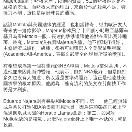
Majerus說的：籃板太差，以他的資質，5.2個籃板絕對是不
及格的表現。而籃板太差的理由，來自於他的殺氣不足、碰
撞力不弱，這也是歐洲球員的通病。
話說Mottola與美國結緣的經過，也相當神奇，經由歐洲友人
寄來的一捲錄影帶，Majerus搭機飛了十四個小時殺至赫爾辛
基只為看Mottola一眼，長途的跋涉還讓他差點在看比賽時睡
著。終究，Mottola沒有讓Majerus失望。他不但球打得好，
主修經濟成績也一級棒，很有可能獲選入全美學業明星隊
(Academic All-America，表揚文武雙全的球員所設的獎項)。
有希望成為第一個芬蘭籍的NBA球員，Mottola當然高興，不
過他並未因此而沖昏頭。他表示，能打NBA最好，但是能打
多久也沒有人知道，所以還是要準備退路，這正是他遠赴美
國求學的根本原因。他認為，擁有流利的英文在芬蘭找工作
將是大利多。
Eduardo Najera則有幾點和Mottola不同，第一、他已經無緣
成為首位打進NBA的墨西哥籍球員，因為這項榮耀已被上季
混過鳳凰城太陽的Horatio Llamas拿走；第二、如果說
Mottola缺的是殺氣，那麼Najera全身上下唯一不缺的，就是
殺氣。