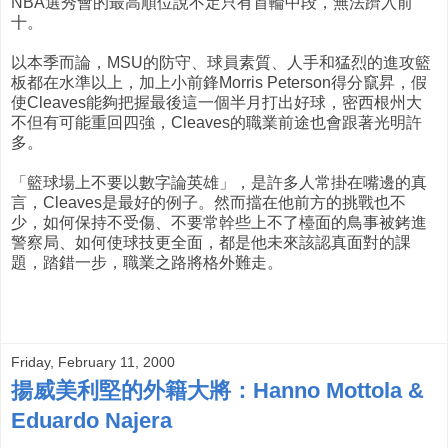
NBA選秀會的最高順位說不定只有首輪中段，無法躋入前
十。
以本季而論，MSU的防守、球員素質、人手和猛烈的進攻籃
板都在水準以上，加上小前鋒Morris Peterson得分竄昇，假
使Cleaves能夠把握最後這一個半月打出好球，密西根州大
不但有可能重回四強，Cleaves的職業前途也會跟著光明許
多。
「籃球場上不要以數字論英雄」，是許多人常掛在嘴邊的真
言，Cleaves是最好的例子。然而擋在他前方的挑戰也不
少，如何保持不受傷、不要常幹些上不了檯面的鳥事被銬進
警察局、如何使球技更全面，都是他未來該認真面對的課
題，踏錯一步，職業之路將格外難走。
Friday, February 11, 2000
揚威美利堅的外籍大將：Hanno Mottola &
Eduardo Najera