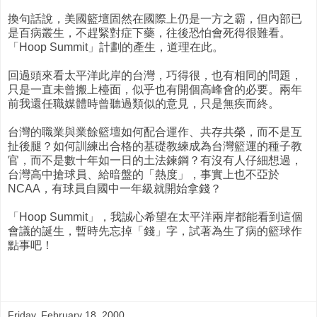
換句話說，美國籃壇固然在國際上仍是一方之霸，但內部已
是百病叢生，不趕緊對症下藥，往後恐怕會死得很難看。
「Hoop Summit」計劃的產生，道理在此。
回過頭來看太平洋此岸的台灣，巧得很，也有相同的問題，
只是一直未曾搬上檯面，似乎也有開個高峰會的必要。兩年
前我還任職媒體時曾聽過類似的意見，只是無疾而終。
台灣的職業與業餘籃壇如何配合運作、共存共榮，而不是互
扯後腿？如何訓練出合格的基礎教練成為台灣籃運的種子教
官，而不是數十年如一日的土法鍊鋼？有沒有人仔細想過，
台灣高中搶球員、給暗盤的「熱度」，事實上也不亞於
NCAA，有球員自國中一年級就開始拿錢？
「Hoop Summit」，我誠心希望在太平洋兩岸都能看到這個
會議的誕生，暫時先忘掉「錢」字，試著為生了病的籃球作
點事吧！
Friday, February 18, 2000