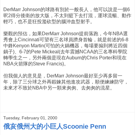
DerMarr Johnson的球路有別於一般長人，他可以說是一個6
呎2得分後衛的放大版，不太到籃下去打混，運球流暢、動作
輕巧，也不是狂投濫砍型的腦沖血型射手。
樂觀的預估，如果DerMarr Johnson提前落跑，今年NBA選
秀會上Cincinnati可望有三名球員躋身首輪，就是前述的6-8
中鋒Kenyon Martin(可怕的火鍋機器，每場要搧到將近四個
鍋子)、6-7的Pete Mickeal(去年震撼NCAA的三名專科學院
轉學生之一，另外兩個是現在Auburn的Chris Porter和現在
NBA火箭隊的Steve Francis)。
但我個人的意見是，DerMarr Johnson最好至少再多留一
年，除了三分球之外再鍜鍊其他進攻武器，順便練練防守，
未來才不致於NBA中另一顆來匆匆、去匆匆的流星。
Tuesday, February 01, 2000
俄亥俄州大的小巨人Scoonie Penn