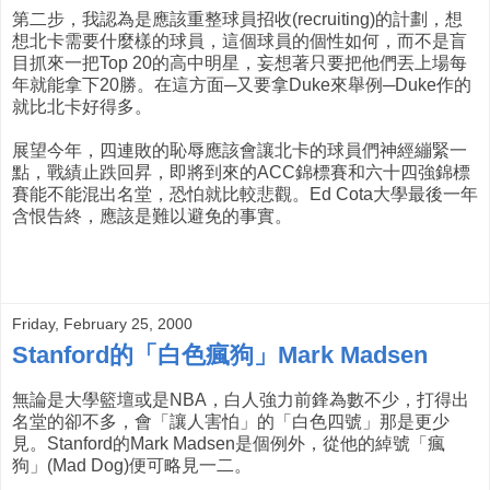
第二步，我認為是應該重整球員招收(recruiting)的計劃，想
想北卡需要什麼樣的球員，這個球員的個性如何，而不是盲
目抓來一把Top 20的高中明星，妄想著只要把他們丟上場每
年就能拿下20勝。在這方面─又要拿Duke來舉例─Duke作的
就比北卡好得多。
展望今年，四連敗的恥辱應該會讓北卡的球員們神經繃緊一
點，戰績止跌回昇，即將到來的ACC錦標賽和六十四強錦標
賽能不能混出名堂，恐怕就比較悲觀。Ed Cota大學最後一年
含恨告終，應該是難以避免的事實。
Friday, February 25, 2000
Stanford的「白色瘋狗」Mark Madsen
無論是大學籃壇或是NBA，白人強力前鋒為數不少，打得出
名堂的卻不多，會「讓人害怕」的「白色四號」那是更少
見。Stanford的Mark Madsen是個例外，從他的綽號「瘋
狗」(Mad Dog)便可略見一二。