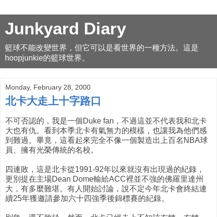
Junkyard Diary
籃球不能改變世界，但它可以是看世界的一種方法。這是
hoopjunkie的籃球世界。
Monday, February 28, 2000
北卡大走上十字路口
不可否認的，我是一個Duke fan，不過這並不代表我和北卡
大也有仇。看到本季北卡有氣無力的模樣，也讓我為他們感
到難過。畢竟，這看起來完全不像一個製造出上百名NBA球
員、擁有光榮傳統的名校。
四連敗，這是北卡從1991-92年以來就沒有出現過的紀錄，
更別提在主場Dean Dome輸給ACC裡並不強的佛羅里達州
大，有多麼難堪。有人開始討論，說不定今年北卡會終結連
續25年獲邀請參加六十四強季後錦標賽的紀錄。