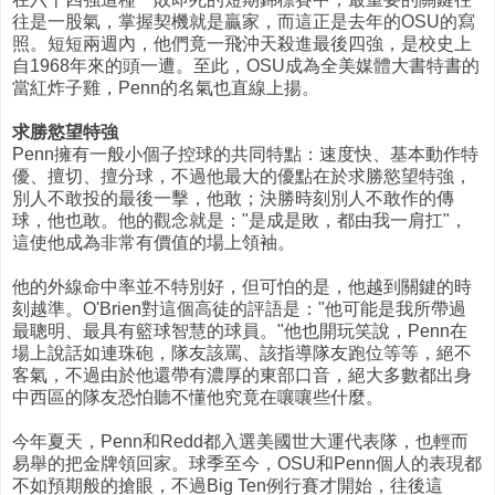
往是一股氣，掌握契機就是贏家，而這正是去年的OSU的寫
照。短短兩週內，他們竟一飛沖天殺進最後四強，是校史上
自1968年來的頭一遭。至此，OSU成為全美媒體大書特書的
當紅炸子雞，Penn的名氣也直線上揚。
求勝慾望特強
Penn擁有一般小個子控球的共同特點：速度快、基本動作特
優、擅切、擅分球，不過他最大的優點在於求勝慾望特強，
別人不敢投的最後一擊，他敢；決勝時刻別人不敢作的傳
球，他也敢。他的觀念就是："是成是敗，都由我一肩扛"，
這使他成為非常有價值的場上領袖。
他的外線命中率並不特別好，但可怕的是，他越到關鍵的時
刻越準。O'Brien對這個高徒的評語是："他可能是我所帶過
最聰明、最具有籃球智慧的球員。"他也開玩笑說，Penn在
場上說話如連珠砲，隊友該罵、該指導隊友跑位等等，絕不
客氣，不過由於他還帶有濃厚的東部口音，絕大多數都出身
中西區的隊友恐怕聽不懂他究竟在嚷嚷些什麼。
今年夏天，Penn和Redd都入選美國世大運代表隊，也輕而
易舉的把金牌領回家。球季至今，OSU和Penn個人的表現都
不如預期般的搶眼，不過Big Ten例行賽才開始，往後這