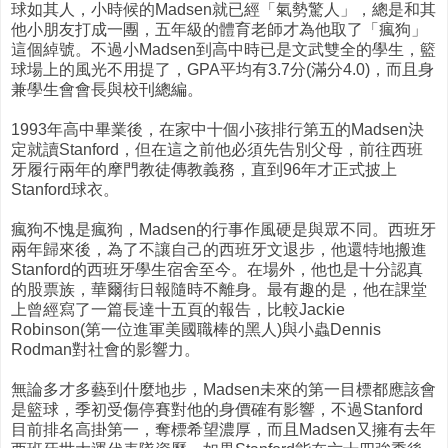
球如其人，小時候的Madsen就已經「氣勢驚人」，總是和其
他小朋友打成一團，五年級的體育老師才為他取了「瘋狗」
這個綽號。不過小Madsen到高中時已是文武雙全的學生，籃
球場上的風光不用提了，GPA平均有3.7分(滿分4.0)，而且身
兼學生會會長與校刊總編。
1993年高中畢業後，在家中十個小孩排行第五的Madsen決
定就讀Stanford，但在這之前他必須先告別父母，前往西班
牙履行兩年的摩門教徒傳教義務，直到96年才正式披上
Stanford球衣。
瘋狗不愧是瘋狗，Madsen的行事作風硬是與眾不同。西班牙
兩年歸來後，為了不讓自己的西班牙文退步，他還特地搬進
Stanford的西班牙學生宿舍至今。在場外，他也是十分認真
的股票族，華爾街日報隨時不離身。最有趣的是，他在課堂
上曾經寫了一篇長達十五頁的報告，比較Jackie
Robinson(第一位進軍美國職棒的黑人)與小蟲Dennis
Rodman對社會的影響力。
無論多才多藝到什麼地步，Madsen未來的第一目標都應該會
是籃球，季初受傷停賽對他的身價確有影響，不過Stanford
目前排名高掛第一，奪標希望濃厚，而且Madsen又擁有去年