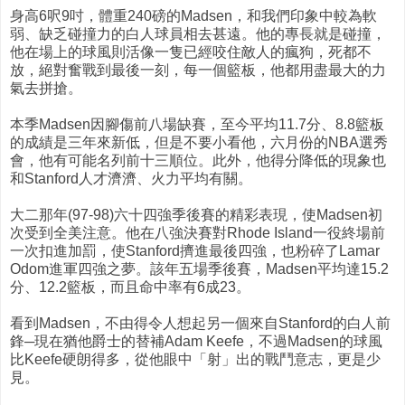
身高6呎9吋，體重240磅的Madsen，和我們印象中較為軟
弱、缺乏碰撞力的白人球員相去甚遠。他的專長就是碰撞，
他在場上的球風則活像一隻已經咬住敵人的瘋狗，死都不
放，絕對奮戰到最後一刻，每一個籃板，他都用盡最大的力
氣去拼搶。
本季Madsen因腳傷前八場缺賽，至今平均11.7分、8.8籃板
的成績是三年來新低，但是不要小看他，六月份的NBA選秀
會，他有可能名列前十三順位。此外，他得分降低的現象也
和Stanford人才濟濟、火力平均有關。
大二那年(97-98)六十四強季後賽的精彩表現，使Madsen初
次受到全美注意。他在八強決賽對Rhode Island一役終場前
一次扣進加罰，使Stanford擠進最後四強，也粉碎了Lamar
Odom進軍四強之夢。該年五場季後賽，Madsen平均達15.2
分、12.2籃板，而且命中率有6成23。
看到Madsen，不由得令人想起另一個來自Stanford的白人前
鋒─現在猶他爵士的替補Adam Keefe，不過Madsen的球風
比Keefe硬朗得多，從他眼中「射」出的戰鬥意志，更是少
見。