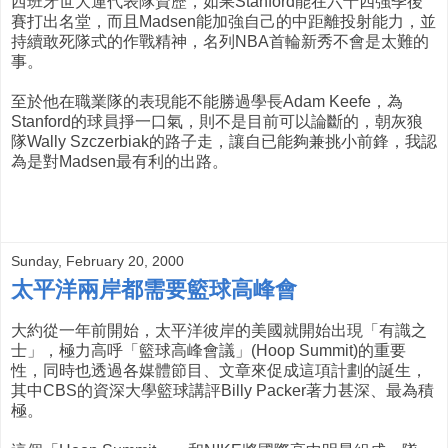
西班牙世大運代表隊資歷，如果Stanford能在六十四強季後
賽打出名堂，而且Madsen能加強自己的中距離投射能力，並
持續敢死隊式的作戰精神，名列NBA首輪新秀不會是太難的
事。
至於他在職業隊的表現能不能勝過學長Adam Keefe，為
Stanford的球員掙一口氣，則不是目前可以論斷的，朝灰狼
隊Wally Szczerbiak的路子走，讓自已能夠兼挑小前鋒，我認
為是對Madsen最有利的出路。
Sunday, February 20, 2000
太平洋兩岸都需要籃球高峰會
大約從一年前開始，太平洋彼岸的美國就開始出現「有識之
士」，極力高呼「籃球高峰會議」(Hoop Summit)的重要
性，同時也透過各媒體節目、文章來促成這項計劃的誕生，
其中CBS的資深大學籃球講評Billy Packer著力甚深、最為積
極。