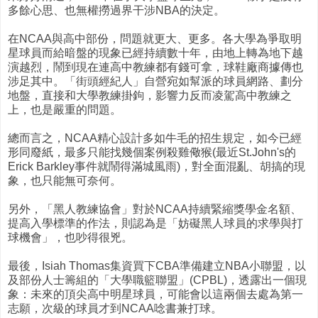
多餘心思、也無權撈過界干涉NBA的決定。
在NCAA與高中部份，問題就更大、更多。各大學為爭取明
星球員而給暗盤的現象已經持續數十年，由地上轉為地下越
演越烈，鬧到現在連高中教練都有錢可拿，球鞋廠商據傳也
涉足其中。「街頭經紀人」自營宛如幫派的球員網路、劃分
地盤，直接和大學教練掛鉤，影響力反而凌駕高中教練之
上，也是嚴重的問題。
總而言之，NCAA精心設計多如牛毛的招生規定，如今已經
形同廢紙，最多只能找幾個案例殺雞儆猴(最近St.John's的
Erick Barkley事件就鬧得滿城風雨)，對全面混亂、胡搞的現
象，也只能無可奈何。
另外，「黑人教練協會」對於NCAA持續緊縮獎學金名額、
提高入學標準的作法，則認為是「妨礙黑人球員的求學與打
球機會」，也吵得很兇。
最後，Isiah Thomas集資買下CBA準備建立NBA小聯盟，以
及部份人士籌組的「大學職籃聯盟」(CPBL)，透露出一個現
象：未來的頂尖高中明星球員，可能會以這兩個去處為第一
志願，次級的球員才到NCAA唸書兼打球。