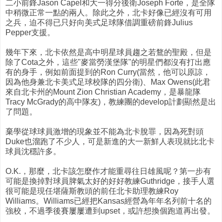
二小前鋒Jason Capel和大一得分後衛Joseph Forte，是全隊
中稍微正常一點的兩人。除此之外，北卡好像已經沒有可用
之兵，迫不得已只好向美式足球隊借調重磅前鋒Julius
Pepper支援。
幾年下來，北卡依然是高中明星球員趨之若鶩的聖殿，但是
除了Cota之外，這些"麥當勞漢堡隊"的明星們都沒有打出應
有的身手，例如前面提到的Ron Curry(當然，他可以原諒，
因為他身兼北卡美式足球校隊的四分衛)、Max Owens(此君
來自北卡州的Mount Zion Christian Academy，是暴龍隊
Tracy McGrady的高中隊友)，教練團的develop計劃顯然是出
了問題。
棄學從球球員激增的現象並不能為北卡脫罪，因為死對頭
Duke也溜跑了不少人，可是新進的大一新鮮人表現就比北卡
球員沈穩許多。
O.K.，那麼，北卡該怎麼作才能重尋往日雄風呢？第一步有
可能是換掉對球員脾氣太好的好好教練Guthridge，接手人選
很可能是現任堪薩斯教頭的前任北卡助理教練Roy
Williams。Williams已經把Kansas經營為年年名列前十名的
強校，不過季後賽屢屢遭到upset，或許想換個跑道再出發。