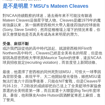
是不是明星？MSU's Mateen Cleaves
對NCAA持續觀察的球迷，過去兩年來不可能沒有聽過
Mateen Cleaves這個星字號人物。Cleaves是繼1979年的魔
術強森以來，第一個將密西根州大帶入最後四強的控球後衛
(Sorry, Steve Smith!)，然而從種種場上場下的情況來看，你
卻又會懷疑他是否真具有成為未來明星的潛力。
受傷、麻煩不斷
或許我們該從他的高中時代談起。就讀密西根州Flint市
Northern高中時代，Cleaves已經是全美有名的明星，但是他
卻因為搭密西根大學球員Maurice Taylor的便車，違反NCAA
球員招收規定(recruiting violation)，而首度登上新聞頭條。
最後，他選擇了密西根的同州死對頭MSU，可惜大一球季因
為背部受傷，表現平平。大二他開始發光發熱，雖然MSU還
無法打進六十四強季後賽，只能在NIT奮戰，但是Cleaves平
均16.1分、7.2助攻的成績卻把自己送上了全美籃球作家協會
票選的全美明星第一隊，而且當選十大聯盟(Big Ten)年度球
員。暑假，他和隊友Andre Hutson因酒醉駕車惹上麻煩，進
了警局。