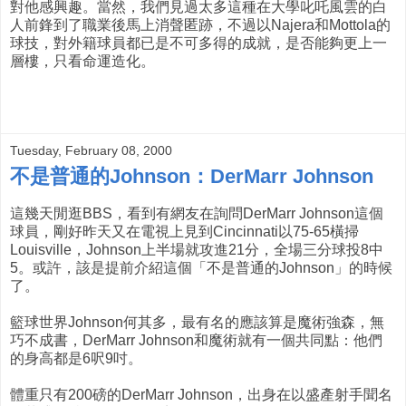
對他感興趣。當然，我們見過太多這種在大學叱吒風雲的白
人前鋒到了職業後馬上消聲匿跡，不過以Najera和Mottola的
球技，對外籍球員都已是不可多得的成就，是否能夠更上一
層樓，只看命運造化。
Tuesday, February 08, 2000
不是普通的Johnson：DerMarr Johnson
這幾天閒逛BBS，看到有網友在詢問DerMarr Johnson這個
球員，剛好昨天又在電視上見到Cincinnati以75-65橫掃
Louisville，Johnson上半場就攻進21分，全場三分球投8中
5。或許，該是提前介紹這個「不是普通的Johnson」的時候
了。
籃球世界Johnson何其多，最有名的應該算是魔術強森，無
巧不成書，DerMarr Johnson和魔術就有一個共同點：他們
的身高都是6呎9吋。
體重只有200磅的DerMarr Johnson，出身在以盛產射手聞名