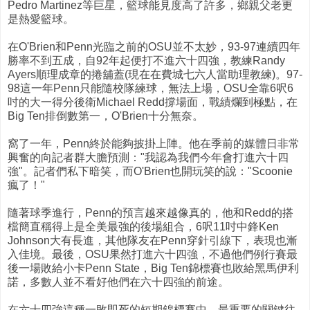
Pedro Martinez等巨星，籃球能見度高了許多，鄉親父老更
是熱愛籃球。
在O'Brien和Penn光臨之前的OSU並不太妙，93-97連續四年
勝率不到五成，自92年起便打不進六十四強，教練Randy
Ayers順理成章的捲舖蓋(現在在費城七六人當助理教練)。97-
98這一年Penn只能隨校隊練球，無法上場，OSU全靠6呎6
吋的大一得分後衛Michael Redd撐場面，戰績爛到極點，在
Big Ten排倒數第一，O'Brien十分無奈。
窩了一年，Penn終於能夠披掛上陣。他在季前的媒體日非常
興奮的向記者群大膽預測："我認為我們今年會打進六十四
強"。記者們私下暗笑，而O'Brien也開玩笑的說："Scoonie
瘋了！"
隨著球季進行，Penn的預言越來越像真的，他和Redd的搭
檔簡直稱得上是全美最強的後場組合，6呎11吋中鋒Ken
Johnson大有長進，其他隊友在Penn穿針引線下，表現也漸
入佳境。最後，OSU果然打進六十四強，不過他們例行賽最
後一場敗給小卡Penn State，Big Ten錦標賽也敗給黑馬伊利
諾，多數人並不看好他們在六十四強的前途。
在六十四強這種一敗即死的短期錦標賽中，最重要的關鍵往