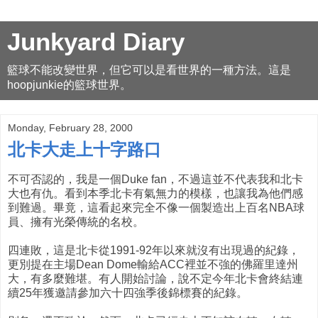
Junkyard Diary
籃球不能改變世界，但它可以是看世界的一種方法。這是
hoopjunkie的籃球世界。
Monday, February 28, 2000
北卡大走上十字路口
不可否認的，我是一個Duke fan，不過這並不代表我和北卡
大也有仇。看到本季北卡有氣無力的模樣，也讓我為他們感
到難過。畢竟，這看起來完全不像一個製造出上百名NBA球
員、擁有光榮傳統的名校。
四連敗，這是北卡從1991-92年以來就沒有出現過的紀錄，
更別提在主場Dean Dome輸給ACC裡並不強的佛羅里達州
大，有多麼難堪。有人開始討論，說不定今年北卡會終結連
續25年獲邀請參加六十四強季後錦標賽的紀錄。