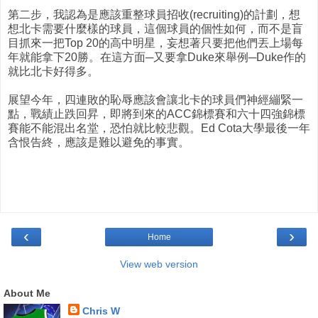
第二步，我認為是應該重整球員招收(recruiting)的計劃，想
想北卡需要什麼樣的球員，這個球員的個性如何，而不是盲
目抓來一把Top 20的高中明星，妄想著只要把他們丟上場每
年就能拿下20勝。在這方面─又要拿Duke來舉例─Duke作的
就比北卡好得多。
展望今年，四連敗的恥辱應該會讓北卡的球員們神經繃緊一
點，戰績止跌回昇，即將到來的ACC錦標賽和六十四強錦標
賽能不能混出名堂，恐怕就比較悲觀。Ed Cota大學最後一年
含恨告終，應該是難以避免的事實。
‹
›
Home
View web version
About Me
Chris W