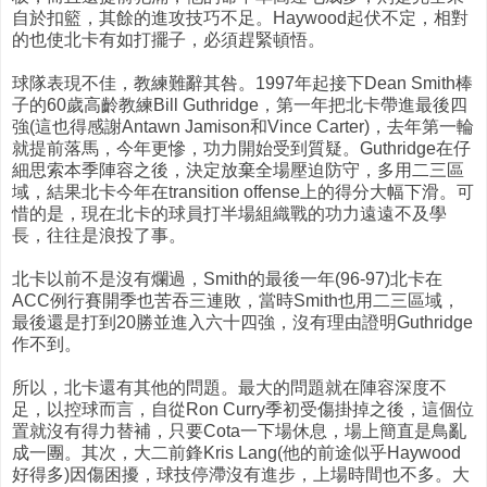
自於扣籃，其餘的進攻技巧不足。Haywood起伏不定，相對
的也使北卡有如打擺子，必須趕緊頓悟。
球隊表現不佳，教練難辭其咎。1997年起接下Dean Smith棒
子的60歲高齡教練Bill Guthridge，第一年把北卡帶進最後四
強(這也得感謝Antawn Jamison和Vince Carter)，去年第一輪
就提前落馬，今年更慘，功力開始受到質疑。Guthridge在仔
細思索本季陣容之後，決定放棄全場壓迫防守，多用二三區
域，結果北卡今年在transition offense上的得分大幅下滑。可
惜的是，現在北卡的球員打半場組織戰的功力遠遠不及學
長，往往是浪投了事。
北卡以前不是沒有爛過，Smith的最後一年(96-97)北卡在
ACC例行賽開季也苦吞三連敗，當時Smith也用二三區域，
最後還是打到20勝並進入六十四強，沒有理由證明Guthridge
作不到。
所以，北卡還有其他的問題。最大的問題就在陣容深度不
足，以控球而言，自從Ron Curry季初受傷掛掉之後，這個位
置就沒有得力替補，只要Cota一下場休息，場上簡直是鳥亂
成一團。其次，大二前鋒Kris Lang(他的前途似乎Haywood
好得多)因傷困擾，球技停滯沒有進步，上場時間也不多。大