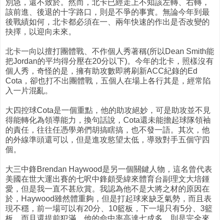
別急，還不致於。然而，北卡已經走上不知該左轉、右轉，
該前進、後退的十字路口，則是不爭的事實。無論今年到最
後戰績如何，北卡都必須在一、兩年快速的作出是否改變的
抉擇，以迎向未來。
北卡一向以擅打團體戰、不作個人秀著稱(所以Dean Smith能
把Jordan的平均得分壓在20分以下)。今年的北卡，照樣沒有
個人秀，奇怪的是，擁有助攻數即將刷新ACC紀錄的Ed
Cota，卻也打不出團體戰，五個人在場上各行其是，經常陷
入一片混亂。
大四控球Cota是一個重點，他的助攻絕妙，可是助攻並不見
得能轉化為領導能力，換句話說，Cota還未能擔起球隊領袖
的責任，往往任憑學弟們胡搞瞎搞，也不發一語。其次，他
的外線準頭還可以，但是進攻慾望太低，導致對手五個守四
個。
大三中鋒Brendan Haywood是另一個關鍵人物，這名曾代表
美國在世大運出賽的七呎中鋒頗受緯來體育台副理文大培鍾
愛，但是我一直不甚欣賞。我認為他不是大將之材的原因在
於，Haywood雖然體重夠，但是打起球來缺乏氣勢，而且表
現不穩，前一場可以有20分、10籃板，下一場只有5分、3籃
板，而且還提前犯滿，他的命中率高達七成多，則是完全來