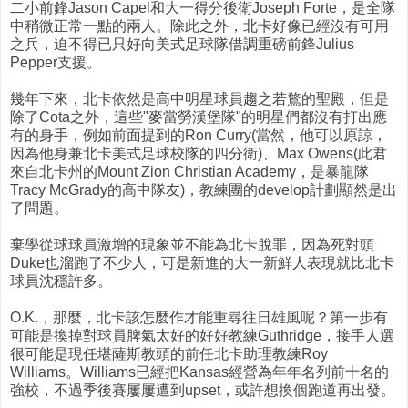
二小前鋒Jason Capel和大一得分後衛Joseph Forte，是全隊
中稍微正常一點的兩人。除此之外，北卡好像已經沒有可用
之兵，迫不得已只好向美式足球隊借調重磅前鋒Julius
Pepper支援。
幾年下來，北卡依然是高中明星球員趨之若鶩的聖殿，但是
除了Cota之外，這些"麥當勞漢堡隊"的明星們都沒有打出應
有的身手，例如前面提到的Ron Curry(當然，他可以原諒，
因為他身兼北卡美式足球校隊的四分衛)、Max Owens(此君
來自北卡州的Mount Zion Christian Academy，是暴龍隊
Tracy McGrady的高中隊友)，教練團的develop計劃顯然是出
了問題。
棄學從球球員激增的現象並不能為北卡脫罪，因為死對頭
Duke也溜跑了不少人，可是新進的大一新鮮人表現就比北卡
球員沈穩許多。
O.K.，那麼，北卡該怎麼作才能重尋往日雄風呢？第一步有
可能是換掉對球員脾氣太好的好好教練Guthridge，接手人選
很可能是現任堪薩斯教頭的前任北卡助理教練Roy
Williams。Williams已經把Kansas經營為年年名列前十名的
強校，不過季後賽屢屢遭到upset，或許想換個跑道再出發。