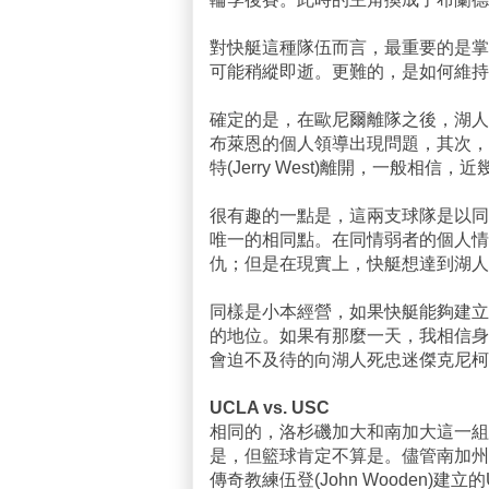
對快艇這種隊伍而言，最重要的是掌握
可能稍縱即逝。更難的，是如何維持
確定的是，在歐尼爾離隊之後，湖人
布萊恩的個人領導出現問題，其次，
特(Jerry West)離開，一般相
很有趣的一點是，這兩支球隊是以同一座
唯一的相同點。在同情弱者的個人情
仇；但是在現實上，快艇想達到湖人
同樣是小本經營，如果快艇能夠建立
的地位。如果有那麼一天，我相信身為快艇
會迫不及待的向湖人死忠迷傑克尼柯遜(Ja
UCLA vs. USC
相同的，洛杉磯加大和南加大這一組
是，但籃球肯定不算是。儘管南加州
傳奇教練伍登(John Wooden)