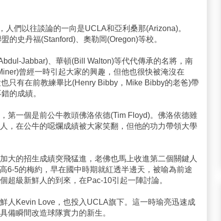
，人們以往談論的一向是UCLA和亞利桑那(Arizona)。
丹福(Stanford)、奧勒岡(Oregon)等校。
dul-Jabbar)、華頓(Bill Walton)等代代傳承的名將，南
 Miner)曾經一時引起大家的興趣，但他也很快被淹沒在
在前教練畢比(Henry Bibby，Mike Bibby的老爸)帶
不錯的成績。
一個是前公牛教頭佛洛依德(Tim Floyd)。佛洛依德雖
人，在公牛的噁爛成績被大家笑翻，但他的功力帶領大學
加大的招生成績突飛猛進，老佛也馬上收進第二個關鍵人
盟。身高6-5的梅約，早在國中時期就紅透半邊天，被喻為前途
超級新鮮人的到來，在Pac-10引起一陣討論。
人Kevin Love，也投入UCLA旗下。這一時瑜亮迅速成
具備瞬間改造球隊實力的新生。