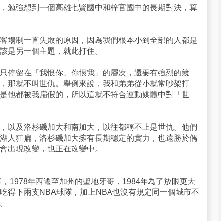
，勉強想到一個高雄七賢國中和梓官國中的長期對決，算
客場制一直失敗的原因，因為我們根本小到全部的人都是
該是另一個主題，就此打住。
只停留在「我恨你、你恨我」的層次，還要有強烈的競
，那就不叫世仇。舉例來說，我和弟弟從小就常吵架打
是他都被我扁假的，所以這就不符合運動媒體中對「世
，以及洛杉磯加大和南加大，以往都稱不上是世仇。他們
湖人狂扁，洛杉磯加大擁有長期穩定的實力，也遠勝於偶
會出現改變，也正在改變中。
，1978年西遷至加州的聖地牙哥，1984年為了放眼更大
吃得下兩支NBA球隊，加上NBA也沒有規定同一個城市不
。