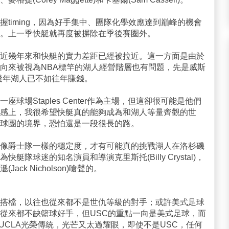
timing，因為好手集中、團隊化學效應達到巔峰的機會
。上一季快艇就再度被摒除在季後賽圈外。
近幾年來和快艇的實力差距已經被拉近。這一方面是由於
向來被視為NBA標竿的湖人經營階層也有問題，先是威斯
信，近幾年湖人已不如往年賺錢。
球場Staples Center作為主場，但這卻很可能是他們
感上，我很希望快艇真的能夠成為和湖人等量齊觀的世
球團的境界，恐怕還是一段很長的路。
像爵士隊一樣的穩定度，才有可能真的挑戰湖人在洛杉磯
隊球迷的知名演員和導演克里斯托(Billy Crystal)，
ck Nicholson)嗆聲的。
搭檔，以往也從來都不是世仇等級的對手；或許美式足球
從來都不缺籃球好手，但USC的重點一向是美式足球，而
建立的UCLA光榮傳統，光芒又太過耀眼，即使不是USC，任何