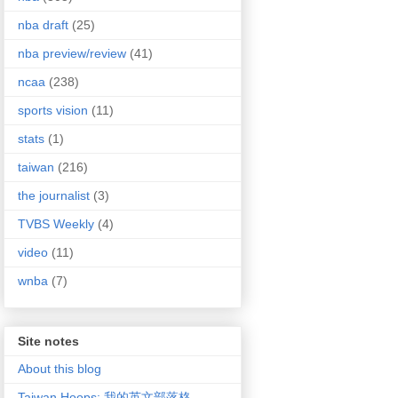
nba draft
(25)
nba preview/review
(41)
ncaa
(238)
sports vision
(11)
stats
(1)
taiwan
(216)
the journalist
(3)
TVBS Weekly
(4)
video
(11)
wnba
(7)
Site notes
About this blog
Taiwan Hoops: 我的英文部落格