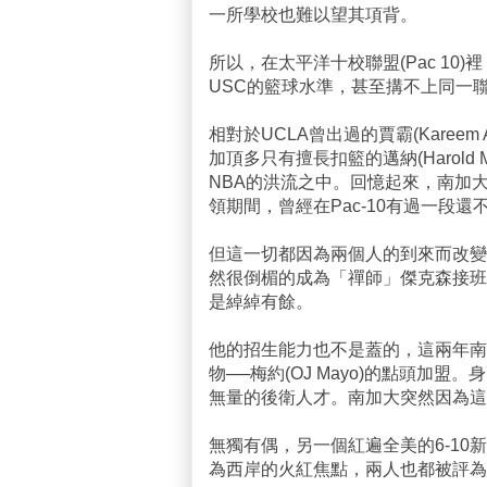
一所學校也難以望其項背。
所以，在太平洋十校聯盟(Pac 10)裡
USC的籃球水準，甚至搆不上同一聯盟的史
相對於UCLA曾出過的賈霸(Kareem Ab
加頂多只有擅長扣籃的邁納(Harold
NBA的洪流之中。回憶起來，南加大也只有
領期間，曾經在Pac-10有過一段還
但這一切都因為兩個人的到來而改變，第
然很倒楣的成為「禪師」傑克森接班
是綽綽有餘。
他的招生能力也不是蓋的，這兩年南
物──梅約(OJ Mayo)的點頭加
無量的後衛人才。南加大突然因為這個
無獨有偶，另一個紅遍全美的6-10新鮮
為西岸的火紅焦點，兩人也都被評為