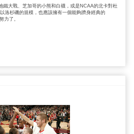
紐約地鐵大戰、芝加哥的小熊和白襪，或是NCAA的北卡對杜
以洛杉磯的規模，也應該擁有一個能夠躋身經典的
夠努力了。