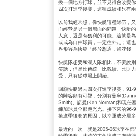
換一個地方打球，並不見得會改變你
四次打進季後賽，這種成績和只有兩
以前我經常想，像快艇這種隊伍，又
而經營是另一個層面的問題，快艇的
人意，還是有獲利的可能。這就是為
或成為自由球員，一定往外走；這也是為
界形容為快艇「終於想通，肯花錢」
快艇隊想要和湖人隊相比，不要說別
笑話，但是比傳統、比戰績、比財力
受，只有從球場上開始。
回顧快艇過去四次打進季後賽，91-92、
的陣容頗有可觀，分別有曼寧(Danny Man
Smith)、諾曼(Ken Norman)和
練加球員全部跑光光。接下來的96-97
搶進季後賽的原因，以幸運成分居多
最近的一次，就是2005-06球季在鄧里
輪季後賽。此時的主角換成了布蘭德、麥格提(C