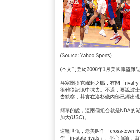
(Source: Yahoo Sports)
(本文刊登於2008年1月美國職籃雜誌
拜塞爾提克崛起之賜，有關「riva
很難從記憶中抹去。不過，要說波士
去觀察，其實在洛杉磯內部已經出現
簡單的說，這兩個組合就是NBA的湖
加大(USC)。
這種世仇，老美叫作「cross-tow
作「in-state rivals」。