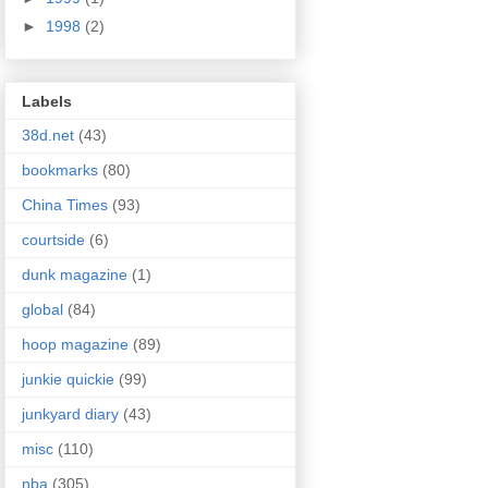
►
1998
(2)
Labels
38d.net
(43)
bookmarks
(80)
China Times
(93)
courtside
(6)
dunk magazine
(1)
global
(84)
hoop magazine
(89)
junkie quickie
(99)
junkyard diary
(43)
misc
(110)
nba
(305)