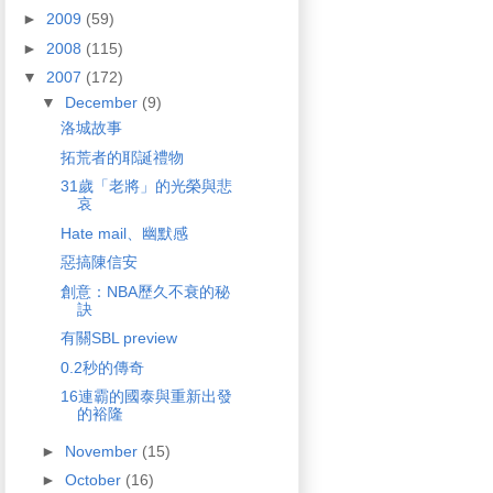
►
2009
(59)
►
2008
(115)
▼
2007
(172)
▼
December
(9)
洛城故事
拓荒者的耶誕禮物
31歲「老將」的光榮與悲
哀
Hate mail、幽默感
惡搞陳信安
創意：NBA歷久不衰的秘
訣
有關SBL preview
0.2秒的傳奇
16連霸的國泰與重新出發
的裕隆
►
November
(15)
►
October
(16)