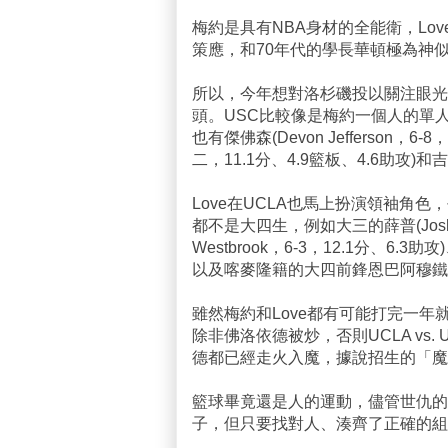
梅約是具有NBA身材的全能衛，Lo
策應，和70年代的學長華頓極為神
所以，今年想對洛杉磯投以關注眼光的
頭。USC比較像是梅約一個人的單人秀場
也有傑佛森(Devon Jefferson，6-
二，11.1分、4.9籃板、4.6助攻)和吉
Love在UCLA也馬上扮演領袖角色，
都不是大四生，例如大三的薛普(Josh S
Westbrook，6-3，12.1分、6.3助
以及喀麥隆籍的大四前鋒恩巴阿穆鐵(Luc Ri
雖然梅約和Love都有可能打完一
除非佛洛依德被炒，否則UCLA vs
德都已經走火入魔，據說招生的「魔
籃球畢竟還是人的運動，儘管世仇的
子，但只要找對人、湊齊了正確的組