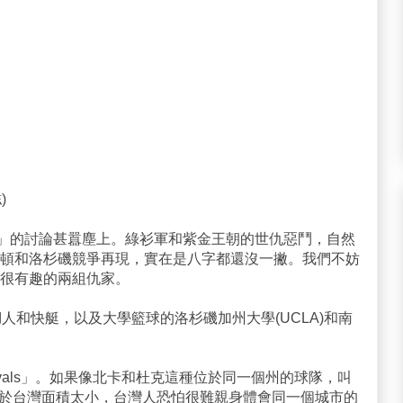
)
lry」的討論甚囂塵上。綠衫軍和紫金王朝的世仇惡鬥，自然
頓和洛杉磯競爭再現，實在是八字都還沒一撇。我們不妨
很有趣的兩組仇家。
人和快艇，以及大學籃球的洛杉磯加州大學(UCLA)和南
n rivals」。如果像北卡和杜克這種位於同一個州的球隊，叫
平心而論，由於台灣面積太小，台灣人恐怕很難親身體會同一個城市的