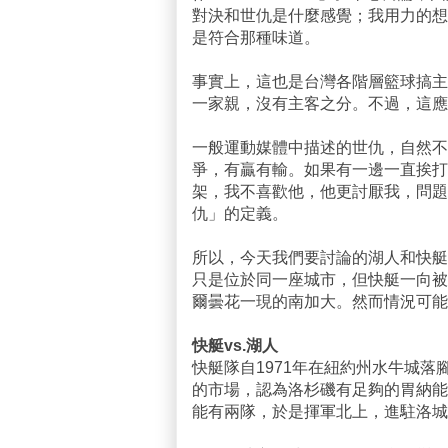
對決和世仇是什麼感覺；我用力的想
是符合那種味道。
事實上，這也是台灣各階層籃球搞主
一家親，沒有主客之分。不過，這應
一般運動媒體中描述的世仇，自然不
爭，有贏有輸。如果有一邊一直挨打
架，我不喜歡他，他更討厭我，問題
仇」的定義。
所以，今天我們要討論的湖人和快艇
只是位於同一座城市，但快艇一向被
爾曇花一現的南加大。然而情況可能
快艇vs.湖人
快艇隊自1971年在紐約州水牛城落腳
的市場，認為洛杉磯有足夠的胃納能
能有兩隊，於是揮軍北上，進駐洛城