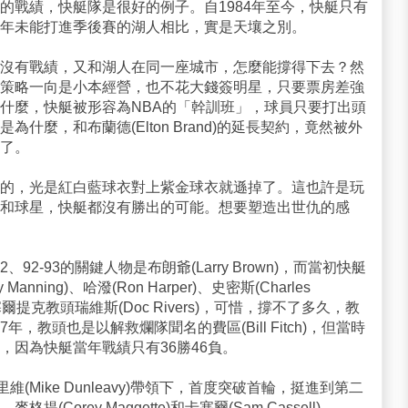
的戰績，快艇隊是很好的例子。自1984年至今，快艇只有
年未能打進季後賽的湖人相比，實是天壤之別。
沒有戰績，又和湖人在同一座城市，怎麼能撐得下去？然
策略一向是小本經營，也不花大錢簽明星，只要票房差強
什麼，快艇被形容為NBA的「幹訓班」，球員只要打出頭
什麼，和布蘭德(Elton Brand)的延長契約，竟然被外
了。
的，光是紅白藍球衣對上紫金球衣就遜掉了。這也許是玩
和球星，快艇都沒有勝出的可能。想要塑造出世仇的感
92-93的關鍵人物是布朗爺(Larry Brown)，而當初快艇
ning)、哈潑(Ron Harper)、史密斯(Charles
現任塞爾提克教頭瑞維斯(Doc Rivers)，可惜，撐不了多久，教
年，教頭也是以解救爛隊聞名的費區(Bill Fitch)，但當時
，因為快艇當年戰績只有36勝46負。
維(Mike Dunleavy)帶領下，首度突破首輪，挺進到第二
orey Maggette)和卡塞爾(Sam Cassell)。