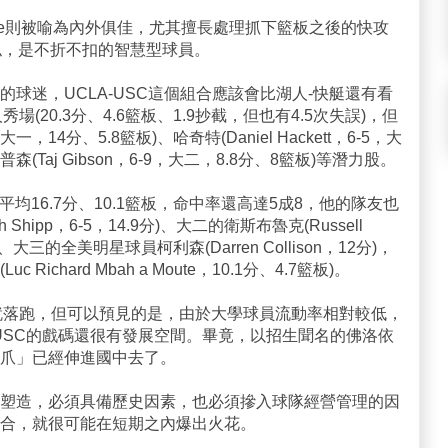
ve則被喻為內外俱佳，尤其擅長處理抓下籃板之後的快攻
似，是不折不扣的智慧型球員。
球迷，UCLA-USC這個組合應該會比湖人-快艇還有看
(20.3分、4.6籃板、1.9抄截，但也有4.5次失誤)，但
8，大一，14分、5.8籃板)、哈奇特(Daniel Hackett，6-5，大
普森(Taj Gibson，6-9，大二，8.8分、8籃板)等潛力股。
平均16.7分、10.1籃板，命中率還高達5成8，他的隊友也
hipp，6-5，14.9分)、大二的衛斯布魯克(Russell
攻)、大三的全美明星球員柯利森(Darren Collison，12分)，
chard Mbah a Moute，10.1分、4.7籃板)。
年就落跑，但可以預見的是，由於大學球員流動率相對較低，
. USC的戲碼還很有發展空間。畢竟，以招生聞名的佛洛依
爪」已經伸進國中去了。
塑造，必須具備歷史因素，也必須摻入球隊經營管理的因
合，就很可能在短期之內爆出火花。