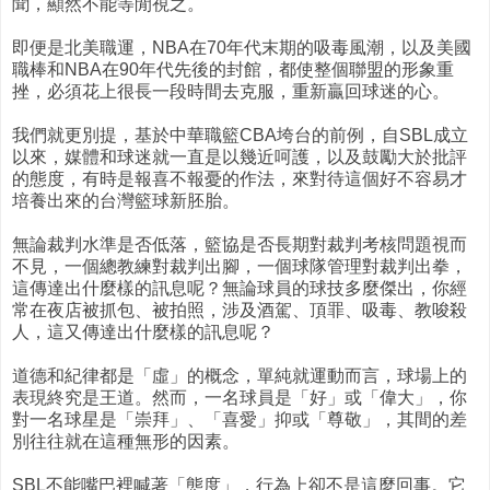
聞，顯然不能等閒視之。
即便是北美職運，NBA在70年代末期的吸毒風潮，以及美國
職棒和NBA在90年代先後的封館，都使整個聯盟的形象重
挫，必須花上很長一段時間去克服，重新贏回球迷的心。
我們就更別提，基於中華職籃CBA垮台的前例，自SBL成立
以來，媒體和球迷就一直是以幾近呵護，以及鼓勵大於批評
的態度，有時是報喜不報憂的作法，來對待這個好不容易才
培養出來的台灣籃球新胚胎。
無論裁判水準是否低落，籃協是否長期對裁判考核問題視而
不見，一個總教練對裁判出腳，一個球隊管理對裁判出拳，
這傳達出什麼樣的訊息呢？無論球員的球技多麼傑出，你經
常在夜店被抓包、被拍照，涉及酒駕、頂罪、吸毒、教唆殺
人，這又傳達出什麼樣的訊息呢？
道德和紀律都是「虛」的概念，單純就運動而言，球場上的
表現終究是王道。然而，一名球員是「好」或「偉大」，你
對一名球星是「崇拜」、「喜愛」抑或「尊敬」，其間的差
別往往就在這種無形的因素。
SBL不能嘴巴裡喊著「態度」，行為上卻不是這麼回事。它