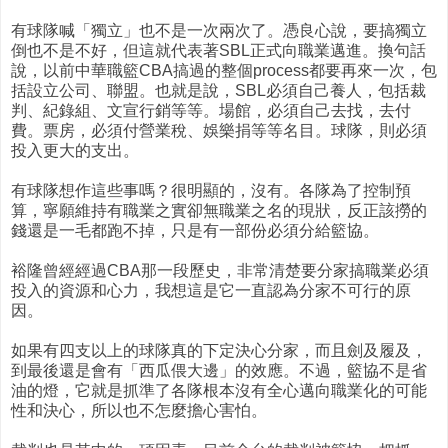
有球隊喊「獨立」也不是一次兩次了。憑良心說，要搞獨立
倒也不是不好，但這就代表著SBL正式向職業邁進。換句話
說，以前中華職籃CBA搞過的整個process都要再來一次，包
括設立公司、聯盟。也就是說，SBL必須自己養人，包括裁
判、紀錄組、文宣行銷等等。場館，必須自己去找，去付
費。票房，必須付營業稅、娛樂捐等等名目。球隊，則必須
投入更大的支出。
有球隊想作這些事嗎？很明顯的，沒有。各隊為了控制預
算，寧願維持有職業之實卻無職業之名的現狀，反正該撈的
錢還是一毛都跑不掉，只是有一部份必須分給籃協。
裕隆曾經經過CBA那一段歷史，非常清楚要分家搞職業必須
投入的資源和心力，我想這是它一直認為分家不可行的原
因。
如果有四支以上的球隊真的下定決心分家，而且劍及履及，
到最後還是會有「西瓜偎大邊」的效應。不過，籃協不是省
油的燈，它就是抓準了各隊根本沒有全心邁向職業化的可能
性和決心，所以也不怎麼擔心害怕。