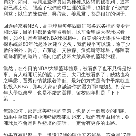
員如何如何。等到這些球員因為種種原因終於被看到，通常
都已經太晚，限縮了他們籃球生涯的選擇，也損害了他們的
利益；以往的陳信安、吳岱豪、姜鳳君，都是很好的例子。
回過頭來看NBA，高中球員每年四處征戰各式各樣的夏令營
和比賽，目的也都是希望被看到。以前希望被大學球探看
到，如今則是希望被NBA球探相中。自美國的大學招生和球
探系統於80年代起逐次建立之後，我們幾乎可以說，除了少
數的例外，喬丹、布萊恩、艾佛森、詹姆斯等球星，都踏著
這條相同的道路，邁向他們後來大放異采的籃球旅程。
當然，在今日的NBA/大學籃球體系，被看多了也不見得是好
事。有人就開玩笑的說，大三、大四生被看多了，缺點也為
之曝露，選秀行情就跟著降低。最好的方式是高中畢業就直
接投入NBA，那時大家都會談論你的潛力而非缺點。打完一
年大學就棄學，也是不錯的選擇。留校四年則是「下下
策」。
無論如何，那是北美籃球的問題，也是另一個層次的問題。
如果中華籃協和亞洲籃總都能動起來，我們有理由相信，亞
洲球員不會是世界籃壇的笑話，一定會有更多的出路。
如果真有那麼一天，誰說17歲的陳信安不能是、不會是17歲