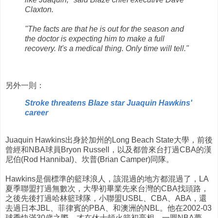
Claxton.
"The facts are that he is out for the season and
the doctor is expecting him to make a full
recovery. It's a medical thing. Only time will tell."
另外一則：
Stroke threatens Blaze star Juaquin Hawkins'
career
Juaquin Hawkins出身於加州的Long Beach State大學，前後
曾經和NBA球員Bryon Russell，以及都曾來台打過CBA的漢
尼伯(Rod Hannibal)、坎普(Brian Camper)同隊。
Hawkins是個標準的籃球浪人，該混過的地方都混過了，LA
夏季聯盟打過無數次，大學初畢業先來台灣的CBA找頭路，
之後先後打過哈林籃球隊，小聯盟USBL、CBA、ABA，還
去過日本JBL、菲律賓的PBA、和澳洲的NBL。他在2002-03
球季快滿30歲之際，才在休士頓火箭初亮相，一圓NBA夢，