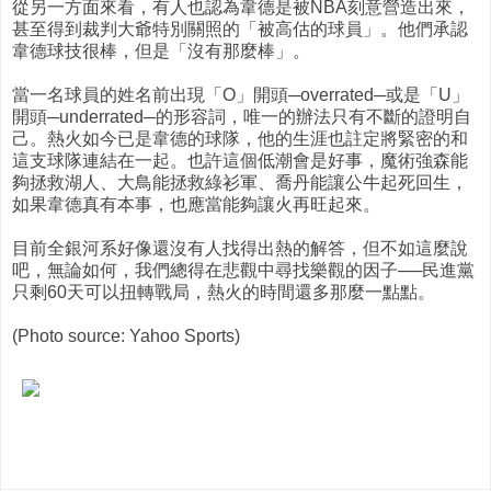
從另一方面來看，有人也認為韋德是被NBA刻意營造出來，
甚至得到裁判大爺特別關照的「被高估的球員」。他們承認
韋德球技很棒，但是「沒有那麼棒」。
當一名球員的姓名前出現「O」開頭─overrated─或是「U」
開頭─underrated─的形容詞，唯一的辦法只有不斷的證明自
己。熱火如今已是韋德的球隊，他的生涯也註定將緊密的和
這支球隊連結在一起。也許這個低潮會是好事，魔術強森能
夠拯救湖人、大鳥能拯救綠衫軍、喬丹能讓公牛起死回生，
如果韋德真有本事，也應當能夠讓火再旺起來。
目前全銀河系好像還沒有人找得出熱的解答，但不如這麼說
吧，無論如何，我們總得在悲觀中尋找樂觀的因子──民進黨
只剩60天可以扭轉戰局，熱火的時間還多那麼一點點。
(Photo source: Yahoo Sports)