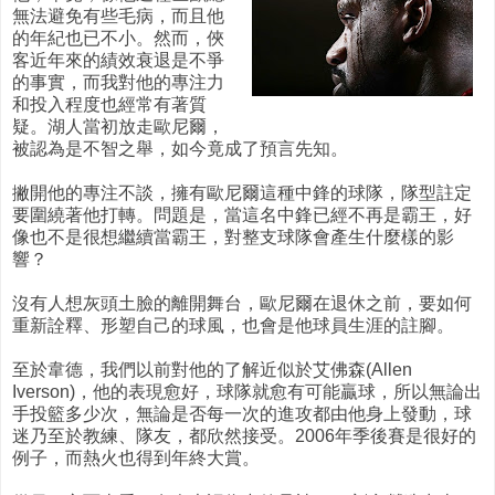
無法避免有些毛病，而且他
的年紀也已不小。然而，俠
客近年來的績效衰退是不爭
的事實，而我對他的專注力
和投入程度也經常有著質
疑。湖人當初放走歐尼爾，
被認為是不智之舉，如今竟成了預言先知。
撇開他的專注不談，擁有歐尼爾這種中鋒的球隊，隊型註定
要圍繞著他打轉。問題是，當這名中鋒已經不再是霸王，好
像也不是很想繼續當霸王，對整支球隊會產生什麼樣的影
響？
沒有人想灰頭土臉的離開舞台，歐尼爾在退休之前，要如何
重新詮釋、形塑自己的球風，也會是他球員生涯的註腳。
至於韋德，我們以前對他的了解近似於艾佛森(Allen
Iverson)，他的表現愈好，球隊就愈有可能贏球，所以無論出
手投籃多少次，無論是否每一次的進攻都由他身上發動，球
迷乃至於教練、隊友，都欣然接受。2006年季後賽是很好的
例子，而熱火也得到年終大賞。