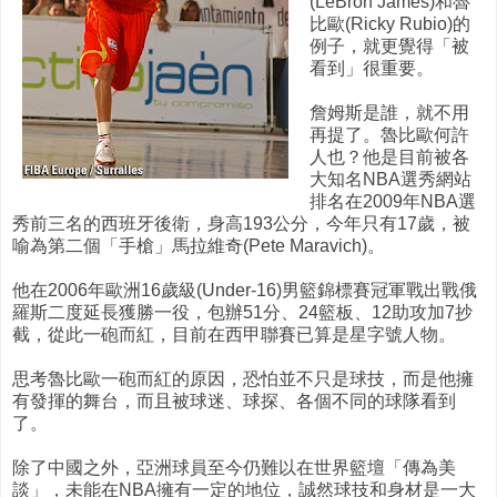
(LeBron James)和魯
比歐(Ricky Rubio)的
例子，就更覺得「被
看到」很重要。
詹姆斯是誰，就不用
再提了。魯比歐何許
人也？他是目前被各
大知名NBA選秀網站
排名在2009年NBA選
秀前三名的西班牙後衛，身高193公分，今年只有17歲，被
喻為第二個「手槍」馬拉維奇(Pete Maravich)。
他在2006年歐洲16歲級(Under-16)男籃錦標賽冠軍戰出戰俄
羅斯二度延長獲勝一役，包辦51分、24籃板、12助攻加7抄
截，從此一砲而紅，目前在西甲聯賽已算是星字號人物。
思考魯比歐一砲而紅的原因，恐怕並不只是球技，而是他擁
有發揮的舞台，而且被球迷、球探、各個不同的球隊看到
了。
除了中國之外，亞洲球員至今仍難以在世界籃壇「傳為美
談」，未能在NBA擁有一定的地位，誠然球技和身材是一大