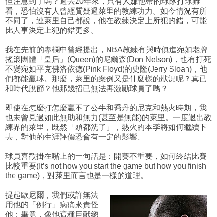
但注意到了嗎？過去20年來，只有人嫌他帶的球隊打球難
看，恐怕沒有人曾經質疑過萊里的教練功力。如今情況有所
不同了，連萊里自己都說，他在教練決定上所犯的錯，可能
比人事決定上犯的錯更多。
我在先前的專欄中曾經提出，NBA教練有與時俱進宛如老牌
搖滾團體「皇后」(Queen)的尼爾森(Don Nelson)，也有打死
不變宛如平克佛洛依德(Pink Floyd)的史隆(Jerry Sloan)，他
們都能贏球。那麼，萊里的案例又是什麼樣的狀況呢？真已
和時代脫節？他那幾招已無法再激勵球員了嗎？
即使在怎麼打怎麼贏不了公牛和喬丹的尼克和熱火時期，我
也未曾見過如此無助和無力(甚至是無能)的萊里。一度退出教
練界的萊里，既然「頭都洗了」，熱火的本季將如何繼續下
去，對他的生涯評價恐會有一定的影響。
球員喜歡掛在嘴上的一句話是：開賽不重要，如何終結比賽
比較重要(It’s not how you start the game but how you finish
the game)，對萊里而言也是一樣的道理。
提起歐尼爾，我們或許無法
用他的「例行」病痛來責怪
他；畢竟，像他這種巨獸總