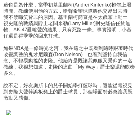
這也是為什麼，當季初基里蘭柯(Andrei Kirilenko)抱怨上場
時間、教練使用他的方式，嗆聲希望球隊將他交易出去時，
我不禁啼笑皆非的原因。基里蘭柯簡直是在太歲頭上動土，
視史隆的戰績與爵士老闆米勒(Larry Miller)對史隆信任於無
物。AK-47亂嗆聲的結果，只有死路一條。事實證明，小基
仔還是得乖乖的回來打球。
如果NBA是一條時光之河，我在這之中既看到隨時跟著時代
改變調整的鬼才尼爾森(Don Nelson)，也看到堅持自我信
念、不輕易動搖的史隆。他始終是既讓我佩服又景仰的一名
教練，我很想知道，史隆的這曲「My Way」爵士樂還能吹奏
多久。
說不定，好友奧斯卡的兒子開始學打籃球時，還能從電視見
到史隆大聲幹譙板凳上的爵士球員，那個場面勢必會讓我既
激動又感傷。