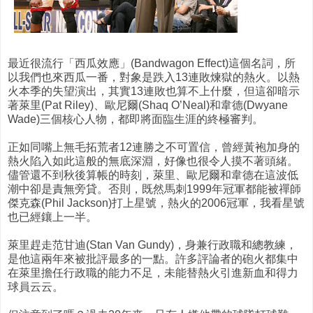
最近很流行「西瓜效應」(Bandwagon Effect)這個名詞，所
以我們也來西瓜一番，對象是跌入13連敗煉獄的熱火。以熱
火本季的失望演出，其實13連敗也算不上什麼，但這卻暗示
著萊里(Pat Riley)、歐尼爾(Shaq O’Neal)和韋德(Dwyane
Wade)三個核心人物，都即將面臨生涯的終極審判。
正如同嘴上無毛拓荒者12連勝之不可置信，曾經黃袍加身的
熱火陷入如此這般的無底深淵，好像也很令人摸不著頭緒。
儘管還不到秋後算帳的時刻，萊里、歐尼爾和韋德在這波低
潮中卻是責無旁貸。否則，既然馬刺1999年冠軍都能被禪師
傑克森(Phil Jackson)打上星號，熱火的2006冠軍，我看星號
也已經鑲上一半。
萊里趕走范甘迪(Stan Van Gundy)，身兼行政職和總教練，
是他這兩年來被批評最多的一點。許多評論者的砲火都集中
在萊里擔任行政職的能力不足，未能替熱火引進新血和得力
球員云云。