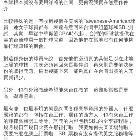
各隊根本就沒有要用洋將的企圖，更何況我實在無意作仲
介。
比較特殊的是，有收過幾個在美國的Taiwanese-American球
員，連女子球員都有，表達有意回來台灣甲組籃球和SBL測
試。其實，早從中華職籃CBA時代起，台灣的籃球就提供在
美的台裔球員一個打球管道，因為他們在當地沒有任何能夠
靠打球賺錢的機會。
對這種身份的球員來說，首先他們必須真的具備足以在此地
上場的球技，其次必須肯回來長期停留，再來則是要解決身
份的取得問題。這麼幾關下來，能夠真正在台灣出賽的人其
實就很少。
另外，也有外籍教練希望能來台任教的，這難度當然是更
高，礙難協助。
最有趣，也最麻煩的就是詢問各種賽事資訊的外國人，什麼
國籍的都有，包括在台工作、居住的西方人，也有來台工作
的菲律賓籍勞工等等。詢問的內容包括SBL的全季賽程啦，
幾月幾日至幾日比賽在那裡打啦，我要如何去某某場館啦，
我要怎麼在網上訂票啦，SBL票務有沒有提供英文服務啦等
等。