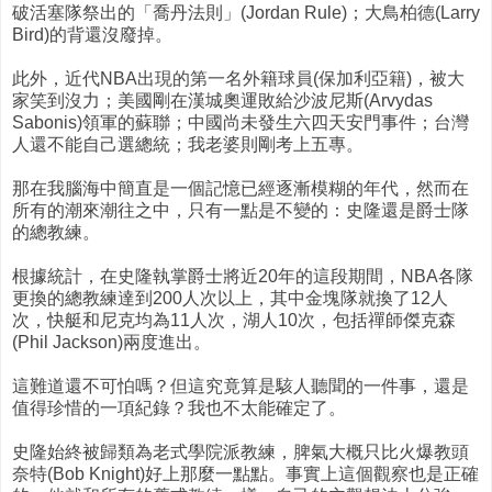
破活塞隊祭出的「喬丹法則」(Jordan Rule)；大鳥柏德(Larry
Bird)的背還沒廢掉。
此外，近代NBA出現的第一名外籍球員(保加利亞籍)，被大
家笑到沒力；美國剛在漢城奧運敗給沙波尼斯(Arvydas
Sabonis)領軍的蘇聯；中國尚未發生六四天安門事件；台灣
人還不能自己選總統；我老婆則剛考上五專。
那在我腦海中簡直是一個記憶已經逐漸模糊的年代，然而在
所有的潮來潮往之中，只有一點是不變的：史隆還是爵士隊
的總教練。
根據統計，在史隆執掌爵士將近20年的這段期間，NBA各隊
更換的總教練達到200人次以上，其中金塊隊就換了12人
次，快艇和尼克均為11人次，湖人10次，包括禪師傑克森
(Phil Jackson)兩度進出。
這難道還不可怕嗎？但這究竟算是駭人聽聞的一件事，還是
值得珍惜的一項紀錄？我也不太能確定了。
史隆始終被歸類為老式學院派教練，脾氣大概只比火爆教頭
奈特(Bob Knight)好上那麼一點點。事實上這個觀察也是正確