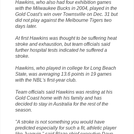
Hawkins, who also had four exhibition games
with the Milwaukee Bucks in 2004, played in the
Gold Coast's win over Townsville on Dec. 31 but
did not play against the Melbourne Tigers two
days later.
At first Hawkins was thought to be suffering heat
stroke and exhaustion, but team officials said
further hospital tests indicated he suffered a
stroke.
Hawkins, who played in college for Long Beach
State, was averaging 13.6 points in 19 games
with the NBL's first-year club.
Team officials said Hawkins was resting at his
Gold Coast home with his family and has
decided to stay in Australia for the rest of the
season.
"A stroke is not something you would have
predicted especially for such a fit, athletic player
like Juaquin," said Blaze chief executive Dave