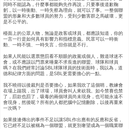
同時不能認為，什麼事都能夠先作再說，只要事後道歉鞠
躬，以一時衝動、一時失察為理由，就可以了事。一整個聯
盟的形象和大多數球員的努力，受到少數害群之馬破壞，更
是不公平的。
檯面上的公眾人物，無論是政客或球員，都應該知道，你的
一言一行是如何具有影響力和指標意義。民眾可以一時衝
動、一時不慎、一時失言，但你就是不行。
如果人民能以選票懲罰看不順眼的政黨或個人，難道球迷不
會，或不應該以門票來唾棄不求長進的聯盟、球隊和球員
嗎？在我們經常討論SBL球隊球員的技術面時，我以為，道
德和紀律方面的問題，是SBL更需要擔心的一點。
我不曉得以後裁判是否要擔心，如果我吹了這個哨，教練會
在場上踹我，出了球場，球員會叫人來砍我。如今禁賽也禁
了，罰款也罰了，吸毒的兩個球員尚未現身，也可能永遠不
會現身，然後呢？所有的人都把腦中記憶刪除，以後再重來
一次嗎？
如果接連傳出的事件不足以讓SBL作出應有的反應和反省，
它已經不足以被稱為一個聯盟，就更別奢望成為一個職業聯