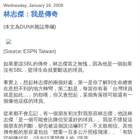
Wednesday, January 16, 2008
林志傑：我是傳奇
(本文為DUNK雜誌專欄)
(Source: ESPN Taiwan)
如果要談SBL的傳奇，林志傑當之無愧，因為他是一個如果
沒有SBL，籃球生命就要斷送的球員。
事實上，想起林志傑的兩個好處，第一是你了解到生命總會
在意想不到的地方轉彎，第二點是，每當你有著「台灣球員
就是如此…」的怨嘆，你又會想起，某個角落很可能還有一
個像他這樣的球員。
從來都不會忘記，有一個朋友初次對我形容林志傑，他說林
志傑「是一個可能會比陳信安還好的球員」。我並不懷疑這
個朋友的判斷，卻也被這個說法嚇到了，不太敢相信。其他
傳奇般的形容還包括「體重一百多公斤照樣飛灌」、「有防
守的陳信安」(這句話還蠻傷人的..)等等。