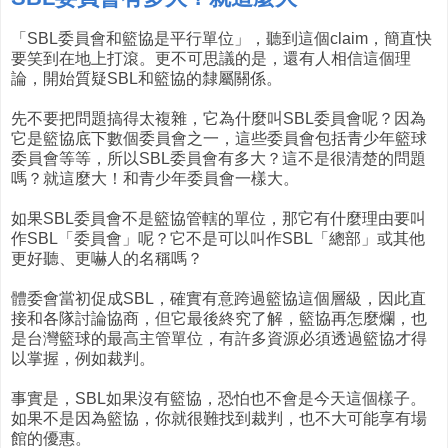
「SBL委員會和籃協是平行單位」，聽到這個claim，簡直快
要笑到在地上打滾。更不可思議的是，還有人相信這個理
論，開始質疑SBL和籃協的隸屬關係。
先不要把問題搞得太複雜，它為什麼叫SBL委員會呢？因為
它是籃協底下數個委員會之一，這些委員會包括青少年籃球
委員會等等，所以SBL委員會有多大？這不是很清楚的問題
嗎？就這麼大！和青少年委員會一樣大。
如果SBL委員會不是籃協管轄的單位，那它有什麼理由要叫
作SBL「委員會」呢？它不是可以叫作SBL「總部」或其他
更好聽、更嚇人的名稱嗎？
體委會當初促成SBL，確實有意跨過籃協這個層級，因此直
接和各隊討論協商，但它最後終究了解，籃協再怎麼爛，也
是台灣籃球的最高主管單位，有許多資源必須透過籃協才得
以掌握，例如裁判。
事實是，SBL如果沒有籃協，恐怕也不會是今天這個樣子。
如果不是因為籃協，你就很難找到裁判，也不大可能享有場
館的優惠。