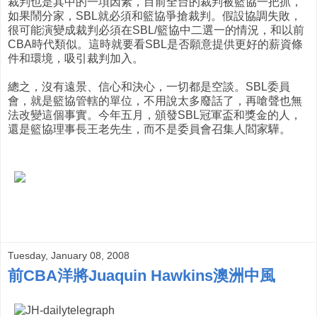
裁判也是其中的一項因素，目前全台的裁判被籃協一把抓，
如果鬧分家，SBL就必須和籃協爭搶裁判。假設協調失敗，
很可能演變成裁判必須在SBL/籃協中二選一的情況，和以前
CBA時代類似。這時就要看SBL是否願意提供更好的薪資條
件和環境，吸引裁判加入。
總之，沒有遠景、信心和決心，一切都是空談。SBL委員
會，就是籃協管轄的單位，不用說太多廢話了，再嗆聲也無
法改變這個事實。今年五月，頒發SBL冠軍盃和獎金的人，
還是籃協理事長王老先生，而不是委員會召集人閻家驊。
Tuesday, January 08, 2008
前CBA洋將Juaquin Hawkins澳洲中風