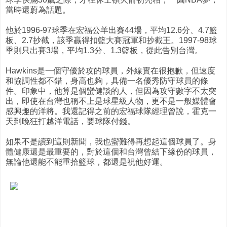
當時還蔚為話題。
他於1996-97球季在宏福公羊出賽44場，平均12.6分、4.7籃
板、2.7抄截，該季贏得扣籃大賽冠軍和抄截王。1997-98球
季則只出賽3場，平均1.3分、1.3籃板，從此告別台灣。
Hawkins是一個守優於攻的球員，外線實在很抱歉，但速度
和協調性都不錯，身高也夠，具備一名優秀防守球員的條
件。印象中，他算是個蠻健談的人，但因為攻守數字不太突
出，即使在台灣也稱不上是球星級人物，更不是一般媒體會
感興趣的洋將。我還記得之前的宏福球隊經理曾說，霍克一
天到晚狂打越洋電話，要球隊付錢。
如果不是讀到這則新聞，我也蠻難得再想起這個球員了。身
體健康還是最重要的，對於這個和台灣曾結下緣份的球員，
無論他還能不能重拾籃球，都還是祝他好運。