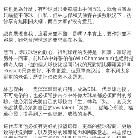
這也是為什麼，有些球員只要每場出手個五次，就會被譏為
只瞄籃不傳球、自私，但林志傑和艾佛森在多數狀況下，彷
彿享有無限開火權，而且大家都沒有意見。
認真展現自我，這看來並不難，是嗎？事實上，要作到並不
容易，雖然台灣球迷的要求實在不高。
然而，博取球迷的歡心、得到球迷的支持是一回事，贏球是
另外一回事。前NBA中鋒張伯倫(Wilt Chamberlain)也絕對是
傳奇人物，他的個人球技比起同時代的死對頭比爾羅素(Bill
Russell)只會更好、不會更差。但冠軍會說話，拿不到太多
冠軍的老張，歷史評價依舊不及羅素。
林志傑由「一隻渾渾噩噩的飛豬」成為SBL一代臬雄之後，
不可免俗的，也必須迎接古今中外偉大球星都必須面對的考
驗。他必須首先將自己的球技由「生」轉為「熟」，套英文
來說就是必須將自己的raw talent「烤熟」，從隨心所欲、福
至心靈，提昇到另一個穩健、成熟的境界。
這代表著他必須有更好的投籃選擇、更高的籃球智商、更敏
銳的狀況判斷，以及更好的領導能力和團隊意志。林志傑也