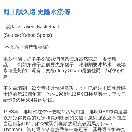
爵士誠久遠 史隆永流傳
(Source: Yahoo Sports)
(本文為中國時報專欄)
很多時候，許多事都被我們視為理所當然或是「著毋庸
議」，例如穿鞋子之前要先穿襪子、吃泡麵要沖熱水、老婆
永遠是對的，還有，史隆(Jerry Sloan)是猶他爵士隊的總教
練。
不久前讀到一篇文章後才恍然發現，今年已經是史隆執教爵
士隊的第20個年頭。他在1988年12月9日接掌爵士，至今已
締造959勝584負的紀錄。
1988年…那時你在作什麼呢？我只知道，那時NBA球員還喜
歡穿短得要命的短褲和長到膝蓋的長襪；魔術強森還不知道
自己感染HIV；如今被罵到臭頭的尼克教湯馬斯(Isiah
Thomas)，當時還在活塞挑戰第一座冠軍；喬丹還在忙著突