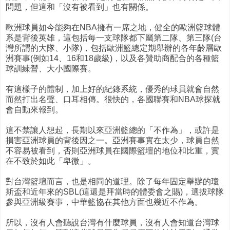
問題，但這和「沒有被看到」也有關係。
歐洲球員如今能夠在NBA擁有一席之地，健全的歐洲籃球體
系是背後英雄，這包括每一支球隊都下屬第二隊、第三隊(台
灣所謂的大隊、小隊)，包括歐洲籃總定期舉辦的各年齡層歐
洲賽事(例如14、16和18歲級)，以及各贊助商配合的各種籃
球訓練營、大小國際賽。
有這樣子的體制，加上好的紀錄系統，優秀的球員就會自然
而然打出名聲、口耳相傳。很快的，各國聯賽和NBA球探就
會自動來報到。
這不禁讓人想起，長期以來亞洲籃總的「不作為」，或許是
損害亞洲球員的背後因之一。亞洲賽事實在太少，球員自然
不容易被看到，否則亞洲球員在國際籃壇的地位和比重，實
在不致於如此「卑微」。
對台灣籃壇而言，也是相同的道理。除了每年固定舉辦的瓊
斯盃和近年來的SBL(這還是拜當時的體委會之賜)，選拔球隊
參與亞洲級賽事，中華籃協在其他方面也幾近不作為。
所以，沒有人會聽說台灣有什麼球員，沒有人會知道台灣球