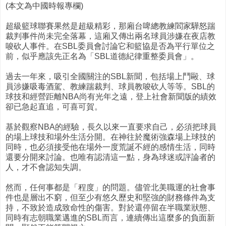
(本文為中國時報專欄)
超級籃球聯賽果然是超級精彩，那廂台啤總教練閻家驊怒踹
裁判事件尚未完全落幕，這廂又傳出兩名球員涉嫌在夜店教
唆砍人事件。在SBL委員會討論它和籃協是否為平行單位之
前，似乎應該先正名為「SBL道德紀律重整委員會」。
過去一年來，吸引全國關注的SBL新聞，包括場上鬥毆、球
員涉嫌吸毒酒駕、教練踹裁判、球員教唆砍人等等。SBL的
球技和經營距離NBA尚有光年之遠，登上社會新聞版的績效
卻已急起直追，可喜可賀。
基於觀察NBA的經驗，長久以來一直要求自己，必須把球員
的場上球技和場外生活分開。在神往於魔術強森場上球技的
同時，也必須接受他在場外一度荒誕不經的感情生活，同時
還要分開來討論。也唯有認清這一點，身為球迷或評論者的
人，才不會認知失調。
然而，任何事都是「程度」的問題。儘管北美職運的社會事
件也是層出不窮，但至少有悠久歷史和堅強的財務條件為支
持，不致於造成致命性的傷害。對於還停留在半職業狀態、
同時有志朝職業邁進的SBL而言，連續傳出這麼多的負面新