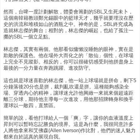
然而，台啤一度計劃解散，體委會籌劃的SBL又生死未卜，
這個南韓籍教頭鄭光錫眼中的籃球天才，幾乎就要埋沒在歷
史的洪流和堆積如山的酒瓶之中。神奇的是，SBL終究成為
造就林志傑的舞台；相對的，林志傑的崛起，也給了孤注一
擲的SBL一個立足點。
林志傑，其實有兩個。他那看似慵懶沒睡飽的眼神，實在是
欺敵的保護色。他在場外大而化之的「散仙」個性，在球場
上完全不見蹤影。相反的，你可以很確切感受到他拼盡身上
最後的一分力量在奔跑跳躍、進攻防守。
這也就是球迷喜歡的林志傑，他一站上球場就是拼命，剩下5
分鐘落後20分也是拼，裁判亂吹還是拼。這種能夠感染全
場、穿透內心的精神，讓球迷允許他興緻一來就來個超遠距
離三分球，期待他主導每一次進攻，用他那招牌轉身和換手
運球以一敵四，直禁區。
簡單的說，看他打球給人一個「爽」字，讓你的血液溫度上
昇到可以暫時忘記勝負的境界。這是為什麼，我很同意許多
人將他拿來和艾佛森(Allen Iverson)作比對，他們的迷人魅力
都來自於認真的展現自我。