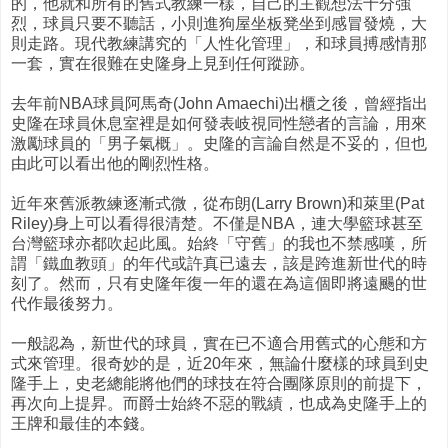
的，他就和所有的舊式教練一樣，自己的主觀想法十分強
烈，球員只要不聽話，小則進狗屋坐板凳坐到感冒發燒，大
則走路。現代教練講究的「人性化管理」，和球員搏感情那
一套，實在很難在史隆身上見到任何蹤跡。
去年前NBA球員阿馬奇(John Amaechi)出櫃之後，曾經指出
史隆在球員休息室裡是如何發表岐視同性戀者的言論，用來
激勵球員的「男子氣概」。史隆的言論自然是不妥的，但也
由此可以看出他的剛烈性格。
近年來舊派教練逐漸式微，從布朗(Larry Brown)和萊里(Pat
Riley)身上可以看得很清楚。不僅是NBA，連大學籃球甚至
台灣籃球亦都吹起此風。始終「守舊」的我也不禁感嘆，所
謂「鐵血教頭」的年代或許真已遠去，該是跨進新世代的時
刻了。然而，只有史隆年復一年的還在為這個即將遠颺的世
代作最後努力。
一般認為，新世代的球員，實在已不適合用舊式的心態和方
式來管理。很奇妙的是，近20年來，無論什麼樣的球員到史
隆手上，史老總能將他們的球技在符合團隊原則的前提下，
再次向上提昇。而爵士始終不惡的戰績，也成為史隆手上的
王牌和最佳的本錢。