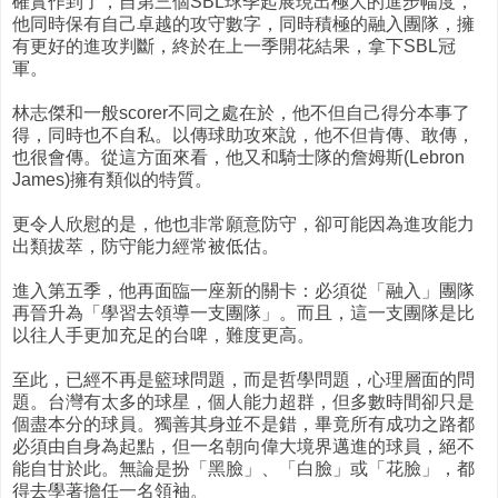
確實作到了，自第三個SBL球季起展現出極大的進步幅度，
他同時保有自己卓越的攻守數字，同時積極的融入團隊，擁
有更好的進攻判斷，終於在上一季開花結果，拿下SBL冠
軍。
林志傑和一般scorer不同之處在於，他不但自己得分本事了
得，同時也不自私。以傳球助攻來說，他不但肯傳、敢傳，
也很會傳。從這方面來看，他又和騎士隊的詹姆斯(Lebron
James)擁有類似的特質。
更令人欣慰的是，他也非常願意防守，卻可能因為進攻能力
出類拔萃，防守能力經常被低估。
進入第五季，他再面臨一座新的關卡：必須從「融入」團隊
再晉升為「學習去領導一支團隊」。而且，這一支團隊是比
以往人手更加充足的台啤，難度更高。
至此，已經不再是籃球問題，而是哲學問題，心理層面的問
題。台灣有太多的球星，個人能力超群，但多數時間卻只是
個盡本分的球員。獨善其身並不是錯，畢竟所有成功之路都
必須由自身為起點，但一名朝向偉大境界邁進的球員，絕不
能自甘於此。無論是扮「黑臉」、「白臉」或「花臉」，都
得去學著擔任一名領袖。