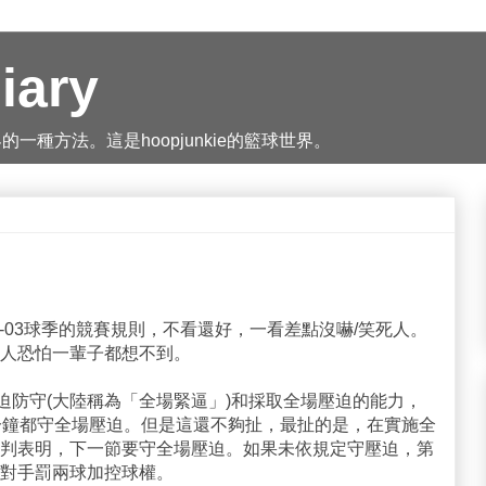
iary
種方法。這是hoopjunkie的籃球世界。
2-03球季的競賽規則，不看還好，一看差點沒嚇/笑死人。
人恐怕一輩子都想不到。
迫防守(大陸稱為「全場緊逼」)和採取全場壓迫的能力，
分鐘都守全場壓迫。但是這還不夠扯，最扯的是，在實施全
判表明，下一節要守全場壓迫。如果未依規定守壓迫，第
對手罰兩球加控球權。