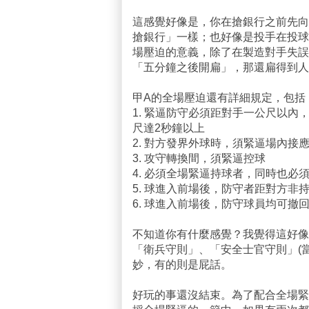
這感覺好像是，你在搶銀行之前先向
搶銀行」一樣；也好像是投手在投球
場壓迫的意義，除了在製造對手失誤
「五分鐘之後開扁」，那還扁得到人
甲A的全場壓迫還有詳細規定，包括
1. 緊逼防守必須距對手一公尺以
尺達2秒鐘以上
2. 對方發界外球時，須緊逼場內接
3. 攻守轉換間，須緊逼控球
4. 必須全場緊逼持球者，同時也必
5. 球進入前場後，防守者距對方非
6. 球進入前場後，防守球員均可撤
不知道你有什麼感覺？我覺得這好像
「衛兵守則」、「安全士官守則」(
妙，有的則是屁話。
好玩的事還沒結束。為了配合全場緊