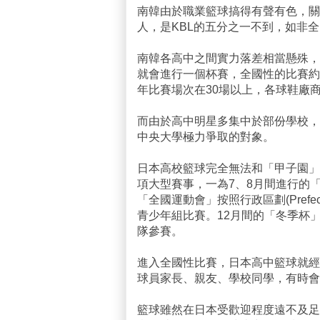
南韓由於職業籃球搞得有聲有色，關
人，是KBL的五分之一不到，如非
南韓各高中之間實力落差相當懸殊，
就會進行一個杯賽，全國性的比賽約
年比賽場次在30場以上，各球鞋廠
而由於高中明星多集中於部份學校，
中央大學極力爭取的對象。
日本高校籃球完全無法和「甲子園」
項大型賽事，一為7、8月間進行的
「全國運動會」按照行政區劃(Pref
青少年組比賽。12月間的「冬季杯
隊參賽。
進入全國性比賽，日本高中籃球就經
球員家長、親友、學校同學，有時會
籃球雖然在日本受歡迎程度遠不及足