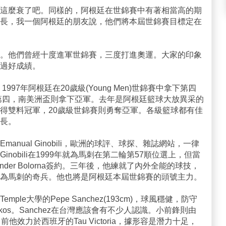
這麼衰了吧。同樣的，阿根廷在世錦賽中有著相當高的期
長，我一個阿根廷的朋友說，他們將本屆世錦賽目標定在
。他們曾經十度進軍世錦賽，三度打進奧運。大家的印象
過好成績。
997年阿根廷在20歲級(Young Men)世錦賽中拿下第四
下第四，南美洲盃則拿下亞軍。去年是阿根廷籃球大放異采的
得雙料冠軍，20歲級世錦賽則勇奪亞軍。各級籃球都有佳
長。
anual Ginobili，歐洲的球評、球探、雜誌網站，一律
nobili在1999年就為馬刺在第二輪第57順位選上，但當
der Bolorna簽約。三年後，他練就了內外全能的球技，
為馬刺的奇兵。他也將是阿根廷本屆世錦賽的頭號主力。
le大學的Pepe Sanchez(193cm)，球風穩健，防守
aikos。Sanchez在台灣應該會有不少人認識。小前鋒則由
綱，目前他效力於西班牙的Tau Victoria，據形容是潛力十足，