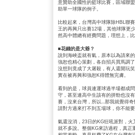
意贊助全國性的籃球比賽，區域聯盟
助單一球隊的例子。
比較起來，台灣高中球隊除HBL聯
王的再興只出賽12場，其他球隊更
然高中體總有經費問題，理想上，比
■花錢的是大爺？
說到海峽盃就有氣，原本以為請來的
強恕也精心策劃，各自招兵買馬調了
沒想到竟成了大屠殺，有人還開玩笑
實在被再興和強恕K得體無完膚。
看到的是，球員連運球過半場都成問
守，甚至連高中生該有的拼勁也沒有
賽，沒來台灣，所以...那我就覺
請對方過來打不到五場球，你不能要
氣還沒消，23日的KG狂吼派對，
就不多說。整個KG來訪過程，真正
相當差勁，真是枉費了KG在台灣有