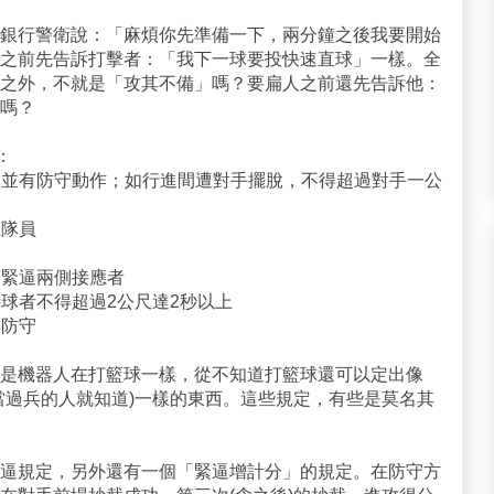
銀行警衛說：「麻煩你先準備一下，兩分鐘之後我要開始
之前先告訴打擊者：「我下一球要投快速直球」一樣。全
之外，不就是「攻其不備」嗎？要扁人之前還先告訴他：
嗎？
：
內，並有防守動作；如行進間遭對手擺脫，不得超過對手一公
應隊員
須緊逼兩側接應者
持球者不得超過2公尺達2秒以上
回防守
是機器人在打籃球一樣，從不知道打籃球還可以定出像
當過兵的人就知道)一樣的東西。這些規定，有些是莫名其
逼規定，另外還有一個「緊逼增計分」的規定。在防守方