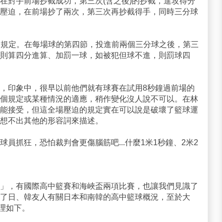
在對手前場抄截成功，第三次(含之後)的抄截，進攻得分
壓迫，在前場抄了兩次，第三次再抄截得手，同時三分球
球規定。在每場球的第四節，投進前兩個三分球之後，第三
則算四分進算、加罰一球，如被犯但球不進，則罰球四
，印象中，很早以前他們就有球賽在試用8秒鐘過前場的
個規定或某種情況的適應，稍作變化沒人說不可以。在林
能接受，但這全場壓迫的規定實在可以說是破壞了籃球運
想不出其他的形容詞來描述。
員抓狂，恐怕裁判會更傷腦筋吧...什麼1米1秒鐘、2米2
」，有國際高中籃賽和海峽盃兩項比賽，也讓我們見識了
了日、韓友人有關日本和南韓的高中籃球概況，至於大
整理如下。