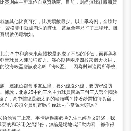
比賽則由主辦單位自覓贊助商。目前，則尚無球鞋廠商贊
賽就無其他比賽可打，比賽場數最少。以上季為例，全勝封
少，資格賽中就被淘汰的隊伍，甚至全年只打了三場球。雖
賽場數仍應增如。
北京25中和廣東東菀體校是多麼了不起的隊伍，而再興和
亞青球員入陣加強實力。滿心期待兩岸四校來個大火拼，
的說海峽盃應該改名叫「海K盃」，因為對岸這兩所學校
題，連跑位都會隊友互撞，要外線沒外線，要防守沒防
。據說，北京25中的三名主力球員因為三對三入選全國決
得奇怪了，高中體總是錢太多的豬頭嗎？捧著鈔票招待食宿，
求對方必須全員到齊嗎？你就甘心當冤大頭嗎？
火又給他冒了上來。事情經過裘必勝先生已經為文詳述，我
重要的和球迷交流部份，無論是場地或活動內容，都作得
這麼多球迷。