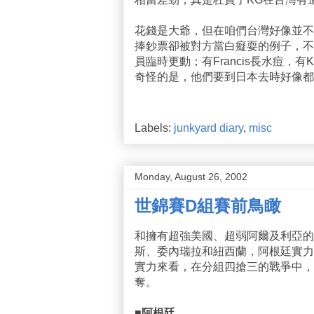
花錢是大爺，但在咱們台灣好像並不
捧鈔票卻被對方當白癡耍的例子，不
員臨時更動；有Francis長水痘，有
奇怪的是，他們要到日本去時好像都
Labels:
junkyard diary
,
misc
Monday, August 26, 2002
世錦賽D組賽前鳥瞰
和擁有超強美國、超弱阿爾及利亞的
斯、委內瑞拉和紐西蘭，阿根廷實力
實力來看，在分組四搶三的戰爭中，
奪。
■阿根廷