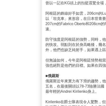
曾以一記在KG頭上的扣籃震驚全場
阿根廷的鋒線好手如雲，206cm的Luis
以「坦克車」來形容，在日本世青賽
207cm的Fabrico Oberto和206c
速。
防守強度是阿根廷的強勢，同時，他
的快攻。弱點則在於身高略矮，幾名
外，他們也缺乏純射手，如果遇上區
但無論如何，今年是阿根廷情勢相當
強也絕對是他們的目標。如果在四強
■俄羅斯
俄羅斯近年來實力有下滑的趨勢，他們
五名，在最後關頭以78-73險勝
最年輕的Andrei Kirilenko身上。
Kirilenko在爵士隊表現令人