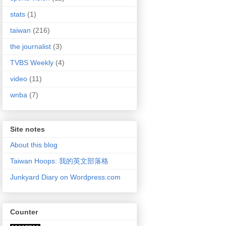
stats
(1)
taiwan
(216)
the journalist
(3)
TVBS Weekly
(4)
video
(11)
wnba
(7)
Site notes
About this blog
Taiwan Hoops: 我的英文部落格
Junkyard Diary on Wordpress.com
Counter