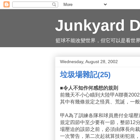
Junkyard D
籃球不能改變世界，但它可以是看世界的一
Wednesday, August 28, 2002
垃圾場雜記(25)
■令人不知作何感想的規則
前幾天不小心瞄到大陸甲A聯賽200
其中有幾條規定之怪異、荒誕，一般
甲A為了訓練各隊和球員應付全場壓
規定四節中至少要有一節，整節12
場壓迫的該節之前，必須由隊長向裁
一次警告，第二次起就算技術犯規，