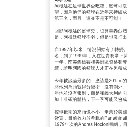
阿根廷在足球世界盃吃鱉，籃球可沒
望，因為他們的籃球在近年來持續成
第三名，而且，這並不是不可能！
回顧阿根廷的籃球史，也算轟轟烈烈
是，阿根廷籃球不弱，但是也沒打出
自1997年以來，情況開始有了轉變。1
名，到了1999年，又在世青賽拿
一年，南美錦標賽和美洲區資格賽奪
績，證明阿國的籃球人才正在累積成
今年被談論最多的，應該是201cm的Em
將他列為頭號得分後衛，沒有例外。Gi
年他並沒有報到，而是和義大利的Kin
加上壯碩的體格，下一季可能又會成
控球後衛的來頭也不小，畢業於美國Temp
紮實，目前效力於希臘的Panathin
1979年次的Andres Nocioni擔