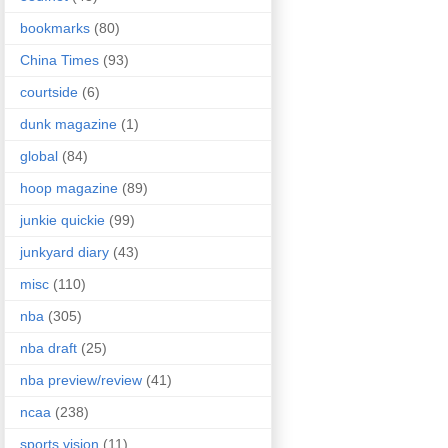
bookmarks
(80)
China Times
(93)
courtside
(6)
dunk magazine
(1)
global
(84)
hoop magazine
(89)
junkie quickie
(99)
junkyard diary
(43)
misc
(110)
nba
(305)
nba draft
(25)
nba preview/review
(41)
ncaa
(238)
sports vision
(11)