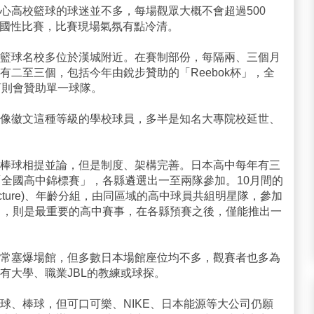
心高校籃球的球迷並不多，每場觀眾大概不會超過500
全國性比賽，比賽現場氣氛有點冷清。
籃球名校多位於漢城附近。在賽制部份，每隔兩、三個月
有二至三個，包括今年由銳步贊助的「Reebok杯」，全
商則會贊助單一球隊。
像徽文這種等級的學校球員，多半是知名大專院校延世、
棒球相提並論，但是制度、架構完善。日本高中每年有三
「全國高中錦標賽」，各縣遴選出一至兩隊參加。10月間的
ecture)、年齡分組，由同區域的高中球員共組明星隊，參加
」，則是最重要的高中賽事，在各縣預賽之後，僅能推出一
常塞爆場館，但多數日本場館座位均不多，觀賽者也多為
有大學、職業JBL的教練或球探。
球、棒球，但可口可樂、NIKE、日本能源等大公司仍願