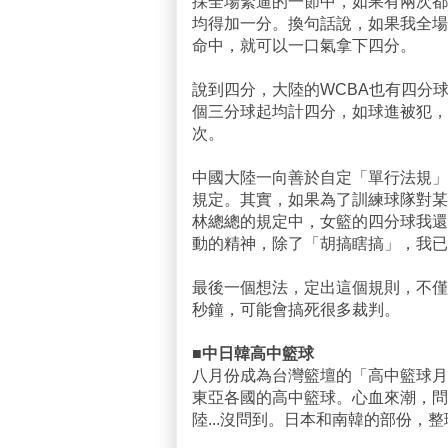
採全場緊逼的一節中，如果有兩次都
均得加一分。換句話說，如果我全場
命中，就可以一口氣拿下四分。
說到四分，大陸的WCBA也有四分
個三分球起均計四分，如球進被犯，
次。
中國大陸一向善於自定「單行法規」
規定。其實，如果為了訓練球隊對某
林總總的規定中，女籃的四分球我還
動的精神，除了「胡搞瞎搞」，我已
最後一個想法，定出這個規則，不僅球
秒鐘，可能會搞死很多裁判。
■中日韓高中籃球
八月份成為台灣籃壇的「高中籃球月
東亞各國的高中籃球。心血來潮，問
陸...沒問到。日本和南韓的部份，