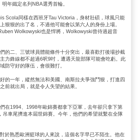
，明年鐵定名列NBA選秀首輪。
 Scola同樣在西班牙Tau Victoria，身材壯碩，球風只能
上狠狠的出了名，不過他可能會以第六人的身份上場。
m的Ruben Wolkowyski也是悍將，Wolkowyski曾待過超音
們的二、三號球員體能條件十分突出，最喜歡打後場抄截
主力鋒線都不超過6呎9吋，遭遇天龍部隊可能會吃虧。此
域防守好的隊伍，會很難打。
好的一年，縱然無法和美國、南斯拉夫爭強鬥狠，打進四
之前就出局，就是令人失望的結果。
在1994、1998年歐錦賽都拿下亞軍，去年卻只拿下第
法國，吊車尾擠進本屆世錦賽。今年，他們的希望就繫在全隊
驚艷，但對於熟悉歐洲籃球的人來說，這個名字早已不陌生。他在