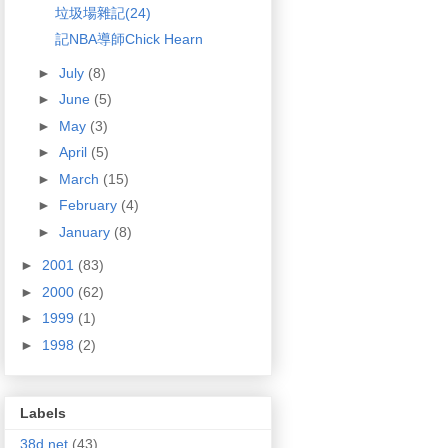
垃圾場雜記(24)
記NBA導師Chick Hearn
►
July
(8)
►
June
(5)
►
May
(3)
►
April
(5)
►
March
(15)
►
February
(4)
►
January
(8)
►
2001
(83)
►
2000
(62)
►
1999
(1)
►
1998
(2)
Labels
38d.net
(43)