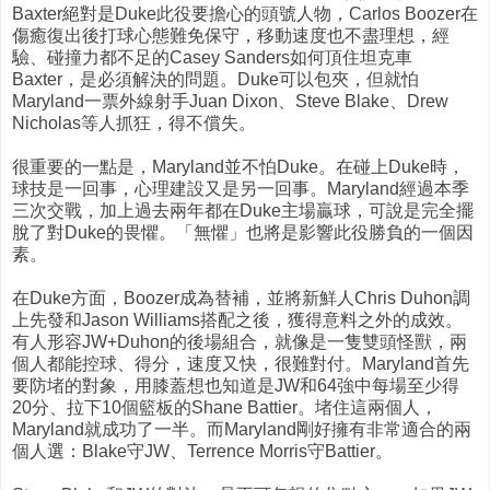
Baxter絕對是Duke此役要擔心的頭號人物，Carlos Boozer在
傷癒復出後打球心態難免保守，移動速度也不盡理想，經
驗、碰撞力都不足的Casey Sanders如何頂住坦克車
Baxter，是必須解決的問題。Duke可以包夾，但就怕
Maryland一票外線射手Juan Dixon、Steve Blake、Drew
Nicholas等人抓狂，得不償失。
很重要的一點是，Maryland並不怕Duke。在碰上Duke時，
球技是一回事，心理建設又是另一回事。Maryland經過本季
三次交戰，加上過去兩年都在Duke主場贏球，可說是完全擺
脫了對Duke的畏懼。「無懼」也將是影響此役勝負的一個因
素。
在Duke方面，Boozer成為替補，並將新鮮人Chris Duhon調
上先發和Jason Williams搭配之後，獲得意料之外的成效。
有人形容JW+Duhon的後場組合，就像是一隻雙頭怪獸，兩
個人都能控球、得分，速度又快，很難對付。Maryland首先
要防堵的對象，用膝蓋想也知道是JW和64強中每場至少得
20分、拉下10個籃板的Shane Battier。堵住這兩個人，
Maryland就成功了一半。而Maryland剛好擁有非常適合的兩
個人選：Blake守JW、Terrence Morris守Battier。