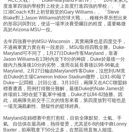
「ACC大戰」、「Duke-Maryland Part IV」、「16年來第九
度進軍四強的學校對上校史上首度打進四強的學校」、「老
江湖Coach K對上初登殿堂的Gary Williams」、「Steve
Blake對上Jason Williams的控球大戰」…種種外界所想出來
的形容詞與對比，使這一場準決賽受矚目的程度，還要略微
高於Arizona-MSU一役。
去年四強賽中的MSU-Wisconsin，其實兩隊也是四度交手，
不過兩軍實力實在有一段差距，MSU取得四戰全勝。Duke-
Maryland可不同了，1月27日Duke作客Maryland，靠著
Jason Williams在13秒內攻下8分的神蹟，Duke於最後一分
鐘內力挽落後10分的劣勢，進而在延長賽後以98-96氣走
Maryland。2月27日輪由Maryland作客Duke，沒想到UM竟
在Duke的主場Cameron Indoor Stadium撒野，以91-80敲了
Duke一記悶棍，討回公道。3月10日，兩隊又在ACC聯盟錦
標賽遭遇，照例打得難分難解，最後Duke的Nate James於
終場前1.3秒在籃下亂軍中補進，Duke才以84-82險勝。因
此，就兩隊先前交手三次的情形來看，第四度放對可能也是
一場充滿戲劇性、懸疑性的籃球經典。
Maryland在錦標賽中愈打愈旺，目前全隊默契、士氣、手
氣、自信俱在最高峰，熱得發燙，尤其是6-8的矮中鋒Lonny
Baxter，前兩戰拿下50分之多，在禁區簡直無人能擋。