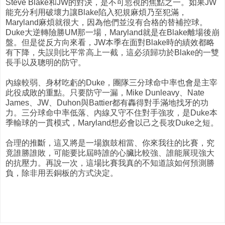
Steve Blake和JW的對決，是不可忽視的焦點之一。如果JW
能充分利用破壞力讓Blake陷入犯規麻煩乃至犯滿，
Maryland麻煩就很大，因為他們並沒有合格的替補控球。
Duke大逆轉險勝UM那一場，Maryland就是在Blake離場後崩
盤。但是從反方向來看，JW本季在面對Blake時的績效都略
有下降，失誤則比平常高上一截，這必須歸功於Blake的一雙
長手以及聰明的防守。
內線較弱、身材吃虧的Duke，團隊三分球命中率也會是主宰
此役成敗的重點。只要防守一漏，Mike Dunleavy、Nate
James、JW、Duhon與Battier都有轟得對手滿地找牙的功
力。三分球命中率低落、內線又守不住對手強攻，是Duke本
季輸球的一貫模式，Maryland想必會以己之長攻Duke之短。
合理的推斷，這又將是一場旗鼓相當、你來我往的比賽，究
竟誰勝誰敗，可能要比屆時誰的心臟比較強、誰能展現強大
的抗壓力。再說一次，這場比賽我真的不知道該如何預測勝
負，除非用丟銅板的方式決定。