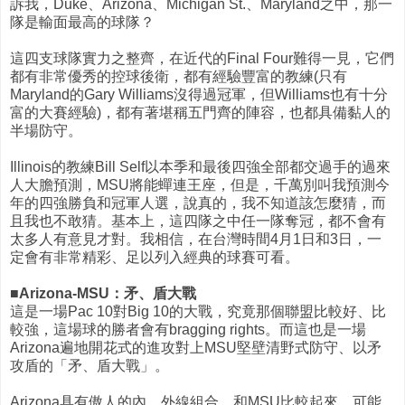
訴我，Duke、Arizona、Michigan St.、Maryland之中，那一
隊是輸面最高的球隊？
這四支球隊實力之整齊，在近代的Final Four難得一見，它們
都有非常優秀的控球後衛，都有經驗豐富的教練(只有
Maryland的Gary Williams沒得過冠軍，但Williams也有十分
富的大賽經驗)，都有著堪稱五門齊的陣容，也都具備黏人的
半場防守。
Illinois的教練Bill Self以本季和最後四強全部都交過手的過來
人大膽預測，MSU將能蟬連王座，但是，千萬別叫我預測今
年的四強勝負和冠軍人選，說真的，我不知道該怎麼猜，而
且我也不敢猜。基本上，這四隊之中任一隊奪冠，都不會有
太多人有意見才對。我相信，在台灣時間4月1日和3日，一
定會有非常精彩、足以列入經典的球賽可看。
■Arizona-MSU：矛、盾大戰
這是一場Pac 10對Big 10的大戰，究竟那個聯盟比較好、比
較強，這場球的勝者會有bragging rights。而這也是一場
Arizona遍地開花式的進攻對上MSU堅壁清野式防守、以矛
攻盾的「矛、盾大戰」。
Arizona具有傲人的內、外線組合，和MSU比較起來，可能