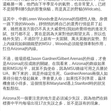
還略勝一籌，他們由下半季至今的氣勢，也非常驚人，已經
不是開季8勝5負的那隻病貓，而是真正的野貓(Wildcats)。
這其中，中鋒Loren Woods會是Arizona的指標性人物。身價
一路下滑的Woods，靜悄悄的將自己的選秀行情提昇了起
來，雖然進攻方面仍不具太大威脅性(我始終覺得他的進攻天
賦、技巧都不足，實在是因為大家對他的期望太高，所以也
格外失望)，不過防守上頗有一夫當關、萬夫莫敵的架勢。對
上內線宛如銅牆鐵壁的MSU，Woods必須能發揮牽制作用，
扛住Arizona的內線。
不過，後場搭檔Jason Gardner/Gilbert Arenas的外線，才會
是Arizona此役成敗的關鍵。在我看來，Arizona的鋒線如果
能和MSU扯平，就算不負使命，因為MSU鋒線可用之兵勝於
UA。剩下來的，就是外線定生死。Gardner/Arenas兩個人如
果得分能力發起飆來，準會要人命；如果找不到準星，贏球
機會就小得多。這個情形和Maryland遇上Stanford時的狀況
有點類似。
Arizona另一個要注意的地方是必須減少失誤，因為他們在錦
標賽中平均每場出現17次失誤之多，並不是該有的現象。