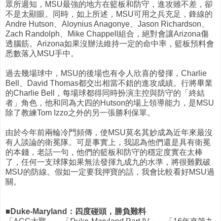
眾所週知，MSU最強的地方在籃板和防守，進攻雖不差，卻
不是太顯眼。同時，如上所述，MSU可用之兵充足，鋒線的
Andre Hutson、Aloynius Anagonye、Jason Richardson、
Zach Randolph、Mike Chappell組合，絕對會讓Arizona傷
透腦筋。Arizona如果沒辦法維持一定的命中率，籃板預料會
悉數落入MSU手中。
過去幾場球中，MSU的後場也有令人欣喜的發揮，Charlie
Bell、David Thomas都交出相當不錯的進攻成績。行將畢業
的Charlie Bell，每場球都得同時扮演主控與防守的「終結
者」角色，他和同為大四的Hutson的場上領導能力，是MSU
除了教練Tom Izzo之外的另一張勝利保單。
由於今年前兩輪冷門頻傳，使MSU莫名其妙成為近年來最沒
有人談論的衛冕隊。可是事實上，我認為他們還是具有衛冕
的本錢，老話一句，他們的籃板和防守的穩定度實在太棒
了，任何一支球隊如果無法發揮九成九的水準，將很難戮破
MSU的防線。假如一定要我押寶的話，我會比較看好MSU過
關。
■Duke-Maryland：四度碰頭，勝負難料