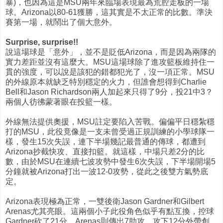
暴)，也因為這是MSU兩年來臨場表現最為荒腔走板的一場
球。Arizona以80-61獲勝，這其實是不太正常的比數。準決
賽第一場，就鬧出了個大意外。
Surprise, surprise!!
說這場球是「意外」，並不是貶低Arizona，而是因為兩隊的
實力差距並沒有這麼大。MSU這場球除了進攻籃板維持住一
貫的強度，可以說是該犯的錯都犯光了，沒一項正常。MSU
的外線原本就缺乏特別穩定的火力，但誰會想得到Charlie
Bell和Jason Richardson兩人加起來只得了9分，投21中3？
兩個人彷彿蒙著眼在投籃一樣。
外線無法提供奧援，MSU註定要陷入苦戰。偏偏平日穩紮穩
打的MSU，此役竟像是一支未曾受過正規訓練的小學球隊一
樣，發生15次失誤，連下半場幾記最普通的傳球，都遭到
Arizona抄截快攻、直接扣籃。就這樣，中場只差2分的比
數，由於MSU在連續七波攻勢中發生6次失誤，下半場開場5
分鐘就被Arizona打出一波12-0攻勢，從此之後雙方氣勢底
定。
Arizona表現極為正常，一雙後衛Jason Gardner和Gilbert
Arenas尤其亮眼。這兩個小子此役角色似乎有點互換，控球
Gardner砍了21分，Arenas則傳出7助攻、攻下12分外帶創