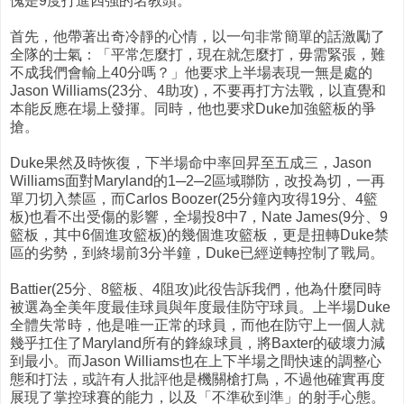
愧是9度打進四強的名教頭。
首先，他帶著出奇冷靜的心情，以一句非常簡單的話激勵了
全隊的士氣：「平常怎麼打，現在就怎麼打，毋需緊張，難
不成我們會輸上40分嗎？」他要求上半場表現一無是處的
Jason Williams(23分、4助攻)，不要再打方法戰，以直覺和
本能反應在場上發揮。同時，他也要求Duke加強籃板的爭
搶。
Duke果然及時恢復，下半場命中率回昇至五成三，Jason
Williams面對Maryland的1─2─2區域聯防，改投為切，一再
單刀切入禁區，而Carlos Boozer(25分鐘內攻得19分、4籃
板)也看不出受傷的影響，全場投8中7，Nate James(9分、9
籃板，其中6個進攻籃板)的幾個進攻籃板，更是扭轉Duke禁
區的劣勢，到終場前3分半鐘，Duke已經逆轉控制了戰局。
Battier(25分、8籃板、4阻攻)此役告訴我們，他為什麼同時
被選為全美年度最佳球員與年度最佳防守球員。上半場Duke
全體失常時，他是唯一正常的球員，而他在防守上一個人就
幾乎扛住了Maryland所有的鋒線球員，將Baxter的破壞力減
到最小。而Jason Williams也在上下半場之間快速的調整心
態和打法，或許有人批評他是機關槍打鳥，不過他確實再度
展現了掌控球賽的能力，以及「不準砍到準」的射手心態。