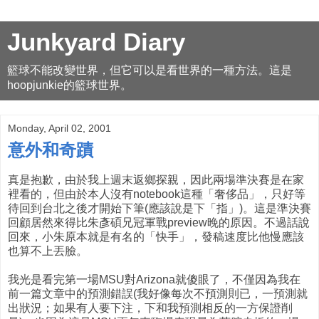
Junkyard Diary
籃球不能改變世界，但它可以是看世界的一種方法。這是
hoopjunkie的籃球世界。
Monday, April 02, 2001
意外和奇蹟
真是抱歉，由於我上週末返鄉探親，因此兩場準決賽是在家
裡看的，但由於本人沒有notebook這種「奢侈品」，只好等
待回到台北之後才開始下筆(應該說是下「指」)。這是準決賽
回顧居然來得比朱彥碩兄冠軍戰preview晚的原因。不過話說
回來，小朱原本就是有名的「快手」，發稿速度比他慢應該
也算不上丟臉。
我光是看完第一場MSU對Arizona就傻眼了，不僅因為我在
前一篇文章中的預測錯誤(我好像每次不預測則已，一預測就
出狀況；如果有人要下注，下和我預測相反的一方保證削