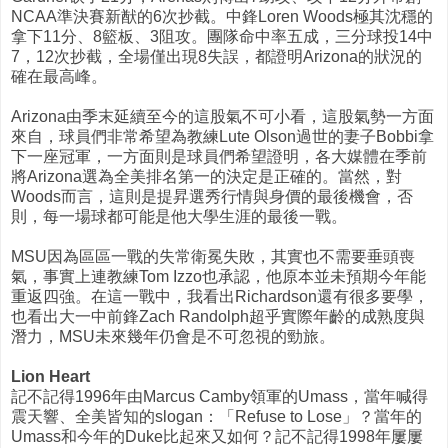
NCAA準決賽新猷的6次抄截。中鋒Loren Woods極其沈穩的
拿下11分、8籃板、3阻攻。團隊命中率五成，三分球投14中
7，12次抄截，全場僅出現8失誤，都證明Arizona的狀況的
確在最高峰。
Arizona由季末延續至今的這股氣不可小看，這股氣勢一方面
來自，球員們非常希望為教練Lute Olson過世的妻子Bobbi拿
下一座冠軍，一方面則是球員們希望證明，各大媒體在季前
將Arizona選為全美排名第一的決定是正確的。當然，對
Woods而言，這則是提昇選秀行情與身價的最後機會，否
則，每一場球都可能是他大學生涯的最後一戰。
MSU因為區區一戰的失常衛冕失敗，其實也不需要垂頭喪
氣，事實上連教練Tom Izzo也承認，他原本並未預期今年能
重返四強。在這一戰中，我看出Richardson還有很多要學，
也看出大一中前鋒Zach Randolph超乎實際年齡的成熟度與
潛力，MSU未來幾年仍會是不可忽視的勁旅。
Lion Heart
記不記得1996年由Marcus Camby領軍的Umass，當年喊得
震天響、全美皆知的slogan：「Refuse to Lose」？當年的
Umass和今年的Duke比起來又如何？記不記得1998年屢屢