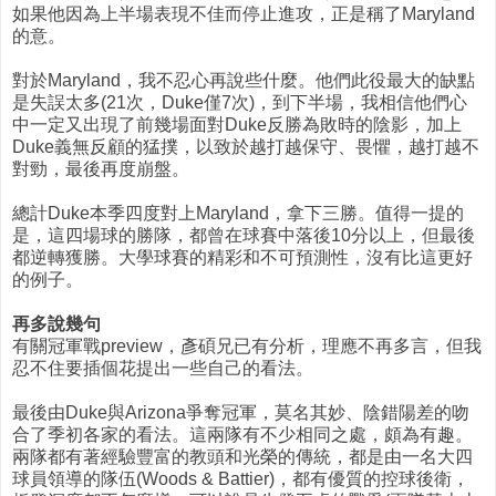
如果他因為上半場表現不佳而停止進攻，正是稱了Maryland
的意。
對於Maryland，我不忍心再說些什麼。他們此役最大的缺點
是失誤太多(21次，Duke僅7次)，到下半場，我相信他們心
中一定又出現了前幾場面對Duke反勝為敗時的陰影，加上
Duke義無反顧的猛撲，以致於越打越保守、畏懼，越打越不
對勁，最後再度崩盤。
總計Duke本季四度對上Maryland，拿下三勝。值得一提的
是，這四場球的勝隊，都曾在球賽中落後10分以上，但最後
都逆轉獲勝。大學球賽的精彩和不可預測性，沒有比這更好
的例子。
再多說幾句
有關冠軍戰preview，彥碩兄已有分析，理應不再多言，但我
忍不住要插個花提出一些自己的看法。
最後由Duke與Arizona爭奪冠軍，莫名其妙、陰錯陽差的吻
合了季初各家的看法。這兩隊有不少相同之處，頗為有趣。
兩隊都有著經驗豐富的教頭和光榮的傳統，都是由一名大四
球員領導的隊伍(Woods & Battier)，都有優質的控球後衛，