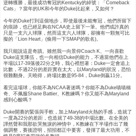
逆轉獲勝，最後成功奪冠的Kentucky的綽號：「Comeback
Cats」？當年的UK和今年的Duke比起來，又如何？
今年的Duke打到這個地步，即使最後未能奪冠，他們所留下
的痕跡，也已經足夠在NCAA史上留下一筆。他們或許真的
只是一支六人球隊，然而這支六人球隊，卻擁有一顆無可比
擬的「Lion Heart」(偷用一下SMAP的歌名)。
我只能說這是奇蹟。雖然我一向景仰Coach K、一向喜歡
Duke這支隊伍，也一向相信Duke的能力，不過當他們在上
半場以17-39落後22分之時，我心裡想著：Duke一定會追上
比數，不過22分的差距實在太大，以Maryland的狀況，恐怕
很難翻身。天曉得，終場比數是95-84，Duke倒贏11分。
看完這場球，你能不為NCAA著迷嗎？你能不為Duke嘖嘖稱
奇、不佩服Shane Battier、K教練嗎？你又能不為Maryland
感到心酸嗎？
Duke開賽的緊張與手軟，加上Maryland火熱的手感，造就了
一度為22分的差距，也造就了49-38的中場比數。在全美的
譁然聲和我那欲哭無淚的神情中，K教練在下半場作出了幾
個調整，賽後證明，招招都正中要害，發揮了最大功用，不