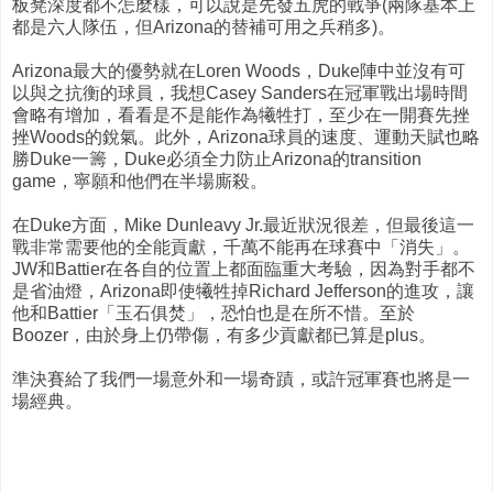
板凳深度都不怎麼樣，可以說是先發五虎的戰爭(兩隊基本上
都是六人隊伍，但Arizona的替補可用之兵稍多)。
Arizona最大的優勢就在Loren Woods，Duke陣中並沒有可
以與之抗衡的球員，我想Casey Sanders在冠軍戰出場時間
會略有增加，看看是不是能作為犧牲打，至少在一開賽先挫
挫Woods的銳氣。此外，Arizona球員的速度、運動天賦也略
勝Duke一籌，Duke必須全力防止Arizona的transition
game，寧願和他們在半場廝殺。
在Duke方面，Mike Dunleavy Jr.最近狀況很差，但最後這一
戰非常需要他的全能貢獻，千萬不能再在球賽中「消失」。
JW和Battier在各自的位置上都面臨重大考驗，因為對手都不
是省油燈，Arizona即使犧牲掉Richard Jefferson的進攻，讓
他和Battier「玉石俱焚」，恐怕也是在所不惜。至於
Boozer，由於身上仍帶傷，有多少貢獻都已算是plus。
準決賽給了我們一場意外和一場奇蹟，或許冠軍賽也將是一
場經典。