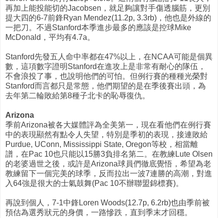
再加上能投能切的Jacobsen，就足夠讓對手傷透腦筋，更別
提大四的6-7前鋒Ryan Mendez(11.2p, 3.3rb)，他也是外線的
一把刀。不過Stanford本季進步最多的應該是控球Mike
McDonald，平均有4.7a。
Stanford先發五人命中率都在47%以上，在NCAA可能是個異
數，這項數字證明Stanford在進攻上是非常有耐心的隊伍，
不會浪投了事，也說明他們的可怕。但例行賽的種種光榮對
Stanford而言都只是常態，他們期望的是在季後賽出頭，為
去年第二輪敗給第8種子北卡的恥辱復仇。
Arizona
季前Arizona被各大媒體評為全美第一，現在看他們在例行賽
中的表現顯然有點令人失望，特別是季初的表現，接連敗給
Purdue, UConn, Mississippi State, Oregon等校，相當離
譜，在Pac 10也只能以15勝3負排名第二。在教練Lute Olsen
的老婆過世之後，或許是Arizona球員們徹底覺悟，希望為老
教練留下一個完美的球季，反而拉出一波7連勝的高潮，對進
入64強是很大的士氣鼓舞(Pac 10不辦聯盟錦標賽)。
再說到個人，7-1中鋒Loren Woods(12.7p, 6.2rb)也由季前被
預估為選秀狀元的身價，一路慘跌，直到季末才回穩。