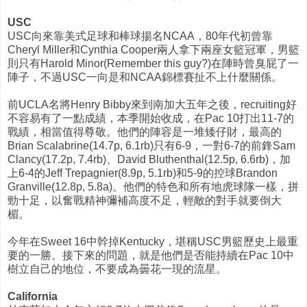
USC
USC向來靠美式足球和棒球揚名NCAA，80年代初曾靠
Cheryl Miller和Cynthia Cooper兩人拿下兩座女籃冠軍，男籃
則只有Harold Minor(Remember this guy?)在陣時曾臭屁了一
陣子，不過USC一向是和NCAA錦標賽扯不上什麼關係。
前UCLA名將Henry Bibby來到南加大五年之後，recruiting好
不容易有了一點成績，本季開始收成，在Pac 10打出11-7的
戰績，相當值得尊敬。他們的陣容是一堆矮仔財，最高的
Brian Scalabrine(14.7p, 6.1rb)只有6-9，一對6-7的前鋒Sam
Clancy(17.2p, 7.4rb)、David Bluthenthal(12.5p, 6.6rb)，加
上6-4的Jeff Trepagnier(8.9p, 5.1rb)和5-9的控球Brandon
Granville(12.8p, 5.8a)。他們的特色和所有地虎球隊一樣，拼
勁十足，以奮戰精神彌補高度不足，輕敵的對手就要倒大
楣。
今年在Sweet 16中幹掉Kentucky，堪稱USC男籃歷史上最重
要的一勝。接下來的問題，就是他們是否能持續在Pac 10中
樹立自己的地位，不要成為曇花一現的流星。
California