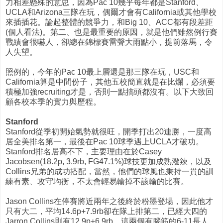
力相差懸殊的意思，因為Pac 10幾乎每年都是Stanford、
UCLA和Arizona三隊在玩，偶爾才會有California或其他學校
來插插花。論起整體的競爭力，和Big 10、ACC都有段差距
(個人看法)。第二、也是最重要的原因，就是他們雖然例行賽
戰績會很嚇人，卻總在錦標賽雷聲大雨點小，提前落馬，令
人失望。
照例的，今年的Pac 10最上層還是那三隊在玩，USC和
California算是中間份子，其他五校簡直就是在比爛，必須要
積極加強recruiting才是，否則一點搞頭都沒有。以下大致回
顧各校本季的實力與歷程。
Stanford
Stanford從季初開始氣勢就很旺，開季打出20連勝，一度高
居全美排名第一，最後在Pac 10球季遇上UCLA才破功。
Stanford排名居高不下，主要理由在於Casey
Jacobsen(18.2p, 3.9rb, FG47.1%)球技更加成熟潑辣，以及
Collins兄弟的成功搭配，當然，他們的球風也秉持一貫的訓
練有素、攻守均衡，不太會輕易輸掉不該輸的比賽。
Jason Collins在停賽將近兩年之後終於粉墨登場，因此他才
只有大二，平均14.6p+7.9rb卻在隊上排第二，已經大四的
Jarron Collins則有12.9p+6.9rb。這兩個有腦筋的6-11長人，