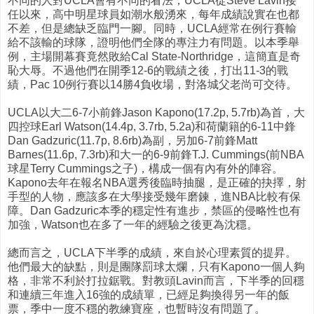
不同的人對UCLA會有不同的看法，UCLA從Steve Lavin接
任以來，高中明星球員如潮水般湧來，每年成績說實在也都
不差，但是總缺乏臨門一腳。同時，UCLA經常在例行賽輸
給不該輸的球隊，證明他們全隊的專注力有問題。以本季舉
例，主場開幕賽竟然敗給Cal State-Northridge，這簡直是奇
恥大辱。不過他們在開季12-6的戰績之後，打出11-3的戰
績，Pac 10例行賽以14勝4負收場，對洛城父老尚可交待。
UCLA以大二6-7小前鋒Jason Kapono(17.2p, 5.7rb)為首，大
四控球Earl Watson(14.4p, 3.7rb, 5.2a)和荷蘭籍的6-11中鋒
Dan Gadzuric(11.7p, 8.6rb)為副，另加6-7前鋒Matt
Barnes(11.6p, 7.3rb)和大一的6-9前鋒T.J. Cummings(前NBA
球星Terry Cummings之子)，構成一個有內有外的陣容。
Kapono去年在報名NBA選秀後臨時抽腿，是正確的抉擇，射
手型的人物，應該多在大學接受幾年磨鍊，進NBA比較有保
障。Dan Gadzuric本季的穩定性有進步，禁區的侵略性也有
加強，Watson也在多了一年的經驗之後更為沈穩。
總而言之，UCLA下半季的成績，來自於心理素質的提昇。
他們最大的缺點，則是團隊罰球太爛，只有Kapono一個人夠
格，非常不利於打拉鋸戰。對教頭Lavin而言，下半季的回穩
和連續三年進入16強的成績單，已經足夠換得另一年的飯
票，季中一度不穩的教練寶座，也暫時沒有問題了。