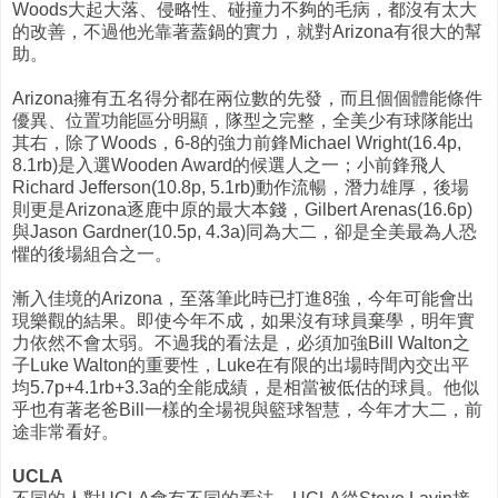
Woods大起大落、侵略性、碰撞力不夠的毛病，都沒有太大
的改善，不過他光靠著蓋鍋的實力，就對Arizona有很大的幫
助。
Arizona擁有五名得分都在兩位數的先發，而且個個體能條件
優異、位置功能區分明顯，隊型之完整，全美少有球隊能出
其右，除了Woods，6-8的強力前鋒Michael Wright(16.4p,
8.1rb)是入選Wooden Award的候選人之一；小前鋒飛人
Richard Jefferson(10.8p, 5.1rb)動作流暢，潛力雄厚，後場
則更是Arizona逐鹿中原的最大本錢，Gilbert Arenas(16.6p)
與Jason Gardner(10.5p, 4.3a)同為大二，卻是全美最為人恐
懼的後場組合之一。
漸入佳境的Arizona，至落筆此時已打進8強，今年可能會出
現樂觀的結果。即使今年不成，如果沒有球員棄學，明年實
力依然不會太弱。不過我的看法是，必須加強Bill Walton之
子Luke Walton的重要性，Luke在有限的出場時間內交出平
均5.7p+4.1rb+3.3a的全能成績，是相當被低估的球員。他似
乎也有著老爸Bill一樣的全場視與籃球智慧，今年才大二，前
途非常看好。
UCLA