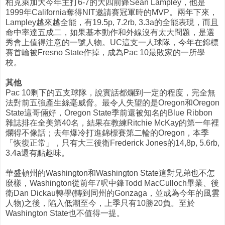
柏克萊加大今年主打6-7的大四前鋒Sean Lampley，他是
1999年California奪得NIT邀請賽冠軍時的MVP。兩年下來，
Lampley越來越全能，有19.5p, 7.2rb, 3.3a的全能表現，而且
命中率達五成二，如果基本動作和外線沒有太大問題，是選
秀會上值得注意的一號人物。UC這支一人球隊，今年在錦標
賽首輪被Fresno State作掉，成為Pac 10最敗家的一所學
校。
其他
Pac 10剩下的五支球隊，說實話都爛到一定的程度，完全無
法對前五強產生絲毫威脅。最令人失望的是Oregon和Oregon
State這哥倆好，Oregon State季前還被知名的Blue Ribbon
雜誌排在全美第40名，結果在教練Ritchie McKay的第一年裡
爛得不像話；去年爆冷打進錦標賽第二輪的Oregon，本季
「恢復正常」，只有大三後衛Frederick Jones的14,8p, 5.6rb,
3.4a還有點趣味。
華盛頓州的Washington和Washington State這對兄弟也不怎
麼樣，Washington從前年7呎中鋒Todd MacCulloch畢業、後
衛Dan Dickau轉學(轉到同州的Gonzaga，並成為今年的風雲
人物)之後，陷入低潮至今，上季只有10勝20負。至於
Washington State也不值得一提。