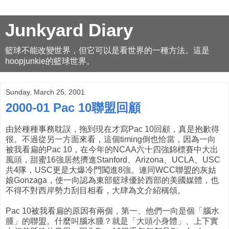
Junkyard Diary
籃球不能改變世界，但它可以是看世界的一種方法。這是
hoopjunkie的籃球世界。
Sunday, March 25, 2001
2000-01 Pac 10聯盟回顧
由於種種事務耽誤，拖到現在才寫Pac 10回顧，真是抱歉得
很。不過從另一方面來看，這個timing倒也恰當，因為一向
被我看扁的Pac 10，在今年的NCAA六十四強錦標賽中大出
風頭，甜蜜16強居然擠進Stanford、Arizona、UCLA、USC
共4隊，USC更是大爆冷門闖進8強。連同WCC聯盟的灰姑
娘Gonzaga，使一向認為東部籃球優於西部的美國媒體，也
不得不對西岸勢力刮目相看，大肆為文介紹稱頌。
Pac 10被我看扁的原因有兩個，第一、他們一向是個「腦水
腫」的聯盟。什麼叫腦水腫？就是「大頭小身體」、上下實