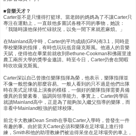
■音樂天才？
Carter並不是只懂得打籃球。當老師的媽媽為了不讓Carter只
專注在運動上，一直鼓他多嘗試各種不同的事物，她說：
「我隨時讓他保持忙碌狀況，以免一閒下來就惹麻煩。」
在Mainland高中時，Carter的平均成績(GPA)有3.1，同時是
學校樂隊的指揮，有時也玩玩低音薩克斯風。他過人的音樂
天賦，使得他在畢業前就收到Bethune-Cookman和佛羅里達
農工兩所大學的獎學金邀請。時至今日，Carter仍會在閒暇
時吹吹薩克斯風。
Carter深以自己曾擔任樂隊指揮為榮，他表示，樂隊指揮並
不像一般想像的那麼容易。一般人看到的只不過是他們出隊
時在美式足球場上演奏的模樣，一個好的樂隊指揮需要具備
優異的音樂素養、協調與領導能力。事實上，Carter跨學區
就讀Mainland高中，正是為了能夠加入繼父指導的樂隊，而
非看中Mainland較強的籃球校隊。
前北卡大教練Dean Smith在爭取Carter入學時，曾發生一件
有趣的事。由於當天Carter必須和樂隊在足球場上進行排
練，Smith和他的助理教練們被迫得呆坐在足球場旁的車上，