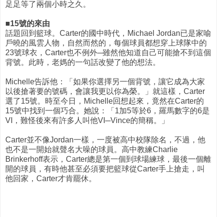
足足等了兩個小時之久。
■15號的來由
話題回到籃球。Carter的國中時代，Michael Jordan已是家喻
戶曉的風雲人物，自然而然的，每個球員都想穿上球隊中的
23號球衣，Carter也不例外─雖然他知道自己可能搶不到這個
背號。此時，老媽的一句話改變了他的想法。
Michelle告訴他：「如果你選擇另一個背號，讓它成為大家
以後搶著要的號碼，會讓我更以你為榮。」就這樣，Carter
選了15號。時至今日，Michelle回想起來，竟然在Carter的
15號中找到一個巧合。她說：「1加5等於6，羅馬數字的6是
VI，難怪後來有許多人叫他VI─Vince的簡稱。」
Carter並不像Jordan一樣，一度被高中校隊除名，不過，他
也不是一開始就聲名大噪的球員。高中教練Charlie
Brinkerhoff表示，Carter總是第一個到球場練球，最後一個離
開的球員，有時他甚至必須要把籃球從Carter手上搶走，叫
他回家，Carter才肯罷休。