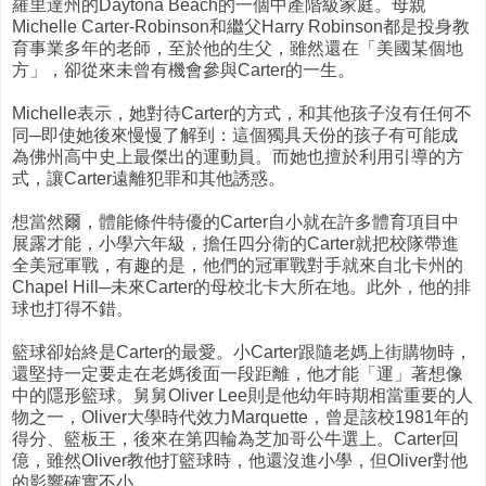
羅里達州的Daytona Beach的一個中產階級家庭。母親
Michelle Carter-Robinson和繼父Harry Robinson都是投身教
育事業多年的老師，至於他的生父，雖然還在「美國某個地
方」，卻從來未曾有機會參與Carter的一生。
Michelle表示，她對待Carter的方式，和其他孩子沒有任何不
同─即使她後來慢慢了解到：這個獨具天份的孩子有可能成
為佛州高中史上最傑出的運動員。而她也擅於利用引導的方
式，讓Carter遠離犯罪和其他誘惑。
想當然爾，體能條件特優的Carter自小就在許多體育項目中
展露才能，小學六年級，擔任四分衛的Carter就把校隊帶進
全美冠軍戰，有趣的是，他們的冠軍戰對手就來自北卡州的
Chapel Hill─未來Carter的母校北卡大所在地。此外，他的排
球也打得不錯。
籃球卻始終是Carter的最愛。小Carter跟隨老媽上街購物時，
還堅持一定要走在老媽後面一段距離，他才能「運」著想像
中的隱形籃球。舅舅Oliver Lee則是他幼年時期相當重要的人
物之一，Oliver大學時代效力Marquette，曾是該校1981年的
得分、籃板王，後來在第四輪為芝加哥公牛選上。Carter回
億，雖然Oliver教他打籃球時，他還沒進小學，但Oliver對他
的影響確實不小。