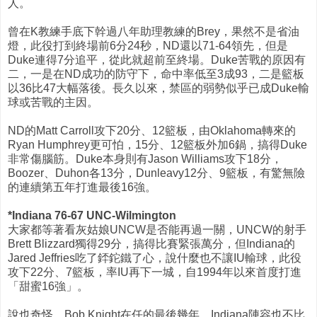
人。
曾在K教練手底下幹過八年助理教練的Brey，果然不是省油
燈，此役打到終場前6分24秒，ND還以71-64領先，但是
Duke連得7分追平，從此就超前至終場。Duke苦戰的原因有
二，一是在ND成功的防守下，命中率低至3成93，二是籃板
以36比47大幅落後。長久以來，禁區的弱勢似乎已成Duke輸
球或苦戰的主因。
ND的Matt Carroll攻下20分、12籃板，由Oklahoma轉來的
Ryan Humphrey更可怕，15分、12籃板外加6鍋，搞得Duke
非常傷腦筋。Duke本身則有Jason Williams攻下18分，
Boozer、Duhon各13分，Dunleavy12分、9籃板，有驚無險
的連續第五年打進最後16強。
*Indiana 76-67 UNC-Wilmington
大家都等著看灰姑娘UNCW是否能再過一關，UNCW的射手
Brett Blizzard獨得29分，搞得比賽緊張萬分，但Indiana的
Jared Jeffries吃了銔鉈鐵了心，說什麼也不讓IU輸球，此役
攻下22分、7籃板，率IU再下一城，自1994年以來首度打進
「甜蜜16強」。
說也奇怪，Bob Knight在任的最後幾年，Indiana陣容也不比