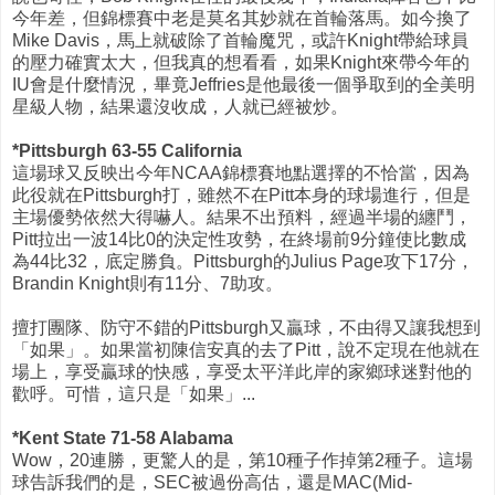
今年差，但錦標賽中老是莫名其妙就在首輪落馬。如今換了
Mike Davis，馬上就破除了首輪魔咒，或許Knight帶給球員
的壓力確實太大，但我真的想看看，如果Knight來帶今年的
IU會是什麼情況，畢竟Jeffries是他最後一個爭取到的全美明
星級人物，結果還沒收成，人就已經被炒。
*Pittsburgh 63-55 California
這場球又反映出今年NCAA錦標賽地點選擇的不恰當，因為
此役就在Pittsburgh打，雖然不在Pitt本身的球場進行，但是
主場優勢依然大得嚇人。結果不出預料，經過半場的纏鬥，
Pitt拉出一波14比0的決定性攻勢，在終場前9分鐘使比數成
為44比32，底定勝負。Pittsburgh的Julius Page攻下17分，
Brandin Knight則有11分、7助攻。
擅打團隊、防守不錯的Pittsburgh又贏球，不由得又讓我想到
「如果」。如果當初陳信安真的去了Pitt，說不定現在他就在
場上，享受贏球的快感，享受太平洋此岸的家鄉球迷對他的
歡呼。可惜，這只是「如果」...
*Kent State 71-58 Alabama
Wow，20連勝，更驚人的是，第10種子作掉第2種子。這場
球告訴我們的是，SEC被過份高估，還是MAC(Mid-