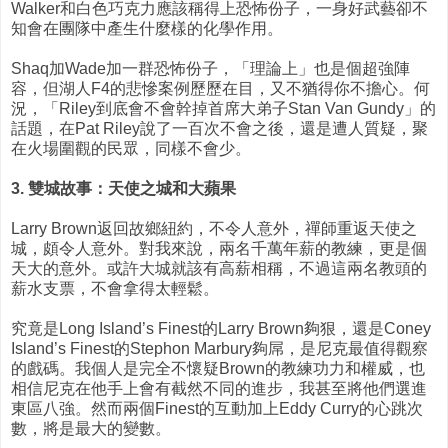
Walker和白色巧克力應該稱得上恐怖份子，一身好武藝卻不
知會在團隊中產生什麼樣的化學作用。
Shaq加Wade加一群恐怖份子，「理論上」也是個超強陣
容，但湖人F4的悲慘案例歷歷在目，又不猶得你不擔心。何
況，「Riley到底會不會幹掉首席大弟子Stan Van Gundy」的
話題，在Pat Riley說了一百次不會之後，還是遭人質疑，聚
在火場圍觀的民眾，同樣不會少。
3. 雙城故事：天使之城和大蘋果
Larry Brown返回故鄉紐約，不令人意外，禪師重返天使之
城，頗令人意外。對我來說，兩名千萬年薪的教練，更是個
天大的意外。或許大城就該有高薪相稱，不過這兩名教頭的
薪水支票，不會拿得太輕鬆。
究竟是Long Island’s Finest的Larry Brown夠狠，還是Coney
Island’s Finest的Stephon Marbury夠屌，是尼克最值得觀察
的戲碼。我個人是完全不懷疑Brown的教練功力和權威，也
相信尼克在他手上會有截然不同的進步，我甚至將他們選進
東區八強。然而兩個Finest的互動加上Eddy Curry的心跳次
數，將是最大的變數。