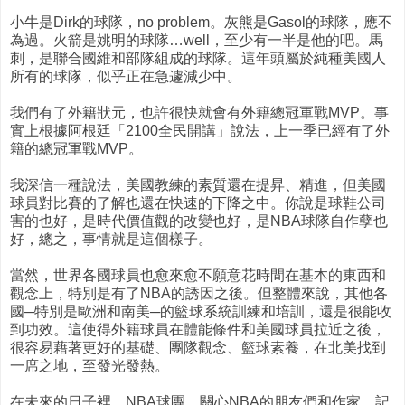
小牛是Dirk的球隊，no problem。灰熊是Gasol的球隊，應不
為過。火箭是姚明的球隊…well，至少有一半是他的吧。馬
刺，是聯合國維和部隊組成的球隊。這年頭屬於純種美國人
所有的球隊，似乎正在急遽減少中。
我們有了外籍狀元，也許很快就會有外籍總冠軍戰MVP。事
實上根據阿根廷「2100全民開講」說法，上一季已經有了外
籍的總冠軍戰MVP。
我深信一種說法，美國教練的素質還在提昇、精進，但美國
球員對比賽的了解也還在快速的下降之中。你說是球鞋公司
害的也好，是時代價值觀的改變也好，是NBA球隊自作孽也
好，總之，事情就是這個樣子。
當然，世界各國球員也愈來愈不願意花時間在基本的東西和
觀念上，特別是有了NBA的誘因之後。但整體來說，其他各
國─特別是歐洲和南美─的籃球系統訓練和培訓，還是很能收
到功效。這使得外籍球員在體能條件和美國球員拉近之後，
很容易藉著更好的基礎、團隊觀念、籃球素養，在北美找到
一席之地，至發光發熱。
在未來的日子裡，NBA球團、關心NBA的朋友們和作家、記