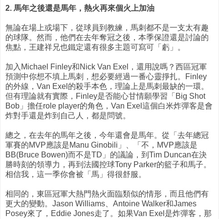
2. 馬年之後還是馬年，熱火再來個火上加油
無論在場上或場下，從球員到教練，馬刺都不是一支太有趣
的球隊。然而，他們在去年奪冠之後，本季保證還是討論的
焦點，王建祥兄也鐵定還有很多主題可寫可「虧」。
加入Michael Finley和Nick Van Exel，還用說嗎？西區冠軍
預測中你想不填上馬刺，想必要經過一番心靈掙扎。Finley
的外線，Van Exel的殺手本色，理論上是馬刺最缺的一環。
但有理論就有實際，Finley是否能心甘情願學習「Big Shot
Bob」擔任role player的角色，Van Exel這個白米炸彈客是會
炸對手還是炸到自己人，都是問號。
總之，在去年的馬年之後，今年還會是馬年。從「去年總冠
軍賽的MVP應該是Manu Ginobili」、「不，MVP應該是
BB(Bruce Bowen)而不是TD」的議論，到Tim Duncan在決
勝時刻的領導力，再到法國控球Tony Parker的籃子和馬子。
相信我，這一季你會被「馬」得很舒服。
相同的，東區冠軍大熱門熱火面臨類似的情形，而且他們有
更大的變動。Jason Williams、Antoine Walker和James
Posey來了，Eddie Jones走了。如果Van Exel是炸彈客，那