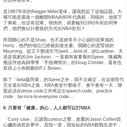
而且神勇依常。
是1987年班的Reggie Miller退休，讓我想起了這個話題。大
嘴可能是最後一個離開NBA的80年代典範，同樣的，他留下
了典範，但沒有冠軍。很快的，就要輪到1992年班的同學
們，他們會以什麼樣的方式向NBA告別？
而我關心的不是Shaq，也不是經常不小心踢到冠軍戒的
Horry，他們的地位已經被刻進史書。我關心的是腎病的
Mourning、從王子變成乞丐(well….kind of…)的Laettner、天
涯是我家的Jim Jackson、一直都有家要養的Spree、陳威陶
應該拜他為師學學「手指傳情功」的Doug Christie，還有也
算得上小布朗爺的P.J. Brown。
除了「beta版阿泰」的Spree之外，我不太確定，在這個世代
完全退出NBA之後，NBA會是什麼樣子。會不會有一天，聯
盟必須在dress code之外再定出speech code、practice
code、be-nice-to-everyone code…
8. 只要有「健康」的心，人人都可以打NBA
「Curry case」正讓我curious之際，老鷹的Jason Collier因
心臟疾病死於夢中。屈指一算，我短短的NBA觀戰生涯中，