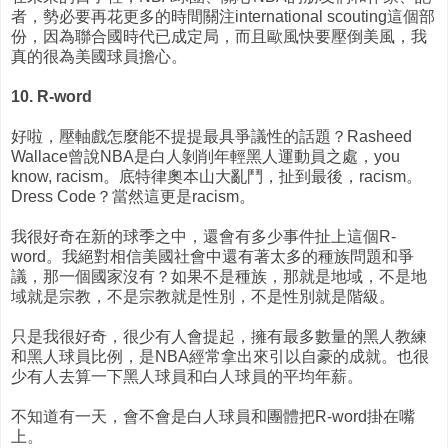
者，勢必要再花更多的時間關注international scouting這個部
份，因為聯合國時代已成定局，而且歐風快要壓倒美風，我
真的很為美國球員擔心。
10. R-word
好啦，壓軸戲怎麼能不提提最具爭議性的話題？Rasheed
Wallace曾說NBA是白人剝削年輕黑人運動員之處，you
know, racism。底特律奧本山大亂鬥，扯到最後，racism。
Dress Code？當然這更是racism。
我很好奇在新的球季之中，還會有多少事件扯上這個R-
word。我絕對相信美國社會中還有著太多的種族問題和爭
議，那一個國家沒有？如果不是種族，那就是地域，不是地
域就是宗教，不是宗教就是性別，不是性別就是階級。
只是我很好奇，很少有人會提起，擁有最多數量的黑人教練
和黑人球員比例，是NBA經常拿出來引以自豪的成就。也很
少有人去算一下黑人球員和白人球員的平均年薪。
不知道有一天，會不會是白人球員和團體把R-word掛在嘴
上。