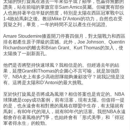
太陽的快打旋風在過去一年來似乎成了顯學，也贏得無數的
讚美，站在前端的掌旗官非Sam Amico莫屬。但確實有部份
人也抱持著半信半疑的態度，特別是太陽在西區冠軍戰中以
1-4敗給馬刺之後。教頭Mike D’Antoni的功力，自然也在受
質疑之列，畢竟，一年的時間不足以產生任何認證。
Amare Stoudemire膝蓋開刀停賽四個月，對太陽戰力和西區
排名都產生原子彈級的震撼。此外，Joe Johnson、Quentin
Richardson的離去和Brian Grant、Kurt Thomas的加入，使
太陽換了一副新面孔。
他們是否將堅持快速球風？我相信是的。但經過去年的結
果，延攬Grant和Thomas的企圖心不言可喻，就是加強防
守。NBA史上有多少高砲部隊能夠兼顧攻守？就我記憶是沒
有。這將是太陽和D’Antoni的最大挑戰。
至於快打旋風是否將成為風潮？相信答案也是肯定的。NBA
球隊總是copy成功案例，前有活塞，現有太陽。但值得一提
的是，也永遠會有相對應的風格在聯盟中生存，有太陽就有
馬刺，有80年代的湖人，就有80年代的活塞。我想NBA永遠
都會存在著風格的鬥爭，也始終會有「形式美學」和「得冠
軍者得永生」的較勁。