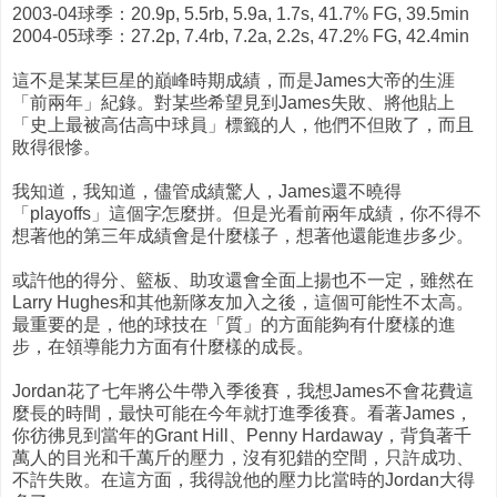
2003-04球季：20.9p, 5.5rb, 5.9a, 1.7s, 41.7% FG, 39.5min
2004-05球季：27.2p, 7.4rb, 7.2a, 2.2s, 47.2% FG, 42.4min
這不是某某巨星的巔峰時期成績，而是James大帝的生涯
「前兩年」紀錄。對某些希望見到James失敗、將他貼上
「史上最被高估高中球員」標籤的人，他們不但敗了，而且
敗得很慘。
我知道，我知道，儘管成績驚人，James還不曉得
「playoffs」這個字怎麼拼。但是光看前兩年成績，你不得不
想著他的第三年成績會是什麼樣子，想著他還能進步多少。
或許他的得分、籃板、助攻還會全面上揚也不一定，雖然在
Larry Hughes和其他新隊友加入之後，這個可能性不太高。
最重要的是，他的球技在「質」的方面能夠有什麼樣的進
步，在領導能力方面有什麼樣的成長。
Jordan花了七年將公牛帶入季後賽，我想James不會花費這
麼長的時間，最快可能在今年就打進季後賽。看著James，
你彷彿見到當年的Grant Hill、Penny Hardaway，背負著千
萬人的目光和千萬斤的壓力，沒有犯錯的空間，只許成功、
不許失敗。在這方面，我得說他的壓力比當時的Jordan大得