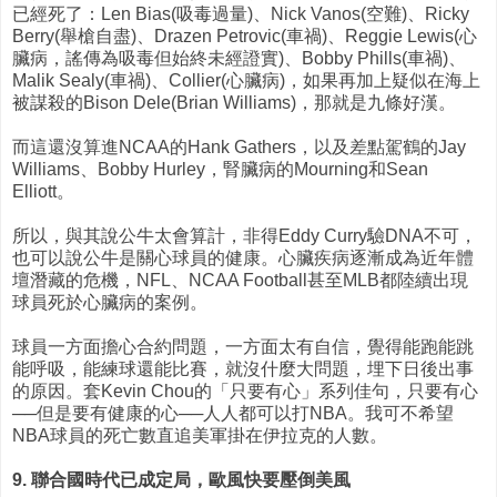
已經死了：Len Bias(吸毒過量)、Nick Vanos(空難)、Ricky
Berry(舉槍自盡)、Drazen Petrovic(車禍)、Reggie Lewis(心
臟病，謠傳為吸毒但始終未經證實)、Bobby Phills(車禍)、
Malik Sealy(車禍)、Collier(心臟病)，如果再加上疑似在海上
被謀殺的Bison Dele(Brian Williams)，那就是九條好漢。
而這還沒算進NCAA的Hank Gathers，以及差點駕鶴的Jay
Williams、Bobby Hurley，腎臟病的Mourning和Sean
Elliott。
所以，與其說公牛太會算計，非得Eddy Curry驗DNA不可，
也可以說公牛是關心球員的健康。心臟疾病逐漸成為近年體
壇潛藏的危機，NFL、NCAA Football甚至MLB都陸續出現
球員死於心臟病的案例。
球員一方面擔心合約問題，一方面太有自信，覺得能跑能跳
能呼吸，能練球還能比賽，就沒什麼大問題，埋下日後出事
的原因。套Kevin Chou的「只要有心」系列佳句，只要有心
──但是要有健康的心──人人都可以打NBA。我可不希望
NBA球員的死亡數直追美軍掛在伊拉克的人數。
9. 聯合國時代已成定局，歐風快要壓倒美風