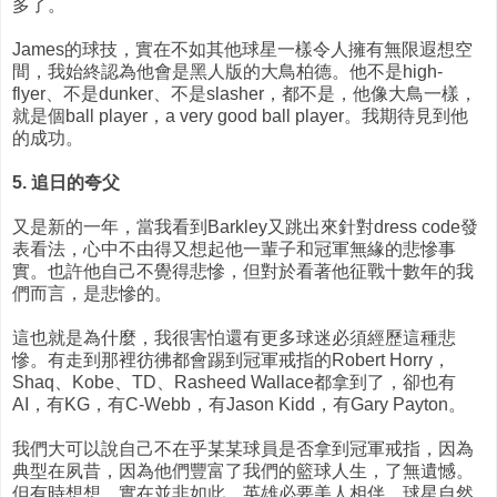
多了。
James的球技，實在不如其他球星一樣令人擁有無限遐想空
間，我始終認為他會是黑人版的大鳥柏德。他不是high-
flyer、不是dunker、不是slasher，都不是，他像大鳥一樣，
就是個ball player，a very good ball player。我期待見到他
的成功。
5. 追日的夸父
又是新的一年，當我看到Barkley又跳出來針對dress code發
表看法，心中不由得又想起他一輩子和冠軍無緣的悲慘事
實。也許他自己不覺得悲慘，但對於看著他征戰十數年的我
們而言，是悲慘的。
這也就是為什麼，我很害怕還有更多球迷必須經歷這種悲
慘。有走到那裡彷彿都會踢到冠軍戒指的Robert Horry，
Shaq、Kobe、TD、Rasheed Wallace都拿到了，卻也有
AI，有KG，有C-Webb，有Jason Kidd，有Gary Payton。
我們大可以說自己不在乎某某球員是否拿到冠軍戒指，因為
典型在夙昔，因為他們豐富了我們的籃球人生，了無遺憾。
但有時想想，實在並非如此。英雄必要美人相伴，球星自然