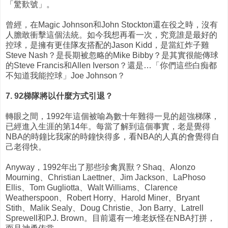
「驚歎號」。
曾經，在Magic Johnson和John Stockton還在役之時，沒有
人膽敢衝擊這個法統。如今我想再看一次，究竟誰是最好的
控球，是擁有更佳隊友搭配的Jason Kidd，是當紅炸子雞
Steve Nash？是長期被忽略的Mike Bibby？是其實很能傳球
的Steve Francis和Allen Iverson？還是…「你們這些白痴都
不知道我能控球」Joe Johnson？
7. 92梯隊將以什麼方式引退？
轉眼之間，1992年這個被喻為數十年難得一見的超強梯隊，
已經進入生涯的第14年。每當了解到這個事實，老是覺得
NBA的時鐘比我家的時鐘快得多，看NBA的人真的會覺得自
己老得快。
Anyway，1992年出了那些珍禽異獸？Shaq、Alonzo
Mourning、Christian Laettner、Jim Jackson、LaPhoso
Ellis、Tom Gugliotta、Walt Williams、Clarence
Weatherspoon、Robert Horry、Harold Miner、Bryant
Stith、Malik Sealy、Doug Christie、Jon Barry、Latrell
Sprewell和P.J. Brown。目前還有一堆老妖怪在NBA打拼，