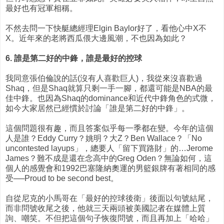
最好也有冠軍相稱。
不然去問一下快艇總經理Elgin Baylor好了，看他心中X不
X。近年來的老將西瓜偎大邊風潮，不也因為如此？
6. 誰是第二好的中鋒，誰是最好的控球
我同意張伯倫說的話(沒有人喜歡巨人)，我從來沒喜歡過
Shaq，但是Shaq就算只剩一手一腳，都還可能是NBA的最
佳中鋒。也因為Shaq的dominance和近代中鋒角色的式微，
如今大家居然已經慣於討論「誰是第二好的中鋒」。
這個問題很有趣，而且答案似乎每一季都在變。今年的這個
人是誰？Eddy Curry？姚明？大Z？Ben Wallace？「No
uncontested layups」，總要人「留下買路財」的…Jerome
James？難不成是還在念高中的Greg Oden？無論如何，這
個人的感覺會和1992巴塞隆納奧運的男籃銀牌有著相同的感
受──Proud to be second best。
自從尼克的小馬哥在「最好的控球後衛」後面以句號結尾，
而非問號收尾之後，他就三天兩頭被美國記者在媒體上質
詢、嘲笑。不但把這個句子恢復問號，而且再加上「哈哈」