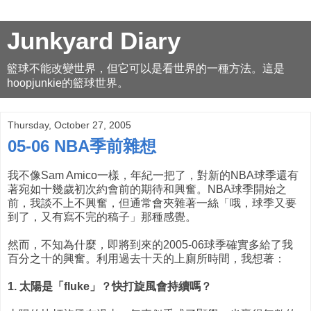
Junkyard Diary
籃球不能改變世界，但它可以是看世界的一種方法。這是
hoopjunkie的籃球世界。
Thursday, October 27, 2005
05-06 NBA季前雜想
我不像Sam Amico一樣，年紀一把了，對新的NBA球季還有
著宛如十幾歲初次約會前的期待和興奮。NBA球季開始之
前，我談不上不興奮，但通常會夾雜著一絲「哦，球季又要
到了，又有寫不完的稿子」那種感覺。
然而，不知為什麼，即將到來的2005-06球季確實多給了我
百分之十的興奮。利用過去十天的上廁所時間，我想著：
1. 太陽是「fluke」？快打旋風會持續嗎？