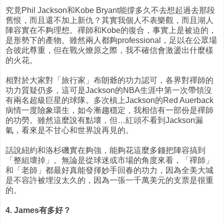
究竟Phil Jackson和Kobe Bryant能撐多久不去想起過去那段
舊恨，而且還不加上新仇？其實我個人不表樂觀，而且湖人
陣容實在不夠理想。禪師和Kobe的復合，事實上是被迫的，
是形勢下的產物。雖然兩人都夠professional，足以在公眾場
合彼此尊重，但在戰火燎原之際，我不確信會激盪出什麼樣
的火花。
相對於大家對「旅行家」布朗爺的功力認可，各界對禪師的
功力質疑仍多，這可是Jackson的NBA生涯中第一次帶領沒
有兩名超級巨星的球隊。多次槓上Jackson的Red Auerback
病情一度險象環生，如今漸趨穩定，我相信有一部份是禪師
的功勞。雖然這麼說有點壞，但…紅頭不看到Jackson漏
氣，看來是不甘心和世界說再見的。
話說紐約和洛杉磯實在夠強，能夠花這麼多錢把陣容搞到
「整組壞掉」。無論是從球迷或市場的角度來看，「禪師」
和「老師」都最好真能發揮妙手回春的功力，因為全美大城
是不容許被埋沒太久的，因為一張一千萬美元的支票是很重
的。
4. James有多好？