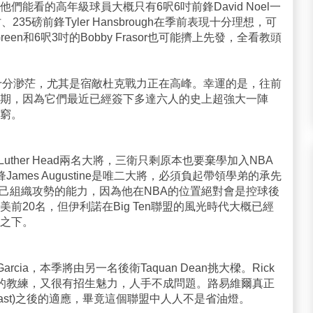
能看的高年級球員大概只有6呎6吋前鋒David Noel一
5磅前鋒Tyler Hansbrough在季前表現十分理想，可
reen和6呎3吋的Bobby Frasor也可能擠上先發，全看教頭
十分渺茫，尤其是宿敵杜克戰力正在高峰。幸運的是，往前
期，因為它們最近已經簽下多達六人的史上超強大一陣
窮。
s、Luther Head兩名大將，三衛只剩原本也要棄學加入NBA
吋中鋒James Augustine是唯二大將，必須負起帶領學弟的承先
自己組織攻勢的能力，因為他在NBA的位置絕對會是控球後
前20名，但伊利諾在Big Ten聯盟的風光時代大概已經
之下。
arcia，本季將由另一名後衛Taquan Dean挑大樑。Rick
度」的教練，又很有招生魅力，人手不成問題。路易維爾真正
East)之後的適應，畢竟這個聯盟中人人不是省油燈。