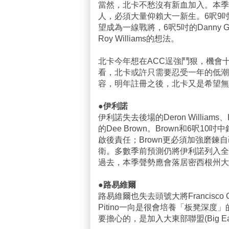
當然，北卡不愁沒有新血加入。本季他們
人，必須大量仰賴大一新生。6呎9吋、23
望成為一線戰將，6呎5吋的Danny G
Roy Williams的想法。
北卡今年想在ACC逞強鬥狠，機會
看，北卡或許只需要忍受一年的低潮
容，明年註冊之後，北卡又是希望無
●伊利諾
伊利諾失去後場的Deron William
的Dee Brown。Brown和6呎10
啟後責任；Brown更必須加強磨鍊
衛。多數季前預測仍將伊利諾列入全美
過去，本季聲勢應會落居密西根州大
●路易維爾
路易維爾也失去頭號大將Francisco G
Pitino一向是很會培養「板凳深
要擔心的，是加入大東部聯盟(Big 