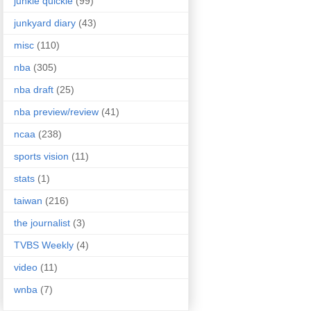
junkie quickie
(99)
junkyard diary
(43)
misc
(110)
nba
(305)
nba draft
(25)
nba preview/review
(41)
ncaa
(238)
sports vision
(11)
stats
(1)
taiwan
(216)
the journalist
(3)
TVBS Weekly
(4)
video
(11)
wnba
(7)