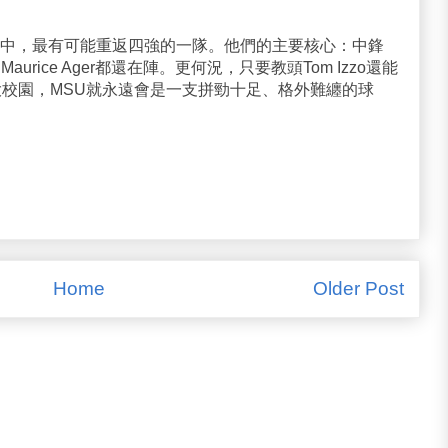
中，最有可能重返四強的一隊。他們的主要核心：中鋒
wn、Maurice Ager都還在陣。更何況，只要教頭Tom Izzo還能
大校園，MSU就永遠會是一支拼勁十足、格外難纏的球
Home
Older Post