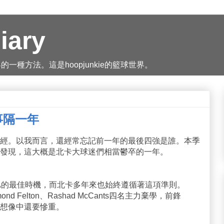
iary
種方法。這是hoopjunkie的籃球世界。
I：事隔一年
經。以我而言，還經常忘記前一年的最後四強是誰。本季
發現，這大概是北卡大球迷們相當鬱卒的一年。
A的最佳時機，而北卡多年來也始終遵循著這項準則。
aymond Felton、Rashad McCants四名主力棄學，前鋒
損失比想像中還要慘重。