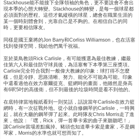
Stackhouse能不能接下全隊領袖的角色，更不要說會不會出
現本季的心態大轉變。Stackhouse的轉變，是每一個球星都
必須面對的歷程。這些才氣縱橫的球星，總會在職業生涯的
某一個時刻體會到，光靠自己是不夠的。在相信自己的同
時，更要相信隊友。
同樣是國王棄將的Jon Barry和Corliss Williamson，也在活塞
找到發揮空間，我給他們萬千祝福。
至於菜鳥教頭Rick Carlisle，有可能獲選為最佳教練，繼最
佳第六人和最佳防守球員後，為活塞奪下本季第三座獎項。
Carlisle完全符合我對一般偉大教練的印象：球打得不怎麼
樣，但是冷靜、思路清晰、努力、能化不可能為可能。印象
中還看過他在效力塞爾提克、籃網時的畫面，他雖然是身高
有6呎5吋的高後衛，但不到最後的垃圾時間是看不到他的。
在底特律當地報紙看到一則笑話，話說當年Carlisle在效力籃
網時，有一次征戰外地。從小就自修鋼琴的Carlisle，一時興
起，就在大廳的鋼琴彈了起來。此時隊友Chris Morris走了進
來，他說：「嘿，Rick，彈一首畢卡索的曲子來聽聽吧！」
讓Carlisle當場差點瘋掉。豬頭也知道畢卡索是畫家，不是鋼
琴家，Morris的水準也就可想而知了。