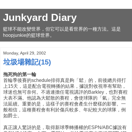
Junkyard Diary
籃球不能改變世界，但它可以是看世界的一種方法。這是
hoopjunkie的籃球世界。
Monday, April 29, 2002
垃圾場雜記(15)
拖死狗的第一輪
首輪季後賽的schedule排得真是夠「鬆」的，前後總共得打
上15天，這是配合電視轉播的結果，據說對收視率有幫助，
球迷也無可奈何。不過連擔任電視講評的Barkley，也對賽程
大表不滿。他認為大鬆散的賽程，會使球隊的「氣」完全無
法延續。重要的是，這樣子的賽程會產生什麼樣的影響。一
般相信，這種賽程會有利於傷兵較多、年紀較大的球隊，例
如爵士。
真正讓人驚訝的是，取得新球季轉播權的ESPN/ABC據說有