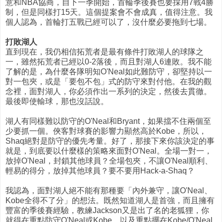
意和NBA協商，自下一季開始，首輪季後賽也要採用7戰4勝
制，但是同樣打15天。這個提案會不會成真，值得注意。我
個人認為，首輪打五戰已經可以了，沒什麼必要拖到七場。
打敗湖人
直到現在，我仍相信拓荒者是最有條件打敗湖人的球隊之
一，雖然拓荒者已經以0-2落後，而且對湖人6連敗。我不能
了解的是，為什麼各隊明知O'Neal如此難防守，卻堅持以一
對一包夾，或是「要包不包」式的防守來對付他。在我的觀
念裡，面對湖人，你必須作出一系列的決定，然後去貫徹。
最後即使輸球，那也沒話說。
湖人有同樣難以防守的O'Neal和Bryant，如果擋不住兩個至
少要抓一個。俠客對球賽的影響力顯然高於Kobe，所以，
Shaq絕對是防守的優先考量。好了，那接下來你該決定的事
就是，到底要以什麼樣的策略來面對O'Neal。全場一對一，
放掉O'Neal，封鎖其他球員？全場包夾，不讓O'Neal順利、
輕易的得分，放掉其他球員？要不要用Hack-a-Shaq？
我認為，面對湖人絕不能有那種要「內外兼守，讓O'Neal、
Kobe全得不了分」的想法。既然知道湖人是首強，而且擁有
豐富的季後賽經驗，教練Jackson又是出了名的老狐狸，你
就得在重點防守O'Neal或Kobe，以及重點擺在Kobe/O'Neal