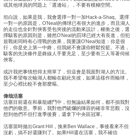
或其他球員的問題上「選邊站」，不要有模糊空間。
坦白說，如果是我，我會選擇一對一加Hack-a-Shaq。選擇
一對一的原因是，O'Neal的傳球已有很大的進步，而且湖人
的走位也全針對俠客受包夾後的流動來設計，權衡之後，選
擇駭客的原因則是，雖然O'Neal的罰球已經大有長進，但犯
規戰術同時有心理戰的效果，我要讓O'Neal知道：你是很
行，你是史上第一中鋒，但我絕不會讓你輕鬆投籃。不過，
駭客的先決條件是鋒線人手要充足，至少要有三人等著伺候
俠客。
或許我把事情想得太簡單了，但這會是我面對湖人的方法。
我不希望每次輸湖人都輸在顧此失彼，如果這樣作而輸球，
至少心裡比較不會那麼嘔。
偉哉活塞
活塞目前還在和暴龍纏鬥中，但無論結果如何，都不損我對
他們的敬意。季前，我對他們破爛的陣容的確非常悲觀，沒
想到他們不但打進季後賽，還拿下中央區冠軍。
活塞當時拋出Grant Hill，換來Ben Wallace，事後看來不但
沒虧，搞不好還賺到了。如果Hill還在活塞，我不確信