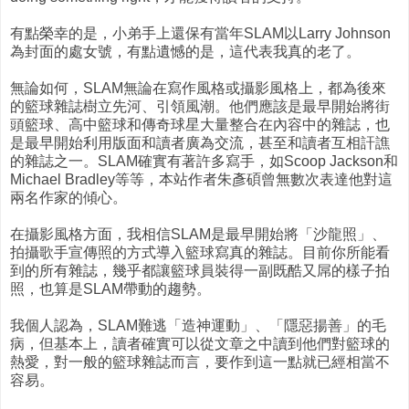
有點榮幸的是，小弟手上還保有當年SLAM以Larry Johnson
為封面的處女號，有點遺憾的是，這代表我真的老了。
無論如何，SLAM無論在寫作風格或攝影風格上，都為後來
的籃球雜誌樹立先河、引領風潮。他們應該是最早開始將街
頭籃球、高中籃球和傳奇球星大量整合在內容中的雜誌，也
是最早開始利用版面和讀者廣為交流，甚至和讀者互相訐譙
的雜誌之一。SLAM確實有著許多寫手，如Scoop Jackson和
Michael Bradley等等，本站作者朱彥碩曾無數次表達他對這
兩名作家的傾心。
在攝影風格方面，我相信SLAM是最早開始將「沙龍照」、
拍攝歌手宣傳照的方式導入籃球寫真的雜誌。目前你所能看
到的所有雜誌，幾乎都讓籃球員裝得一副既酷又屌的樣子拍
照，也算是SLAM帶動的趨勢。
我個人認為，SLAM難逃「造神運動」、「隱惡揚善」的毛
病，但基本上，讀者確實可以從文章之中讀到他們對籃球的
熱愛，對一般的籃球雜誌而言，要作到這一點就已經相當不
容易。