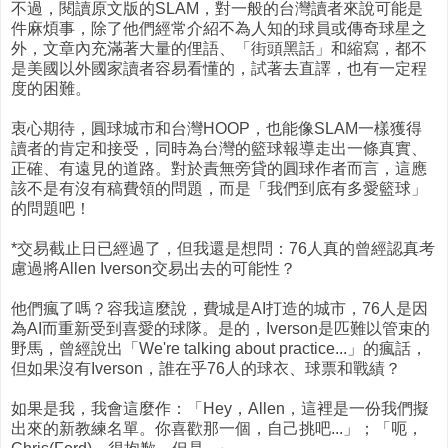
不過，閱讀原文版的SLAM，對一般的台灣讀者來說可能是
件麻煩事，除了他們經常介紹不為人知的球員或傳奇球星之
外，文章內充滿著大量的俚語、「街頭黑話」和縮寫，都不
是美國以外國家讀者容易看懂的，試著去直譯，也有一定程
度的困難。
衷心期待，圓球城市和台灣HOOP，也能像SLAM一樣獲得
讀者的肯定和接受，同時為台灣的籃球報導走出一條真實、
正確、有遠見的道路。對於責無旁貸的圓球作者而言，這應
該不是有沒有稿費領的問題，而是「我們到底有多愛籃球」
的問題吧！
*交易截止日已經過了，但我還是想問：76人真的曾經認真考
慮過將Allen Iverson交易出去的可能性？
他們瘋了嗎？容我這麼說，費城是AI打造的城市，76人是因
為AI而重新受到喜愛的球隊。是的，Iverson是匹難以管束的
野馬，曾經說出「We're talking about practice...」的瘋話，
但如果沒有Iverson，誰在乎76人的球衣、球票和戰績？
如果是我，我會這麼作：「Hey，Allen，這裡是一份我們擬
出來的新教練名單。你喜歡那一個，自己挑吧...」；「呃，