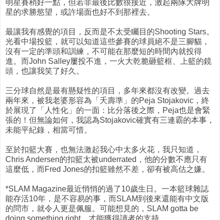
明星賽稍好一點，但若非最後比數很接近，激起兩隊大牌明
星的求勝慾望，或許場面也好不到那裡去。
最讓我有感覺的項目，反而是不太受矚目的Shooting Stars。
光看中場投籃，就可以知道這些參賽的球員絕不是三腳貓，
沒有一定的準頭和訓練，不可能在那麼短的時間內就投得
進。而John Salley屢投不進，一火大乾脆砸籃框、上籃的鏡
頭，也讓我笑了好久。
三分球自然是最有懸疑性的項目，多年來都沒有改變。過去
兩年來，被我老婆形容為「夭壽準」的Peja Stojakovic，終
於展現了「人性化」的一面：比分落後之際，Peja也是會緊
張的！但無論如何，我認為Stojakovic確實有三連霸的本事，
未能平紀錄，相當可惜。
至於扣籃大賽，也無法激起我心中太多火花，我只知道，
Chris Andersen的扣籃太被underrated，他的分數不應只有
這麼低，而Fred Jones的扣籃雖然不差，卻有被高估之嫌。
*SLAM Magazine最近悄悄的過了10歲生日。一本籃球雜誌
能存活10年，是不容易的事，而SLAM到後來還能有中文版
的問市，就令人更是佩服。可能想見的，SLAM gotta be
doing something right，才能獲得讀者的支持。