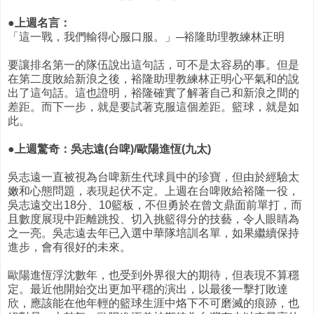
●上週名言：
「這一戰，我們輸得心服口服。」─裕隆助理教練林正明
要讓排名第一的隊伍說出這句話，可不是太容易的事。但是
在第二度敗給新浪之後，裕隆助理教練林正明心平氣和的說
出了這句話。這也證明，裕隆確實了解著自己和新浪之間的
差距。而下一步，就是要試著克服這個差距。籃球，就是如
此。
●上週驚奇：吳志遠(台啤)/歐陽進恆(九太)
吳志遠一直被視為台啤新生代球員中的珍寶，但由於經驗太
嫩和心態問題，表現起伏不定。上週在台啤敗給裕隆一役，
吳志遠交出18分、10籃板，不但勇於在曾文鼎面前單打，而
且數度展現中距離跳投、切入挑籃得分的技藝，令人眼睛為
之一亮。吳志遠去年已入選中華隊培訓名單，如果繼續保持
進步，會有很好的未來。
歐陽進恆浮沈數年，也受到外界很大的期待，但表現不算穩
定。最近他開始交出更加平穩的演出，以最後一擊打敗達
欣，應該能在他年輕的籃球生涯中烙下不可磨滅的痕跡，也