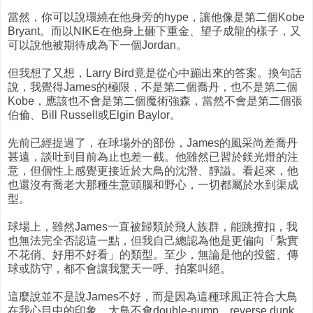
當然，你可以說環繞在他身旁的hype，讓他像是第二個Kobe
Bryant。而以NIKE在他身上砸下重金、望子成龍的樣子，又
可以說他被期待成為下一個Jordan。
但我想了又想，Larry Bird竟是從心中蹦出來的答案。換句話
說，我覺得James的極限，不是第二個喬丹，也不是第二個
Kobe，應該也不會是第二個魔術強森，當然不會是第二個張
伯倫、Bill Russell或Elgin Baylor。
先前已經提過了，在球場外的部份，James的風采尚差喬丹
甚遠，談吐到目前為止也差一截。他雖然已習於鎂光燈的注
意，但個性上感覺更接近於大鳥的沈潛、靜謚。看起來，他
也還沒有喬老大那種生意頭腦和野心，一切都屬於水到渠成
型。
球場上，雖然James一直被歸類於飛人族群，能跳擅扣，我
也無法完全否認這一點，但我自己總認為他是更偏向「紮實
不花俏、好用不好看」的類型。至少，無論是他的投籃、傳
球或防守，都不會讓我驚天一呼、拍案叫絕。
這麼說並不是說James不好，而是因為這種球風正符合大鳥
在我心目中的印象。大鳥不會double-pump、reverse dunk，