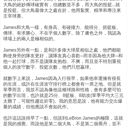
大鳥的絕妙傳球確實有，但總數並不多，而大鳥的投籃...就
是投籃。但大鳥最偉大之處在於，他用紮實、精準和專注來
主宰球賽。
James和大鳥一樣，有身高、有碰撞力、能得分、抓籃板、
傳球、有求勝心、不在乎個人數字。除了膚色之外，我認為
球場上的兩人是極相似的。
James另外有一點，是和許多偉大球星相似之處，他們都能
夠使身旁的隊友更好，讓隊友真心喜歡─而非因為他大牌─和
他一起打球，而不是讓隊友抱怨、不爽，而且並不特別重視
個人的攻守數字、投籃次數，他們只想贏球。
就數字上來說，James因為入行很早，如果他幸運擁有很長
的生涯，或許在生涯攻守排行榜上都會有一席之地。但是就
單季而言，我並不認為像他這種球路和性格，會有多麼可怕
的數字出現，也許就是25分、8籃板、8助攻(單季平均大三元
太難了，可能性趨近於零)。我的意思是說，他有能力交出爆
量的成績，但他應該不會如此作。
也許這話說得早了一點，但談到LeBron James的極限，這就
是我的感覺。而說他是第二個大鳥，不是第二個喬丹，並不