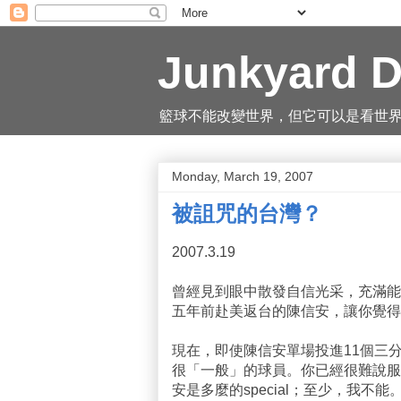
Junkyard D
籃球不能改變世界，但它可以是看世界的一
Monday, March 19, 2007
被詛咒的台灣？
2007.3.19
曾經見到眼中散發自信光采，充滿能
五年前赴美返台的陳信安，讓你覺得
現在，即使陳信安單場投進11個三
很「一般」的球員。你已經很難說服
安是多麼的special；至少，我不能