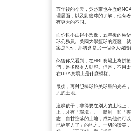
五年後的今天，吳岱豪也在歷經NC
理層面，以及對籃球的了解，他有著
有更大的不同。
而你也不由得不想像，五年後的吳岱
球公務員。美國大學籃球的經歷，就
案是Yes，那將會是另一個令人惋
然後你又看到，在HBL賽場上為拼
們，是多麼令人動容。但是，不用太
在UBA賽場上是什麼模樣。
最後，再對照棒球旅美球星的光芒，
咒的土地。
這群孩子，非得要在別人的土地上，
上，才有「環境」、「體制」和「專
志、自甘墮落的土地，成為他們可以
已經努力了」的地方。一切的讚美，