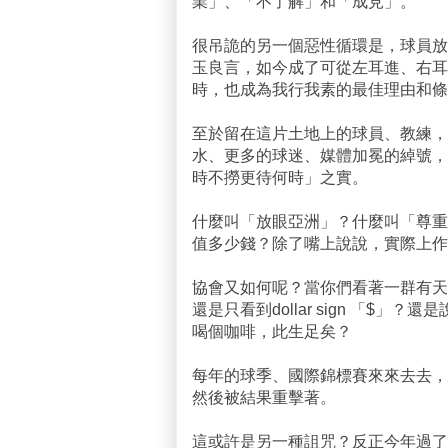
業」、「不了解」和「成見」。
很吊詭的另一個惡性循環是，球員放
玉良言，如今成了可從左耳進、右耳
時，也成為我行我素的最佳理由和條
至於留在這片土地上的球員、教練，
水、更多的球迷、媒體加冕的綽號，
時不撈更待何時」之實。
什麼叫「放眼亞洲」？什麼叫「尊重
值多少錢？除了嘴上說說，實際上作
協會又如何呢？當你們看著一群有天
還是只看到dollar sign 「
喝個咖啡，此生足矣？
每年的球季、國際錦標賽來來去去，
然後被結果重擊著。
這或許是另一種詛咒？反正今年過了