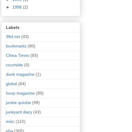
►
1998
(2)
Labels
38d.net
(43)
bookmarks
(80)
China Times
(93)
courtside
(6)
dunk magazine
(1)
global
(84)
hoop magazine
(89)
junkie quickie
(99)
junkyard diary
(43)
misc
(110)
nba
(305)