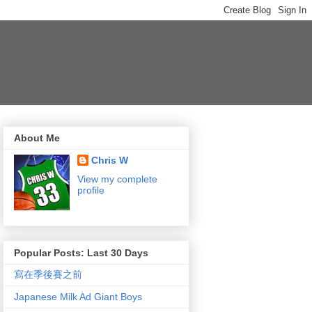
About Me
Chris W
View my complete
profile
Popular Posts: Last 30 Days
寫在季後賽之前
Japanese Milk Ad Giant Boys