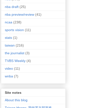
nba draft
(25)
nba preview/review
(41)
ncaa
(238)
sports vision
(11)
stats
(1)
taiwan
(216)
the journalist
(3)
TVBS Weekly
(4)
video
(11)
wnba
(7)
Site notes
About this blog
Taiwan Hoops: 我的英文部落格