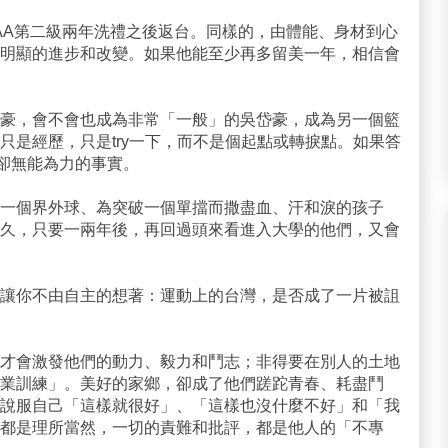
AA第二級兩年洗禮之後返台。同樣的，由體能、身材到心
明顯的進步和改變。如果他能至少再多留美一年，相信會
豪，會不會也成為非常「一般」的吳岱豪，成為另一個籃
只是經歷，只是try一下，而不是個起點或轉捩點。如果答
惜卻無能為力的事實。
搶一個界外球、為突破一個單擋而撒盡血、汗和淚的孩子
久，只要一兩年後，再回過頭來看進入大學的他們，又會
讓你不由自主的想著：運動上的台灣，是否成了一片被詛
才會激發他們的動力、毅力和鬥志；非得要在別人的土地
業訓練」。美好的家鄉，卻成了他們蹉跎青春、耗盡鬥
說服自己「這樣就很好」、「這樣也沒什麼不好」和「我
都是理所當然，一切的責難和批評，都是他人的「不專