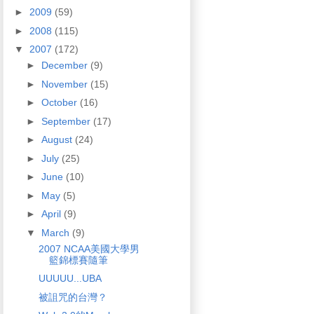
►
2009
(59)
►
2008
(115)
▼
2007
(172)
►
December
(9)
►
November
(15)
►
October
(16)
►
September
(17)
►
August
(24)
►
July
(25)
►
June
(10)
►
May
(5)
►
April
(9)
▼
March
(9)
2007 NCAA美國大學男
籃錦標賽隨筆
UUUUU...UBA
被詛咒的台灣？