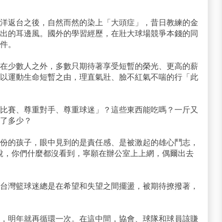
洋返台之後，自然而然的染上「大頭症」，昔日教練的金
出的耳邊風。國外的學習經歷，在壯大球場競爭本錢的同
件。
在少數人之外，多數只期待著享受短暫的榮光、更高的薪
以運動生命短暫之由，理直氣壯、臉不紅氣不喘的行「此
比賽、尊重對手、尊重球迷」？這些東西能吃嗎？一斤又
了多少？
份的孩子，眼中見到的是責任感、是被激起的雄心鬥志，
$」？還是說，你們什麼都沒看到，寧願在辦公室上上網，偶爾出去
台灣籃球迷總是在希望和失望之間擺盪，被期待撩撥著，
，明年就再循環一次。在這中間，協會、球隊和球員該賺