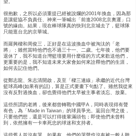
望。
很抱歉，之所以必須重提已經被說爛的2001年換血，因為那
是讓籃協不負責任、神來一筆喊出「前進2008北京奧運」口
號的緣由。結果，現在棒球隊真的快到北京城去了，籃球隊
只能逛台北的京華城。
而羅興樑和周俊三，正好是在這波換血中被淘汰的「老
將」；雖然當時他們也不過三十一、二歲。七年後，他們要
退休了，我不知道台灣籃壇要用什麼樣的方式來歡送他們，
更重要的是，我不知道未來大家會如何來詮釋他們的生涯，
如何去記住他們。
從鄭志龍、朱志清開啟，及至「樑三連線」承繼的近代台灣
籃球高峰(如果有的話)，算是正式要畫下句點了。雖然我從來
沒有反對過換血，卻也覺得他們太早被主事者淡忘、放棄。
這些所謂的老將，後來都曾轉戰中國甲A，同時表現得有聲
有色，為「Made in Taiwan」的球員爭光。返回台灣之後，
只要他們想，還是可以打得後輩滿頭包；即使他們未曾料
到，依然擁有一卡車死忠的球迷和支持者。
這些舊人並沒有哭，如果有，他們的哭聲也沒有被一般人聽