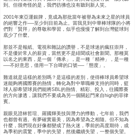
到。但很奇怪的是，我們彷彿也沒有聽到新人笑。
2001年東亞運銀牌，竟成為那批當年被譽為未來之星的球員
的絕響之作──至少到目前為止。當我見到中華棒球隊的小將
們對「賢拜」的尊敬和學習，似乎也慢慢了解到台灣籃球到
底少了什麼。
那並不是報紙、電視和雜誌的讚譽，不是球迷的瘋狂崇拜，
不是優於常人的薪資，當然更不是緋聞或社會新聞。那種莫
以名之的東西，是一個「傳承」，是一種「精神」，是一種
──不好意思，借用一下台啤的口號──「態度」。
難道就是這樣的差別嗎？是這樣的差別，使得棒球員希望球
迷能夠將國際賽的熱情，轉化為對中華職棒支持的同時，籃
球人卻希望球員們能將SBL的熱情、精彩、投入，往國際賽
的方向滲透，讓我們不要成為另一個關起門來自high的菲律
賓。
親眼見證林哲瑄、羅國輝美技與潛力的悸動，七年前，我們
也都曾有過。有夢確實最美，因為希望為之相隨。但不知為
什麼，我們現在好像都變成了熱火迷，季前的高度期待，成
為季初的震驚，季中的失望，然後繼續失望，一整個失望。