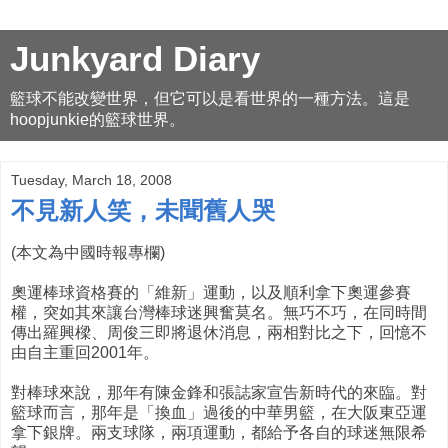
Junkyard Diary
籃球不能改變世界，但它可以是看世界的一種方法。這是
hoopjunkie的籃球世界。
Tuesday, March 18, 2008
不見新人笑，未聞舊人哭
(本文為中國時報專欄)
奧運棒球資格賽的「維新」運動，以及順利拿下奧運參賽
權，突如其來讓台灣棒球迷興奮莫名。無巧不巧，在同時間
傳出羅興樑、周俊三即將退休消息，兩相對比之下，回憶不
由自主重回2001年。
對棒球來說，那年有陳金鋒和張誌家宣告新時代的來臨。對
籃球而言，那年是「換血」過後的中華男籃，在大阪東亞運
拿下銀牌。兩支球隊，兩項運動，都給予各自的球迷無限希