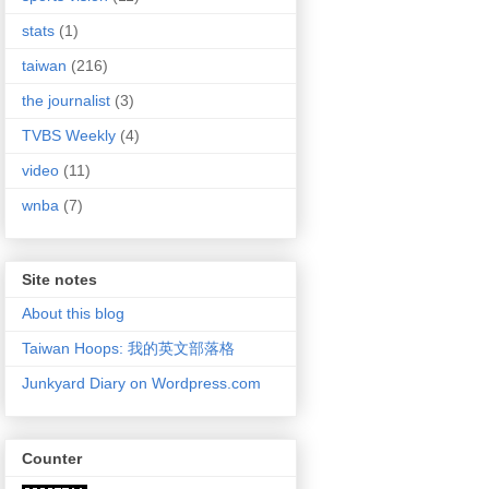
stats
(1)
taiwan
(216)
the journalist
(3)
TVBS Weekly
(4)
video
(11)
wnba
(7)
Site notes
About this blog
Taiwan Hoops: 我的英文部落格
Junkyard Diary on Wordpress.com
Counter