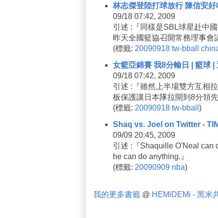
林志傑登陸打球放行 陳信安好哈 |
09/18 07:42, 2009
引述 :『同樣是SBL球星赴
昨天全國籃協召開常務理事會
(
標籤:
20090918
tw-bball
chin
女籃亞錦賽 我8分輸日 | 籃球 
09/18 07:42, 2009
引述 :『雖然上半場雙方互相
板保護讓日本隊拉開到8分領先
(
標籤:
20090918
tw-bball
)
Shaq vs. Joel on Twitter - T
09/09 20:45, 2009
引述 :『Shaquille O'Neal can do a
he can do anything.』
(
標籤:
20090909
nba
)
我的更多書籤
@
HEMiDEMi - 黑