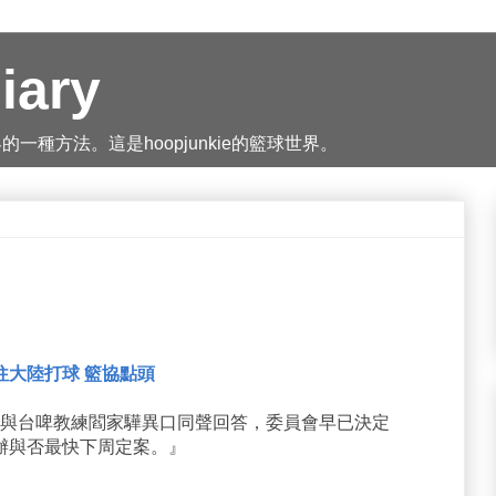
iary
種方法。這是hoopjunkie的籃球世界。
往大陸打球 籃協點頭
誠與台啤教練閻家驊異口同聲回答，委員會早已決定
辦與否最快下周定案。』