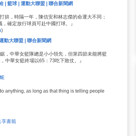
 籃球 | 運動大聯盟 | 聯合新聞網
中國打拚，時隔一年，陳信安和林志傑的命運大不同；
議，確定放行球員可赴中國打球。』
a
)
| 運動大聯盟 | 聯合新聞網
拉鋸，中華女籃隊總是小小領先，但第四節未能將籃
，中華女籃終場以65：73吃下敗仗。』
IME
nything, as long as that thing is telling people
米共享書籤