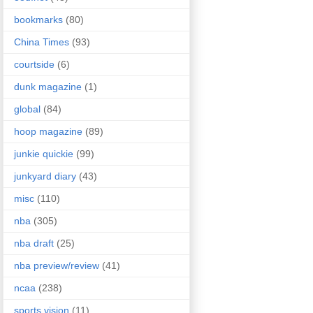
bookmarks
(80)
China Times
(93)
courtside
(6)
dunk magazine
(1)
global
(84)
hoop magazine
(89)
junkie quickie
(99)
junkyard diary
(43)
misc
(110)
nba
(305)
nba draft
(25)
nba preview/review
(41)
ncaa
(238)
sports vision
(11)