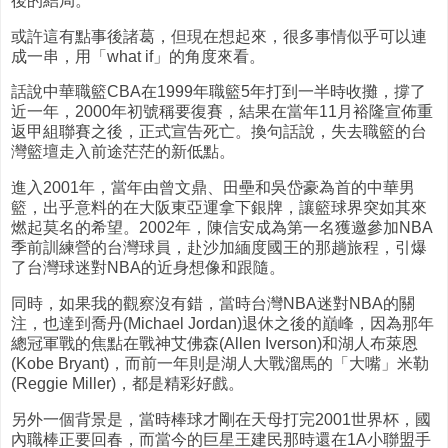
後的結局。
或許這有點事後諸葛，但現在想起來，很多事情似乎可以連
成一串，用「what if」的角度來看。
話說中華職籃CBA在1999年職籃5年打到一半時收攤，撐了
近一年，2000年初號稱要復賽，結果在當年11月裕隆宣佈重
返甲組聯賽之後，正式宣告死亡。換句話說，失去職籃的台
灣籃壇走入前途茫茫的新低點。
進入2001年，當年由曾文鼎、田壘和吳岱豪為首的中華男
籃，出乎意料的在大阪東亞運拿下銀牌，讓籃球界突如其來
燃起莫名的希望。2002年，陳信安成為第一名獲邀參加NBA
季前訓練營的台灣球員，赴沙加緬度國王的那趟旅程，引爆
了台灣球迷對NBA的近身想像和跟隨。
同時，如果我的觀察沒有錯，當時台灣NBA迷對NBA的關
注，也達到喬丹(Michael Jordan)退休之後的巔峰，因為那年
總冠軍戰的焦點在戰神艾佛森(Allen Iverson)和湖人布萊恩
(Kobe Bryant)，而前一年則是湖人大戰溜馬的「大嘴」米勒
(Reggie Miller)，都是精彩好戲。
另外一個背景是，當時棒球才剛在天母打完2001世界杯，國
內職棒正要回春，而當今的巨星王建民那時還在1A小聯盟手