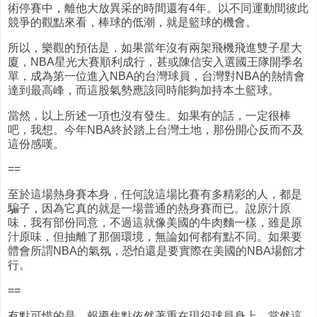
術停賽中，離他大放異采的時間還有4年。以不同運動間彼此
競爭的觀點來看，棒球的低潮，就是籃球的機會。
所以，樂觀的預估是，如果當年沒有兩架飛機飛進雙子星大
廈，NBA星光大賽順利成行，甚或陳信安入選國王隊開季名
單，成為第一位進入NBA的台灣球員，台灣對NBA的熱情會
達到最高峰，而這股氣勢應該同時能夠加持本土籃球。
當然，以上所述一項也沒有發生。如果有的話，一定很棒
吧，我想。今年NBA終於踏上台灣土地，那份開心反而不及
這份感嘆。
==
至於這場熱身賽本身，任何說這場比賽有多精彩的人，都是
騙子，因為它真的就是一場普通的熱身賽而已。說原汁原
味，我有部份同意，不過這就像美國的牛肉麵一樣，雖是原
汁原味，但抽離了那個環境，無論如何都有點不同。如果要
體會所謂NBA的氣氛，恐怕還是要實際在美國的NBA場館才
行。
==
有點可惜的是，報導焦點依然著重在現役球員身上。當然這