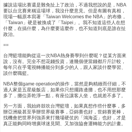
據說這場比賽還是難免扯上了政治，不過我想說的是，NBA
要以台北賽來稱這場球，我沒什麼意見。但是有圖有真相，
現場一幅原本寫著「Taiwan Welcomes the NBA」的布條，
「Taiwan」硬是被換成了「Taipei」。我不知道這些人在想
什麼，在搞什麼，為什麼要這麼作，也不知道到底是誰在扯
政治。
==
台灣籃壇能夠從這一次NBA熱身賽學到什麼呢？從某方面來
說，沒有。完全不想花錢投資，連幾個便當錢都斤斤計較，
每年只在乎電視轉播能分到多少的人，跟人家談什麼學習、
談什麼職籃。
NBA整個game operation的操作，當然是夠精緻而仔細，不
過人家是五星級飯店，如果你只想擺路邊攤，也不用想那麼
多了，攤位弄乾淨一點，有座位讓客人坐，也就差不多了。
另一方面，我始終鼓吹台灣籃壇，如果真想作些什麼事，多
辦亞洲級甚至爭辦世界級賽事，亞錦賽也好，世錦賽更棒，
找機會把世界列強弄來打幾場硬仗的「鴻海盃」也好，才是
真正能夠同時增廣球迷見聞、又加強協會運轉能力的計畫。