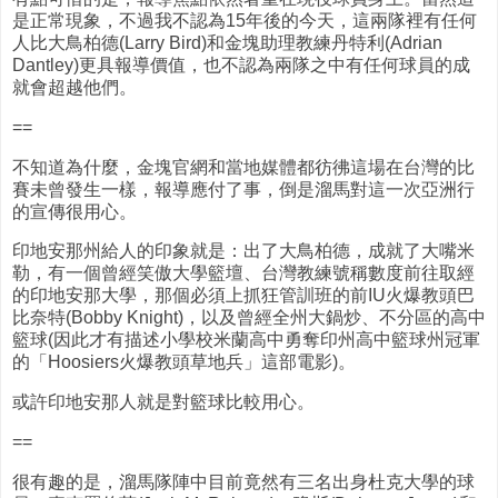
是正常現象，不過我不認為15年後的今天，這兩隊裡有任何
人比大鳥柏德(Larry Bird)和金塊助理教練丹特利(Adrian
Dantley)更具報導價值，也不認為兩隊之中有任何球員的成
就會超越他們。
==
不知道為什麼，金塊官網和當地媒體都彷彿這場在台灣的比
賽未曾發生一樣，報導應付了事，倒是溜馬對這一次亞洲行
的宣傳很用心。
印地安那州給人的印象就是：出了大鳥柏德，成就了大嘴米
勒，有一個曾經笑傲大學籃壇、台灣教練號稱數度前往取經
的印地安那大學，那個必須上抓狂管訓班的前IU火爆教頭巴
比奈特(Bobby Knight)，以及曾經全州大鍋炒、不分區的高中
籃球(因此才有描述小學校米蘭高中勇奪印州高中籃球州冠軍
的「Hoosiers火爆教頭草地兵」這部電影)。
或許印地安那人就是對籃球比較用心。
==
很有趣的是，溜馬隊陣中目前竟然有三名出身杜克大學的球