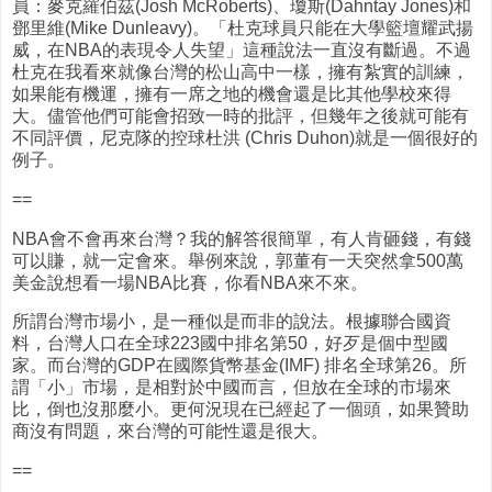
員：麥克羅伯茲(Josh McRoberts)、瓊斯(Dahntay Jones)和
鄧里維(Mike Dunleavy)。「杜克球員只能在大學籃壇耀武揚
威，在NBA的表現令人失望」這種說法一直沒有斷過。不過
杜克在我看來就像台灣的松山高中一樣，擁有紮實的訓練，
如果能有機運，擁有一席之地的機會還是比其他學校來得
大。儘管他們可能會招致一時的批評，但幾年之後就可能有
不同評價，尼克隊的控球杜洪 (Chris Duhon)就是一個很好的
例子。
==
NBA會不會再來台灣？我的解答很簡單，有人肯砸錢，有錢
可以賺，就一定會來。舉例來說，郭董有一天突然拿500萬
美金說想看一場NBA比賽，你看NBA來不來。
所謂台灣市場小，是一種似是而非的說法。根據聯合國資
料，台灣人口在全球223國中排名第50，好歹是個中型國
家。而台灣的GDP在國際貨幣基金(IMF) 排名全球第26。所
謂「小」市場，是相對於中國而言，但放在全球的市場來
比，倒也沒那麼小。更何況現在已經起了一個頭，如果贊助
商沒有問題，來台灣的可能性還是很大。
==