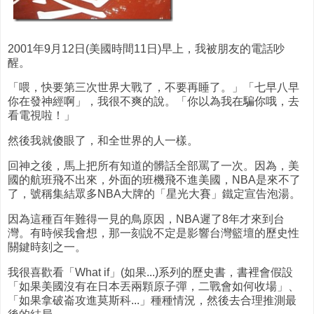
2001年9月12日(美國時間11日)早上，我被朋友的電話吵
醒。
「喂，快要第三次世界大戰了，不要再睡了。」「七早八早
你在發神經啊」，我很不爽的說。「你以為我在騙你哦，去
看電視啦！」
然後我就傻眼了，和全世界的人一樣。
回神之後，馬上把所有知道的髒話全部罵了一次。因為，美
國的航班飛不出來，外面的班機飛不進美國，NBA是來不了
了，號稱集結眾多NBA大牌的「星光大賽」鐵定宣告泡湯。
因為這種百年難得一見的鳥原因，NBA遲了8年才來到台
灣。有時候我會想，那一刻說不定是影響台灣籃壇的歷史性
關鍵時刻之一。
我很喜歡看「What if」(如果...)系列的歷史書，書裡會假設
「如果美國沒有在日本丟兩顆原子彈，二戰會如何收場」、
「如果拿破崙攻進莫斯科...」種種情況，然後去合理推測最