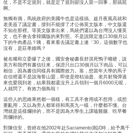
仗，不是不定規則，就是定了規則卻沒人當一回事，那搞屁
啊。
無獨有偶，馬統政府的美國牛也是這樣搞。趁月夜風高就和
老美簽了議定書，撐到不能撐了才公佈英文版本，中文版還
不知在那裡。等英文版拿出來，馬統們還以為台灣沒人懂英
文，也不會去拿韓國版的來對照。不是說限定進口30個月以
下的牛肉產品？咦，看來看去議定書上連「30」這個數字也
沒有，是莊孝維嗎？
被名嘴和立委爆了之後，國安會秘書長舒淇死鴨子嘴硬，說
美方和我們有書信往來，保證只出口30個月以下肉品，可以
相信，因為書信同樣具有國際效力。靠，想當年大學的馬子
在信裡還不是說海誓山盟，即使是燈枯油盡、老共射飛彈過
來也愛我到老，結果我都還沒升上兵領到一個月6000元呢，
人就閃了。有效力個鳥啦！
這些人的思維果然都一個樣，有工具不會用或不想用，或想
要亂用，又以為旁人都笨得和馬英九一樣，什麼都不懂。台
灣就是這樣爛掉的，而不是因為大學生上課嗑雞腿、吃早餐
而爛掉的。
對陳信安，曾經在他2002年赴Sacramento測試時，給予萬千