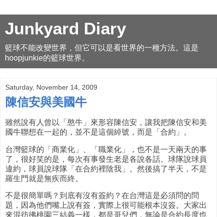
Junkyard Diary
籃球不能改變世界，但它可以是看世界的一種方法。這是
hoopjunkie的籃球世界。
Saturday, November 14, 2009
陳信安與美國牛
雖然說有人曾以「憨牛」來形容陳信安，讓我把陳信安和美
國牛聯想在一起的，並不是這個綽號，而是「合約」。
台灣籃球的「商業化」、「職業化」，也不是一天兩天的事
了，很好笑的是，每次有事發生老是各說各話。球隊說球員
違約，球員說球隊「在合約裡陰我」。然後搞了半天，不是
羅生門就是無疾而終。
不是很簡單嗎？到底有沒有簽約？在台灣這是必須問的問
題，因為他們嘴上說有簽，實際上很可能根本沒簽。大家出
來混彷彿桃園三結義一樣，都是哥兒們，無論是合約長度也