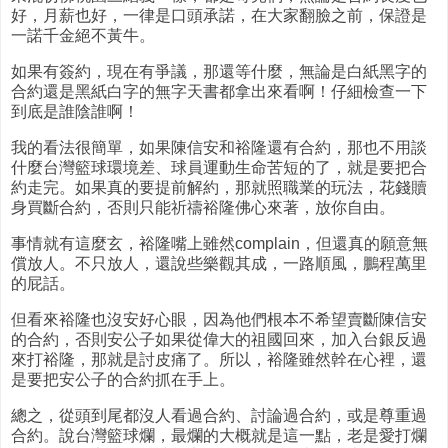
好，月薪也好，一律是口頭承諾，在大家翻臉之前，保證是
一諾千金絕不黃牛。
如果有簽約，現在有爭議，那還等什麼，無論是白紙黑字的
合約還是黑紙白字的無字天書都拿出來看啊！仔細檢查一下
到底是誰陰誰啊！
我的看法很簡單，如果陳信安和裕隆還有合約，那也不用談
什麼台灣籃球環境差、球員運動生命苦短的了，就是要把合
約走完。如果真的要提前解約，那就照職業的玩法，花錢贖
身買斷合約，否則只能祈禱裕隆佛心來著，放你自由。
事情就有這麼玄，裕隆嘴上雖然complain，但還真的願意無
償放人。不只放人，還說些樂觀其成，一路順風，鵬程萬里
的屁話。
但看來裕隆也沒安好心眼，因為他們根本不希望賣斷陳信安
的合約，否則安公子如果從偉大的祖國回來，加入台銀反過
來打裕隆，那就是討皮痛了。所以，裕隆雖然幹在心裡，還
是要把安公子的合約抓在手上。
總之，從頭到尾都沒人看過合約、討論過合約，或是尊重過
合約。說台灣籃球爛，最爛的大概就是這一點，老是愛打爛