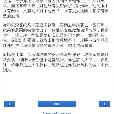
祝福、寄予厚望，還很白癡的在網站替他作了加油打氣專
區。但這些年下來，對他只有失望兩字可以形容。他的眼中
只有自己，只有別人對不起自己，只有別人耍陰，都沒有自
己的無情。
從和東森簽約又掉頭返回裕隆，再到去年說要去中國打球，
結果讓萬惡的籃協搞出了一個陳信安條款和保護名單，再到
今年，這三次一律都是陳信安自己無視合約、一意孤行在
先，等到計劃受阻，就搬出那套環境不佳、球團不成全球員
赴外打拼這種似是而非的道理出來，製造輿論氣氛。
籃協是迂腐，台灣籃球員的薪水是沒對岸好，球團確實是經
常耍陰，但陳信安你也不是都沒錯。你也該長大了，回顧過
往，並非都是別人辜負你，經常也是你基於自私的理由辜負
別人。
‹
›
Home
View web version