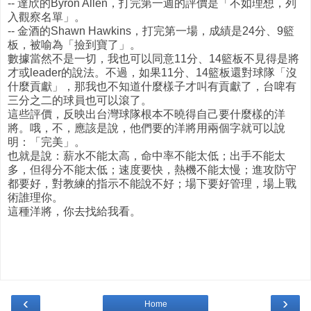
-- 達欣的Byron Allen，打完第一週的評價是「不如理想，列
入觀察名單」。
-- 金酒的Shawn Hawkins，打完第一場，成績是24分、9籃
板，被喻為「撿到寶了」。
數據當然不是一切，我也可以同意11分、14籃板不見得是將
才或leader的說法。不過，如果11分、14籃板還對球隊「沒
什麼貢獻」，那我也不知道什麼樣子才叫有貢獻了，台啤有
三分之二的球員也可以滾了。
這些評價，反映出台灣球隊根本不曉得自己要什麼樣的洋
將。哦，不，應該是說，他們要的洋將用兩個字就可以說
明：「完美」。
也就是說：薪水不能太高，命中率不能太低；出手不能太
多，但得分不能太低；速度要快，熱機不能太慢；進攻防守
都要好，對教練的指示不能說不好；場下要好管理，場上戰
術誰理你。
這種洋將，你去找給我看。
‹
›
Home